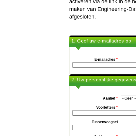
activeren via de link in de
maken van Engineering-Dat
afgesloten.
1. Geef uw e-mailadres op
E-mailadres
*
2. Uw persoonlijke gegeven
Aanhef
*
Voorletters
*
Tussenvoegsel