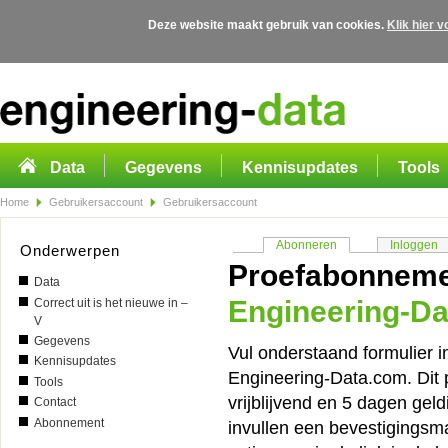
Deze website maakt gebruik van cookies.
Klik hier 
Overslaan en naar de algemene inhoud gaan
Data
Gegevens
Kennisupdates
Tools
Home
Gebruikersaccount
Gebruikersaccount
Primaire tabs
Abonneren
(actieve tabblad)
Inloggen
Onderwerpen
Proefabonnem
Data
Engineering-D
Correct uit is het nieuwe in –
V
Gegevens
Vul onderstaand formulier 
Kennisupdates
Engineering-Data.com. Dit 
Tools
vrijblijvend en 5 dagen gel
Contact
Abonnement
invullen een bevestigingsma