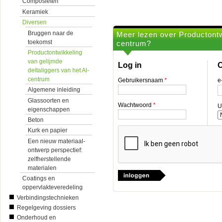
Composieten
Keramiek
Diversen
Bruggen naar de
Meer lezen over Productontwi
toekomst
centrum?
Productontwikkeling
van gelijmde
Log in
O
deltaliggers van het Al-
centrum
Gebruikersnaam
*
e
Algemene inleiding
Glassoorten en
Wachtwoord
*
U
eigenschappen
Beton
Kurk en papier
Een nieuw materiaal-
ontwerp perspectief:
zelfherstellende
materialen
Coatings en
oppervlakteveredeling
Verbindingstechnieken
Regelgeving dossiers
Onderhoud en