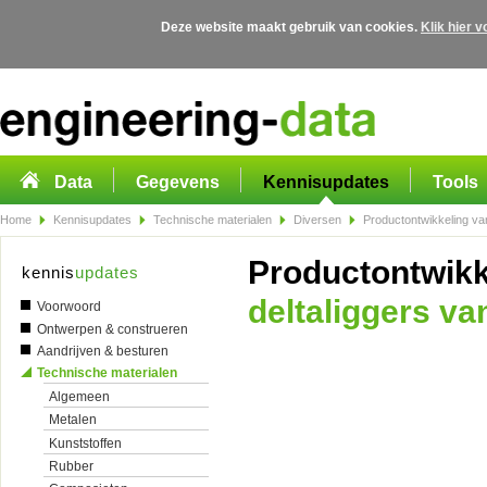
Deze website maakt gebruik van cookies.
Klik hier 
Overslaan en naar de algemene inhoud gaan
Data
Gegevens
Kennisupdates
Tools
Home
Kennisupdates
Technische materialen
Diversen
Productontwikkeling van
Productontwikk
kennis
updates
deltaliggers va
Voorwoord
Ontwerpen & construeren
Aandrijven & besturen
Technische materialen
Algemeen
Metalen
Kunststoffen
Rubber