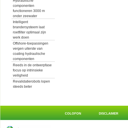
Hydraulische
componenten
functioneren 3000 m
onder zeewater
Intelligent
brandersysteem laat
roetfilter optimaal zijn
werk doen
Offshore-toepassingen
vergen uiterste van
coating hydraulische
componenten
Reeds in de ontwerpfase
focus op intrinsieke
veiligheid
Revalidatierobots lopen
steeds beter
COLOFON
DISCLAIMER