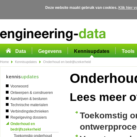
Deze website maakt gebruik van cookies.
Klik hier 
Overslaan en naar de algemene inhoud gaan
Data
Gegevens
Kennisupdates
Tools
Home
Kennisupdates
Onderhoud en bedrijfszekerheid
Onderhou
kennis
updates
Voorwoord
Ontwerpen & construeren
Lees meer o
Aandrijven & besturen
Technische materialen
Verbindingstechnieken
Toekomstig on
Regelgeving dossiers
Onderhoud en
ontwerpproce
bedrijfszekerheid
Toekomstig onderhoud