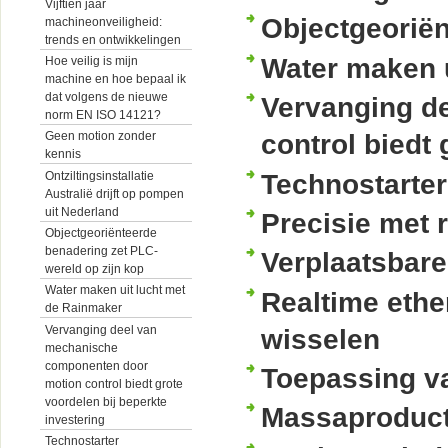
Vijftien jaar
Objectgeoriën
machineonveiligheid:
trends en ontwikkelingen
Water maken u
Hoe veilig is mijn
machine en hoe bepaal ik
dat volgens de nieuwe
Vervanging d
norm EN ISO 14121?
control biedt 
Geen motion zonder
kennis
Technostarter
Ontziltingsinstallatie
Australië drijft op pompen
uit Nederland
Precisie met 
Objectgeoriënteerde
benadering zet PLC-
Verplaatsbare
wereld op zijn kop
Water maken uit lucht met
Realtime ethe
de Rainmaker
Vervanging deel van
wisselen
mechanische
componenten door
Toepassing va
motion control biedt grote
voordelen bij beperkte
Massaproduct
investering
Technostarter