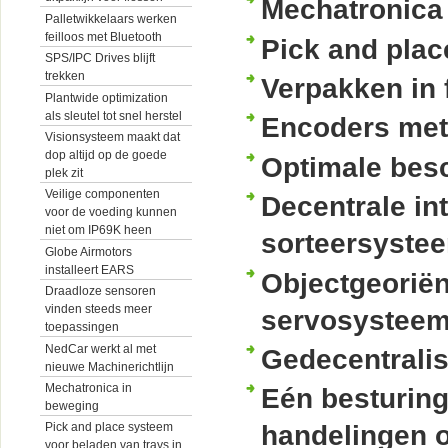
Mechatronica
Palletwikkelaars werken
feilloos met Bluetooth
Pick and plac
SPS/IPC Drives blijft
trekken
Verpakken in 
Plantwide optimization
als sleutel tot snel herstel
Encoders met 
Visionsysteem maakt dat
dop altijd op de goede
Optimale besc
plek zit
Veilige componenten
Decentrale in
voor de voeding kunnen
niet om IP69K heen
sorteersyste
Globe Airmotors
installeert EARS
Objectgeorië
Draadloze sensoren
vinden steeds meer
servosystee
toepassingen
NedCar werkt al met
Gedecentralis
nieuwe Machinerichtlijn
Mechatronica in
Eén besturing
beweging
Pick and place systeem
handelingen 
voor beladen van trays in