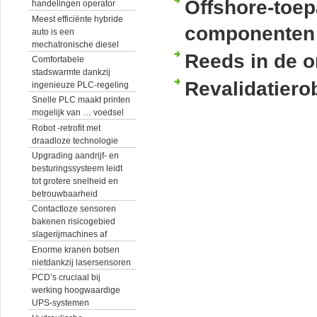
Offshore-toep
handelingen operator
Meest efficiënte hybride
componenten
auto is een
mechatronische diesel
Reeds in de o
Comfortabele
stadswarmte dankzij
Revalidatiero
ingenieuze PLC-regeling
Snelle PLC maakt printen
mogelijk van … voedsel
Robot -retrofit met
draadloze technologie
Upgrading aandrijf- en
besturingssysteem leidt
tot grotere snelheid en
betrouwbaarheid
Contactloze sensoren
bakenen risicogebied
slagerijmachines af
Enorme kranen botsen
nietdankzij lasersensoren
PCD’s cruciaal bij
werking hoogwaardige
UPS-systemen