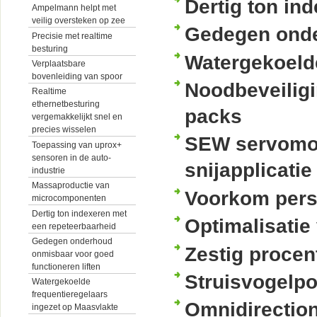
Dertig ton in
Ampelmann helpt met
veilig oversteken op zee
Gedegen onde
Precisie met realtime
besturing
Watergekoelde
Verplaatsbare
bovenleiding van spoor
Noodbeveilig
Realtime
ethernetbesturing
packs
vergemakkelijkt snel en
precies wisselen
SEW servomot
Toepassing van uprox+
sensoren in de auto-
snijapplicatie
industrie
Massaproductie van
Voorkom pers
microcomponenten
Dertig ton indexeren met
Optimalisatie 
een repeteerbaarheid
Gedegen onderhoud
Zestig procen
onmisbaar voor goed
functioneren liften
Struisvogelpo
Watergekoelde
frequentieregelaars
Omnidirection
ingezet op Maasvlakte