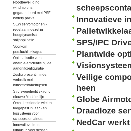
Noodbeveiliging
scheepsconta
windmolens
gegarandeerd met PSE
Innovatieve in
battery packs
SEW servomotor en -
Palletwikkela
regelaar ingezet in
hoogdynamische
SPS/IPC Drives
snijapplicatie
Voorkom
Plantwide opti
persluchtlekkages
Optimalisatie van de
Visionsysteem
energie-efficiëntie bij de
aandrijfconfiguratie
Veilige comp
Zestig procent minder
verbruik met
kunststofkabelrupsen
heen
Struisvogelpolitiek rond
nieuwe Machinelijn
Globe Airmoto
Omnidirectionele wielen
toegepast in laad- en
Draadloze se
lossysteem voor
scheepscontainers
NedCar werkt 
Innovatieve in- en
uitpaklijn voor flessen