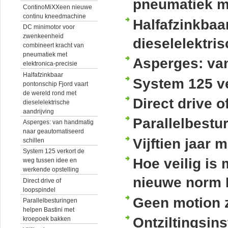
pneumatiek me
ContinoMiXXeen nieuwe
continu kneedmachine
Halfafzinkbaa
DC minimotor voor
zwenkeenheid
dieselelektri
combineert kracht van
pneumatiek met
Asperges: van
elektronica-precisie
Halfafzinkbaar
System 125 ve
pontonschip Fjord vaart
de wereld rond met
Direct drive o
dieselelektrische
aandrijving
Parallelbestu
Asperges: van handmatig
naar geautomatiseerd
Vijftien jaar
schillen
System 125 verkort de
Hoe veilig is
weg tussen idee en
werkende opstelling
nieuwe norm 
Direct drive of
loopspindel
Geen motion 
Parallelbesturingen
helpen Bastini met
Ontziltingsins
kroepoek bakken