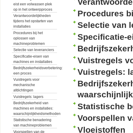
Verantwoordel
eist een volwassen plek
op in het ontwerpproces
Procedures b
Verantwoordelijkheden
tijdens het opstarten van
Selectie van 
installaties
Procedures bij het
Specificatie-
oplossen van
machineproblemen
Bedrijfszeker
Selectie van leveranciers
Specificatie-eisen van
Vuistregels v
machines en installaties
Bedrijfszekerheidsverbetering:
Vuistregels: l
een proces
Vuistregels voor
Bedrijfszeker
mechanische
afdichtingen
waarschijnli
Vuistregels: lagers
Bedrijfszekerheid van
Statistische
machines en installaties:
waarschijnlijkheidsmethoden
Voorspellen v
Statistische benadering
van machineproblemen
Vloeistoffen
Voorspellen van de