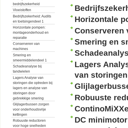
bedrijfszekerheid
Bedrijfszeker
Vloeistoffen
Bedrijfszekerheid: Audits
Horizontale 
en toetsingendeel 1
Horizontale pompen:
Conserveren 
montageonderhoud en
reparatie
Smering en s
Conserveren van
machines
Schadeanalyse
Smering en
smeermiddelendeel 1
Lagers Analys
Schadeanalyse bij
tandwielen
van storingen
Lagers Analyse van
storingen die optreden bij
Glijlagerbuss
lagers en analyse van
storingen door
Robuuste red
gebrekkige smering
Glijlagerbussen zorgen
ContinoMiXXe
voor onderhoudsvrije
kettingen
DC minimotor
Robuuste reductoren
voor hoge snelheden