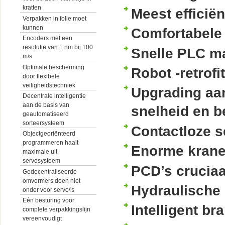
kratten
Meest efficië
Verpakken in folie moet
kunnen
Comfortabele 
Encoders met een
resolutie van 1 nm bij 100
Snelle PLC ma
m/s
Optimale bescherming
Robot -retrof
door flexibele
veiligheidstechniek
Upgrading aan
Decentrale intelligentie
aan de basis van
snelheid en 
geautomatiseerd
sorteersysteem
Contactloze s
Objectgeoriënteerd
programmeren haalt
Enorme kranen
maximale uit
servosysteem
PCD’s crucia
Gedecentraliseerde
omvormers doen niet
Hydraulische
onder voor servo\'s
Eén besturing voor
Intelligent br
complete verpakkingslijn
vereenvoudigt