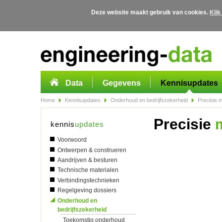
Deze website maakt gebruik van cookies.
Klik
Overslaan en naar de algemene inhoud gaan
Data
Gegevens
Kennisupdates
Home
Kennisupdates
Onderhoud en bedrijfszekerheid
Precisie m
Precisie
m
kennis
updates
Voorwoord
Ontwerpen & construeren
Aandrijven & besturen
Technische materialen
Verbindingstechnieken
Regelgeving dossiers
Onderhoud en
bedrijfszekerheid
Toekomstig onderhoud