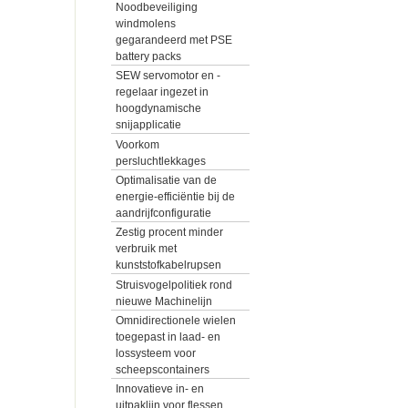
Noodbeveiliging
windmolens
gegarandeerd met PSE
battery packs
SEW servomotor en -
regelaar ingezet in
hoogdynamische
snijapplicatie
Voorkom
persluchtlekkages
Optimalisatie van de
energie-efficiëntie bij de
aandrijfconfiguratie
Zestig procent minder
verbruik met
kunststofkabelrupsen
Struisvogelpolitiek rond
nieuwe Machinelijn
Omnidirectionele wielen
toegepast in laad- en
lossysteem voor
scheepscontainers
Innovatieve in- en
uitpaklijn voor flessen