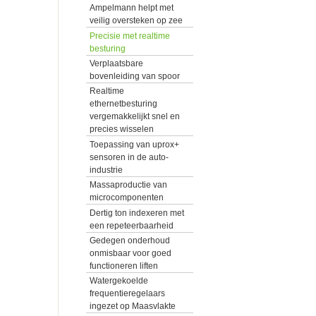
Ampelmann helpt met
veilig oversteken op zee
Precisie met realtime
besturing
Verplaatsbare
bovenleiding van spoor
Realtime
ethernetbesturing
vergemakkelijkt snel en
precies wisselen
Toepassing van uprox+
sensoren in de auto-
industrie
Massaproductie van
microcomponenten
Dertig ton indexeren met
een repeteerbaarheid
Gedegen onderhoud
onmisbaar voor goed
functioneren liften
Watergekoelde
frequentieregelaars
ingezet op Maasvlakte