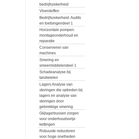
bedrijfszekerheid
Vloeistoffen
Bedrijfszekerheid: Audits
en toetsingendeel 1
Horizontale pompen:
montageonderhoud en
reparatie
Conserveren van
machines
Smering en
smeermiddelendeel 1
Schadeanalyse bij
tandwielen
Lagers Analyse van
storingen die optreden bij
lagers en analyse van
storingen door
gebrekkige smering
Glijlagerbussen zorgen
voor onderhoudsvrije
kettingen
Robuuste reductoren
voor hoge snelheden