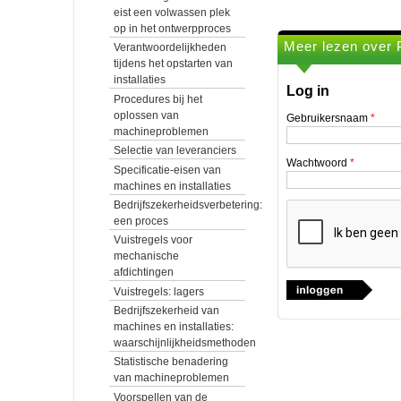
eist een volwassen plek
op in het ontwerpproces
Meer lezen over P
Verantwoordelijkheden
tijdens het opstarten van
installaties
Log in
Procedures bij het
oplossen van
Gebruikersnaam
*
machineproblemen
Selectie van leveranciers
Wachtwoord
*
Specificatie-eisen van
machines en installaties
Bedrijfszekerheidsverbetering:
een proces
Vuistregels voor
mechanische
afdichtingen
Vuistregels: lagers
Bedrijfszekerheid van
machines en installaties:
waarschijnlijkheidsmethoden
Statistische benadering
van machineproblemen
Voorspellen van de