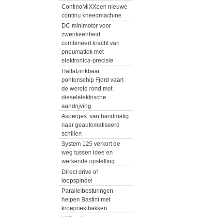
ContinoMiXXeen nieuwe
continu kneedmachine
DC minimotor voor
zwenkeenheid
combineert kracht van
pneumatiek met
elektronica-precisie
Halfafzinkbaar
pontonschip Fjord vaart
de wereld rond met
dieselelektrische
aandrijving
Asperges: van handmatig
naar geautomatiseerd
schillen
System 125 verkort de
weg tussen idee en
werkende opstelling
Direct drive of
loopspindel
Parallelbesturingen
helpen Bastini met
kroepoek bakken