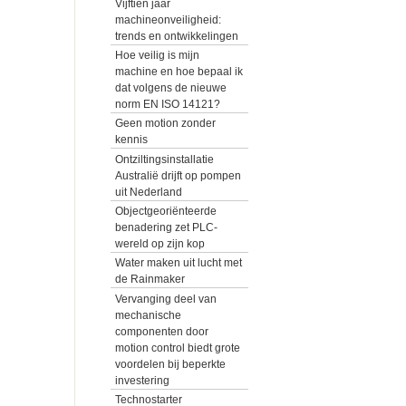
Vijftien jaar
machineonveiligheid:
trends en ontwikkelingen
Hoe veilig is mijn
machine en hoe bepaal ik
dat volgens de nieuwe
norm EN ISO 14121?
Geen motion zonder
kennis
Ontziltingsinstallatie
Australië drijft op pompen
uit Nederland
Objectgeoriënteerde
benadering zet PLC-
wereld op zijn kop
Water maken uit lucht met
de Rainmaker
Vervanging deel van
mechanische
componenten door
motion control biedt grote
voordelen bij beperkte
investering
Technostarter