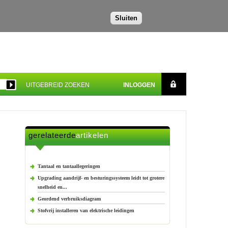
Sluiten
UITGEBREID ZOEKEN
INLOGGEN
gerelateerde
artikelen
Tantaal en tantaallegeringen
Upgrading aandrijf- en besturingssysteem leidt tot grotere
snelheid en...
Geordend verbruiksdiagram
Stofvrij installeren van elektrische leidingen