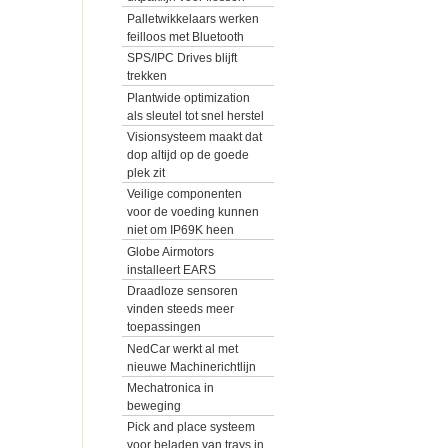
Palletwikkelaars werken
feilloos met Bluetooth
SPS/IPC Drives blijft
trekken
Plantwide optimization
als sleutel tot snel herstel
Visionsysteem maakt dat
dop altijd op de goede
plek zit
Veilige componenten
voor de voeding kunnen
niet om IP69K heen
Globe Airmotors
installeert EARS
Draadloze sensoren
vinden steeds meer
toepassingen
NedCar werkt al met
nieuwe Machinerichtlijn
Mechatronica in
beweging
Pick and place systeem
voor beladen van trays in