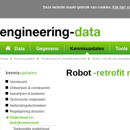
Deze website maakt gebruik van cookies.
Klik hier 
Overslaan en naar de algemene inhoud gaan
Data
Gegevens
Kennisupdates
Tools
Home
Kennisupdates
Onderhoud en bedrijfszekerheid
Robot -retrofit met draadlo
Robot
-retrofit
kennis
updates
Voorwoord
Ontwerpen & construeren
Aandrijven & besturen
Technische materialen
Verbindingstechnieken
Regelgeving dossiers
Onderhoud en
bedrijfszekerheid
Toekomstig onderhoud