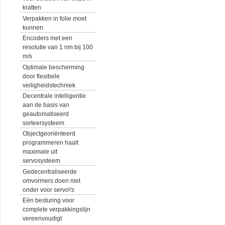
kratten
Verpakken in folie moet
kunnen
Encoders met een
resolutie van 1 nm bij 100
m/s
Optimale bescherming
door flexibele
veiligheidstechniek
Decentrale intelligentie
aan de basis van
geautomatiseerd
sorteersysteem
Objectgeoriënteerd
programmeren haalt
maximale uit
servosysteem
Gedecentraliseerde
omvormers doen niet
onder voor servo\'s
Eén besturing voor
complete verpakkingslijn
vereenvoudigt