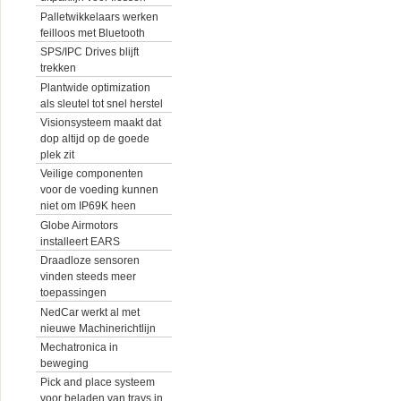
Palletwikkelaars werken
feilloos met Bluetooth
SPS/IPC Drives blijft
trekken
Plantwide optimization
als sleutel tot snel herstel
Visionsysteem maakt dat
dop altijd op de goede
plek zit
Veilige componenten
voor de voeding kunnen
niet om IP69K heen
Globe Airmotors
installeert EARS
Draadloze sensoren
vinden steeds meer
toepassingen
NedCar werkt al met
nieuwe Machinerichtlijn
Mechatronica in
beweging
Pick and place systeem
voor beladen van trays in