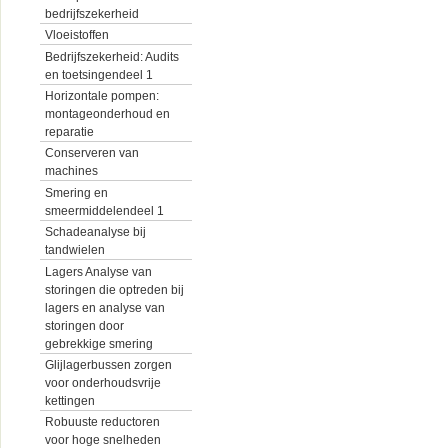
bedrijfszekerheid
Vloeistoffen
Bedrijfszekerheid: Audits
en toetsingendeel 1
Horizontale pompen:
montageonderhoud en
reparatie
Conserveren van
machines
Smering en
smeermiddelendeel 1
Schadeanalyse bij
tandwielen
Lagers Analyse van
storingen die optreden bij
lagers en analyse van
storingen door
gebrekkige smering
Glijlagerbussen zorgen
voor onderhoudsvrije
kettingen
Robuuste reductoren
voor hoge snelheden