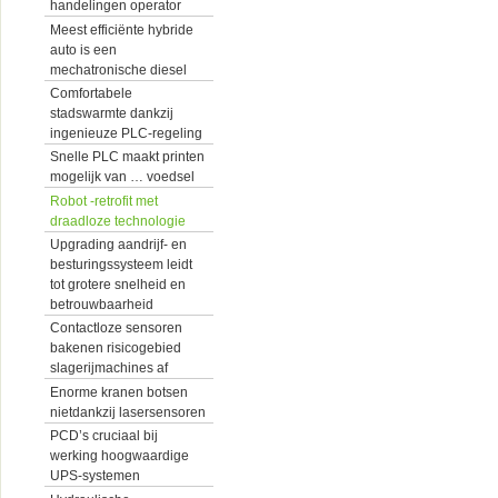
handelingen operator
Meest efficiënte hybride
auto is een
mechatronische diesel
Comfortabele
stadswarmte dankzij
ingenieuze PLC-regeling
Snelle PLC maakt printen
mogelijk van … voedsel
Robot -retrofit met
draadloze technologie
Upgrading aandrijf- en
besturingssysteem leidt
tot grotere snelheid en
betrouwbaarheid
Contactloze sensoren
bakenen risicogebied
slagerijmachines af
Enorme kranen botsen
nietdankzij lasersensoren
PCD’s cruciaal bij
werking hoogwaardige
UPS-systemen