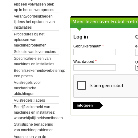
eist een volwassen plek
op in het ontwerpproces
Verantwoordelijkheden
Meer lezen over Robot -retro
tijdens het opstarten van
installaties
Procedures bij het
Log in
O
oplossen van
machineproblemen
Gebruikersnaam
*
e
Selectie van leveranciers
Specificatie-eisen van
Wachtwoord
*
U
machines en installaties
Bedrijfszekerheidsverbetering:
een proces
Vuistregels voor
mechanische
afdichtingen
Vuistregels: lagers
Bedrijfszekerheid van
machines en installaties:
waarschijnlijkheidsmethoden
Statistische benadering
van machineproblemen
Voorspellen van de