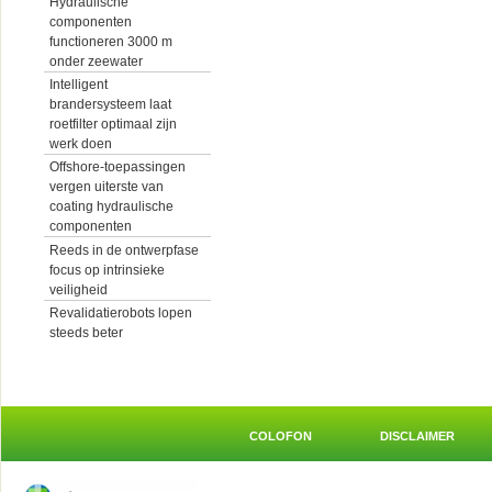
Hydraulische
componenten
functioneren 3000 m
onder zeewater
Intelligent
brandersysteem laat
roetfilter optimaal zijn
werk doen
Offshore-toepassingen
vergen uiterste van
coating hydraulische
componenten
Reeds in de ontwerpfase
focus op intrinsieke
veiligheid
Revalidatierobots lopen
steeds beter
COLOFON
DISCLAIMER