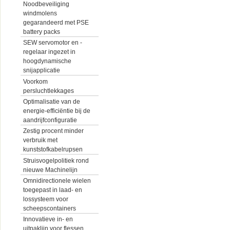
Noodbeveiliging
windmolens
gegarandeerd met PSE
battery packs
SEW servomotor en -
regelaar ingezet in
hoogdynamische
snijapplicatie
Voorkom
persluchtlekkages
Optimalisatie van de
energie-efficiëntie bij de
aandrijfconfiguratie
Zestig procent minder
verbruik met
kunststofkabelrupsen
Struisvogelpolitiek rond
nieuwe Machinelijn
Omnidirectionele wielen
toegepast in laad- en
lossysteem voor
scheepscontainers
Innovatieve in- en
uitpaklijn voor flessen