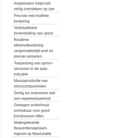
Ampelmann helpt met
veilig oversteken op zee
Precisie met realtime
besturing
Verplaatsbare
bovenleiding van spoor
Realtime
ethernetbesturing
vergemakkelijkt snel en
precies wisselen
Toepassing van uprox+
sensoren in de auto-
industrie
Massaproductie van
microcomponenten
Dertig ton indexeren met
een repeteerbaarheid
Gedegen onderhoud
onmisbaar voor goed
functioneren liften
Watergekoelde
frequentieregelaars
ingezet op Maasvlakte