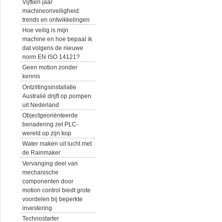
Vijftien jaar
machineonveiligheid:
trends en ontwikkelingen
Hoe veilig is mijn
machine en hoe bepaal ik
dat volgens de nieuwe
norm EN ISO 14121?
Geen motion zonder
kennis
Ontziltingsinstallatie
Australië drijft op pompen
uit Nederland
Objectgeoriënteerde
benadering zet PLC-
wereld op zijn kop
Water maken uit lucht met
de Rainmaker
Vervanging deel van
mechanische
componenten door
motion control biedt grote
voordelen bij beperkte
investering
Technostarter