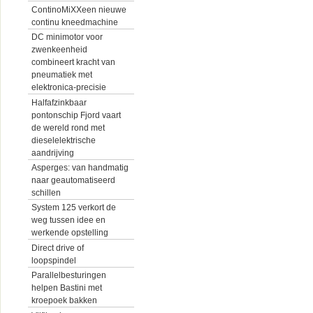
ContinoMiXXeen nieuwe
continu kneedmachine
DC minimotor voor
zwenkeenheid
combineert kracht van
pneumatiek met
elektronica-precisie
Halfafzinkbaar
pontonschip Fjord vaart
de wereld rond met
dieselelektrische
aandrijving
Asperges: van handmatig
naar geautomatiseerd
schillen
System 125 verkort de
weg tussen idee en
werkende opstelling
Direct drive of
loopspindel
Parallelbesturingen
helpen Bastini met
kroepoek bakken