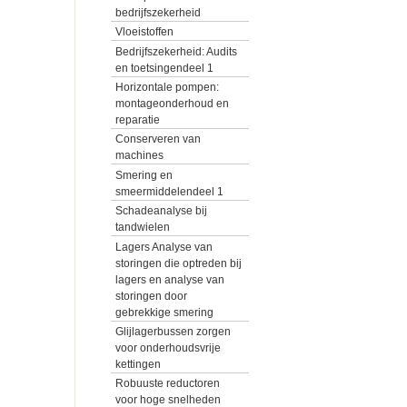
bedrijfszekerheid
Vloeistoffen
Bedrijfszekerheid: Audits
en toetsingendeel 1
Horizontale pompen:
montageonderhoud en
reparatie
Conserveren van
machines
Smering en
smeermiddelendeel 1
Schadeanalyse bij
tandwielen
Lagers Analyse van
storingen die optreden bij
lagers en analyse van
storingen door
gebrekkige smering
Glijlagerbussen zorgen
voor onderhoudsvrije
kettingen
Robuuste reductoren
voor hoge snelheden