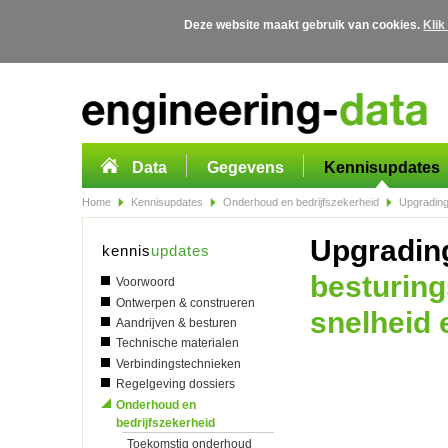
Deze website maakt gebruik van cookies.
Klik
Overslaan en naar de algemene inhoud gaan
Data
Gegevens
Kennisupdates
Home
Kennisupdates
Onderhoud en bedrijfszekerheid
Upgrading 
Upgradin
kennis
updates
besturing
Voorwoord
Ontwerpen & construeren
snelheid 
Aandrijven & besturen
Technische materialen
Verbindingstechnieken
Regelgeving dossiers
Onderhoud en
bedrijfszekerheid
Toekomstig onderhoud