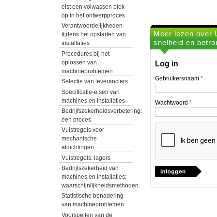
eist een volwassen plek
op in het ontwerpproces
Verantwoordelijkheden
Meer lezen over U
tijdens het opstarten van
snelheid en betr
installaties
Procedures bij het
oplossen van
Log in
machineproblemen
Gebruikersnaam
*
Selectie van leveranciers
Specificatie-eisen van
machines en installaties
Wachtwoord
*
Bedrijfszekerheidsverbetering:
een proces
Vuistregels voor
mechanische
afdichtingen
Vuistregels: lagers
Bedrijfszekerheid van
machines en installaties:
waarschijnlijkheidsmethoden
Statistische benadering
van machineproblemen
Voorspellen van de