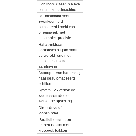
ContinoMiXXeen nieuwe
continu kneedmachine
DC minimotor voor
zwenkeenheid
combineert kracht van
pneumatiek met
elektronica-precisie
Halfafzinkbaar
pontonschip Fjord vaart
de wereld rond met
dieselelektrische
aandrijving
Asperges: van handmatig
naar geautomatiseerd
schillen
System 125 verkort de
weg tussen idee en
werkende opstelling
Direct drive of
loopspindel
Parallelbesturingen
helpen Bastini met
kroepoek bakken