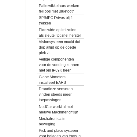
Palletwikkelaars werken
feilloos met Bluetooth
SPS/IPC Drives blijft
trekken
Plantwide optimization
als sleutel tot snel herstel
Visionsysteem maakt dat
dop altijd op de goede
plek zit
Veilige componenten
voor de voeding kunnen
niet om IP69K heen
Globe Airmotors
installeert EARS
Draadloze sensoren
vinden steeds meer
toepassingen
NedCar werkt al met
nieuwe Machinerichtlijn
Mechatronica in
beweging
Pick and place systeem
voor beladen van trays in