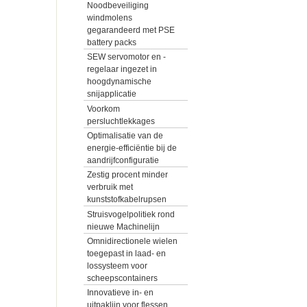
Noodbeveiliging
windmolens
gegarandeerd met PSE
battery packs
SEW servomotor en -
regelaar ingezet in
hoogdynamische
snijapplicatie
Voorkom
persluchtlekkages
Optimalisatie van de
energie-efficiëntie bij de
aandrijfconfiguratie
Zestig procent minder
verbruik met
kunststofkabelrupsen
Struisvogelpolitiek rond
nieuwe Machinelijn
Omnidirectionele wielen
toegepast in laad- en
lossysteem voor
scheepscontainers
Innovatieve in- en
uitpaklijn voor flessen