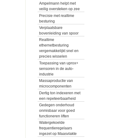
Ampelmann helpt met
veilig oversteken op zee
Precisie met realtime
besturing
Verplaatsbare
bovenleiding van spoor
Realtime
ethernetbesturing
vergemakkelijkt snel en
precies wisselen
Toepassing van uprox+
sensoren in de auto-
industrie
Massaproductie van
microcomponenten
Dertig ton indexeren met
een repeteerbaarheid
Gedegen onderhoud
onmisbaar voor goed
functioneren liften
Watergekoelde
frequentieregelaars
ingezet op Maasvlakte