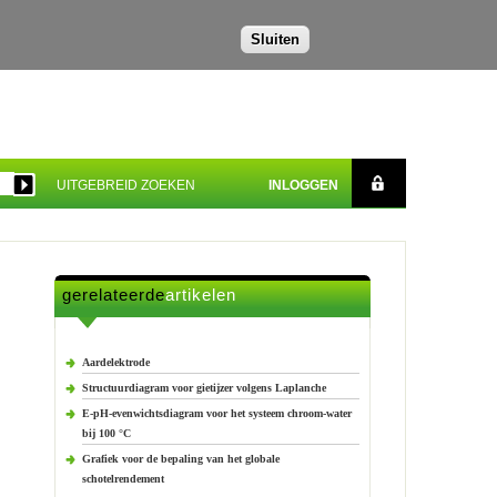
Sluiten
UITGEBREID ZOEKEN
INLOGGEN
gerelateerde
artikelen
Aardelektrode
Structuurdiagram voor gietijzer volgens Laplanche
E-pH-evenwichtsdiagram voor het systeem chroom-water
bij 100 °C
Grafiek voor de bepaling van het globale
schotelrendement