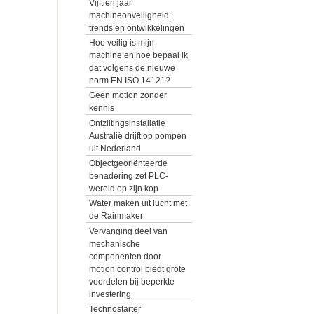
Vijftien jaar
machineonveiligheid:
trends en ontwikkelingen
Hoe veilig is mijn
machine en hoe bepaal ik
dat volgens de nieuwe
norm EN ISO 14121?
Geen motion zonder
kennis
Ontziltingsinstallatie
Australië drijft op pompen
uit Nederland
Objectgeoriënteerde
benadering zet PLC-
wereld op zijn kop
Water maken uit lucht met
de Rainmaker
Vervanging deel van
mechanische
componenten door
motion control biedt grote
voordelen bij beperkte
investering
Technostarter