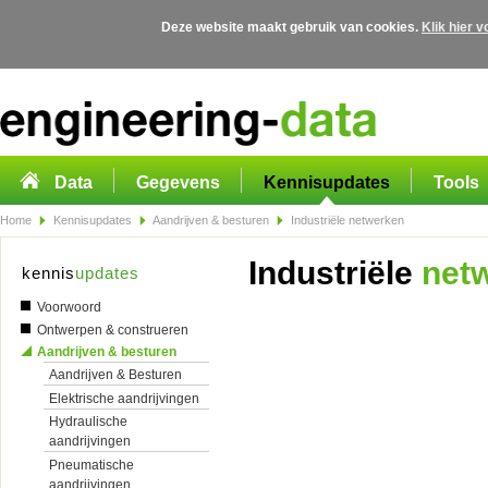
Deze website maakt gebruik van cookies.
Klik hier 
Overslaan en naar de algemene inhoud gaan
Data
Gegevens
Kennisupdates
Tools
Home
Kennisupdates
Aandrijven & besturen
Industriële netwerken
Industriële
net
kennis
updates
Voorwoord
Ontwerpen & construeren
Aandrijven & besturen
Aandrijven & Besturen
Elektrische aandrijvingen
Hydraulische
aandrijvingen
Pneumatische
aandrijvingen