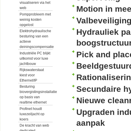
visualiseren via het
Motion in mee
web
Pompprobleem met
Valbeveiligin
weinig kosten
opgelost
Hydrauliek pa
Elektrohydraulische
besturing van een
boogstructuur
actieve
deiningscompensatie
Pick and plac
Industriële PC blijkt
uitkomst voor luxe
Beeldgestuurd
jachtbouw
Rijkswaterstaat
Rationaliser
kiest voor
Ethernet/IP
Secundaire hy
Besturing
biovergistingsinstallatie
op basis van
Nieuwe clean
realtime ethernet
Profinet houdt
Upgraden indu
luxezeiljacht op
koers
aanpak
De kracht van web
dedicated