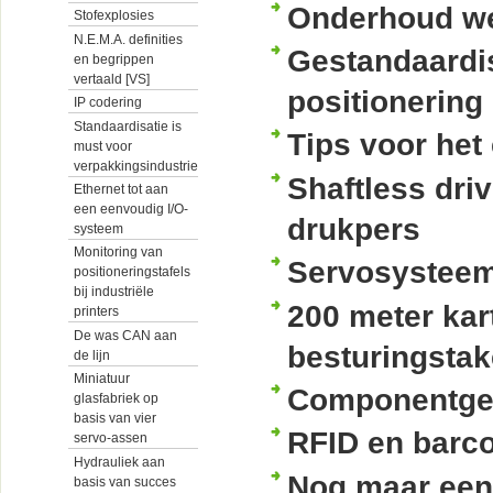
Onderhoud wez
Stofexplosies
N.E.M.A. definities
Gestandaardis
en begrippen
vertaald [VS]
positionering 
IP codering
Standaardisatie is
Tips voor het
must voor
verpakkingsindustrie
Shaftless dri
Ethernet tot aan
een eenvoudig I/O-
drukpers
systeem
Monitoring van
Servosysteem 
positioneringstafels
bij industriële
200 meter kar
printers
De was CAN aan
besturingsta
de lijn
Miniatuur
Componentgeb
glasfabriek op
basis van vier
RFID en barco
servo-assen
Hydrauliek aan
Nog maar een 
basis van succes