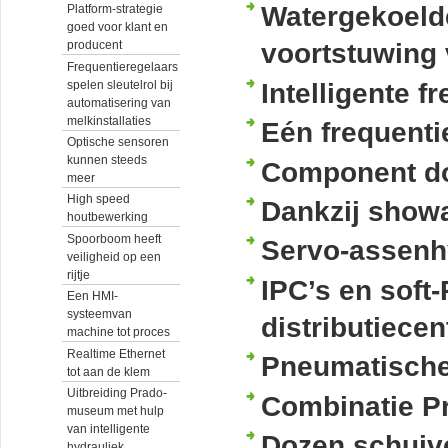
Watergekoelde
Platform-strategie
goed voor klant en
producent
voortstuwing
Frequentieregelaars
spelen sleutelrol bij
Intelligente 
automatisering van
melkinstallaties
Eén frequenti
Optische sensoren
kunnen steeds
Component do
meer
High speed
Dankzij showa
houtbewerking
Spoorboom heeft
Servo-assenh
veiligheid op een
rijtje
IPC’s en soft
Een HMI-
systeemvan
distributiece
machine tot proces
Realtime Ethernet
Pneumatische
tot aan de klem
Uitbreiding Prado-
Combinatie Pr
museum met hulp
van intelligente
Dozen schuiv
hydrauliek