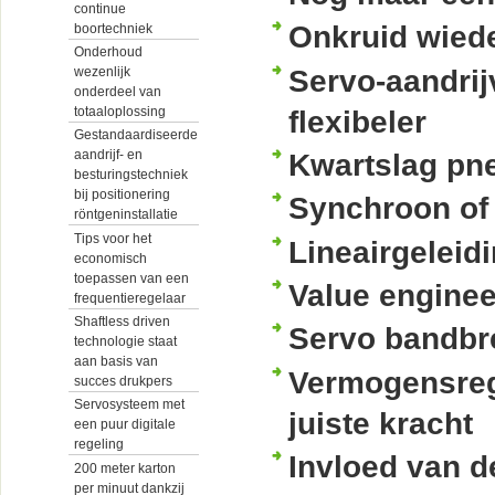
continue
Onkruid wied
boortechniek
Onderhoud
Servo-aandri
wezenlijk
onderdeel van
totaaloplossing
flexibeler
Gestandaardiseerde
aandrijf- en
Kwartslag pn
besturingstechniek
bij positionering
Synchroon of 
röntgeninstallatie
Tips voor het
Lineairgeleid
economisch
toepassen van een
Value enginee
frequentieregelaar
Shaftless driven
Servo bandbre
technologie staat
aan basis van
Vermogensrege
succes drukpers
Servosysteem met
juiste kracht
een puur digitale
regeling
Invloed van d
200 meter karton
per minuut dankzij