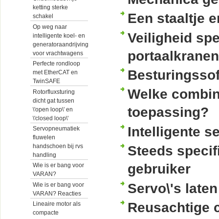
ketting sterke
Een staaltje 
schakel
Op weg naar
Veiligheid spe
intelligente koel- en
generatoraandrijving
portaalkranen
voor vrachtwagens
Perfecte rondloop
Besturingssof
met EtherCAT en
TwinSAFE
Welke combina
Rotorfluxsturing
dicht gat tussen
toepassing?
\'open loop\' en
\'closed loop\'
Intelligente 
Servopneumatiek
fluwelen
handschoen bij rvs
Steeds speci
handling
gebruiker
Wie is er bang voor
VARAN?
Servo\'s late
Wie is er bang voor
VARAN? Reacties
Reusachtige c
Lineaire motor als
compacte