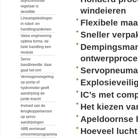
asynchroonde
regelaar is
windeieren
dezelfde
Lineairgeleidingen
Flexibele ma
in robot- en
handlingsystemen
Sneller verpa
Value engineering
optima forma: de
Dempingsmana
hele handling een
module
ontwerpproce
Servo
bandbreedte: daar
Servopneumati
gaat het om!
Vermogensregeling
Explosieveili
op pomp of
hydromotor geeft
IC’s met comp
aandrijving de
juiste kracht
Het kiezen va
Invloed van de
terugkoppelsensor
Apeldoornse h
op servo-
aandrijvingen
Hoeveel lucht
ABB vernieuwt
omvormerprogramma