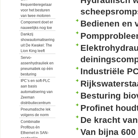
Hydraulisch 
frequentieregelaar
scheepsromp
voor het besturen
van twee motoren
Bedienen en v
Component doet er
nauwelijks nog toe
Pompprobleem
Dankzij
showautomatisering
Elektrohydrau
uit De Kwakel: The
Lion King leeft
deiningscomp
Servo-
assenhydrauliek en
pneumatiek op één
Industriële P
besturing
IPC’s en soft-PLC
Rijkswaterstaa
aan basis
automatisering van
Besturing biov
Zeeman
distributiecentrum
Profinet houdt
Pneumatische lek
volgens de norm
De kracht van
Combinatie
Profibus én
Van bijna 60
Ethernet in SAN-