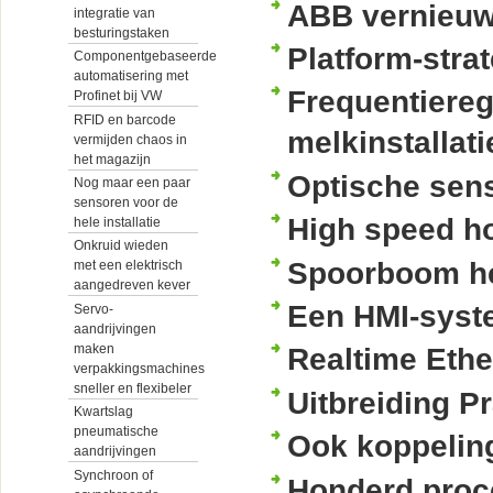
ABB vernieu
integratie van
besturingstaken
Platform-stra
Componentgebaseerde
automatisering met
Frequentiereg
Profinet bij VW
RFID en barcode
melkinstallati
vermijden chaos in
het magazijn
Optische sen
Nog maar een paar
sensoren voor de
High speed h
hele installatie
Onkruid wieden
Spoorboom hee
met een elektrisch
aangedreven kever
Een HMI-syst
Servo-
aandrijvingen
maken
Realtime Ethe
verpakkingsmachines
sneller en flexibeler
Uitbreiding P
Kwartslag
pneumatische
Ook koppeling
aandrijvingen
Synchroon of
Honderd proc