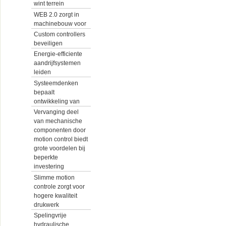
wint terrein
WEB 2.0 zorgt in
machinebouw voor
Custom controllers
beveiligen
Energie-efficiente
aandrijfsystemen
leiden
Systeemdenken
bepaalt
ontwikkeling van
Vervanging deel
van mechanische
componenten door
motion control biedt
grote voordelen bij
beperkte
investering
Slimme motion
controle zorgt voor
hogere kwaliteit
drukwerk
Spelingvrije
hydraulische