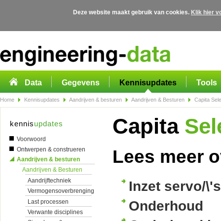
Deze website maakt gebruik van cookies.
Klik hier 
Overslaan en naar de algemene inhoud gaan
Data
Gegevens
Kennisupdates
Tools
Home
Kennisupdates
Aandrijven & besturen
Aandrijven & Besturen
Capita Sel
Capita
Sel
kennis
updates
Voorwoord
Ontwerpen & construeren
Lees meer o
Aandrijven & besturen
Aandrijven & Besturen
Aandrijftechniek
Inzet servo/\
Vermogensoverbrenging
Last processen
Onderhoud
Verwante disciplines