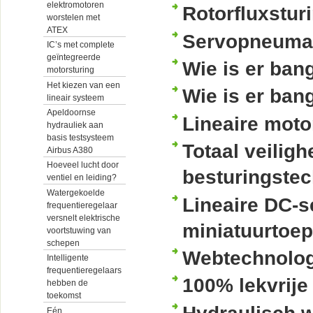
elektromotoren
Rotorfluxsturi
worstelen met
ATEX
Servopneumati
IC’s met complete
geïntegreerde
Wie is er ba
motorsturing
Het kiezen van een
Wie is er ba
lineair systeem
Apeldoornse
Lineaire moto
hydrauliek aan
basis testsysteem
Totaal veilig
Airbus A380
Hoeveel lucht door
besturingste
ventiel en leiding?
Watergekoelde
Lineaire DC-s
frequentieregelaar
versnelt elektrische
miniatuurtoe
voortstuwing van
schepen
Webtechnologi
Intelligente
frequentieregelaars
100% lekvrije
hebben de
toekomst
Eén