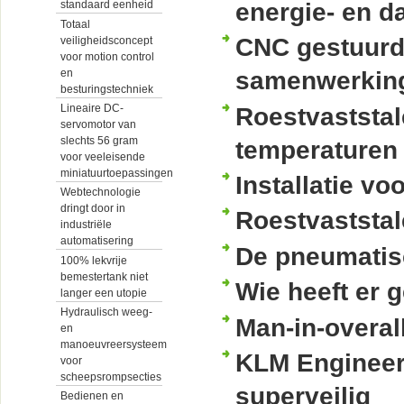
energie- en d
standaard eenheid
Totaal
CNC gestuurde
veiligheidsconcept
voor motion control
en
samenwerkin
besturingstechniek
Lineaire DC-
Roestvaststal
servomotor van
slechts 56 gram
temperaturen
voor veeleisende
miniatuurtoepassingen
Installatie v
Webtechnologie
dringt door in
Roestvaststal
industriële
automatisering
De pneumatisc
100% lekvrije
bemestertank niet
Wie heeft er 
langer een utopie
Hydraulisch weeg-
Man-in-overal
en
manoeuvreersysteem
KLM Engineer
voor
scheepsrompsecties
superveilig
Bedienen en