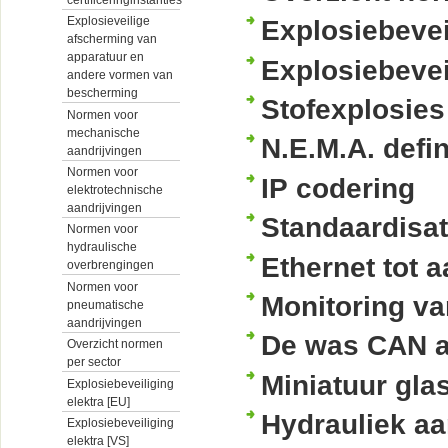
Explosieveilige
Explosiebevei
afscherming van
apparatuur en
Explosiebevei
andere vormen van
bescherming
Stofexplosies
Normen voor
mechanische
N.E.M.A. defin
aandrijvingen
Normen voor
IP codering
elektrotechnische
aandrijvingen
Standaardisat
Normen voor
hydraulische
Ethernet tot 
overbrengingen
Normen voor
Monitoring van
pneumatische
aandrijvingen
De was CAN aa
Overzicht normen
per sector
Miniatuur gla
Explosiebeveiliging
elektra [EU]
Hydrauliek aa
Explosiebeveiliging
elektra [VS]