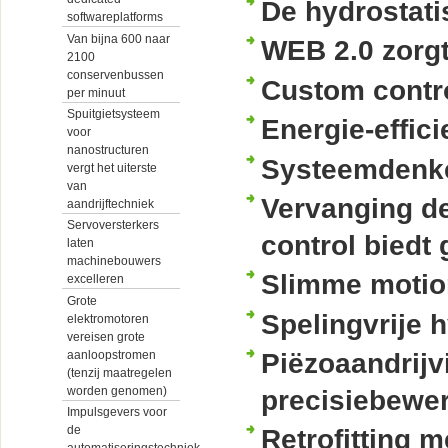
De hydrostati
softwareplatforms
Van bijna 600 naar
WEB 2.0 zorg
2100
conservenbussen
Custom contro
per minuut
Spuitgietsysteem
Energie-effic
voor
nanostructuren
Systeemdenke
vergt het uiterste
van
Vervanging d
aandrijftechniek
Servoversterkers
control biedt 
laten
machinebouwers
Slimme motion
excelleren
Grote
Spelingvrije 
elektromotoren
vereisen grote
aanloopstromen
Piëzoaandrijv
(tenzij maatregelen
worden genomen)
precisiebewe
Impulsgevers voor
de
Retrofitting 