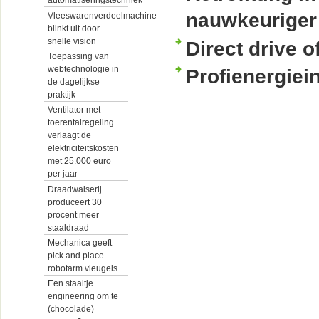
automatiseringstechniek
nauwkeuriger
Vleeswarenverdeelmachine
blinkt uit door
snelle vision
Direct drive 
Toepassing van
webtechnologie in
Profienergiein
de dagelijkse
praktijk
Ventilator met
toerentalregeling
verlaagt de
elektriciteitskosten
met 25.000 euro
per jaar
Draadwalserij
produceert 30
procent meer
staaldraad
Mechanica geeft
pick and place
robotarm vleugels
Een staaltje
engineering om te
(chocolade)