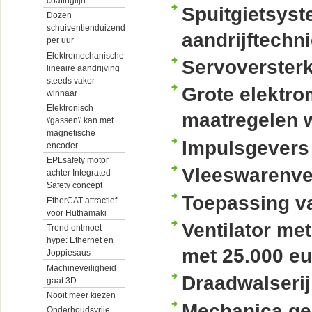
coatinglijn
Spuitgietsyst
Dozen
schuiventienduizend
aandrijftechn
per uur
Elektromechanische
Servoverster
lineaire aandrijving
steeds vaker
Grote elektro
winnaar
Elektronisch
maatregelen 
\'gassen\' kan met
magnetische
Impulsgevers
encoder
EPLsafety motor
Vleeswarenver
achter Integrated
Safety concept
Toepassing va
EtherCAT attractief
voor Huthamaki
Ventilator met
Trend ontmoet
hype: Ethernet en
met 25.000 eu
Joppiesaus
Machineveiligheid
Draadwalserij
gaat 3D
Nooit meer kiezen
Mechanica gee
Onderhoudsvrije