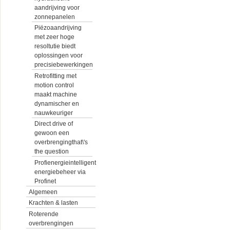
aandrijving voor
zonnepanelen
Piëzoaandrijving
met zeer hoge
resoltutie biedt
oplossingen voor
precisiebewerkingen
Retrofitting met
motion control
maakt machine
dynamischer en
nauwkeuriger
Direct drive of
gewoon een
overbrengingthat\'s
the question
Profienergieintelligent
energiebeheer via
Profinet
Algemeen
Krachten & lasten
Roterende
overbrengingen