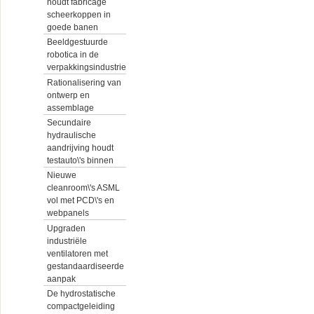
houdt fabricage
scheerkoppen in
goede banen
Beeldgestuurde
robotica in de
verpakkingsindustrie
Rationalisering van
ontwerp en
assemblage
Secundaire
hydraulische
aandrijving houdt
testauto\'s binnen
Nieuwe
cleanroom\'s ASML
vol met PCD\'s en
webpanels
Upgraden
industriële
ventilatoren met
gestandaardiseerde
aanpak
De hydrostatische
compactgeleiding