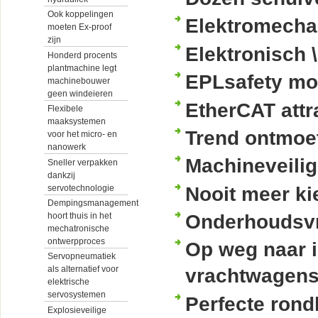
Ook koppelingen
Elektromechan
moeten Ex-proof
zijn
Elektronisch 
Honderd procents
plantmachine legt
EPLsafety mot
machinebouwer
geen windeieren
EtherCAT attr
Flexibele
maaksystemen
Trend ontmoet
voor het micro- en
nanowerk
Machineveilig
Sneller verpakken
dankzij
servotechnologie
Nooit meer ki
Dempingsmanagement
hoort thuis in het
Onderhoudsvri
mechatronische
ontwerpproces
Op weg naar i
Servopneumatiek
als alternatief voor
vrachtwagen
elektrische
servosystemen
Perfecte ron
Explosieveilige