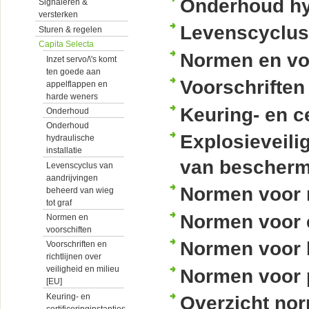
Onderhoud hyd
Signaleren &
versterken
Levenscyclus 
Sturen & regelen
Capita Selecta
Normen en vo
Inzet servo/\'s komt
ten goede aan
Voorschriften 
appelflappen en
harde weners
Keuring- en ce
Onderhoud
Onderhoud
Explosieveili
hydraulische
installatie
van bescherm
Levenscyclus van
aandrijvingen
Normen voor 
beheerd van wieg
tot graf
Normen voor e
Normen en
voorschiften
Normen voor 
Voorschriften en
richtlijnen over
veiligheid en milieu
Normen voor 
[EU]
Keuring- en
Overzicht nor
certificeringinstanties