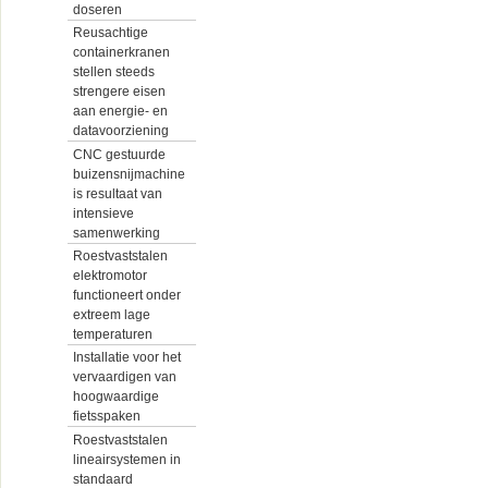
doseren
Reusachtige
containerkranen
stellen steeds
strengere eisen
aan energie- en
datavoorziening
CNC gestuurde
buizensnijmachine
is resultaat van
intensieve
samenwerking
Roestvaststalen
elektromotor
functioneert onder
extreem lage
temperaturen
Installatie voor het
vervaardigen van
hoogwaardige
fietsspaken
Roestvaststalen
lineairsystemen in
standaard