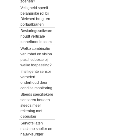
zoenen?
Veiligheid speelt
belangrijke rol bij
Bleichert brug- en
portaalkranen
Besturingssoftware
houdt verticale
tunnelboor in toom
Welke combinatie
van robot en vision
past het beste bij
welke toepassing?
Intelligente sensor
verbetert
onderhoud door
conditie monitoring
Steeds specifiekere
sensoren houden
steeds meer
rekening met
gebruiker
Servo\'s laten
machine sneller en
nauwkeuriger