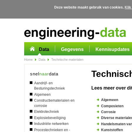
Deze website maakt gebruik van cookies.
Klik
Overslaan en naar de algemene inhoud gaan
Data
Gegevens
Kennisupdates
Home
Data
Technische materialen
Technisc
snel
naar
data
Aandrijf- en
Lees meer over di
Besturingstechniek
Algemeen
Algemeen
Constructiematerialen en
corrosie
Composieten
Elektrotechniek
Corrosie
Explosiebeveiliging
Diverse materiale
Industriële netwerken
Handelsmaten van 
Procestechnieken en -
Kunststoffen