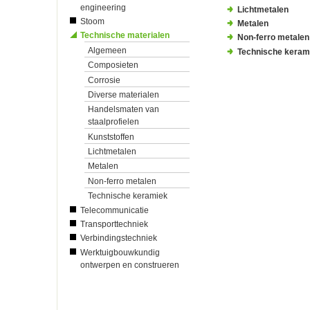
engineering
Lichtmetalen
Stoom
Metalen
Technische materialen
Non-ferro metalen
Algemeen
Technische keram
Composieten
Corrosie
Diverse materialen
Handelsmaten van
staalprofielen
Kunststoffen
Lichtmetalen
Metalen
Non-ferro metalen
Technische keramiek
Telecommunicatie
Transporttechniek
Verbindingstechniek
Werktuigbouwkundig
ontwerpen en construeren