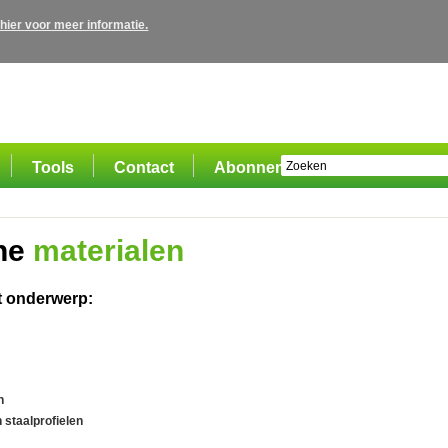
 hier voor meer informatie.
Tools
Contact
Abonnement
he
materialen
t onderwerp:
n
staalprofielen