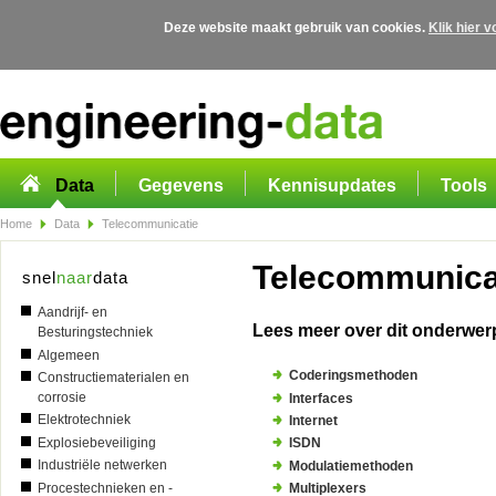
Deze website maakt gebruik van cookies.
Klik hier 
Overslaan en naar de algemene inhoud gaan
Data
Gegevens
Kennisupdates
Tools
Home
Data
Telecommunicatie
Telecommunica
snel
naar
data
Aandrijf- en
Lees meer over dit onderwer
Besturingstechniek
Algemeen
Coderingsmethoden
Constructiematerialen en
corrosie
Interfaces
Elektrotechniek
Internet
Explosiebeveiliging
ISDN
Industriële netwerken
Modulatiemethoden
Procestechnieken en -
Multiplexers