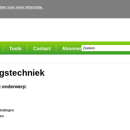
 hier voor meer informatie.
Tools
Contact
Abonnement
ngstechniek
t onderwerp:
indingen
gen