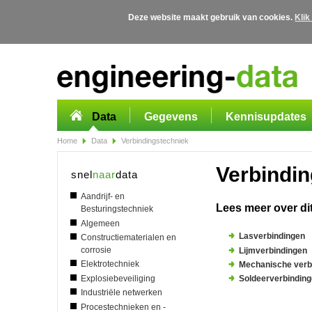
Deze website maakt gebruik van cookies.
Klik
Overslaan en naar de algemene inhoud gaan
Data
Gegevens
Kennisupdates
Home
Data
Verbindingstechniek
Verbindi
snel
naar
data
Aandrijf- en
Lees meer over di
Besturingstechniek
Algemeen
Lasverbindingen
Constructiematerialen en
corrosie
Lijmverbindingen
Elektrotechniek
Mechanische verb
Explosiebeveiliging
Soldeerverbindin
Industriële netwerken
Procestechnieken en -