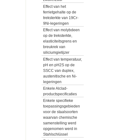
Effect van het
ferrietgehalte op de
treksterkte van 19Cr-
9Ni-legeringen
Effect van molybdeen
op de treksterkte,
elasticiteitsgrens en
breukrek van
siliciumgietijzer
Effect van temperatuur,
pH en pH2S op de
SSCC van duplex,
austenitische en Ni-
legeringen
Enkele Alclad-
productspecificaties
Enkele specifieke
toepassingsgebieden
voor de staalsoorten
waarvan chemische
samenstelling werd
opgenomen werd in
Stahlschlüssel