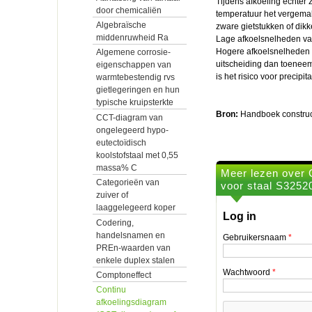
Tijdens afkoeling echter 
door chemicaliën
temperatuur het vergemakk
Algebraïsche
zware gietstukken of dikk
middenruwheid Ra
Lage afkoelsnelheden van 
Hogere afkoelsnelheden zi
Algemene corrosie-
uitscheiding dan toenee
eigenschappen van
is het risico voor precipita
warmtebestendig rvs
gietlegeringen en hun
typische kruipsterkte
Bron:
Handboek construc
CCT-diagram van
ongelegeerd hypo-
eutectoïdisch
koolstofstaal met 0,55
massa% C
Meer lezen over 
Categorieën van
voor staal S3252
zuiver of
laaggelegeerd koper
Log in
Codering,
handelsnamen en
Gebruikersnaam
*
PREn-waarden van
enkele duplex stalen
Wachtwoord
*
Comptoneffect
Continu
afkoelingsdiagram