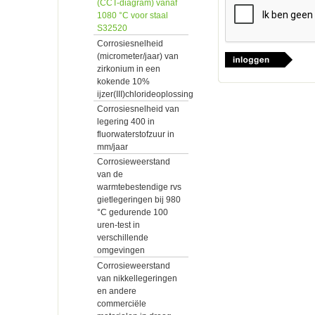
(CCT-diagram) vanaf
1080 °C voor staal
S32520
Corrosiesnelheid
(micrometer/jaar) van
zirkonium in een
kokende 10%
ijzer(III)chlorideoplossing
Corrosiesnelheid van
legering 400 in
fluorwaterstofzuur in
mm/jaar
Corrosieweerstand
van de
warmtebestendige rvs
gietlegeringen bij 980
°C gedurende 100
uren-test in
verschillende
omgevingen
Corrosieweerstand
van nikkellegeringen
en andere
commerciële