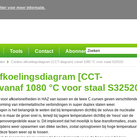
 hier voor meer informatie.
Tools
Contact
Abonnement
alen
Continu afkoelingsdiagram (CCT-diagram) vanaf 1080 °C voor staal S32520
fkoelingsdiagram [CCT-
vanaf 1080 °C voor staal S3252
dt voor afkoelsnelheden in HAZ van lassen en de twee C-curven geven verschillend
rming van intermetallische verbindingen in super duplex stalen weer.
ngen is het belangrijk te weten dat bij temperaturen dichtbij de solvus de nucleatie
is maar de groei snel is, terwijl bij lagere temperaturen dichtbij de 'neus' van de
enovergestelde waar is. Dit impliceert dat het moeilijk is fase-transformaties, zoals
n tijdens weer opwarmen van dikke secties, zodat oplosgloeien bij hoge temperatuur
deze fasen weer op te lossen.