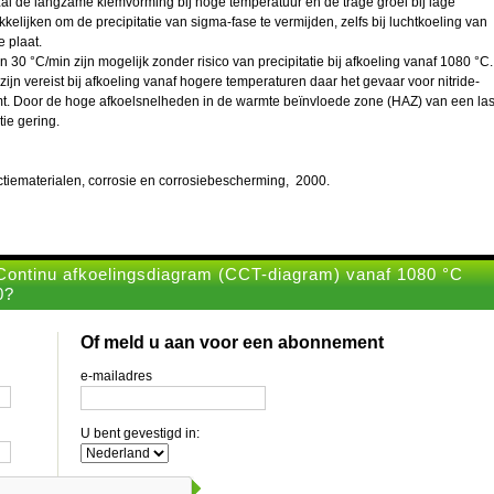
zal de langzame kiemvorming bij hoge temperatuur en de trage groei bij lage
elijken om de precipitatie van sigma-fase te vermijden, zelfs bij luchtkoeling van
e plaat.
30 °C/min zijn mogelijk zonder risico van precipitatie bij afkoeling vanaf 1080 °C.
jn vereist bij afkoeling vanaf hogere temperaturen daar het gevaar voor nitride-
mt. Door de hoge afkoelsnelheden in de warmte beïnvloede zone (HAZ) van een la
tie gering.
tiematerialen, corrosie en corrosiebescherming, 2000.
Continu afkoelingsdiagram (CCT-diagram) vanaf 1080 °C
0?
Of meld u aan voor een abonnement
e-mailadres
U bent gevestigd in: