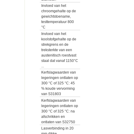
Invloed van het
chroomgehalte op de
gewichtstoename,
testtemperatuur 800
°C
Invloed van het
koolstofgehalte op de
strekgrens en de
treksterkte van een
austenitisch roestvast
staal dat vanaf 1150°C
...
Kerfslagwaarden van
legeringen ontlaten op
300 °C of 325 °C: 45
% koude vervorming
van S31803
Kerfslagwaarden van
legeringen ontlaten op
300 °C of 325 °C: na
afschrikken en
ontlaten van S32750
Lasverbinding in 20
mm dikke