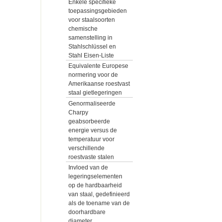
Enkele specifieke
toepassingsgebieden
voor staalsoorten
chemische
samenstelling in
Stahlschlüssel en
Stahl Eisen-Liste
Equivalente Europese
normering voor de
Amerikaanse roestvast
staal gietlegeringen
Genormaliseerde
Charpy
geabsorbeerde
energie versus de
temperatuur voor
verschillende
roestvaste stalen
Invloed van de
legeringselementen
op de hardbaarheid
van staal, gedefinieerd
als de toename van de
doorhardbare
diameter.