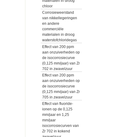
materialen in droog
chloor
Corrosieweerstand
van nikkellegeringen
en andere
commerciële
materialen in droog
waterstofchloridegas
Effect van 200 ppm
aan onzuiverheden op
de isocorrosiecurve
(0,125 mm/jaar) van Zr
702 in zwavelzuur
Effect van 200 ppm
aan onzuiverheden op
de isocorrosiecurve
(0,125 mm/jaar) van Zr
705 in zwavelzuur
Effect van fluoride-
ionen op de 0,125
mm/jaar en 1,25
mm/jaar
isocorrosiecurven van
Zr 702 in kokend
zwavelzuur