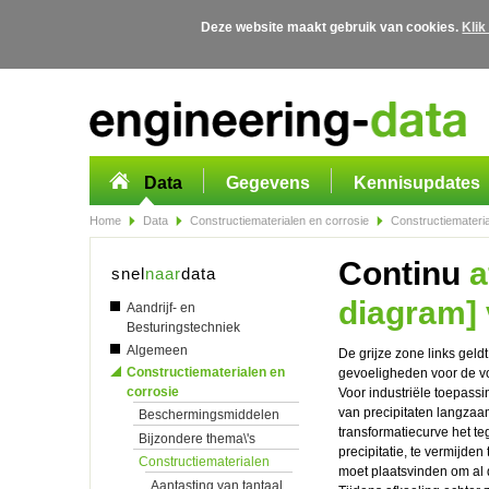
Deze website maakt gebruik van cookies.
Klik
Overslaan en naar de algemene inhoud gaan
Data
Gegevens
Kennisupdates
Home
Data
Constructiematerialen en corrosie
Constructiemateri
Continu
a
snel
naar
data
diagram] 
Aandrijf- en
Besturingstechniek
Algemeen
De grijze zone links gel
Constructiematerialen en
gevoeligheden voor de vo
corrosie
Voor industriële toepassi
van precipitaten langzaam 
Beschermingsmiddelen
transformatiecurve het teg
Bijzondere thema\'s
precipitatie, te vermijde
Constructiematerialen
moet plaatsvinden om al 
Aantasting van tantaal