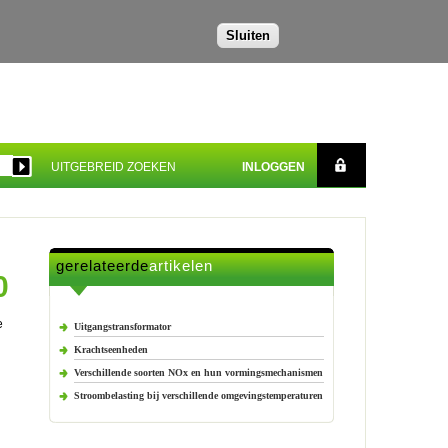
Sluiten
UITGEBREID ZOEKEN
INLOGGEN
gerelateerde
artikelen
0
e
Uitgangstransformator
Krachtseenheden
Verschillende soorten NOx en hun vormingsmechanismen
Stroombelasting bij verschillende omgevingstemperaturen