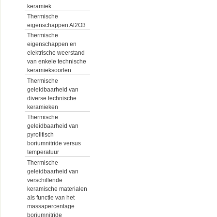
keramiek
Thermische
eigenschappen Al2O3
Thermische
eigenschappen en
elektrische weerstand
van enkele technische
keramieksoorten
Thermische
geleidbaarheid van
diverse technische
keramieken
Thermische
geleidbaarheid van
pyrolitisch
boriumnitride versus
temperatuur
Thermische
geleidbaarheid van
verschillende
keramische materialen
als functie van het
massapercentage
boriumnitride