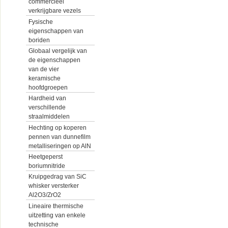
commercieel
verkrijgbare vezels
Fysische
eigenschappen van
boriden
Globaal vergelijk van
de eigenschappen
van de vier
keramische
hoofdgroepen
Hardheid van
verschillende
straalmiddelen
Hechting op koperen
pennen van dunnefilm
metalliseringen op AlN
Heetgeperst
boriumnitride
Kruipgedrag van SiC
whisker versterker
Al2O3/ZrO2
Lineaire thermische
uitzetting van enkele
technische