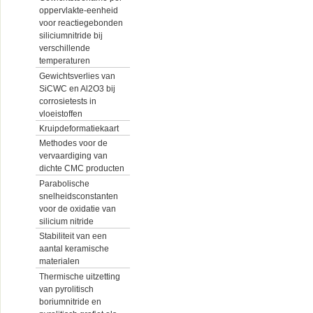
oppervlakte-eenheid
voor reactiegebonden
siliciumnitride bij
verschillende
temperaturen
Gewichtsverlies van
SiCWC en Al2O3 bij
corrosietests in
vloeistoffen
Kruipdeformatiekaart
Methodes voor de
vervaardiging van
dichte CMC producten
Parabolische
snelheidsconstanten
voor de oxidatie van
silicium nitride
Stabiliteit van een
aantal keramische
materialen
Thermische uitzetting
van pyrolitisch
boriumnitride en