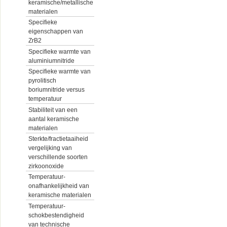
keramische/metallische
materialen
Specifieke
eigenschappen van
ZrB2
Specifieke warmte van
aluminiumnitride
Specifieke warmte van
pyrolitisch
boriumnitride versus
temperatuur
Stabiliteit van een
aantal keramische
materialen
Sterkte/fractietaaiheid
vergelijking van
verschillende soorten
zirkoonoxide
Temperatuur-
onafhankelijkheid van
keramische materialen
Temperatuur-
schokbestendigheid
van technische