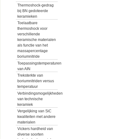
Thermoshock-gedrag
bij BN gedoteerde
keramieken
Toelaatbare
thermoshock voor
verschillende
keramische materialen
als functie van het
massapercentage
boriumnitride
Toepassingstemperaturen
van AIN
Treksterkte van
boriumnitriden versus
temperatuur
Verbindingsmogelijkheden
van technische
keramiek
Vergelijking van SiC
kwaliteiten met andere
materialen
Vickers hardheid van
diverse soorten