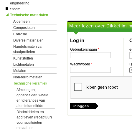
engineering
Stoom
Technische materialen
Algemeen
Meer lezen over Dikkefilm me
Composieten
Corrosie
Log in
O
Diverse materialen
Handelsmaten van
Gebruikersnaam
*
e
staalprofielen
Kunststoffen
Wachtwoord
*
Lichtmetalen
U
Metalen
Non-ferro metalen
Technische keramiek
Afmetingen,
oppervlakteruwheid
en toleranties van
aluminiumnitride
Bindmiddelen en
additieven (receptuur)
voor spuitgieten
metaal- en