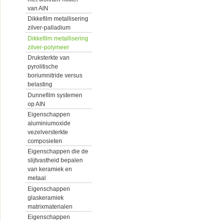
van AlN
Dikkefilm metallisering
zilver-palladium
Dikkefilm metallisering
zilver-polymeer
Druksterkte van
pyrolitische
boriumnitride versus
belasting
Dunnefilm systemen
op AIN
Eigenschappen
aluminiumoxide
vezelversterkte
composieten
Eigenschappen die de
slijtvastheid bepalen
van keramiek en
metaal
Eigenschappen
glaskeramiek
matrixmaterialen
Eigenschappen