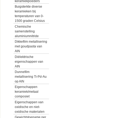
keramiekpoeders
Buigsterkte diverse
keramieken bij
temperaturen van 0-
1500 graden Celsius
Chemische
samenstelling
aluminiumnitride
Dikkefilm metallisering
met goudpasta van
AlN
Diëlektrische
eigenschappen van
AIN
Dunnefilm
metallisering Ti-Pd-Au
op AlN
Eigenschappen
keramiek/metaal
composiet
Eigenschappen van
oxidische en niet-
oxidische materialen
Gewichtstoename per