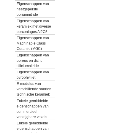
Eigenschappen van
heetgeperste
boriumnitride
Eigenschappen van
keramiek met diverse
percentages Al2O3
Eigenschappen van
Machinable Glass
Ceramic (MGC)
Eigenschappen van
poreus en dicht
siliciumnitride
Eigenschappen van
pyrophylliet
E-modulus van
verschillende soorten
technische keramiek
Enkele gemiddelde
eigenschappen van
commercieel
verkrijgbare vezels
Enkele gemiddelde
eigenschappen van