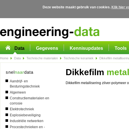
Deze website maakt gebruik van cookies.
Klik hier 
Overslaan en naar de algemene inhoud gaan
Data
Gegevens
Kennisupdates
Tools
Home
Data
Technische materialen
Technische keramiek
Dikkefilm metalliseri
Dikkefilm
metal
snel
naar
data
Aandrijf- en
Dikkefilm metallisering zilver-polymeer 
Besturingstechniek
Algemeen
Constructiematerialen en
corrosie
Elektrotechniek
Explosiebeveiliging
Industriële netwerken
Procestechnieken en -