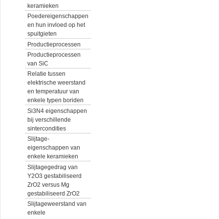
keramieken
Poedereigenschappen
en hun invloed op het
spuitgieten
Productieprocessen
Productieprocessen
van SiC
Relatie tussen
elektrische weerstand
en temperatuur van
enkele typen boriden
Si3N4 eigenschappen
bij verschillende
sintercondities
Slijtage-
eigenschappen van
enkele keramieken
Slijtagegedrag van
Y2O3 gestabiliseerd
ZrO2 versus Mg
gestabiliseerd ZrO2
Slijtageweerstand van
enkele