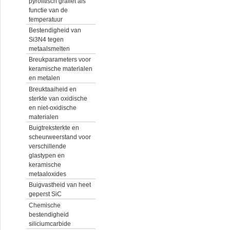
pyrolitisch grafiet als
functie van de
temperatuur
Bestendigheid van
Si3N4 tegen
metaalsmelten
Breukparameters voor
keramische materialen
en metalen
Breuktaaiheid en
sterkte van oxidische
en niet-oxidische
materialen
Buigtreksterkte en
scheurweerstand voor
verschillende
glastypen en
keramische
metaaloxides
Buigvastheid van heet
geperst SiC
Chemische
bestendigheid
siliciumcarbide