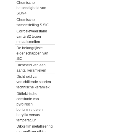
Chemische
bestendigheid van
Si3N4
Chemische
samenstelling S SiC
Corrosieweerstand
van ZrB2 tegen
metaalsmelten
De belangrijkste
eigenschappen van
SiC
Dichtheid van een
aantal keramieken
Dichtheid van
verschillende soorten
technische keramiek
Diëlektrische
constante van
pyrolitisch
boriumnitride en
beryllia versus
temperatuur
Dikkefilm metallisering
met wolfram-nikkel