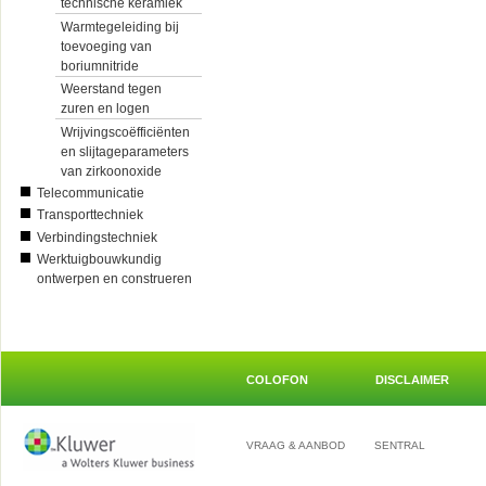
technische keramiek
Warmtegeleiding bij
toevoeging van
boriumnitride
Weerstand tegen
zuren en logen
Wrijvingscoëfficiënten
en slijtageparameters
van zirkoonoxide
Telecommunicatie
Transporttechniek
Verbindingstechniek
Werktuigbouwkundig
ontwerpen en construeren
COLOFON
DISCLAIMER
VRAAG & AANBOD
SENTRAL