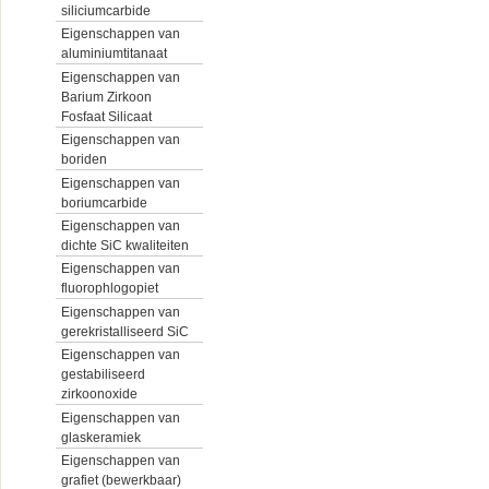
siliciumcarbide
Eigenschappen van
aluminiumtitanaat
Eigenschappen van
Barium Zirkoon
Fosfaat Silicaat
Eigenschappen van
boriden
Eigenschappen van
boriumcarbide
Eigenschappen van
dichte SiC kwaliteiten
Eigenschappen van
fluorophlogopiet
Eigenschappen van
gerekristalliseerd SiC
Eigenschappen van
gestabiliseerd
zirkoonoxide
Eigenschappen van
glaskeramiek
Eigenschappen van
grafiet (bewerkbaar)