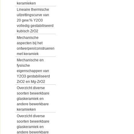
keramieken
Lineaire thermische
uitzettingscurve van
20 gew.% Y2O3
volledig gestabiliseerd
kubisch ZrO2
Mechanische
aspecten bij het
ontwerpen/construeren
met keramiek
Mechanische en
fysische
eigenschappen van
Y2O3 gestabiliseerd
ZrO2 en Mg-ZrO2
Overzicht diverse
soorten bewerkbare
glaskeramiek en
andere bewerkbare
keramieken
Overzicht diverse
soorten bewerkbare
glaskeramiek en
andere bewerkbare