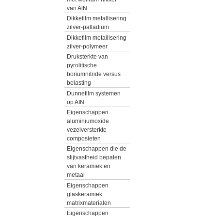
van AlN
Dikkefilm metallisering
zilver-palladium
Dikkefilm metallisering
zilver-polymeer
Druksterkte van
pyrolitische
boriumnitride versus
belasting
Dunnefilm systemen
op AIN
Eigenschappen
aluminiumoxide
vezelversterkte
composieten
Eigenschappen die de
slijtvastheid bepalen
van keramiek en
metaal
Eigenschappen
glaskeramiek
matrixmaterialen
Eigenschappen