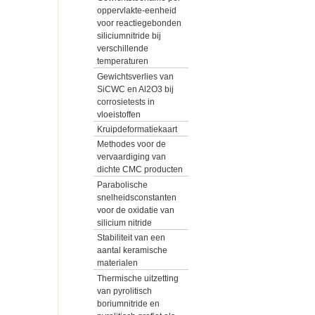
oppervlakte-eenheid
voor reactiegebonden
siliciumnitride bij
verschillende
temperaturen
Gewichtsverlies van
SiCWC en Al2O3 bij
corrosietests in
vloeistoffen
Kruipdeformatiekaart
Methodes voor de
vervaardiging van
dichte CMC producten
Parabolische
snelheidsconstanten
voor de oxidatie van
silicium nitride
Stabiliteit van een
aantal keramische
materialen
Thermische uitzetting
van pyrolitisch
boriumnitride en