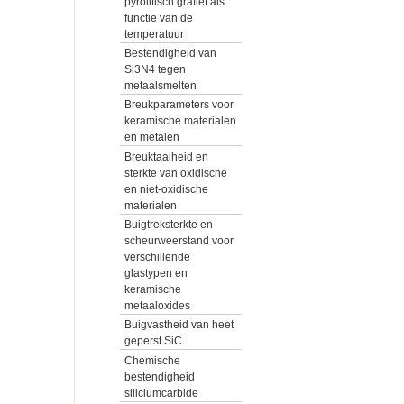
pyrolitisch grafiet als
functie van de
temperatuur
Bestendigheid van
Si3N4 tegen
metaalsmelten
Breukparameters voor
keramische materialen
en metalen
Breuktaaiheid en
sterkte van oxidische
en niet-oxidische
materialen
Buigtreksterkte en
scheurweerstand voor
verschillende
glastypen en
keramische
metaaloxides
Buigvastheid van heet
geperst SiC
Chemische
bestendigheid
siliciumcarbide