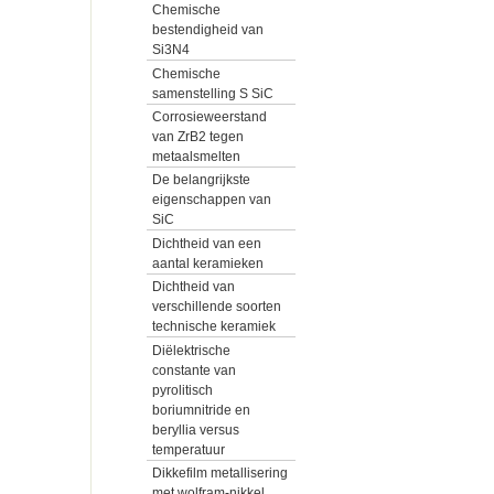
Chemische
bestendigheid van
Si3N4
Chemische
samenstelling S SiC
Corrosieweerstand
van ZrB2 tegen
metaalsmelten
De belangrijkste
eigenschappen van
SiC
Dichtheid van een
aantal keramieken
Dichtheid van
verschillende soorten
technische keramiek
Diëlektrische
constante van
pyrolitisch
boriumnitride en
beryllia versus
temperatuur
Dikkefilm metallisering
met wolfram-nikkel