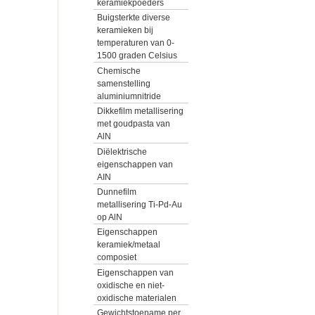
keramiekpoeders
Buigsterkte diverse
keramieken bij
temperaturen van 0-
1500 graden Celsius
Chemische
samenstelling
aluminiumnitride
Dikkefilm metallisering
met goudpasta van
AlN
Diëlektrische
eigenschappen van
AIN
Dunnefilm
metallisering Ti-Pd-Au
op AlN
Eigenschappen
keramiek/metaal
composiet
Eigenschappen van
oxidische en niet-
oxidische materialen
Gewichtstoename per