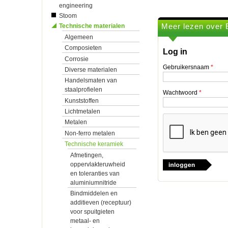
engineering
Stoom
Meer lezen over 
Technische materialen
Algemeen
Composieten
Log in
Corrosie
Gebruikersnaam
*
Diverse materialen
Handelsmaten van
staalprofielen
Wachtwoord
*
Kunststoffen
Lichtmetalen
Metalen
Non-ferro metalen
Technische keramiek
Afmetingen,
oppervlakteruwheid
en toleranties van
aluminiumnitride
Bindmiddelen en
additieven (receptuur)
voor spuitgieten
metaal- en