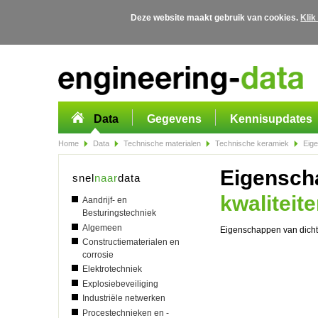
Deze website maakt gebruik van cookies.
Klik
Overslaan en naar de algemene inhoud gaan
Data
Gegevens
Kennisupdates
Home
Data
Technische materialen
Technische keramiek
Eige
Eigensch
snel
naar
data
kwaliteit
Aandrijf- en
Besturingstechniek
Algemeen
Eigenschappen van dichte
Constructiematerialen en
corrosie
Elektrotechniek
Explosiebeveiliging
Industriële netwerken
Procestechnieken en -