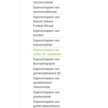
siliciumcarbide
Eigenschappen van
aluminiumtitanaat
Eigenschappen van
Barium Zirkoon
Fosfaat Silicaat
Eigenschappen van
boriden
Eigenschappen van
boriumcarbide
Eigenschappen van
dichte SiC kwaliteiten
Eigenschappen van
fluorophlogopiet
Eigenschappen van
gerekristalliseerd SiC
Eigenschappen van
gestabiliseerd
zirkoonoxide
Eigenschappen van
glaskeramiek
Eigenschappen van
grafiet (bewerkbaar)