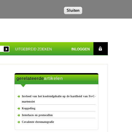
Sluiten
UITGEBREID ZOEKEN
INLOGGEN
gerelateerde
artikelen
Invloed van het koolstofgehalte op de hardheid van Fe-C-
martensiet
Koppeling
Interfaces en protocollen
Covalente chromatografie