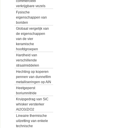
commercieel
verkrijgbare vezels
Fysische
eigenschappen van
boriden
Globaal vergelijk van
de eigenschappen
van de vier
keramische
hoofdgroepen
Hardheid van
verschillende
straalmiddelen
Hechting op koperen
pennen van dunnefilm
metalliseringen op AlN
Heetgeperst
boriumnitride
Kruipgedrag van SiC
whisker versterker
Al2O3/ZrO2
Lineaire thermische
uitzetting van enkele
technische