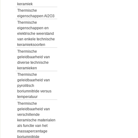
keramiek
Thermische
eigenschappen Al2O3
Thermische
eigenschappen en
elektrische weerstand
van enkele technische
keramieksoorten
Thermische
geleidbaarheid van
diverse technische
keramieken
Thermische
geleidbaarheid van
pyrolitisch
boriumnitride versus
temperatuur
Thermische
geleidbaarheid van
verschillende
keramische materialen
als functie van het
massapercentage
boriumnitride