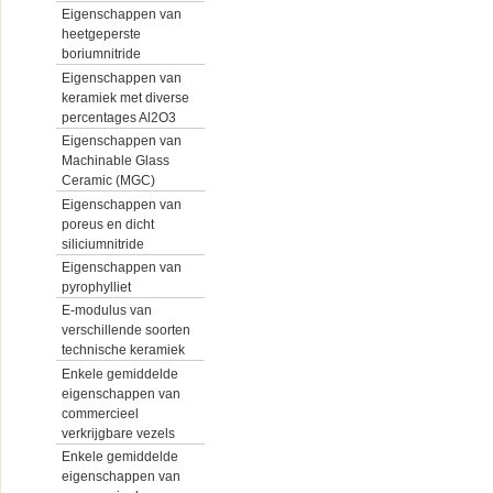
Eigenschappen van
heetgeperste
boriumnitride
Eigenschappen van
keramiek met diverse
percentages Al2O3
Eigenschappen van
Machinable Glass
Ceramic (MGC)
Eigenschappen van
poreus en dicht
siliciumnitride
Eigenschappen van
pyrophylliet
E-modulus van
verschillende soorten
technische keramiek
Enkele gemiddelde
eigenschappen van
commercieel
verkrijgbare vezels
Enkele gemiddelde
eigenschappen van