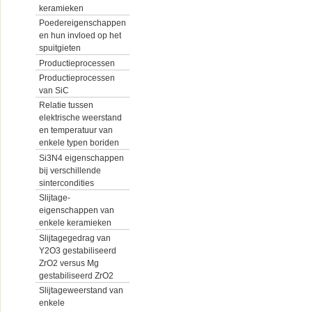
keramieken
Poedereigenschappen
en hun invloed op het
spuitgieten
Productieprocessen
Productieprocessen
van SiC
Relatie tussen
elektrische weerstand
en temperatuur van
enkele typen boriden
Si3N4 eigenschappen
bij verschillende
sintercondities
Slijtage-
eigenschappen van
enkele keramieken
Slijtagegedrag van
Y2O3 gestabiliseerd
ZrO2 versus Mg
gestabiliseerd ZrO2
Slijtageweerstand van
enkele