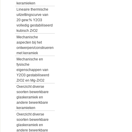
keramieken
Lineaire thermische
uitzettingscurve van
20 gew.% Y2O3
volledig gestabiliseerd
kubisch ZrO2
Mechanische
aspecten bij het
ontwerpen/construeren
met keramiek
Mechanische en
fysische
eigenschappen van
Y2O3 gestabiliseerd
ZrO2 en Mg-ZrO2
Overzicht diverse
soorten bewerkbare
glaskeramiek en
andere bewerkbare
keramieken
Overzicht diverse
soorten bewerkbare
glaskeramiek en
andere bewerkbare