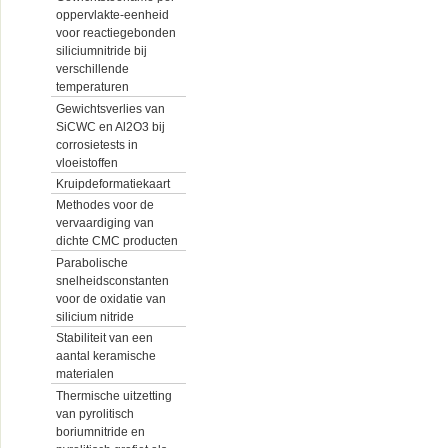
oppervlakte-eenheid
voor reactiegebonden
siliciumnitride bij
verschillende
temperaturen
Gewichtsverlies van
SiCWC en Al2O3 bij
corrosietests in
vloeistoffen
Kruipdeformatiekaart
Methodes voor de
vervaardiging van
dichte CMC producten
Parabolische
snelheidsconstanten
voor de oxidatie van
silicium nitride
Stabiliteit van een
aantal keramische
materialen
Thermische uitzetting
van pyrolitisch
boriumnitride en