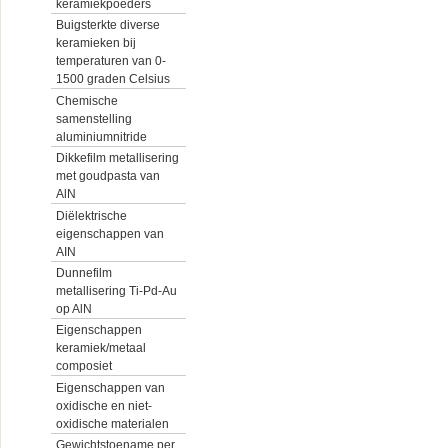
keramiekpoeders
Buigsterkte diverse
keramieken bij
temperaturen van 0-
1500 graden Celsius
Chemische
samenstelling
aluminiumnitride
Dikkefilm metallisering
met goudpasta van
AlN
Diëlektrische
eigenschappen van
AIN
Dunnefilm
metallisering Ti-Pd-Au
op AlN
Eigenschappen
keramiek/metaal
composiet
Eigenschappen van
oxidische en niet-
oxidische materialen
Gewichtstoename per