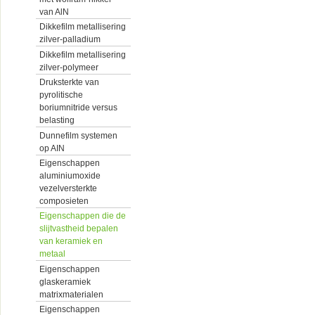
van AlN
Dikkefilm metallisering
zilver-palladium
Dikkefilm metallisering
zilver-polymeer
Druksterkte van
pyrolitische
boriumnitride versus
belasting
Dunnefilm systemen
op AIN
Eigenschappen
aluminiumoxide
vezelversterkte
composieten
Eigenschappen die de
slijtvastheid bepalen
van keramiek en
metaal
Eigenschappen
glaskeramiek
matrixmaterialen
Eigenschappen