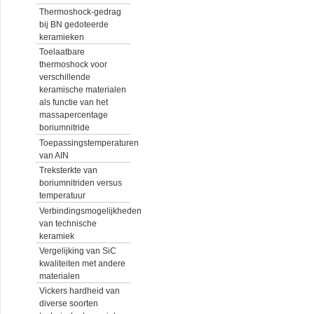
Thermoshock-gedrag
bij BN gedoteerde
keramieken
Toelaatbare
thermoshock voor
verschillende
keramische materialen
als functie van het
massapercentage
boriumnitride
Toepassingstemperaturen
van AIN
Treksterkte van
boriumnitriden versus
temperatuur
Verbindingsmogelijkheden
van technische
keramiek
Vergelijking van SiC
kwaliteiten met andere
materialen
Vickers hardheid van
diverse soorten