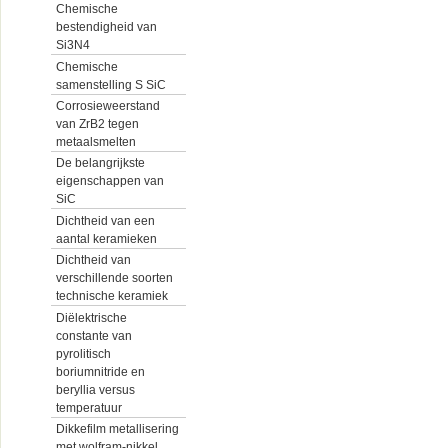
Chemische
bestendigheid van
Si3N4
Chemische
samenstelling S SiC
Corrosieweerstand
van ZrB2 tegen
metaalsmelten
De belangrijkste
eigenschappen van
SiC
Dichtheid van een
aantal keramieken
Dichtheid van
verschillende soorten
technische keramiek
Diëlektrische
constante van
pyrolitisch
boriumnitride en
beryllia versus
temperatuur
Dikkefilm metallisering
met wolfram-nikkel