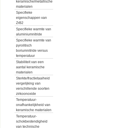
keramische/metallische
materialen
Specifieke
eigenschappen van
ZrB2
Specifieke warmte van
aluminiumnitride
Specifieke warmte van
pyrolitisch
boriumnitride versus
temperatuur
Stabiliteit van een
aantal keramische
materialen
Sterkte/fractietaaiheid
vergelijking van
verschillende soorten
zirkoonoxide
Temperatuur-
onafhankelijkheid van
keramische materialen
Temperatuur-
schokbestendigheid
van technische