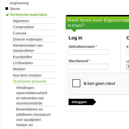
engineering
Stoom
Technische materialen
Meer lezen over Eigenschapp
Algemeen
metaal?
Composieten
Corrosie
Log in
O
Diverse materialen
Handelsmaten van
Gebruikersnaam
*
e
staalprofielen
Kunststoffen
Wachtwoord
*
U
Lichtmetalen
Metalen
Non-ferro metalen
Technische keramiek
Afmetingen,
oppervlakteruwheid
en toleranties van
aluminiumnitride
Bindmiddelen en
additieven (receptuur)
voor spuitgieten
metaal- en