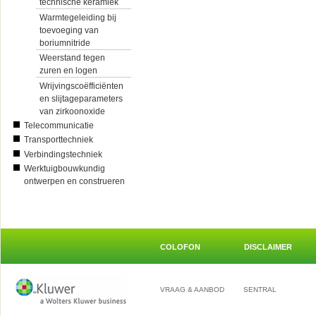
technische keramiek
Warmtegeleiding bij
toevoeging van
boriumnitride
Weerstand tegen
zuren en logen
Wrijvingscoëfficiënten
en slijtageparameters
van zirkoonoxide
Telecommunicatie
Transporttechniek
Verbindingstechniek
Werktuigbouwkundig
ontwerpen en construeren
COLOFON
DISCLAIMER
VRAAG & AANBOD
SENTRAL