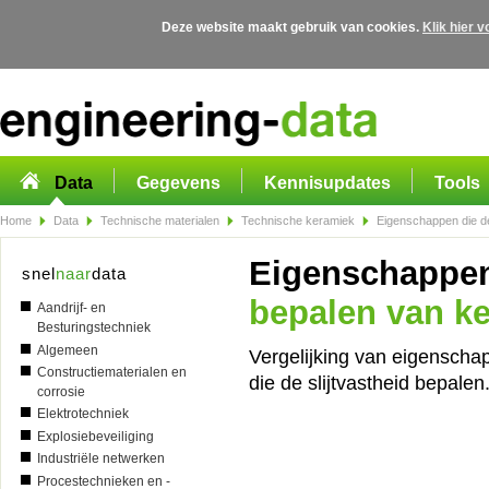
Deze website maakt gebruik van cookies.
Klik hier 
Overslaan en naar de algemene inhoud gaan
Data
Gegevens
Kennisupdates
Tools
Home
Data
Technische materialen
Technische keramiek
Eigenschappen die de
Eigenschappe
snel
naar
data
bepalen van k
Aandrijf- en
Besturingstechniek
Algemeen
Vergelijking van eigenscha
Constructiematerialen en
die de slijtvastheid bepalen
corrosie
Elektrotechniek
Explosiebeveiliging
Industriële netwerken
Procestechnieken en -