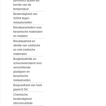
pyrolitisch grafiet als
functie van de
temperatuur
Bestendigheid van
Si3N4 tegen
metaalsmelten
Breukparameters voor
keramische materialen
en metalen
Breuktaaiheid en
sterkte van oxidische
en niet-oxidische
materialen
Buigtreksterkte en
scheurweerstand voor
verschillende
glastypen en
keramische
metaaloxides
Buigvastheid van heet
geperst SiC
Chemische
bestendigheid
siliciumcarbide