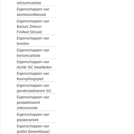
siliciumcarbide
Eigenschappen van
aluminiumtitanaat
Eigenschappen van
Barium Zirkoon
Fosfaat Silicaat
Eigenschappen van
boriden
Eigenschappen van
boriumcarbide
Eigenschappen van
dichte SiC kwaliteiten
Eigenschappen van
fluorophlogopiet
Eigenschappen van
gerekristalliseerd SiC
Eigenschappen van
gestabiliseerd
zirkoonoxide
Eigenschappen van
glaskeramiek
Eigenschappen van
grafiet (bewerkbaar)