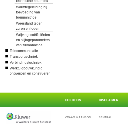
technische keramiek
Warmtegeleiding bij
toevoeging van
boriumnitride
Weerstand tegen
zuren en logen
Wrijvingscoëfficiënten
en slijtageparameters
van zirkoonoxide
Telecommunicatie
Transporttechniek
Verbindingstechniek
Werktuigbouwkundig
ontwerpen en construeren
COLOFON
DISCLAIMER
VRAAG & AANBOD
SENTRAL