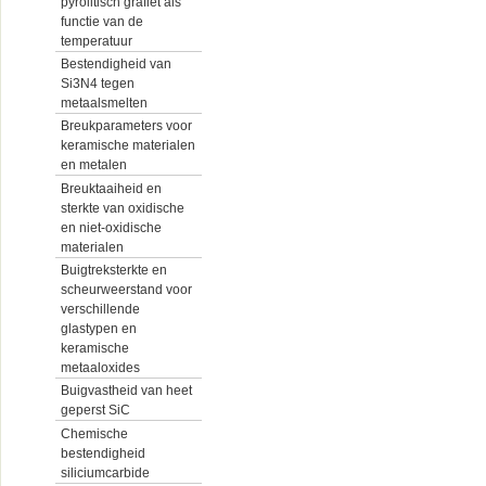
pyrolitisch grafiet als
functie van de
temperatuur
Bestendigheid van
Si3N4 tegen
metaalsmelten
Breukparameters voor
keramische materialen
en metalen
Breuktaaiheid en
sterkte van oxidische
en niet-oxidische
materialen
Buigtreksterkte en
scheurweerstand voor
verschillende
glastypen en
keramische
metaaloxides
Buigvastheid van heet
geperst SiC
Chemische
bestendigheid
siliciumcarbide