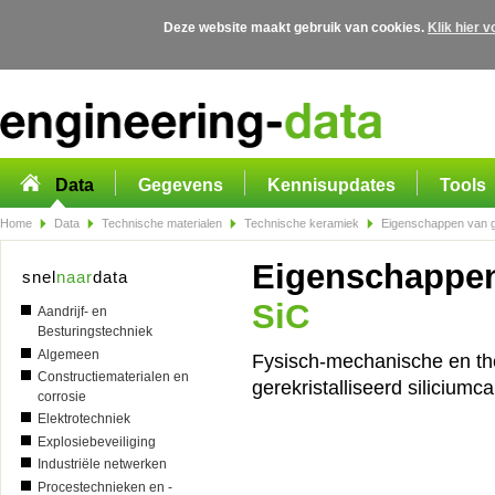
Deze website maakt gebruik van cookies.
Klik hier 
Overslaan en naar de algemene inhoud gaan
Data
Gegevens
Kennisupdates
Tools
Home
Data
Technische materialen
Technische keramiek
Eigenschappen van ge
Eigenschappe
snel
naar
data
SiC
Aandrijf- en
Besturingstechniek
Algemeen
Fysisch-mechanische en t
Constructiematerialen en
gerekristalliseerd siliciumca
corrosie
Elektrotechniek
Explosiebeveiliging
Industriële netwerken
Procestechnieken en -