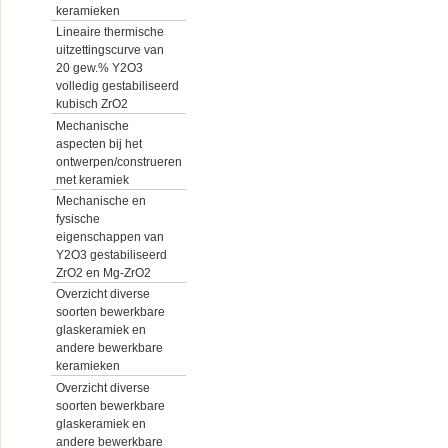
keramieken
Lineaire thermische
uitzettingscurve van
20 gew.% Y2O3
volledig gestabiliseerd
kubisch ZrO2
Mechanische
aspecten bij het
ontwerpen/construeren
met keramiek
Mechanische en
fysische
eigenschappen van
Y2O3 gestabiliseerd
ZrO2 en Mg-ZrO2
Overzicht diverse
soorten bewerkbare
glaskeramiek en
andere bewerkbare
keramieken
Overzicht diverse
soorten bewerkbare
glaskeramiek en
andere bewerkbare