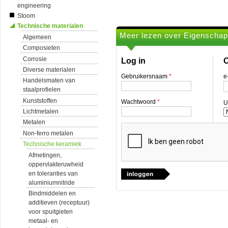
engineering
Stoom
Technische materialen
Meer lezen over Eigenschapp
Algemeen
Composieten
Corrosie
Log in
O
Diverse materialen
Gebruikersnaam
*
e
Handelsmaten van
staalprofielen
Kunststoffen
Wachtwoord
*
U
Lichtmetalen
Metalen
Non-ferro metalen
Technische keramiek
Afmetingen,
oppervlakteruwheid
en toleranties van
aluminiumnitride
Bindmiddelen en
additieven (receptuur)
voor spuitgieten
metaal- en