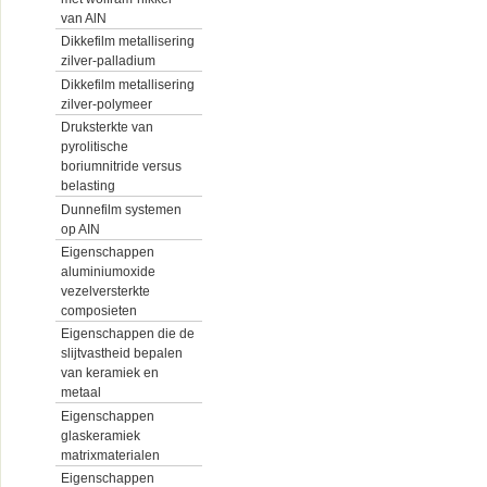
van AlN
Dikkefilm metallisering
zilver-palladium
Dikkefilm metallisering
zilver-polymeer
Druksterkte van
pyrolitische
boriumnitride versus
belasting
Dunnefilm systemen
op AIN
Eigenschappen
aluminiumoxide
vezelversterkte
composieten
Eigenschappen die de
slijtvastheid bepalen
van keramiek en
metaal
Eigenschappen
glaskeramiek
matrixmaterialen
Eigenschappen