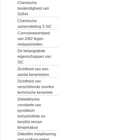
Chemische
bestendigheid van
Si3N4
Chemische
samenstelling S SiC
Corrosieweerstand
van ZrB2 tegen
metaalsmelten
De belangrijkste
eigenschappen van
SiC
Dichtheid van een
aantal keramieken
Dichtheid van
verschillende soorten
technische keramiek
Diëlektrische
constante van
pyrolitisch
boriumnitride en
beryllia versus
temperatuur
Dikkefilm metallisering
met wolfram-nikkel