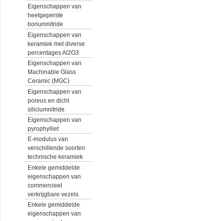
Eigenschappen van
heetgeperste
boriumnitride
Eigenschappen van
keramiek met diverse
percentages Al2O3
Eigenschappen van
Machinable Glass
Ceramic (MGC)
Eigenschappen van
poreus en dicht
siliciumnitride
Eigenschappen van
pyrophylliet
E-modulus van
verschillende soorten
technische keramiek
Enkele gemiddelde
eigenschappen van
commercieel
verkrijgbare vezels
Enkele gemiddelde
eigenschappen van