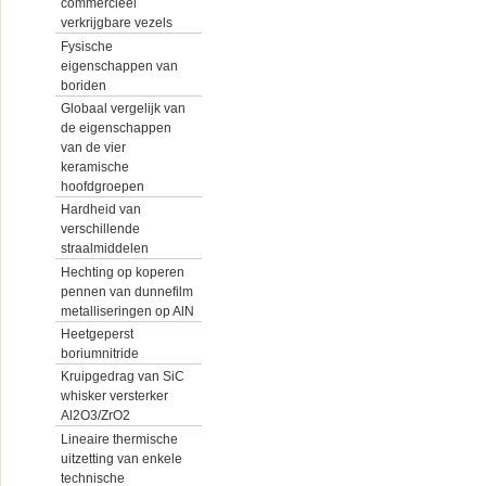
commercieel
verkrijgbare vezels
Fysische
eigenschappen van
boriden
Globaal vergelijk van
de eigenschappen
van de vier
keramische
hoofdgroepen
Hardheid van
verschillende
straalmiddelen
Hechting op koperen
pennen van dunnefilm
metalliseringen op AlN
Heetgeperst
boriumnitride
Kruipgedrag van SiC
whisker versterker
Al2O3/ZrO2
Lineaire thermische
uitzetting van enkele
technische