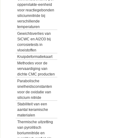
oppervlakte-eenheid
voor reactiegebonden
siliciumnitride bij
verschillende
temperaturen
Gewichtsverlies van
SiCWC en Al2O3 bij
corrosietests in
vloeistoffen
Kruipdeformatiekaart
Methodes voor de
vervaardiging van
dichte CMC producten
Parabolische
snelheidsconstanten
voor de oxidatie van
silicium nitride
Stabiliteit van een
aantal keramische
materialen
Thermische uitzetting
van pyrolitisch
boriumnitride en