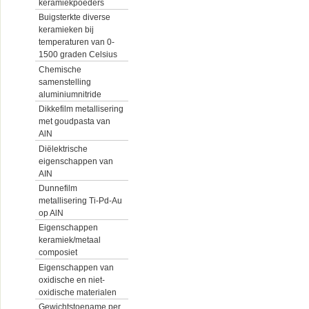
keramiekpoeders
Buigsterkte diverse
keramieken bij
temperaturen van 0-
1500 graden Celsius
Chemische
samenstelling
aluminiumnitride
Dikkefilm metallisering
met goudpasta van
AlN
Diëlektrische
eigenschappen van
AIN
Dunnefilm
metallisering Ti-Pd-Au
op AlN
Eigenschappen
keramiek/metaal
composiet
Eigenschappen van
oxidische en niet-
oxidische materialen
Gewichtstoename per