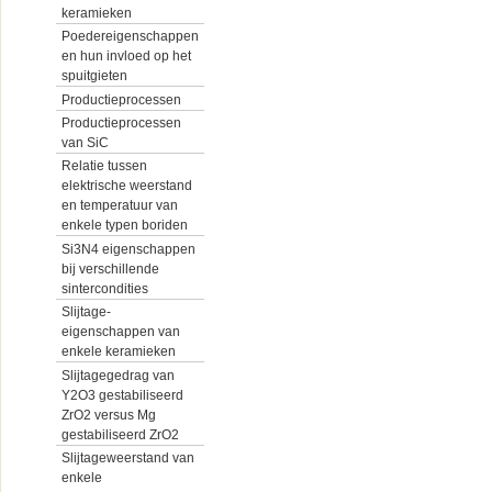
keramieken
Poedereigenschappen
en hun invloed op het
spuitgieten
Productieprocessen
Productieprocessen
van SiC
Relatie tussen
elektrische weerstand
en temperatuur van
enkele typen boriden
Si3N4 eigenschappen
bij verschillende
sintercondities
Slijtage-
eigenschappen van
enkele keramieken
Slijtagegedrag van
Y2O3 gestabiliseerd
ZrO2 versus Mg
gestabiliseerd ZrO2
Slijtageweerstand van
enkele