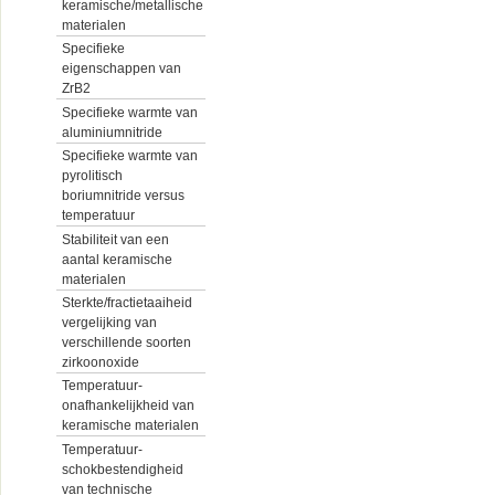
keramische/metallische
materialen
Specifieke
eigenschappen van
ZrB2
Specifieke warmte van
aluminiumnitride
Specifieke warmte van
pyrolitisch
boriumnitride versus
temperatuur
Stabiliteit van een
aantal keramische
materialen
Sterkte/fractietaaiheid
vergelijking van
verschillende soorten
zirkoonoxide
Temperatuur-
onafhankelijkheid van
keramische materialen
Temperatuur-
schokbestendigheid
van technische