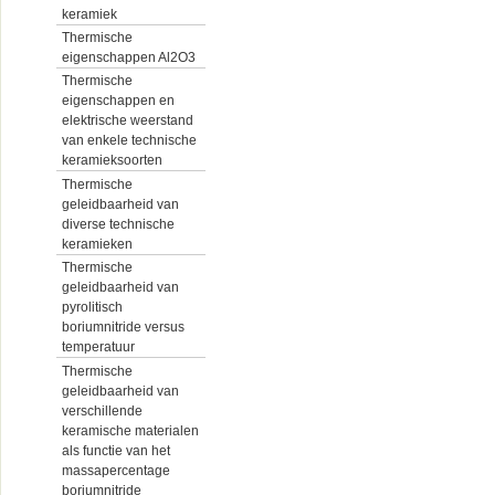
keramiek
Thermische
eigenschappen Al2O3
Thermische
eigenschappen en
elektrische weerstand
van enkele technische
keramieksoorten
Thermische
geleidbaarheid van
diverse technische
keramieken
Thermische
geleidbaarheid van
pyrolitisch
boriumnitride versus
temperatuur
Thermische
geleidbaarheid van
verschillende
keramische materialen
als functie van het
massapercentage
boriumnitride