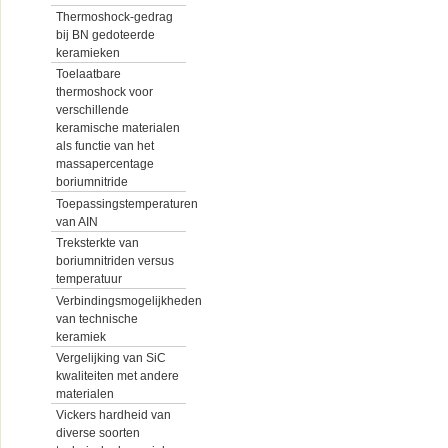
Thermoshock-gedrag
bij BN gedoteerde
keramieken
Toelaatbare
thermoshock voor
verschillende
keramische materialen
als functie van het
massapercentage
boriumnitride
Toepassingstemperaturen
van AIN
Treksterkte van
boriumnitriden versus
temperatuur
Verbindingsmogelijkheden
van technische
keramiek
Vergelijking van SiC
kwaliteiten met andere
materialen
Vickers hardheid van
diverse soorten