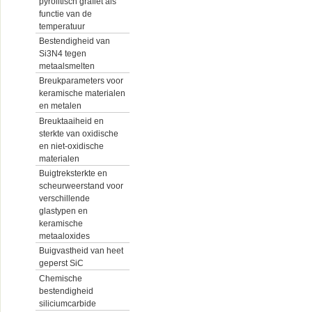
pyrolitisch grafiet als
functie van de
temperatuur
Bestendigheid van
Si3N4 tegen
metaalsmelten
Breukparameters voor
keramische materialen
en metalen
Breuktaaiheid en
sterkte van oxidische
en niet-oxidische
materialen
Buigtreksterkte en
scheurweerstand voor
verschillende
glastypen en
keramische
metaaloxides
Buigvastheid van heet
geperst SiC
Chemische
bestendigheid
siliciumcarbide