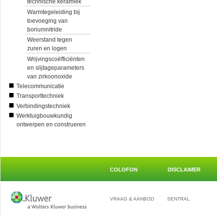
technische keramiek
Warmtegeleiding bij
toevoeging van
boriumnitride
Weerstand tegen
zuren en logen
Wrijvingscoëfficiënten
en slijtageparameters
van zirkoonoxide
Telecommunicatie
Transporttechniek
Verbindingstechniek
Werktuigbouwkundig
ontwerpen en construeren
COLOFON
DISCLAIMER
VRAAG & AANBOD
SENTRAL