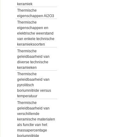
keramiek
Thermische
eigenschappen Al2O3
Thermische
eigenschappen en
elektrische weerstand
van enkele technische
keramieksoorten
Thermische
geleidbaarheid van
diverse technische
keramieken
Thermische
geleidbaarheid van
pyrolitisch
boriumnitride versus
temperatuur
Thermische
geleidbaarheid van
verschillende
keramische materialen
als functie van het
massapercentage
boriumnitride