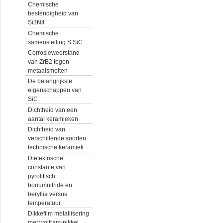
Chemische
bestendigheid van
Si3N4
Chemische
samenstelling S SiC
Corrosieweerstand
van ZrB2 tegen
metaalsmelten
De belangrijkste
eigenschappen van
SiC
Dichtheid van een
aantal keramieken
Dichtheid van
verschillende soorten
technische keramiek
Diëlektrische
constante van
pyrolitisch
boriumnitride en
beryllia versus
temperatuur
Dikkefilm metallisering
met wolfram-nikkel