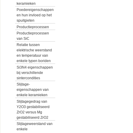
keramieken
Poedereigenschappen
en hun invloed op het
spuitgieten
Productieprocessen
Productieprocessen
van SiC
Relatie tussen
elektrische weerstand
en temperatuur van
enkele typen boriden
Si3N4 eigenschappen
bij verschillende
sintercondities
Slijtage-
eigenschappen van
enkele keramieken
Slijtagegedrag van
Y2O3 gestabiliseerd
ZrO2 versus Mg
gestabiliseerd ZrO2
Slijtageweerstand van
enkele