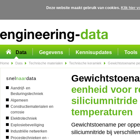
Deze website maakt gebruik van cookies.
Klik hier 
Overslaan en naar de algemene inhoud gaan
Data
Gegevens
Kennisupdates
Tools
Home
Data
Technische materialen
Technische keramiek
Gewichtstoename per o
Gewichtstoen
snel
naar
data
eenheid voor 
Aandrijf- en
Besturingstechniek
siliciumnitride
Algemeen
Constructiematerialen en
temperaturen
corrosie
Elektrotechniek
Gewichtstoename per opper
Explosiebeveiliging
siliciumnitride bij verschil
Industriële netwerken
Procestechnieken en -