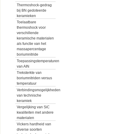
Thermoshock-gedrag
bij BN gedoteerde
keramieken
Toelaatbare
thermoshock voor
verschillende
keramische materialen
als functie van het
massapercentage
boriumnitride
Toepassingstemperaturen
van AIN
Treksterkte van
boriumnitriden versus
temperatuur
Verbindingsmogelijkheden
van technische
keramiek
Vergelijking van SiC
kwaliteiten met andere
materialen
Vickers hardheid van
diverse soorten