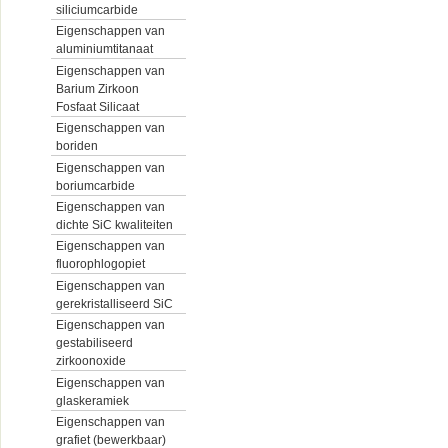
siliciumcarbide
Eigenschappen van
aluminiumtitanaat
Eigenschappen van
Barium Zirkoon
Fosfaat Silicaat
Eigenschappen van
boriden
Eigenschappen van
boriumcarbide
Eigenschappen van
dichte SiC kwaliteiten
Eigenschappen van
fluorophlogopiet
Eigenschappen van
gerekristalliseerd SiC
Eigenschappen van
gestabiliseerd
zirkoonoxide
Eigenschappen van
glaskeramiek
Eigenschappen van
grafiet (bewerkbaar)