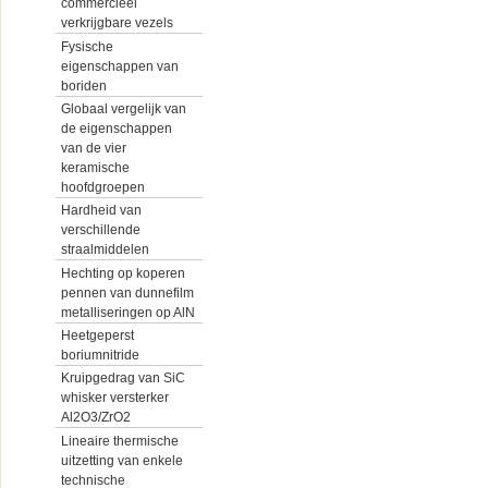
commercieel
verkrijgbare vezels
Fysische
eigenschappen van
boriden
Globaal vergelijk van
de eigenschappen
van de vier
keramische
hoofdgroepen
Hardheid van
verschillende
straalmiddelen
Hechting op koperen
pennen van dunnefilm
metalliseringen op AlN
Heetgeperst
boriumnitride
Kruipgedrag van SiC
whisker versterker
Al2O3/ZrO2
Lineaire thermische
uitzetting van enkele
technische