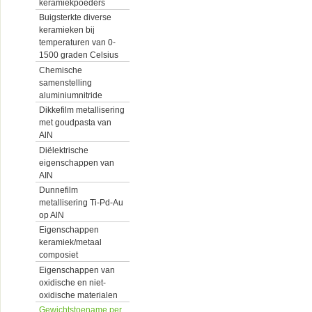
keramiekpoeders
Buigsterkte diverse
keramieken bij
temperaturen van 0-
1500 graden Celsius
Chemische
samenstelling
aluminiumnitride
Dikkefilm metallisering
met goudpasta van
AlN
Diëlektrische
eigenschappen van
AIN
Dunnefilm
metallisering Ti-Pd-Au
op AlN
Eigenschappen
keramiek/metaal
composiet
Eigenschappen van
oxidische en niet-
oxidische materialen
Gewichtstoename per