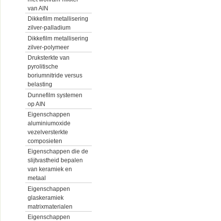
van AlN
Dikkefilm metallisering
zilver-palladium
Dikkefilm metallisering
zilver-polymeer
Druksterkte van
pyrolitische
boriumnitride versus
belasting
Dunnefilm systemen
op AIN
Eigenschappen
aluminiumoxide
vezelversterkte
composieten
Eigenschappen die de
slijtvastheid bepalen
van keramiek en
metaal
Eigenschappen
glaskeramiek
matrixmaterialen
Eigenschappen