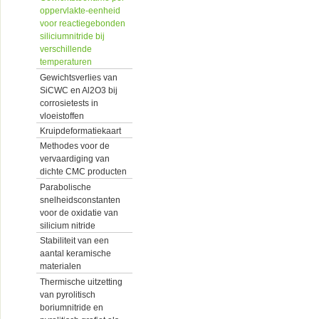
oppervlakte-eenheid
voor reactiegebonden
siliciumnitride bij
verschillende
temperaturen
Gewichtsverlies van
SiCWC en Al2O3 bij
corrosietests in
vloeistoffen
Kruipdeformatiekaart
Methodes voor de
vervaardiging van
dichte CMC producten
Parabolische
snelheidsconstanten
voor de oxidatie van
silicium nitride
Stabiliteit van een
aantal keramische
materialen
Thermische uitzetting
van pyrolitisch
boriumnitride en