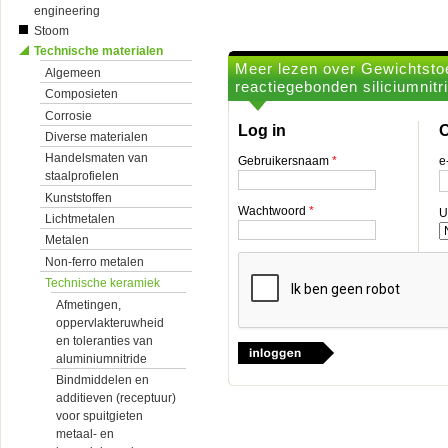
engineering
Stoom
Technische materialen
Meer lezen over Gewichtsto
Algemeen
reactiegebonden siliciumnitr
Composieten
Corrosie
Log in
O
Diverse materialen
Handelsmaten van
Gebruikersnaam
*
e
staalprofielen
Kunststoffen
Wachtwoord
*
U
Lichtmetalen
Metalen
Non-ferro metalen
Technische keramiek
Afmetingen,
oppervlakteruwheid
en toleranties van
aluminiumnitride
Bindmiddelen en
additieven (receptuur)
voor spuitgieten
metaal- en