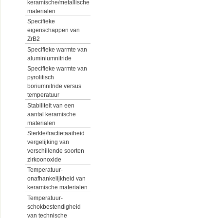
keramische/metallische
materialen
Specifieke
eigenschappen van
ZrB2
Specifieke warmte van
aluminiumnitride
Specifieke warmte van
pyrolitisch
boriumnitride versus
temperatuur
Stabiliteit van een
aantal keramische
materialen
Sterkte/fractietaaiheid
vergelijking van
verschillende soorten
zirkoonoxide
Temperatuur-
onafhankelijkheid van
keramische materialen
Temperatuur-
schokbestendigheid
van technische