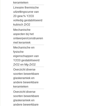
keramieken
Lineaire thermische
uitzettingscurve van
20 gew.% Y2O3
volledig gestabiliseerd
kubisch ZrO2
Mechanische
aspecten bij het
ontwerpen/construeren
met keramiek
Mechanische en
fysische
eigenschappen van
Y2O3 gestabiliseerd
ZrO2 en Mg-ZrO2
Overzicht diverse
soorten bewerkbare
glaskeramiek en
andere bewerkbare
keramieken
Overzicht diverse
soorten bewerkbare
glaskeramiek en
andere bewerkbare