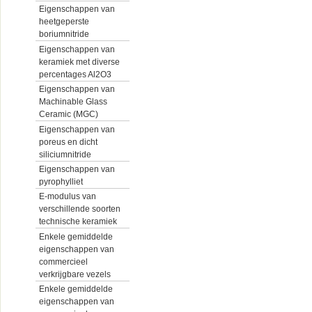
Eigenschappen van
heetgeperste
boriumnitride
Eigenschappen van
keramiek met diverse
percentages Al2O3
Eigenschappen van
Machinable Glass
Ceramic (MGC)
Eigenschappen van
poreus en dicht
siliciumnitride
Eigenschappen van
pyrophylliet
E-modulus van
verschillende soorten
technische keramiek
Enkele gemiddelde
eigenschappen van
commercieel
verkrijgbare vezels
Enkele gemiddelde
eigenschappen van