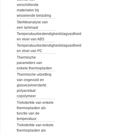
verschillende
materialen bij
wisselende belasting
Sterkteanalyse van
een laminaat
Temperatuurbestendigheidslagvastheid
en vloei van ABS
Temperatuurbestendigheidslagvastheid
en vloei van PC
Thermische
parameters van
enkele thermoplasten
Thermische uitzetting
van ongevuld en
glasvezelversterkt
polyacetaal
copolymeer
Treksterkte van enkele
thermoplasten als
functie van de
temperatuur
Treksterkte van enkele
thermoplasten als