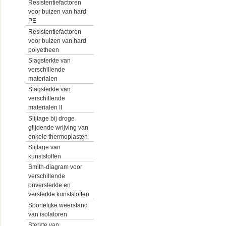
Resistentiefactoren
voor buizen van hard
PE
Resistentiefactoren
voor buizen van hard
polyetheen
Slagsterkte van
verschillende
materialen
Slagsterkte van
verschillende
materialen II
Slijtage bij droge
glijdende wrijving van
enkele thermoplasten
Slijtage van
kunststoffen
Smith-diagram voor
verschillende
onversterkte en
versterkte kunststoffen
Soortelijke weerstand
van isolatoren
Sterkte van