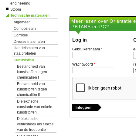
engineering
Stoom
Technische materialen
Meer lezen over Oriëntatie e
Algemeen
PBTABS en PC?
Composieten
Corrosie
Log in
O
Diverse materialen
Handelsmaten van
Gebruikersnaam
*
e
staalprofielen
Kunststoffen
Wachtwoord
*
U
Bestandheid van
kunststoffen tegen
chemicaliën I
Bestandheid van
kunststoffen tegen
chemicaliën II
Diëlektrische
constante van enkele
kunststoffen
Diëlektrische
verlieshoek als functie
van de frequentie