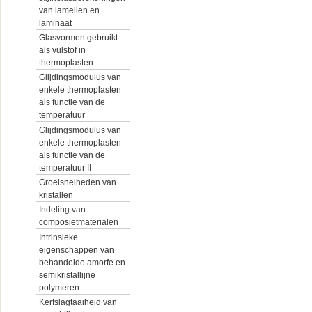
van lamellen en
laminaat
Glasvormen gebruikt
als vulstof in
thermoplasten
Glijdingsmodulus van
enkele thermoplasten
als functie van de
temperatuur
Glijdingsmodulus van
enkele thermoplasten
als functie van de
temperatuur II
Groeisnelheden van
kristallen
Indeling van
composietmaterialen
Intrinsieke
eigenschappen van
behandelde amorfe en
semikristallijne
polymeren
Kerfslagtaaiheid van