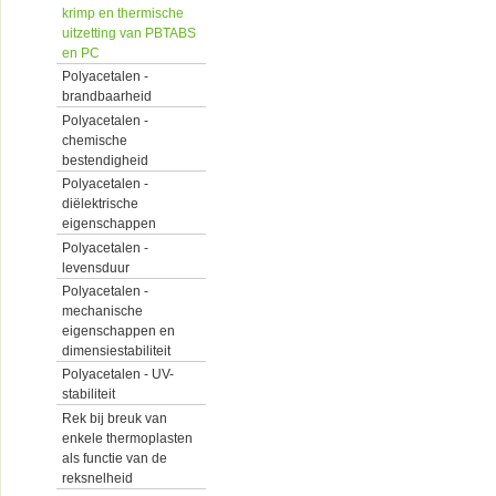
krimp en thermische
uitzetting van PBTABS
en PC
Polyacetalen -
brandbaarheid
Polyacetalen -
chemische
bestendigheid
Polyacetalen -
diëlektrische
eigenschappen
Polyacetalen -
levensduur
Polyacetalen -
mechanische
eigenschappen en
dimensiestabiliteit
Polyacetalen - UV-
stabiliteit
Rek bij breuk van
enkele thermoplasten
als functie van de
reksnelheid