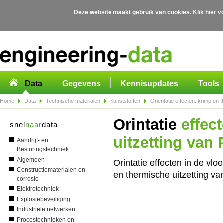
Deze website maakt gebruik van cookies.
Klik hier 
Overslaan en naar de algemene inhoud gaan
Data
Gegevens
Kennisupdates
Tools
Home
Data
Technische materialen
Kunststoffen
Oriëntatie effecten: krimp en
Orintatie
effect
snel
naar
data
uitzetting van
Aandrijf- en
Besturingstechniek
Algemeen
Orintatie effecten in de vloe
Constructiematerialen en
en thermische uitzetting v
corrosie
Elektrotechniek
Explosiebeveiliging
Industriële netwerken
Procestechnieken en -