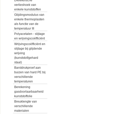
Diëlektrische
verlieshoek van
enkele kunststoffen
Glijdingsmodulus van
enkele thermoplasten
als functie van de
temperatuur III
Polyacetalen - slijtage
en wrijvingscoëfficiënt
Wrijvingscoëfficiënt en
slijtage bij glijdende
wrijving
(kunststof/gehard
staal)
Barstdrukproef aan
buizen van hard PE bij
verschillende
temperaturen
Berekening
gasdoorlaarbaarheid
kunststoffolie
Breuklengte van
verschillende
materialen