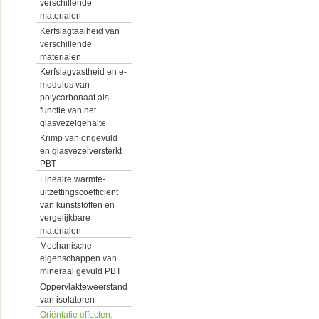
verschillende
materialen
Kerfslagtaaiheid van
verschillende
materialen
Kerfslagvastheid en e-
modulus van
polycarbonaat als
functie van het
glasvezelgehalte
Krimp van ongevuld
en glasvezelversterkt
PBT
Lineaire warmte-
uitzettingscoëfficiënt
van kunststoffen en
vergelijkbare
materialen
Mechanische
eigenschappen van
mineraal gevuld PBT
Oppervlakteweerstand
van isolatoren
Oriëntatie effecten: