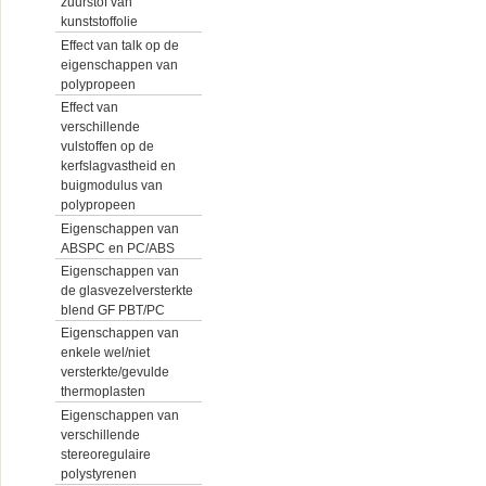
zuurstof van
kunststoffolie
Effect van talk op de
eigenschappen van
polypropeen
Effect van
verschillende
vulstoffen op de
kerfslagvastheid en
buigmodulus van
polypropeen
Eigenschappen van
ABSPC en PC/ABS
Eigenschappen van
de glasvezelversterkte
blend GF PBT/PC
Eigenschappen van
enkele wel/niet
versterkte/gevulde
thermoplasten
Eigenschappen van
verschillende
stereoregulaire
polystyrenen