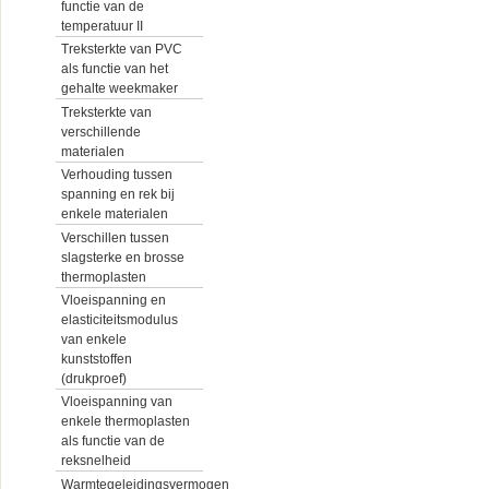
functie van de
temperatuur II
Treksterkte van PVC
als functie van het
gehalte weekmaker
Treksterkte van
verschillende
materialen
Verhouding tussen
spanning en rek bij
enkele materialen
Verschillen tussen
slagsterke en brosse
thermoplasten
Vloeispanning en
elasticiteitsmodulus
van enkele
kunststoffen
(drukproef)
Vloeispanning van
enkele thermoplasten
als functie van de
reksnelheid
Warmtegeleidingsvermogen