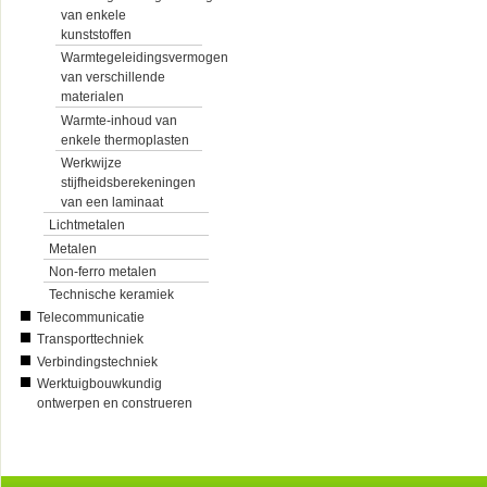
van enkele
kunststoffen
Warmtegeleidingsvermogen
van verschillende
materialen
Warmte-inhoud van
enkele thermoplasten
Werkwijze
stijfheidsberekeningen
van een laminaat
Lichtmetalen
Metalen
Non-ferro metalen
Technische keramiek
Telecommunicatie
Transporttechniek
Verbindingstechniek
Werktuigbouwkundig
ontwerpen en construeren