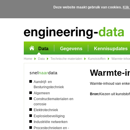
Deze website maakt gebruik van cookies.
Klik
Overslaan en naar de algemene inhoud gaan
Data
Gegevens
Kennisupdates
Home
Data
Technische materialen
Kunststoffen
Warmte-inhou
Warmte-i
snel
naar
data
Aandrijf- en
Warmte-inhoud van enkel
Besturingstechniek
Algemeen
Bron:
Kiezen uit kunststo
Constructiematerialen en
corrosie
Elektrotechniek
Explosiebeveiliging
Industriële netwerken
Procestechnieken en -