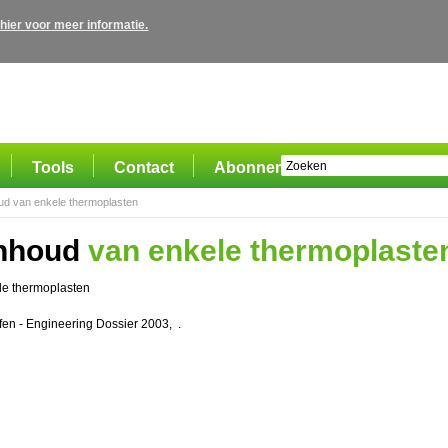
 hier voor meer informatie.
Tools
Contact
Abonnement
d van enkele thermoplasten
nhoud
van enkele thermoplaste
e thermoplasten
ffen - Engineering Dossier 2003, .