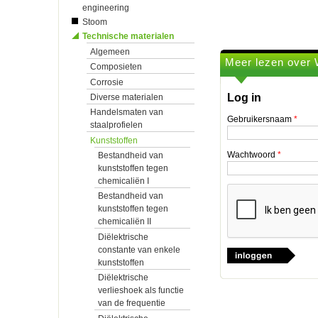
engineering
Stoom
Technische materialen
Algemeen
Meer lezen over 
Composieten
Corrosie
Log in
Diverse materialen
Handelsmaten van
Gebruikersnaam
*
staalprofielen
Kunststoffen
Wachtwoord
*
Bestandheid van
kunststoffen tegen
chemicaliën I
Bestandheid van
kunststoffen tegen
chemicaliën II
Diëlektrische
constante van enkele
kunststoffen
Diëlektrische
verlieshoek als functie
van de frequentie