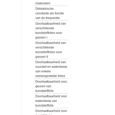
materialen
Diëlektrische
constante als functie
van de frequentie
Doorlaatbaarheid van
verschillende
kunststoffolies voor
gassen I
Doorlaatbaarheid van
verschillende
kunststoffolies voor
gassen II
Doorlaatbaarheid van
zuurstof en waterdamp
van enkele
samengestelde folies
Doorlaatbaarheid voor
geuren van
kunststoffolie
Doorlaatbaarheid voor
waterdamp van
kunststoffolie
Doorlaatbaarheid voor