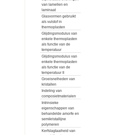
van lamellen en
laminaat
Glasvormen gebruikt
als vulstof in
thermoplasten
Glijdingsmodulus van
enkele thermoplasten
als functie van de
temperatuur
Glijdingsmodulus van
enkele thermoplasten
als functie van de
temperatuur II
Groeisnelheden van
kristallen
Indeling van
composietmaterialen
Intrinsieke
eigenschappen van
behandelde amorfe en
semikristallijne
polymeren
Kerfslagtaaiheid van