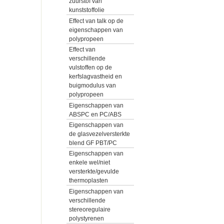
zuurstof van
kunststoffolie
Effect van talk op de
eigenschappen van
polypropeen
Effect van
verschillende
vulstoffen op de
kerfslagvastheid en
buigmodulus van
polypropeen
Eigenschappen van
ABSPC en PC/ABS
Eigenschappen van
de glasvezelversterkte
blend GF PBT/PC
Eigenschappen van
enkele wel/niet
versterkte/gevulde
thermoplasten
Eigenschappen van
verschillende
stereoregulaire
polystyrenen