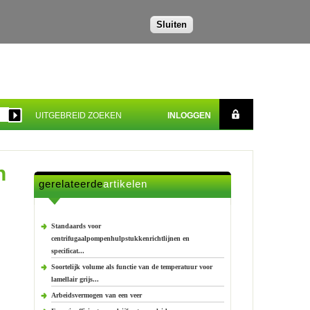
Sluiten
UITGEBREID ZOEKEN
INLOGGEN
n
gerelateerde
artikelen
Standaards voor
centrifugaalpompenhulpstukkenrichtlijnen en
specificat...
Soortelijk volume als functie van de temperatuur voor
lamellair grijs...
Arbeidsvermogen van een veer