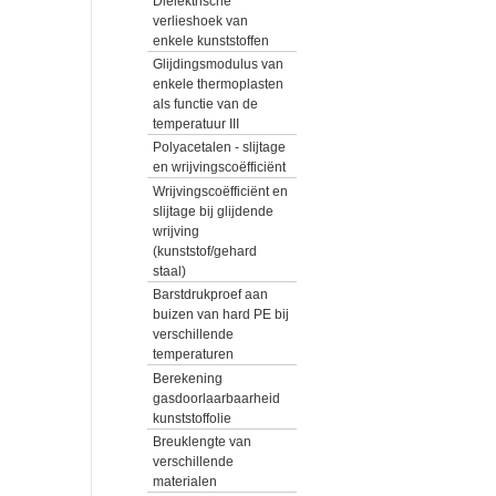
Diëlektrische
verlieshoek van
enkele kunststoffen
Glijdingsmodulus van
enkele thermoplasten
als functie van de
temperatuur III
Polyacetalen - slijtage
en wrijvingscoëfficiënt
Wrijvingscoëfficiënt en
slijtage bij glijdende
wrijving
(kunststof/gehard
staal)
Barstdrukproef aan
buizen van hard PE bij
verschillende
temperaturen
Berekening
gasdoorlaarbaarheid
kunststoffolie
Breuklengte van
verschillende
materialen