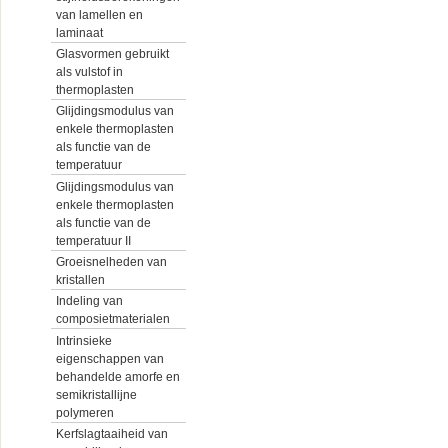
van lamellen en
laminaat
Glasvormen gebruikt
als vulstof in
thermoplasten
Glijdingsmodulus van
enkele thermoplasten
als functie van de
temperatuur
Glijdingsmodulus van
enkele thermoplasten
als functie van de
temperatuur II
Groeisnelheden van
kristallen
Indeling van
composietmaterialen
Intrinsieke
eigenschappen van
behandelde amorfe en
semikristallijne
polymeren
Kerfslagtaaiheid van