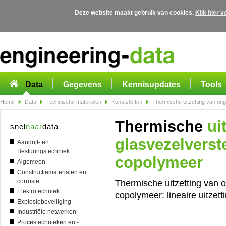
Deze website maakt gebruik van cookies.
Klik hier 
Overslaan en naar de algemene inhoud gaan
Data
Gegevens
Kennisupdates
Tools
Home
Data
Technische materialen
Kunststoffen
Thermische uitzetting van ong
Thermische
ui
snel
naar
data
glasvezelverst
Aandrijf- en
Besturingstechniek
copolymeer
Algemeen
Constructiematerialen en
corrosie
Thermische uitzetting van o
Elektrotechniek
copolymeer: lineaire uitzett
Explosiebeveiliging
Industriële netwerken
Procestechnieken en -