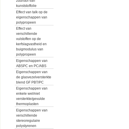
zuurstof van
kunststoffolie
Effect van talk op de
eigenschappen van
polypropeen
Effect van
verschillende
vulstoffen op de
kerfslagvastheid en
buigmodulus van
polypropeen
Eigenschappen van
ABSPC en PC/ABS
Eigenschappen van
de glasvezelversterkte
blend GF PBT/PC
Eigenschappen van
enkele wel/niet
versterkte/gevulde
thermoplasten
Eigenschappen van
verschillende
stereoregulaire
polystyrenen