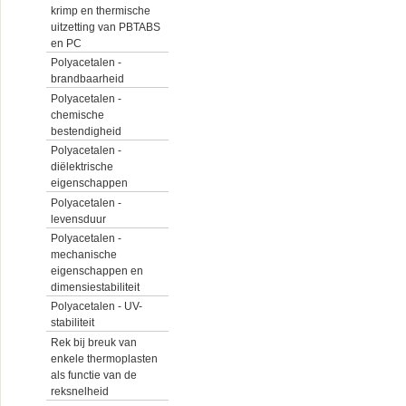
krimp en thermische
uitzetting van PBTABS
en PC
Polyacetalen -
brandbaarheid
Polyacetalen -
chemische
bestendigheid
Polyacetalen -
diëlektrische
eigenschappen
Polyacetalen -
levensduur
Polyacetalen -
mechanische
eigenschappen en
dimensiestabiliteit
Polyacetalen - UV-
stabiliteit
Rek bij breuk van
enkele thermoplasten
als functie van de
reksnelheid