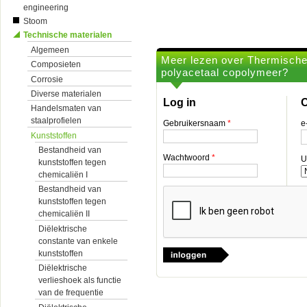
engineering
Stoom
Technische materialen
Algemeen
Meer lezen over Thermische 
Composieten
polyacetaal copolymeer?
Corrosie
Diverse materialen
Log in
O
Handelsmaten van
staalprofielen
Gebruikersnaam
*
e
Kunststoffen
Bestandheid van
Wachtwoord
*
U
kunststoffen tegen
chemicaliën I
Bestandheid van
kunststoffen tegen
chemicaliën II
Diëlektrische
constante van enkele
kunststoffen
Diëlektrische
verlieshoek als functie
van de frequentie