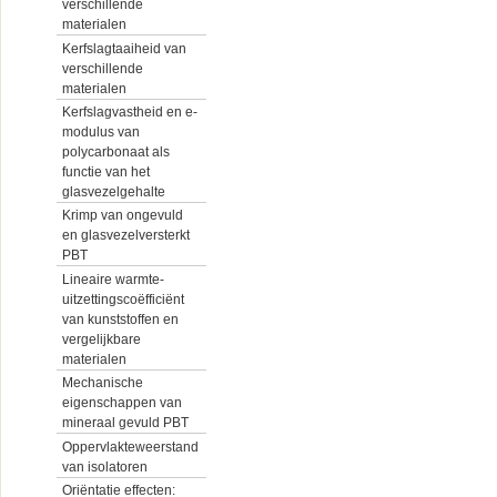
verschillende
materialen
Kerfslagtaaiheid van
verschillende
materialen
Kerfslagvastheid en e-
modulus van
polycarbonaat als
functie van het
glasvezelgehalte
Krimp van ongevuld
en glasvezelversterkt
PBT
Lineaire warmte-
uitzettingscoëfficiënt
van kunststoffen en
vergelijkbare
materialen
Mechanische
eigenschappen van
mineraal gevuld PBT
Oppervlakteweerstand
van isolatoren
Oriëntatie effecten: