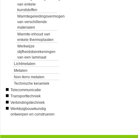
van enkele
kunststoffen
Warmtegeleidingsvermogen
van verschillende
materialen
Warmte-inhoud van
enkele thermoplasten
Werkwijze
stijfheidsberekeningen
van een laminaat
Lichtmetalen
Metalen
Non-ferro metalen
Technische keramiek
Telecommunicatie
Transporttechniek
Verbindingstechniek
Werktuigbouwkundig
ontwerpen en construeren