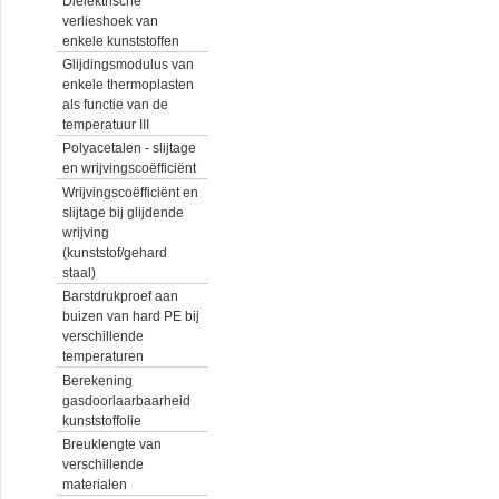
Diëlektrische
verlieshoek van
enkele kunststoffen
Glijdingsmodulus van
enkele thermoplasten
als functie van de
temperatuur III
Polyacetalen - slijtage
en wrijvingscoëfficiënt
Wrijvingscoëfficiënt en
slijtage bij glijdende
wrijving
(kunststof/gehard
staal)
Barstdrukproef aan
buizen van hard PE bij
verschillende
temperaturen
Berekening
gasdoorlaarbaarheid
kunststoffolie
Breuklengte van
verschillende
materialen