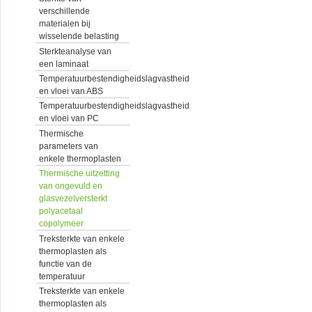
verschillende
materialen bij
wisselende belasting
Sterkteanalyse van
een laminaat
Temperatuurbestendigheidslagvastheid
en vloei van ABS
Temperatuurbestendigheidslagvastheid
en vloei van PC
Thermische
parameters van
enkele thermoplasten
Thermische uitzetting
van ongevuld en
glasvezelversterkt
polyacetaal
copolymeer
Treksterkte van enkele
thermoplasten als
functie van de
temperatuur
Treksterkte van enkele
thermoplasten als