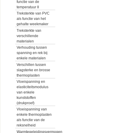
functie van de
temperatuur II
Treksterkte van PVC
als functie van het
gehalte weekmaker
Treksterkte van
verschillende
materialen
Verhouding tussen
spanning en rek bij
enkele materialen
Verschillen tussen
slagsterke en brosse
thermoplasten
Vloeispanning en
elasticiteitsmodulus
van enkele
kunststoffen
(drukproef)
Vloeispanning van
enkele thermoplasten
als functie van de
reksnelheid
Warmtegeleidingsvermogen