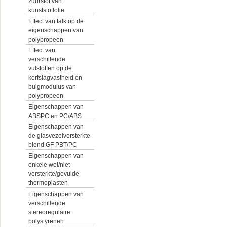
zuurstof van
kunststoffolie
Effect van talk op de
eigenschappen van
polypropeen
Effect van
verschillende
vulstoffen op de
kerfslagvastheid en
buigmodulus van
polypropeen
Eigenschappen van
ABSPC en PC/ABS
Eigenschappen van
de glasvezelversterkte
blend GF PBT/PC
Eigenschappen van
enkele wel/niet
versterkte/gevulde
thermoplasten
Eigenschappen van
verschillende
stereoregulaire
polystyrenen