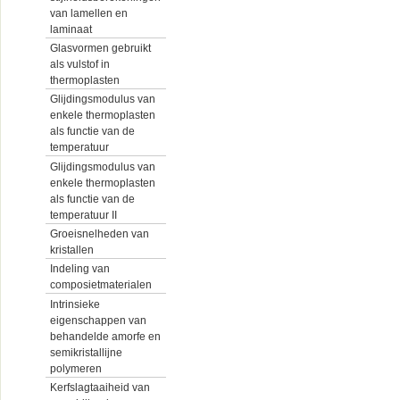
van lamellen en
laminaat
Glasvormen gebruikt
als vulstof in
thermoplasten
Glijdingsmodulus van
enkele thermoplasten
als functie van de
temperatuur
Glijdingsmodulus van
enkele thermoplasten
als functie van de
temperatuur II
Groeisnelheden van
kristallen
Indeling van
composietmaterialen
Intrinsieke
eigenschappen van
behandelde amorfe en
semikristallijne
polymeren
Kerfslagtaaiheid van