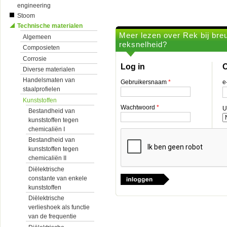
engineering
Stoom
Technische materialen
Meer lezen over Rek bij bre
Algemeen
reksnelheid?
Composieten
Corrosie
Log in
O
Diverse materialen
Handelsmaten van
Gebruikersnaam
*
e
staalprofielen
Kunststoffen
Wachtwoord
*
U
Bestandheid van
kunststoffen tegen
chemicaliën I
Bestandheid van
kunststoffen tegen
chemicaliën II
Diëlektrische
constante van enkele
kunststoffen
Diëlektrische
verlieshoek als functie
van de frequentie