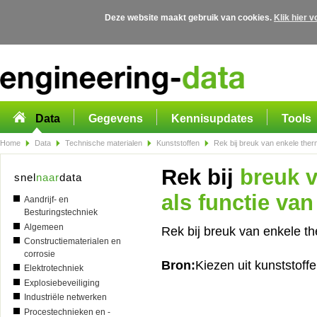
Deze website maakt gebruik van cookies.
Klik hier 
Overslaan en naar de algemene inhoud gaan
Data
Gegevens
Kennisupdates
Tools
Home
Data
Technische materialen
Kunststoffen
Rek bij breuk van enkele therm
Rek bij
breuk v
snel
naar
data
als functie va
Aandrijf- en
Besturingstechniek
Algemeen
Rek bij breuk van enkele th
Constructiematerialen en
corrosie
Bron:
Kiezen uit kunststoff
Elektrotechniek
Explosiebeveiliging
Industriële netwerken
Procestechnieken en -