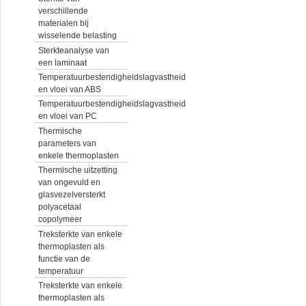
verschillende
materialen bij
wisselende belasting
Sterkteanalyse van
een laminaat
Temperatuurbestendigheidslagvastheid
en vloei van ABS
Temperatuurbestendigheidslagvastheid
en vloei van PC
Thermische
parameters van
enkele thermoplasten
Thermische uitzetting
van ongevuld en
glasvezelversterkt
polyacetaal
copolymeer
Treksterkte van enkele
thermoplasten als
functie van de
temperatuur
Treksterkte van enkele
thermoplasten als