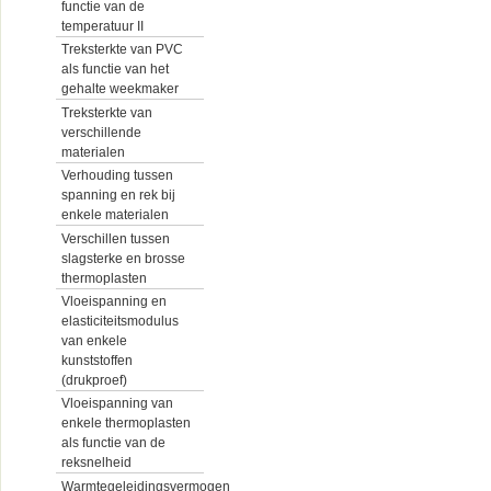
functie van de
temperatuur II
Treksterkte van PVC
als functie van het
gehalte weekmaker
Treksterkte van
verschillende
materialen
Verhouding tussen
spanning en rek bij
enkele materialen
Verschillen tussen
slagsterke en brosse
thermoplasten
Vloeispanning en
elasticiteitsmodulus
van enkele
kunststoffen
(drukproef)
Vloeispanning van
enkele thermoplasten
als functie van de
reksnelheid
Warmtegeleidingsvermogen