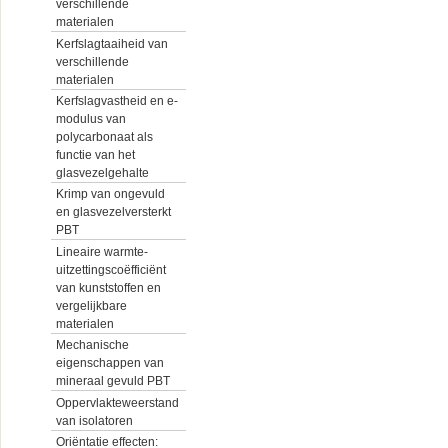
verschillende
materialen
Kerfslagtaaiheid van
verschillende
materialen
Kerfslagvastheid en e-
modulus van
polycarbonaat als
functie van het
glasvezelgehalte
Krimp van ongevuld
en glasvezelversterkt
PBT
Lineaire warmte-
uitzettingscoëfficiënt
van kunststoffen en
vergelijkbare
materialen
Mechanische
eigenschappen van
mineraal gevuld PBT
Oppervlakteweerstand
van isolatoren
Oriëntatie effecten: