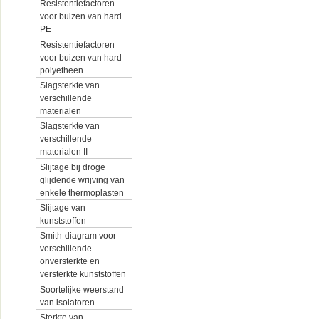
Resistentiefactoren
voor buizen van hard
PE
Resistentiefactoren
voor buizen van hard
polyetheen
Slagsterkte van
verschillende
materialen
Slagsterkte van
verschillende
materialen II
Slijtage bij droge
glijdende wrijving van
enkele thermoplasten
Slijtage van
kunststoffen
Smith-diagram voor
verschillende
onversterkte en
versterkte kunststoffen
Soortelijke weerstand
van isolatoren
Sterkte van