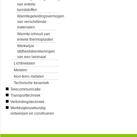
van enkele
kunststoffen
Warmtegeleidingsvermogen
van verschillende
materialen
Warmte-inhoud van
enkele thermoplasten
Werkwijze
stijfheidsberekeningen
van een laminaat
Lichtmetalen
Metalen
Non-ferro metalen
Technische keramiek
Telecommunicatie
Transporttechniek
Verbindingstechniek
Werktuigbouwkundig
ontwerpen en construeren