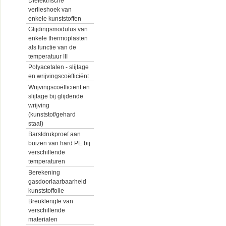
Diëlektrische
verlieshoek van
enkele kunststoffen
Glijdingsmodulus van
enkele thermoplasten
als functie van de
temperatuur III
Polyacetalen - slijtage
en wrijvingscoëfficiënt
Wrijvingscoëfficiënt en
slijtage bij glijdende
wrijving
(kunststof/gehard
staal)
Barstdrukproef aan
buizen van hard PE bij
verschillende
temperaturen
Berekening
gasdoorlaarbaarheid
kunststoffolie
Breuklengte van
verschillende
materialen