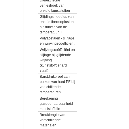
Diëlektrische
verlieshoek van
enkele kunststoffen
Glijdingsmodulus van
enkele thermoplasten
als functie van de
temperatuur III
Polyacetalen - slijtage
en wrijvingscoëfficiënt
Wrijvingscoëfficiënt en
slijtage bij glijdende
wrijving
(kunststof/gehard
staal)
Barstdrukproef aan
buizen van hard PE bij
verschillende
temperaturen
Berekening
gasdoorlaarbaarheid
kunststoffolie
Breuklengte van
verschillende
materialen