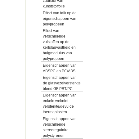
zuurstof van
kunststoffolie
Effect van talk op de
eigenschappen van
polypropeen
Effect van
verschillende
vulstoffen op de
kerfslagvastheid en
buigmodulus van
polypropeen
Eigenschappen van
ABSPC en PC/ABS
Eigenschappen van
de glasvezelversterkte
blend GF PBT/PC
Eigenschappen van
enkele wel/niet
versterkte/gevulde
thermoplasten
Eigenschappen van
verschillende
stereoregulaire
polystyrenen