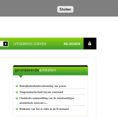
Sluiten
UITGEBREID ZOEKEN
INLOGGEN
gerelateerde
artikelen
Bedrijfszekerheidsverbetering: een proces
Temperatuurinvloed bij een weerstand
Chemische samenstelling van de standaardtypes
austenitisch roestvast s...
Betekenis van het 2e cijfer in de H-toestand