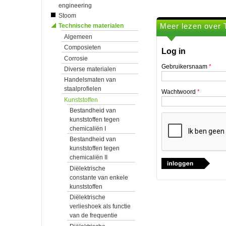
engineering
Stoom
Meer lezen over 
Technische materialen
Algemeen
Composieten
Log in
Corrosie
Gebruikersnaam
*
Diverse materialen
Handelsmaten van
staalprofielen
Wachtwoord
*
Kunststoffen
Bestandheid van
kunststoffen tegen
chemicaliën I
Bestandheid van
kunststoffen tegen
chemicaliën II
Diëlektrische
constante van enkele
kunststoffen
Diëlektrische
verlieshoek als functie
van de frequentie