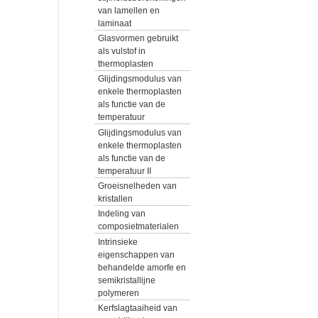
van lamellen en
laminaat
Glasvormen gebruikt
als vulstof in
thermoplasten
Glijdingsmodulus van
enkele thermoplasten
als functie van de
temperatuur
Glijdingsmodulus van
enkele thermoplasten
als functie van de
temperatuur II
Groeisnelheden van
kristallen
Indeling van
composietmaterialen
Intrinsieke
eigenschappen van
behandelde amorfe en
semikristallijne
polymeren
Kerfslagtaaiheid van