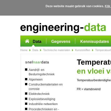
Deze website maakt gebruik van cookies.
Klik
Overslaan en naar de algemene inhoud gaan
Data
Gegevens
Kennisupdates
Home
Data
Technische materialen
Kunststoffen
Temperatuurb
Temperat
snel
naar
data
en vloei 
Aandrijf- en
Besturingstechniek
Algemeen
Temperatuurbestendigheid
Constructiematerialen en
corrosie
FR = vlamdovend
Elektrotechniek
Explosiebeveiliging
Industriële netwerken
Procestechnieken en -