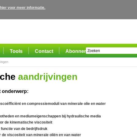
 hier voor meer informatie.
Tools
Contact
Abonnement
vingen
sche
aandrijvingen
t onderwerp:
gscoëfficiënt en compressiemoduli van minerale olie en water
ootheden en mediumeigenschappen bij hydraulische media
or de kinematische viscositeit
functie van de bedrijfsdruk
de viscositeit van minerale oliën en van water