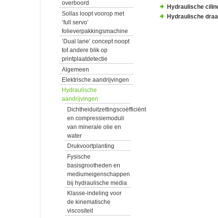
overboord
Hydraulische cilin
Sollas loopt voorop met
Hydraulische draai
‘full servo’
folieverpakkingsmachine
‘Dual lane’ concept noopt
tot andere blik op
printplaatdetectie
Algemeen
Elektrische aandrijvingen
Hydraulische
aandrijvingen
Dichtheiduitzettingscoëfficiënt
en compressiemoduli
van minerale olie en
water
Drukvoortplanting
Fysische
basisgrootheden en
mediumeigenschappen
bij hydraulische media
Klasse-indeling voor
de kinematische
viscositeit