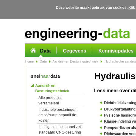
Deze website maakt gebruik van cookies.
Klik
Overslaan en naar de algemene inhoud gaan
Data
Gegevens
Kennisupdates
Home
Data
Aandrijf- en Besturingstechniek
Hydraulische aandrij
Hydrauli
snel
naar
data
Aandrijf- en
Lees meer over di
Besturingstechniek
Alle producten
Dichtheiduitzettin
verzamelen!
Drukvoortplanting
Industriële besturingen:
de software bepaalt de
Fysische basisgr
kosten
Klasse-indeling vo
Intelligent touch panel zet
Pompverliezen als 
standaard CNC-besturing
Richtwaarden voor 