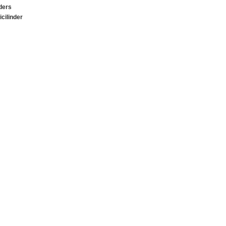
ders
cilinder