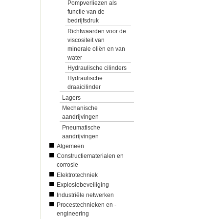
Pompverliezen als
functie van de
bedrijfsdruk
Richtwaarden voor de
viscositeit van
minerale oliën en van
water
Hydraulische cilinders
Hydraulische
draaicilinder
Lagers
Mechanische
aandrijvingen
Pneumatische
aandrijvingen
Algemeen
Constructiematerialen en
corrosie
Elektrotechniek
Explosiebeveiliging
Industriële netwerken
Procestechnieken en -
engineering