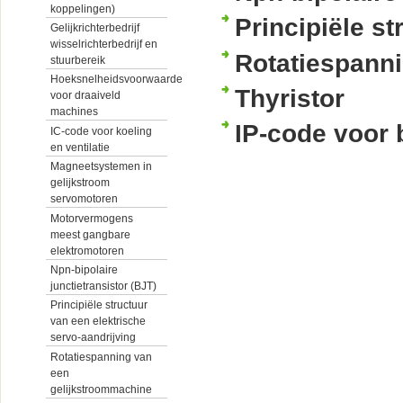
koppelingen)
Principiële s
Gelijkrichterbedrijf
wisselrichterbedrijf en
Rotatiespann
stuurbereik
Hoeksnelheidsvoorwaarde
Thyristor
voor draaiveld
machines
IP-code voor
IC-code voor koeling
en ventilatie
Magneetsystemen in
gelijkstroom
servomotoren
Motorvermogens
meest gangbare
elektromotoren
Npn-bipolaire
junctietransistor (BJT)
Principiële structuur
van een elektrische
servo-aandrijving
Rotatiespanning van
een
gelijkstroommachine