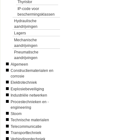
Thyristor
IP-code voor
beschermingsklassen
Hydraulische
aandrijvingen
Lagers
Mechanische
aandrijvingen
Pneumatische
aandrijvingen
Algemeen
Constructiematerialen en
corrosie
Elektrotechniek
Explosiebeveiliging
Industriële netwerken
Procestechnieken en -
engineering
Stoom
Technische materialen
Telecommunicatie
Transporttechniek
Verbindingstechniek