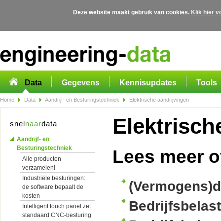
Deze website maakt gebruik van cookies.
Klik hier 
Overslaan en naar de algemene inhoud gaan
Data
Gegevens
Kennisupdates
Tools
Home
Data
Aandrijf- en Besturingstechniek
Elektrische aandrijvingen
Elektrisch
snel
naar
data
Aandrijf- en
Besturingstechniek
Lees meer o
Alle producten
verzamelen!
Industriële besturingen:
(Vermogens)d
de software bepaalt de
kosten
Bedrijfsbelas
Intelligent touch panel zet
standaard CNC-besturing