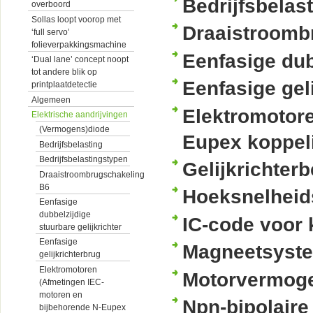
Bedrijfsbelas
overboord
Sollas loopt voorop met
Draaistroomb
‘full servo’
folieverpakkingsmachine
Eenfasige dub
‘Dual lane’ concept noopt
tot andere blik op
Eenfasige gel
printplaatdetectie
Algemeen
Elektromotore
Elektrische aandrijvingen
(Vermogens)diode
Eupex koppel
Bedrijfsbelasting
Bedrijfsbelastingstypen
Gelijkrichterb
Draaistroombrugschakeling
B6
Hoeksnelheid
Eenfasige
dubbelzijdige
IC-code voor k
stuurbare gelijkrichter
Eenfasige
Magneetsyste
gelijkrichterbrug
Elektromotoren
Motorvermoge
(Afmetingen IEC-
motoren en
Npn-bipolaire 
bijbehorende N-Eupex