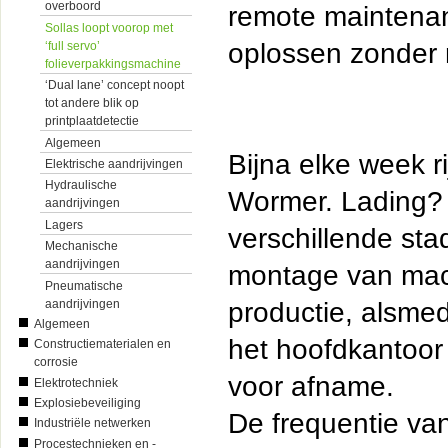
overboord
remote maintenanc
Sollas loopt voorop met
oplossen zonder 
‘full servo’
folieverpakkingsmachine
‘Dual lane’ concept noopt
tot andere blik op
printplaatdetectie
Algemeen
Bijna elke week r
Elektrische aandrijvingen
Hydraulische
Wormer. Lading? 
aandrijvingen
Lagers
verschillende st
Mechanische
aandrijvingen
montage van mach
Pneumatische
aandrijvingen
productie, alsme
Algemeen
het hoofdkantoor
Constructiematerialen en
corrosie
voor afname.
Elektrotechniek
Explosiebeveiliging
De frequentie va
Industriële netwerken
Procestechnieken en -