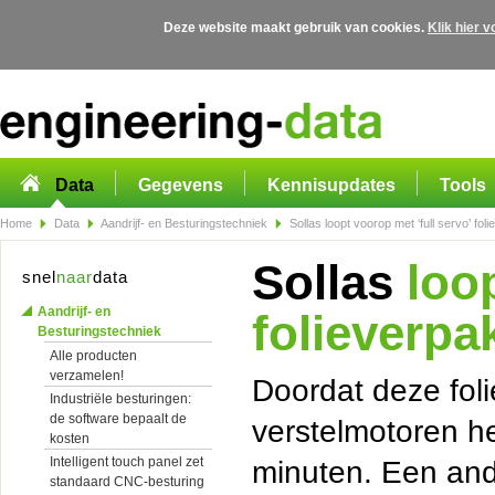
Deze website maakt gebruik van cookies.
Klik hier 
Overslaan en naar de algemene inhoud gaan
Data
Gegevens
Kennisupdates
Tools
Home
Data
Aandrijf- en Besturingstechniek
Sollas loopt voorop met ‘full servo’ fo
Sollas
loop
snel
naar
data
Aandrijf- en
folieverp
Besturingstechniek
Alle producten
verzamelen!
Doordat deze fol
Industriële besturingen:
de software bepaalt de
verstelmotoren h
kosten
Intelligent touch panel zet
minuten. Een an
standaard CNC-besturing