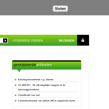
Sluiten
UITGEBREID ZOEKEN
INLOGGEN
gerelateerde
artikelen
Keuringsdocumenten c.q. attesten
VLAREM I - De vijf mogelijke stappen in de
aanvraagprocedures
Classificatie van roet
Corrosieweerstand van nikkel 200 in organische zuren