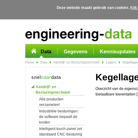
Deze website maakt gebruik van cookies.
Klik
Overslaan en naar de algemene inhoud gaan
Data
Gegevens
Kennisupdates
Home
Data
Aandrijf- en Besturingstechniek
Lagers
Kegellage
Kegellag
snel
naar
data
Aandrijf- en
Overzicht van de eigensc
Besturingstechniek
toelaatbare toerentallen 
Alle producten
verzamelen!
Industriële besturingen:
de software bepaalt de
kosten
Intelligent touch panel zet
standaard CNC-besturing