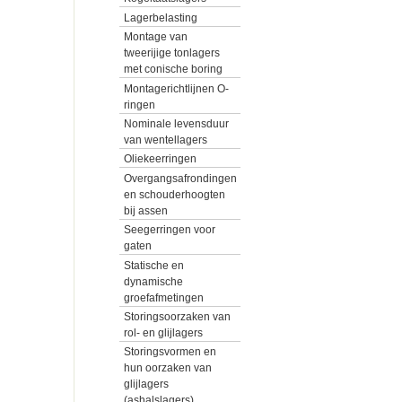
Lagerbelasting
Montage van
tweerijige tonlagers
met conische boring
Montagerichtlijnen O-
ringen
Nominale levensduur
van wentellagers
Oliekeerringen
Overgangsafrondingen
en schouderhoogten
bij assen
Seegerringen voor
gaten
Statische en
dynamische
groefafmetingen
Storingsoorzaken van
rol- en glijlagers
Storingsvormen en
hun oorzaken van
glijlagers
(ashalslagers)