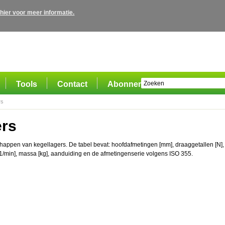
 hier voor meer informatie.
Tools
Contact
Abonnement
rs
ers
happen van kegellagers. De tabel bevat: hoofdafmetingen [mm], draaggetallen [N],
[1/min], massa [kg], aanduiding en de afmetingenserie volgens ISO 355.