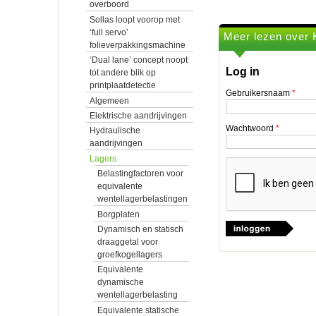
overboord
Sollas loopt voorop met
‘full servo’
Meer lezen over 
folieverpakkingsmachine
‘Dual lane’ concept noopt
Log in
tot andere blik op
printplaatdetectie
Gebruikersnaam
*
Algemeen
Elektrische aandrijvingen
Wachtwoord
*
Hydraulische
aandrijvingen
Lagers
Belastingfactoren voor
equivalente
wentellagerbelastingen
Borgplaten
Dynamisch en statisch
draaggetal voor
groefkogellagers
Equivalente
dynamische
wentellagerbelasting
Equivalente statische