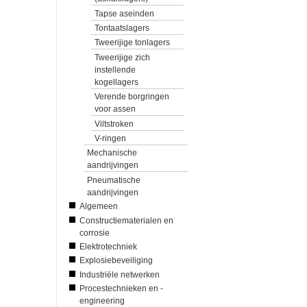
Tapse aseinden
Tontaatslagers
Tweerijige tonlagers
Tweerijige zich
instellende
kogellagers
Verende borgringen
voor assen
Viltstroken
V-ringen
Mechanische
aandrijvingen
Pneumatische
aandrijvingen
Algemeen
Constructiematerialen en
corrosie
Elektrotechniek
Explosiebeveiliging
Industriële netwerken
Procestechnieken en -
engineering