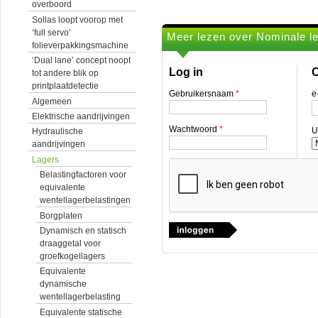
overboord
Sollas loopt voorop met
‘full servo’
Meer lezen over Nominale l
folieverpakkingsmachine
‘Dual lane’ concept noopt
Log in
O
tot andere blik op
printplaatdetectie
Gebruikersnaam
*
e
Algemeen
Elektrische aandrijvingen
Wachtwoord
*
U
Hydraulische
aandrijvingen
Lagers
Belastingfactoren voor
equivalente
wentellagerbelastingen
Borgplaten
Dynamisch en statisch
draaggetal voor
groefkogellagers
Equivalente
dynamische
wentellagerbelasting
Equivalente statische