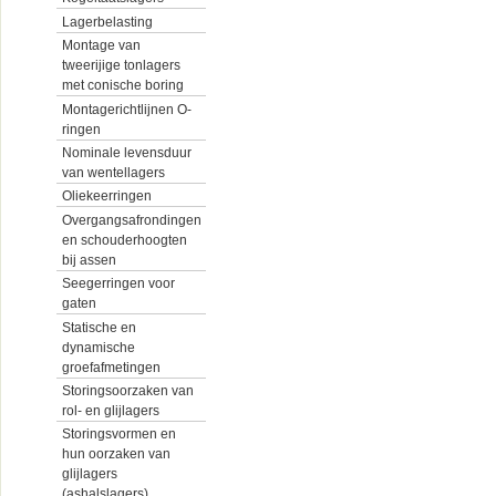
Lagerbelasting
Montage van
tweerijige tonlagers
met conische boring
Montagerichtlijnen O-
ringen
Nominale levensduur
van wentellagers
Oliekeerringen
Overgangsafrondingen
en schouderhoogten
bij assen
Seegerringen voor
gaten
Statische en
dynamische
groefafmetingen
Storingsoorzaken van
rol- en glijlagers
Storingsvormen en
hun oorzaken van
glijlagers
(ashalslagers)