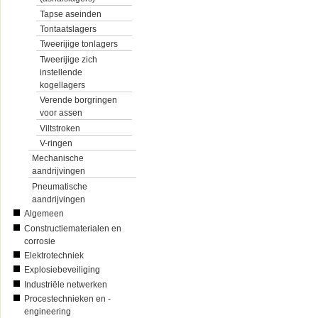
Tapse aseinden
Tontaatslagers
Tweerijige tonlagers
Tweerijige zich
instellende
kogellagers
Verende borgringen
voor assen
Viltstroken
V-ringen
Mechanische
aandrijvingen
Pneumatische
aandrijvingen
Algemeen
Constructiematerialen en
corrosie
Elektrotechniek
Explosiebeveiliging
Industriële netwerken
Procestechnieken en -
engineering