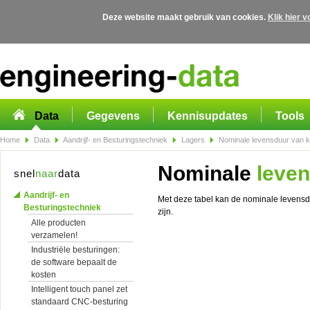
Deze website maakt gebruik van cookies.
Klik hier 
Overslaan en naar de algemene inhoud gaan
Data
Gegevens
Kennisupdates
Tools
Home
Data
Aandrijf- en Besturingstechniek
Lagers
Nominale levensduur van k
Nominale
leven
snel
naar
data
Aandrijf- en
Met deze tabel kan de nominale levensd
Besturingstechniek
zijn.
Alle producten
verzamelen!
Industriële besturingen:
de software bepaalt de
kosten
Intelligent touch panel zet
standaard CNC-besturing