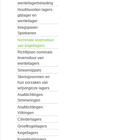
wentellagerbelasting
Hoofdsoorten lagers:
glijlager en
wentellager
Inlegspieën-
Spiebanen
Nominale levensduur
van kogellagers
Richtlijnen nominale
levensduur van
wentellagers
Smeernippels
Storingsvormen en
hun oorzaken van
wrijvingloze lagers
Asafdichtingen:
Simmeringen
Asafdichtingen:
Viltringen
Cilinderlagers
Groefkogellagers
Kegellagers
Kogeltaatslagers