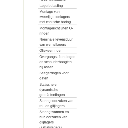
Lagerbelasting
Montage van
tweerijige tonlagers
met conische boring
Montagerichtlijnen O-
ringen
Nominale levensduur
van wentellagers
Oliekeerringen
Overgangsafrondingen
en schouderhoogten
bij assen
Seegerringen voor
gaten
Statische en
dynamische
groefafmetingen
Storingsoorzaken van
rol- en glijlagers
Storingsvormen en
hun oorzaken van
glijlagers
(ashalslagers)