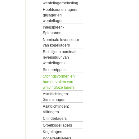
wentellagerbelasting
Hoofdsoorten lagers:
glijlager en
wentellager
Inlegspieën-
Spiebanen
Nominale levensduur
van kogellagers
Richtlijnen nominale
levensduur van
wentellagers
Smeernippels
Storingsvormen en
hun oorzaken van
wrijvingloze lagers
Asafdichtingen:
Simmeringen
Asafdichtingen:
Viltringen
Cilinderlagers
Groefkogellagers
Kegellagers
Kogeltaatslagers