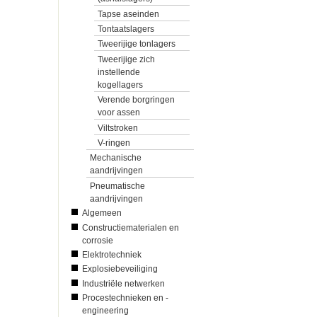
Tapse aseinden
Tontaatslagers
Tweerijige tonlagers
Tweerijige zich
instellende
kogellagers
Verende borgringen
voor assen
Viltstroken
V-ringen
Mechanische
aandrijvingen
Pneumatische
aandrijvingen
Algemeen
Constructiematerialen en
corrosie
Elektrotechniek
Explosiebeveiliging
Industriële netwerken
Procestechnieken en -
engineering