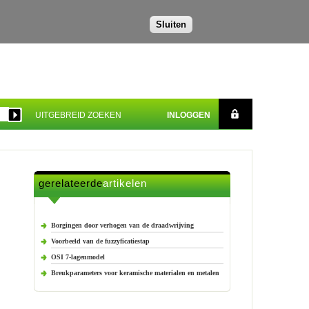
Sluiten
UITGEBREID ZOEKEN
INLOGGEN
gerelateerde
artikelen
Borgingen door verhogen van de draadwrijving
Voorbeeld van de fuzzyficatiestap
OSI 7-lagenmodel
Breukparameters voor keramische materialen en metalen