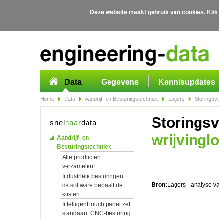
Deze website maakt gebruik van cookies.
Klik
Overslaan en naar de algemene inhoud gaan
Data
Gegevens
Kennisupdates
Home
Data
Aandrijf- en Besturingstechniek
Lagers
Storingsvo
Storings
snel
naar
data
wrijvingl
Aandrijf- en
Besturingstechniek
Alle producten
verzamelen!
Industriële besturingen:
Bron:
Lagers - analyse v
de software bepaalt de
kosten
Intelligent touch panel zet
standaard CNC-besturing