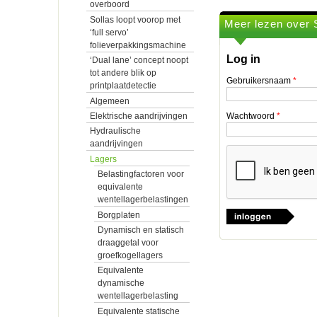
overboord
Sollas loopt voorop met
Meer lezen over 
‘full servo’
folieverpakkingsmachine
Log in
‘Dual lane’ concept noopt
tot andere blik op
Gebruikersnaam
*
printplaatdetectie
Algemeen
Elektrische aandrijvingen
Wachtwoord
*
Hydraulische
aandrijvingen
Lagers
Belastingfactoren voor
equivalente
wentellagerbelastingen
Borgplaten
Dynamisch en statisch
draaggetal voor
groefkogellagers
Equivalente
dynamische
wentellagerbelasting
Equivalente statische