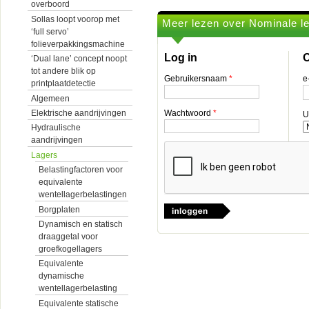
overboord
Sollas loopt voorop met
Meer lezen over Nominale l
‘full servo’
folieverpakkingsmachine
Log in
O
‘Dual lane’ concept noopt
tot andere blik op
Gebruikersnaam
*
e
printplaatdetectie
Algemeen
Elektrische aandrijvingen
Wachtwoord
*
U
Hydraulische
aandrijvingen
Lagers
Belastingfactoren voor
equivalente
wentellagerbelastingen
Borgplaten
Dynamisch en statisch
draaggetal voor
groefkogellagers
Equivalente
dynamische
wentellagerbelasting
Equivalente statische