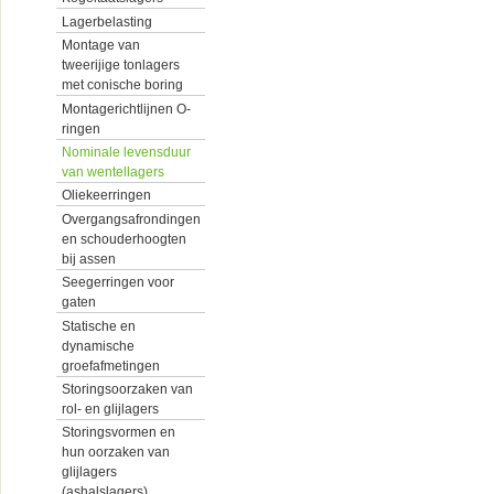
Lagerbelasting
Montage van
tweerijige tonlagers
met conische boring
Montagerichtlijnen O-
ringen
Nominale levensduur
van wentellagers
Oliekeerringen
Overgangsafrondingen
en schouderhoogten
bij assen
Seegerringen voor
gaten
Statische en
dynamische
groefafmetingen
Storingsoorzaken van
rol- en glijlagers
Storingsvormen en
hun oorzaken van
glijlagers
(ashalslagers)