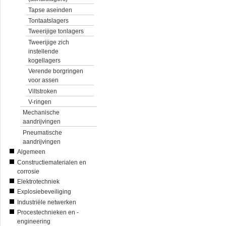
Tapse aseinden
Tontaatslagers
Tweerijige tonlagers
Tweerijige zich
instellende
kogellagers
Verende borgringen
voor assen
Viltstroken
V-ringen
Mechanische
aandrijvingen
Pneumatische
aandrijvingen
Algemeen
Constructiematerialen en
corrosie
Elektrotechniek
Explosiebeveiliging
Industriële netwerken
Procestechnieken en -
engineering