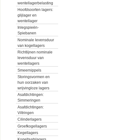
wentellagerbelasting
Hoofdsoorten lagers:
glijlager en
wentellager
Inlegspieën-
Spiebanen
Nominale levensduur
van kogellagers
Richtlijnen nominale
levensduur van
wentellagers
Smeernippels
Storingsvormen en
hun oorzaken van
wrijvingloze lagers
Asafdichtingen:
Simmeringen
Asafdichtingen:
Viltringen
Cilinderlagers
Groefkogellagers
Kegellagers
Kogeltaatslagers