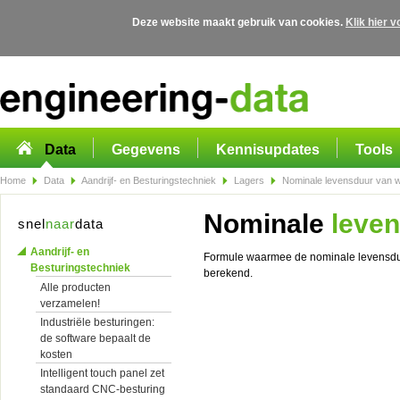
Deze website maakt gebruik van cookies.
Klik hier 
Overslaan en naar de algemene inhoud gaan
Data
Gegevens
Kennisupdates
Tools
Home
Data
Aandrijf- en Besturingstechniek
Lagers
Nominale levensduur van w
Nominale
leven
snel
naar
data
Aandrijf- en
Formule waarmee de nominale levensdu
Besturingstechniek
berekend.
Alle producten
verzamelen!
Industriële besturingen:
de software bepaalt de
kosten
Intelligent touch panel zet
standaard CNC-besturing