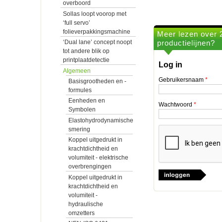
overboord
Sollas loopt voorop met
‘full servo’
folieverpakkingsmachine
Meer lezen over 2
productielijnen?
‘Dual lane’ concept noopt
tot andere blik op
printplaatdetectie
Log in
Algemeen
Gebruikersnaam
*
Basisgrootheden en -
formules
Eenheden en
Wachtwoord
*
Symbolen
Elastohydrodynamische
smering
Koppel uitgedrukt in
krachtdichtheid en
volumiteit - elektrische
overbrengingen
Koppel uitgedrukt in
krachtdichtheid en
volumiteit -
hydraulische
omzetters