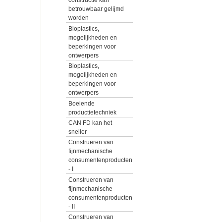
constructie kan
betrouwbaar gelijmd
worden
Bioplastics,
mogelijkheden en
beperkingen voor
ontwerpers
Bioplastics,
mogelijkheden en
beperkingen voor
ontwerpers
Boeiende
productietechniek
CAN FD kan het
sneller
Construeren van
fijnmechanische
consumentenproducten
- I
Construeren van
fijnmechanische
consumentenproducten
- II
Construeren van