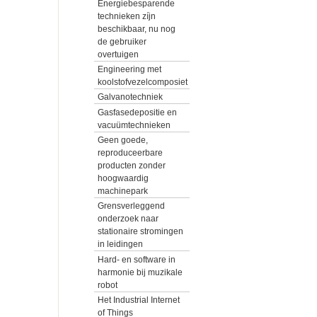
Energiebesparende
technieken zíjn
beschikbaar, nu nog
de gebruiker
overtuigen
Engineering met
koolstofvezelcomposiet
Galvanotechniek
Gasfasedepositie en
vacuümtechnieken
Geen goede,
reproduceerbare
producten zonder
hoogwaardig
machinepark
Grensverleggend
onderzoek naar
stationaire stromingen
in leidingen
Hard- en software in
harmonie bij muzikale
robot
Het Industrial Internet
of Things