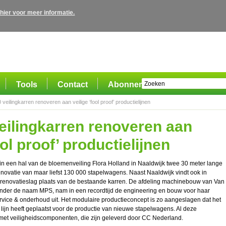
 hier voor meer informatie.
Tools
Contact
Abonnement
veilingkarren renoveren aan veilige ‘fool proof’ productielijnen
eilingkarren renoveren aan
ool proof’ productielijnen
 in een hal van de bloemenveiling Flora Holland in Naaldwijk twee 30 meter lange
enovatie van maar liefst 130 000 stapelwagens. Naast Naaldwijk vindt ook in
 renovatieslag plaats van de bestaande karren. De afdeling machinebouw van Van
onder de naam MPS, nam in een recordtijd de engineering en bouw voor haar
ervice & onderhoud uit. Het modulaire productieconcept is zo aangeslagen dat het
 lijn heeft geplaatst voor de productie van nieuwe stapelwagens. Al deze
l met veiligheidscomponenten, die zijn geleverd door CC Nederland.