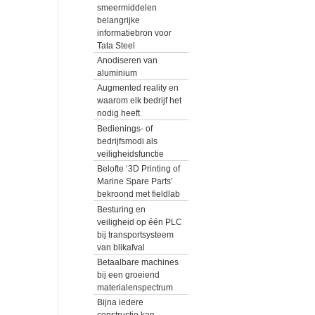
smeermiddelen
belangrijke
informatiebron voor
Tata Steel
Anodiseren van
aluminium
Augmented reality en
waarom elk bedrijf het
nodig heeft
Bedienings- of
bedrijfsmodi als
veiligheidsfunctie
Belofte ‘3D Printing of
Marine Spare Parts’
bekroond met fieldlab
Besturing en
veiligheid op één PLC
bij transportsysteem
van blikafval
Betaalbare machines
bij een groeiend
materialenspectrum
Bijna iedere