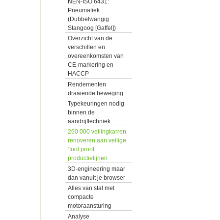
NEN-ISO 6431:
Pneumatiek
(Dubbelwangig
Stangoog [Gaffel])
Overzicht van de
verschillen en
overeenkomsten van
CE-markering en
HACCP
Rendementen
draaiende beweging
Typekeuringen nodig
binnen de
aandrijftechniek
260 000 veilingkarren
renoveren aan veilige
‘fool proof’
productielijnen
3D-engineering maar
dan vanuit je browser
Alles van stal met
compacte
motoraansturing
Analyse