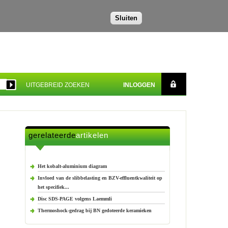
Sluiten
UITGEBREID ZOEKEN
INLOGGEN
gerelateerde
artikelen
Het kobalt-aluminium diagram
Invloed van de slibbelasting en BZV-effluentkwaliteit op
het specifiek...
Disc SDS-PAGE volgens Laemmli
Thermoshock-gedrag bij BN gedoteerde keramieken