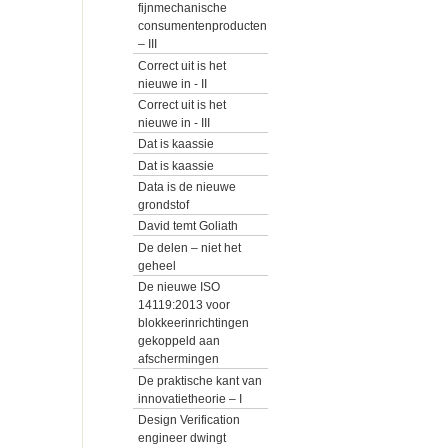
fijnmechanische
consumentenproducten
– III
Correct uit is het
nieuwe in - II
Correct uit is het
nieuwe in - III
Dat is kaassie
Dat is kaassie
Data is de nieuwe
grondstof
David temt Goliath
De delen – niet het
geheel
De nieuwe ISO
14119:2013 voor
blokkeerinrichtingen
gekoppeld aan
afschermingen
De praktische kant van
innovatietheorie – I
Design Verification
engineer dwingt