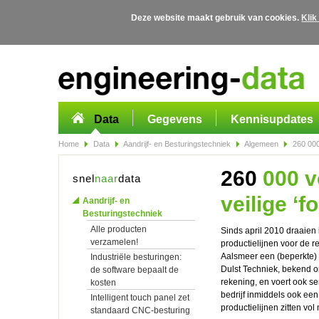
Deze website maakt gebruik van cookies.
Klik
Overslaan en naar de algemene inhoud gaan
Data
Gegevens
Kennisupdates
Home
Data
Aandrijf- en Besturingstechniek
Algemeen
260 000 
260
000 v
snel
naar
data
veilige ‘f
Aandrijf- en
Besturingstechniek
Alle producten
Sinds april 2010 draaien
verzamelen!
productielijnen voor de r
Aalsmeer een (beperkte)
Industriële besturingen:
Dulst Techniek, bekend 
de software bepaalt de
rekening, en voert ook s
kosten
bedrijf inmiddels ook een
Intelligent touch panel zet
productielijnen zitten vo
standaard CNC-besturing