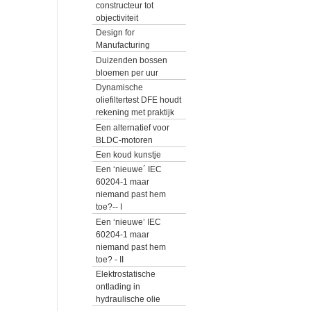
constructeur tot
objectiviteit
Design for
Manufacturing
Duizenden bossen
bloemen per uur
Dynamische
oliefiltertest DFE houdt
rekening met praktijk
Een alternatief voor
BLDC-motoren
Een koud kunstje
Een ‘nieuwe´ IEC
60204-1 maar
niemand past hem
toe?-- I
Een ‘nieuwe’ IEC
60204-1 maar
niemand past hem
toe? - II
Elektrostatische
ontlading in
hydraulische olie