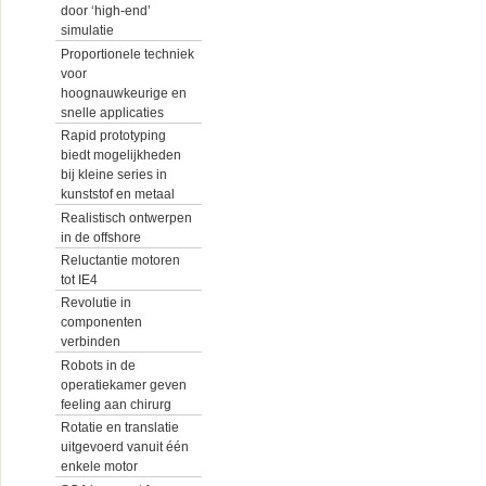
door ‘high-end’
simulatie
Proportionele techniek
voor
hoognauwkeurige en
snelle applicaties
Rapid prototyping
biedt mogelijkheden
bij kleine series in
kunststof en metaal
Realistisch ontwerpen
in de offshore
Reluctantie motoren
tot IE4
Revolutie in
componenten
verbinden
Robots in de
operatiekamer geven
feeling aan chirurg
Rotatie en translatie
uitgevoerd vanuit één
enkele motor