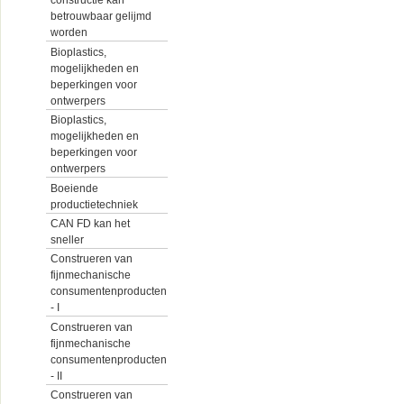
constructie kan
betrouwbaar gelijmd
worden
Bioplastics,
mogelijkheden en
beperkingen voor
ontwerpers
Bioplastics,
mogelijkheden en
beperkingen voor
ontwerpers
Boeiende
productietechniek
CAN FD kan het
sneller
Construeren van
fijnmechanische
consumentenproducten
- I
Construeren van
fijnmechanische
consumentenproducten
- II
Construeren van