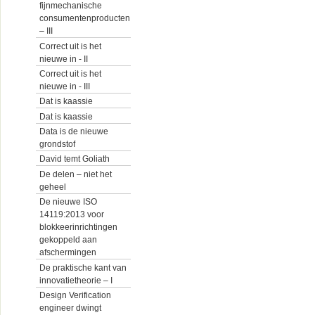
fijnmechanische
consumentenproducten
– III
Correct uit is het
nieuwe in - II
Correct uit is het
nieuwe in - III
Dat is kaassie
Dat is kaassie
Data is de nieuwe
grondstof
David temt Goliath
De delen – niet het
geheel
De nieuwe ISO
14119:2013 voor
blokkeerinrichtingen
gekoppeld aan
afschermingen
De praktische kant van
innovatietheorie – I
Design Verification
engineer dwingt