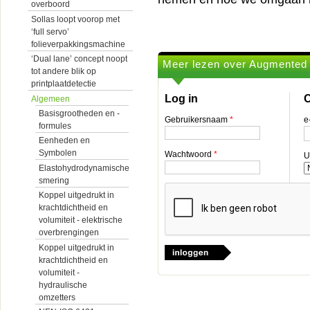
overboord
Sollas loopt voorop met
‘full servo’
folieverpakkingsmachine
‘Dual lane’ concept noopt
Meer lezen over Augmented r
tot andere blik op
printplaatdetectie
Log in
O
Algemeen
Basisgrootheden en -
Gebruikersnaam
*
e
formules
Eenheden en
Symbolen
Wachtwoord
*
U
Elastohydrodynamische
smering
Koppel uitgedrukt in
krachtdichtheid en
volumiteit - elektrische
overbrengingen
Koppel uitgedrukt in
krachtdichtheid en
volumiteit -
hydraulische
omzetters