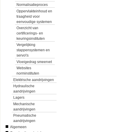
Normalisatieproces
Oppervlakteinhoud en
traagheid voor
eenvoudige systemen
Overzicht van
certificerings- en
keuringsinstituten
Vergelijking
stappensystemen en
servo\'s
Vloeigedrag smeervet
Websites
norminstituten
Elektrische aandrijvingen
Hydraulische
aandrijvingen
Lagers
Mechanische
aandrijvingen
Pneumatische
aandrijvingen
Algemeen