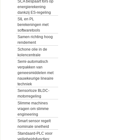
SCA bespaart fors op
energierekening
dankzij ES-regeling
SIL en PL
berekeningen met
softwaretools
Samen richting hoog
rendement
Schone olie in de
kolencentrale
Semi-automatisch
verpakken van
geneesmiddelen met
nauwkeurige lineaire
techniek
Sensorloze BLDC-
motorregeling
Slimme machines
vragen om slimme
engineering
Smart sensor regelt
nominale snelheid
Standaard-PLC voor
veiligheidsfuncties: