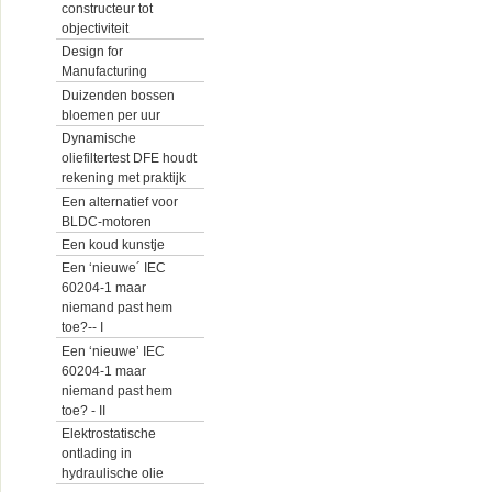
constructeur tot
objectiviteit
Design for
Manufacturing
Duizenden bossen
bloemen per uur
Dynamische
oliefiltertest DFE houdt
rekening met praktijk
Een alternatief voor
BLDC-motoren
Een koud kunstje
Een ‘nieuwe´ IEC
60204-1 maar
niemand past hem
toe?-- I
Een ‘nieuwe’ IEC
60204-1 maar
niemand past hem
toe? - II
Elektrostatische
ontlading in
hydraulische olie