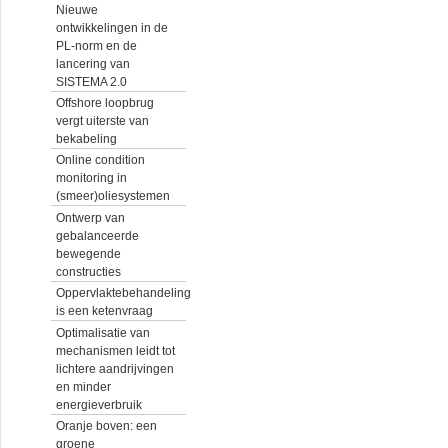
Nieuwe
ontwikkelingen in de
PL-norm en de
lancering van
SISTEMA 2.0
Offshore loopbrug
vergt uiterste van
bekabeling
Online condition
monitoring in
(smeer)oliesystemen
Ontwerp van
gebalanceerde
bewegende
constructies
Oppervlaktebehandeling
is een ketenvraag
Optimalisatie van
mechanismen leidt tot
lichtere aandrijvingen
en minder
energieverbruik
Oranje boven: een
groene