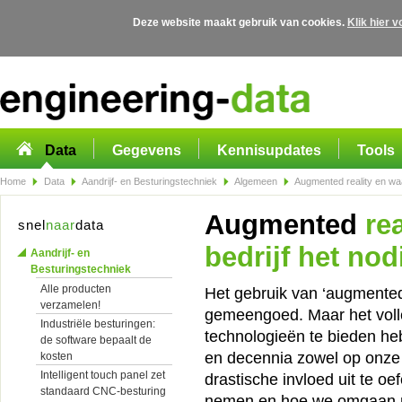
Deze website maakt gebruik van cookies.
Klik hier 
Overslaan en naar de algemene inhoud gaan
Data
Gegevens
Kennisupdates
Tools
Home
Data
Aandrijf- en Besturingstechniek
Algemeen
Augmented reality en waa
Augmented
rea
snel
naar
data
bedrijf het nod
Aandrijf- en
Besturingstechniek
Alle producten
Het gebruik van ‘augmented 
verzamelen!
gemeengoed. Maar het voll
Industriële besturingen:
technologieën te bieden he
de software bepaalt de
en decennia zowel op onze 
kosten
Intelligent touch panel zet
drastische invloed uit te o
standaard CNC-besturing
nemen en hoe we omgaan m