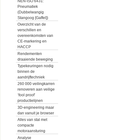
NEN-ISO 6431:
Pneumatiek
(Dubbelwangig
Stangoog [Gaffel])
Overzicht van de
verschillen en
overeenkomsten van
CE-markering en
HACCP
Rendementen
draaiende beweging
Typekeuringen nodig
binnen de
aandrijftechniek
260 000 veilingkarren
renoveren aan veilige
‘fool proof’
productielijnen
3D-engineering maar
dan vanuit je browser
Alles van stal met
compacte
motoraansturing
Analyse