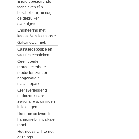
Energiebesparende
technieken zíjn
beschikbaar, nu nog
de gebruiker
overtuigen
Engineering met
koolstofvezelcomposiet
Galvanotechniek
Gasfasedepositie en
vacuümtechnieken
Geen goede,
reproduceerbare
producten zonder
hoogwaardig
machinepark
Grensverleggend
onderzoek naar
stationaire stromingen
in leidingen
Hard- en software in
harmonie bij muzikale
robot
Het Industrial Internet
of Things