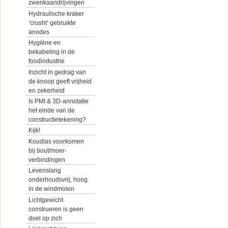
zwenkaandrijvingen
Hydraulische kraker
‘crusht’ gebruikte
anodes
Hygiëne en
bekabeling in de
foodindustrie
Inzicht in gedrag van
de knoop geeft vrijheid
en zekerheid
Is PMI & 3D-annotatie
het einde van de
constructietekening?
Kijk!
Koudlas voorkomen
bij bout/moer-
verbindingen
Levenslang
onderhoudsvrij, hoog
in de windmolen
Lichtgewicht
construeren is geen
doel op zich