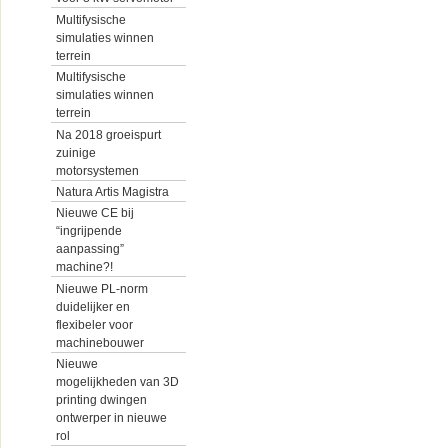
Multifysische
simulaties winnen
terrein
Multifysische
simulaties winnen
terrein
Na 2018 groeispurt
zuinige
motorsystemen
Natura Artis Magistra
Nieuwe CE bij
“ingrijpende
aanpassing”
machine?!
Nieuwe PL-norm
duidelijker en
flexibeler voor
machinebouwer
Nieuwe
mogelijkheden van 3D
printing dwingen
ontwerper in nieuwe
rol