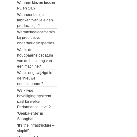
Waarom kiezen tussen
PL en SIL?
Wanneer ben je
fabrikant van je eigen
productielijn?
Warmtebeeldcamera’s
bij predictieve
onderhoudsinspecties
Wat is de
houdbaarheidsdatum
van de besturing van
een machine?
Wat is er gewijzigd in
de ‘nieuwe’
noodstopnorm?
Welk type
beveiligingssysteem
past bij welke
Performance Level?
‘Genba-style’ in
Shanghai
‘It’s the infrastructure –
stupid!’