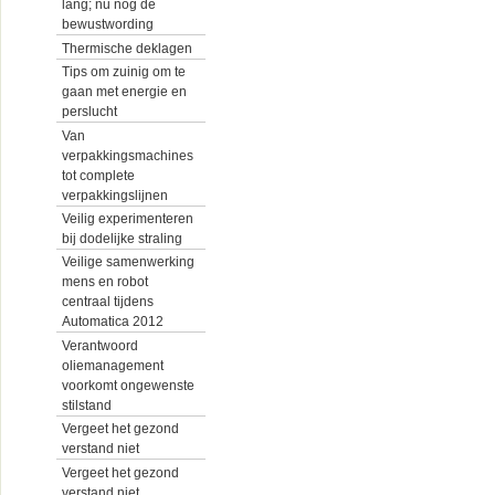
lang; nu nog de
bewustwording
Thermische deklagen
Tips om zuinig om te
gaan met energie en
perslucht
Van
verpakkingsmachines
tot complete
verpakkingslijnen
Veilig experimenteren
bij dodelijke straling
Veilige samenwerking
mens en robot
centraal tijdens
Automatica 2012
Verantwoord
oliemanagement
voorkomt ongewenste
stilstand
Vergeet het gezond
verstand niet
Vergeet het gezond
verstand niet