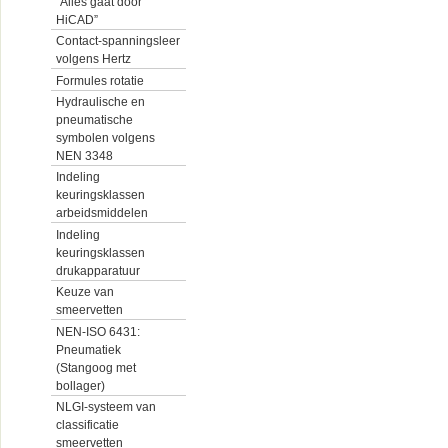
“Alles gaat door
HiCAD”
Contact-spanningsleer
volgens Hertz
Formules rotatie
Hydraulische en
pneumatische
symbolen volgens
NEN 3348
Indeling
keuringsklassen
arbeidsmiddelen
Indeling
keuringsklassen
drukapparatuur
Keuze van
smeervetten
NEN-ISO 6431:
Pneumatiek
(Stangoog met
bollager)
NLGI-systeem van
classificatie
smeervetten