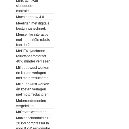
Lijnkracht van
sleepboot onder
controle
Machinebouw 4.0
Meeliften met digitale
besturingstechniek
Menselijke interactie
met industriële robots -
kan dat?
Met IE4 synchroon-
reluctantiemotor tot
40% minder verliezen
Milieubewust werken
én kosten verlagen
met motorreductoren
Milieubewust werken
én kosten verlagen
met motorreductoren
Motorrendementen
vergeleken
MrReves weet raad
Muizenschommel ruilt
20 kW compressor in
voor 8 kW servomotor