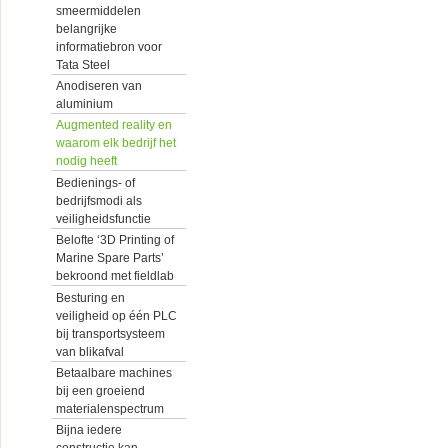
smeermiddelen
belangrijke
informatiebron voor
Tata Steel
Anodiseren van
aluminium
Augmented reality en
waarom elk bedrijf het
nodig heeft
Bedienings- of
bedrijfsmodi als
veiligheidsfunctie
Belofte ‘3D Printing of
Marine Spare Parts’
bekroond met fieldlab
Besturing en
veiligheid op één PLC
bij transportsysteem
van blikafval
Betaalbare machines
bij een groeiend
materialenspectrum
Bijna iedere