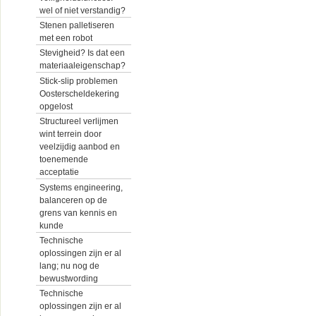
wel of niet verstandig?
Stenen palletiseren
met een robot
Stevigheid? Is dat een
materiaaleigenschap?
Stick-slip problemen
Oosterscheldekering
opgelost
Structureel verlijmen
wint terrein door
veelzijdig aanbod en
toenemende
acceptatie
Systems engineering,
balanceren op de
grens van kennis en
kunde
Technische
oplossingen zijn er al
lang; nu nog de
bewustwording
Technische
oplossingen zijn er al