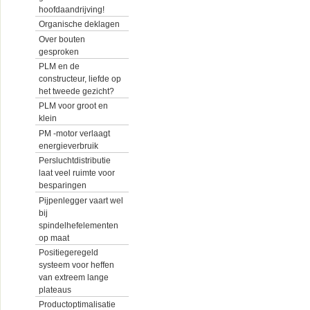
hoofdaandrijving!
Organische deklagen
Over bouten
gesproken
PLM en de
constructeur, liefde op
het tweede gezicht?
PLM voor groot en
klein
PM -motor verlaagt
energieverbruik
Persluchtdistributie
laat veel ruimte voor
besparingen
Pijpenlegger vaart wel
bij
spindelhefelementen
op maat
Positiegeregeld
systeem voor heffen
van extreem lange
plateaus
Productoptimalisatie