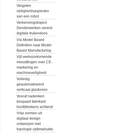
Vergeten
veiligheidsaspecten
van een robot
Verkenningstraject
Denderwerken vereist
digitale trukendoos
Via Model Based
Definition naar Model
Based Manufacturing
Vijf veelvoorkomende
misvattingen over CE-
markering en
machineveiligheid
Volledig
geautomatiseerd
verticaal glasboren
Vooraf nadenken
bespaart fabrikant
hoofdbrekens achteraf
Vrije vormen uit
digitaal design
ontwerpen met
topologie optimalisatie