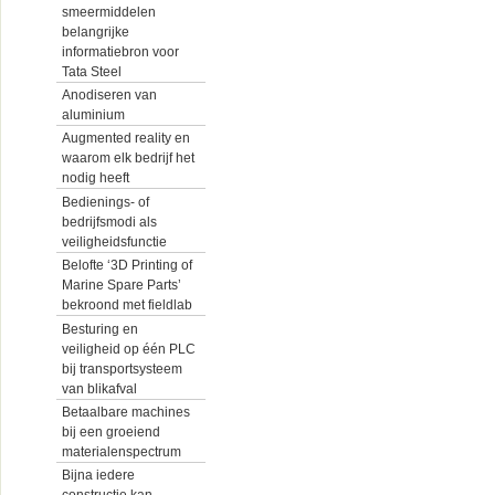
smeermiddelen
belangrijke
informatiebron voor
Tata Steel
Anodiseren van
aluminium
Augmented reality en
waarom elk bedrijf het
nodig heeft
Bedienings- of
bedrijfsmodi als
veiligheidsfunctie
Belofte ‘3D Printing of
Marine Spare Parts’
bekroond met fieldlab
Besturing en
veiligheid op één PLC
bij transportsysteem
van blikafval
Betaalbare machines
bij een groeiend
materialenspectrum
Bijna iedere