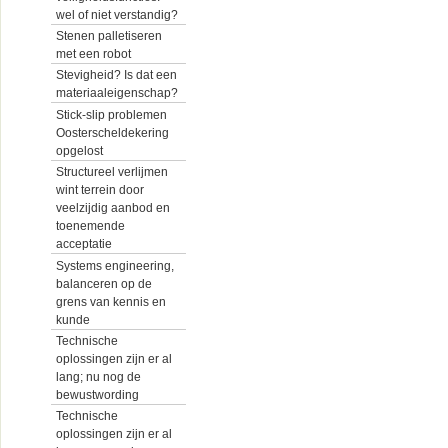
wel of niet verstandig?
Stenen palletiseren
met een robot
Stevigheid? Is dat een
materiaaleigenschap?
Stick-slip problemen
Oosterscheldekering
opgelost
Structureel verlijmen
wint terrein door
veelzijdig aanbod en
toenemende
acceptatie
Systems engineering,
balanceren op de
grens van kennis en
kunde
Technische
oplossingen zijn er al
lang; nu nog de
bewustwording
Technische
oplossingen zijn er al