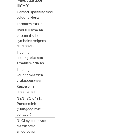
“Alles gaat door
HiCAD”
Contact-spanningsleer
volgens Hertz
Formules rotatie
Hydraulische en
pneumatische
symbolen volgens
NEN 3348
Indeling
keuringsklassen
arbeidsmiddelen
Indeling
keuringsklassen
drukapparatuur
Keuze van
smeervetten
NEN-ISO 6431:
Pneumatiek
(Stangoog met
bollager)
NLGI-systeem van
classificatie
smeervetten