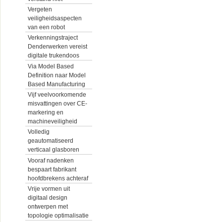
Vergeten
veiligheidsaspecten
van een robot
Verkenningstraject
Denderwerken vereist
digitale trukendoos
Via Model Based
Definition naar Model
Based Manufacturing
Vijf veelvoorkomende
misvattingen over CE-
markering en
machineveiligheid
Volledig
geautomatiseerd
verticaal glasboren
Vooraf nadenken
bespaart fabrikant
hoofdbrekens achteraf
Vrije vormen uit
digitaal design
ontwerpen met
topologie optimalisatie