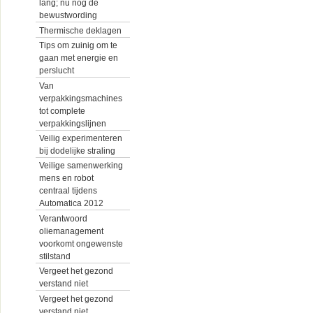
lang; nu nog de
bewustwording
Thermische deklagen
Tips om zuinig om te
gaan met energie en
perslucht
Van
verpakkingsmachines
tot complete
verpakkingslijnen
Veilig experimenteren
bij dodelijke straling
Veilige samenwerking
mens en robot
centraal tijdens
Automatica 2012
Verantwoord
oliemanagement
voorkomt ongewenste
stilstand
Vergeet het gezond
verstand niet
Vergeet het gezond
verstand niet