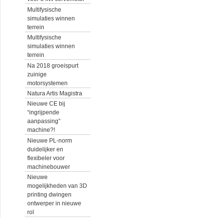
Multifysische
simulaties winnen
terrein
Multifysische
simulaties winnen
terrein
Na 2018 groeispurt
zuinige
motorsystemen
Natura Artis Magistra
Nieuwe CE bij
“ingrijpende
aanpassing”
machine?!
Nieuwe PL-norm
duidelijker en
flexibeler voor
machinebouwer
Nieuwe
mogelijkheden van 3D
printing dwingen
ontwerper in nieuwe
rol