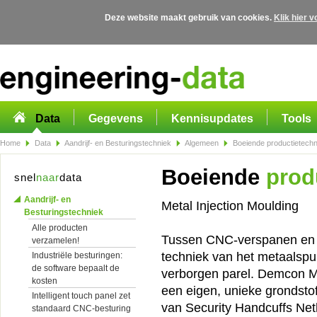
Deze website maakt gebruik van cookies.
Klik hier 
Overslaan en naar de algemene inhoud gaan
Data
Gegevens
Kennisupdates
Tools
Home
Data
Aandrijf- en Besturingstechniek
Algemeen
Boeiende productietechn
Boeiende
produ
snel
naar
data
Aandrijf- en
Metal Injection Moulding
Besturingstechniek
Alle producten
Tussen CNC-verspanen en 
verzamelen!
techniek van het metaalspui
Industriële besturingen:
de software bepaalt de
verborgen parel. Demcon M
kosten
een eigen, unieke grondstof
Intelligent touch panel zet
van Security Handcuffs Net
standaard CNC-besturing