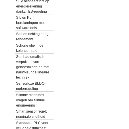
SCA bespaart fors op
energierekening
dankzij ES-regeling
SIL en PL
berekeningen met
softwaretools
Samen richting hoog
rendement
Schone olie in de
kolencentrale
Semi-automatisch
verpakken van
geneesmiddelen met
nauwkeurige lineaire
techniek
Sensorloze BLDC-
motorregeling
Slimme machines
vragen om slimme
engineering
Smart sensor regelt
nominale snelheid
Standaard-PLC voor
veiligheidsfuncties: