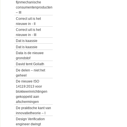
fijnmechanische
consumentenproducten
– III
Correct uit is het
nieuwe in - II
Correct uit is het
nieuwe in - III
Dat is kaassie
Dat is kaassie
Data is de nieuwe
grondstof
David temt Goliath
De delen – niet het
geheel
De nieuwe ISO
14119:2013 voor
blokkeerinrichtingen
gekoppeld aan
afschermingen
De praktische kant van
innovatietheorie – I
Design Verification
engineer dwingt