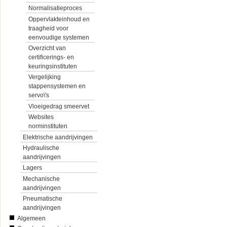
Normalisatieproces
Oppervlakteinhoud en
traagheid voor
eenvoudige systemen
Overzicht van
certificerings- en
keuringsinstituten
Vergelijking
stappensystemen en
servo\'s
Vloeigedrag smeervet
Websites
norminstituten
Elektrische aandrijvingen
Hydraulische
aandrijvingen
Lagers
Mechanische
aandrijvingen
Pneumatische
aandrijvingen
Algemeen