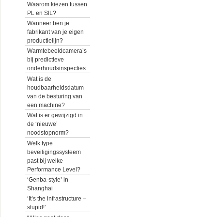
Waarom kiezen tussen
PL en SIL?
Wanneer ben je
fabrikant van je eigen
productielijn?
Warmtebeeldcamera’s
bij predictieve
onderhoudsinspecties
Wat is de
houdbaarheidsdatum
van de besturing van
een machine?
Wat is er gewijzigd in
de ‘nieuwe’
noodstopnorm?
Welk type
beveiligingssysteem
past bij welke
Performance Level?
‘Genba-style’ in
Shanghai
‘It’s the infrastructure –
stupid!’