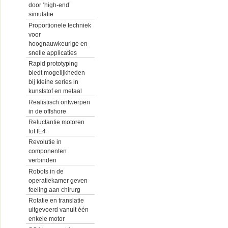
door ‘high-end’
simulatie
Proportionele techniek
voor
hoognauwkeurige en
snelle applicaties
Rapid prototyping
biedt mogelijkheden
bij kleine series in
kunststof en metaal
Realistisch ontwerpen
in de offshore
Reluctantie motoren
tot IE4
Revolutie in
componenten
verbinden
Robots in de
operatiekamer geven
feeling aan chirurg
Rotatie en translatie
uitgevoerd vanuit één
enkele motor