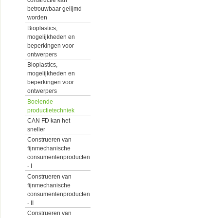
constructie kan
betrouwbaar gelijmd
worden
Bioplastics,
mogelijkheden en
beperkingen voor
ontwerpers
Bioplastics,
mogelijkheden en
beperkingen voor
ontwerpers
Boeiende
productietechniek
CAN FD kan het
sneller
Construeren van
fijnmechanische
consumentenproducten
- I
Construeren van
fijnmechanische
consumentenproducten
- II
Construeren van