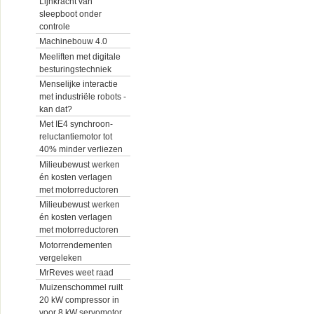
Lijnkracht van
sleepboot onder
controle
Machinebouw 4.0
Meeliften met digitale
besturingstechniek
Menselijke interactie
met industriële robots -
kan dat?
Met IE4 synchroon-
reluctantiemotor tot
40% minder verliezen
Milieubewust werken
én kosten verlagen
met motorreductoren
Milieubewust werken
én kosten verlagen
met motorreductoren
Motorrendementen
vergeleken
MrReves weet raad
Muizenschommel ruilt
20 kW compressor in
voor 8 kW servomotor