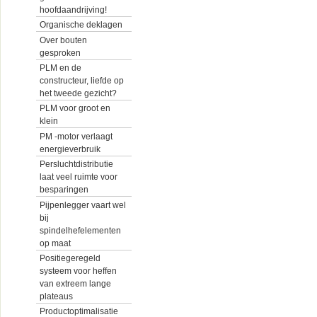
hoofdaandrijving!
Organische deklagen
Over bouten
gesproken
PLM en de
constructeur, liefde op
het tweede gezicht?
PLM voor groot en
klein
PM -motor verlaagt
energieverbruik
Persluchtdistributie
laat veel ruimte voor
besparingen
Pijpenlegger vaart wel
bij
spindelhefelementen
op maat
Positiegeregeld
systeem voor heffen
van extreem lange
plateaus
Productoptimalisatie