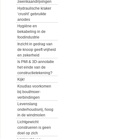
zwenkaandrijvingen
Hydraulische kraker
‘crusht’ gebruikte
anodes
Hygiëne en
bekabeling in de
foodindustrie
Inzicht in gedrag van
de knoop geeft vrijheid
en zekerheid
Is PMI & 3D-annotatie
het einde van de
constructietekening?
Kijk!
Koudlas voorkomen
bij bout/moer-
verbindingen
Levenslang
onderhoudsvrij, hoog
in de windmolen
Lichtgewicht
construeren is geen
doel op zich