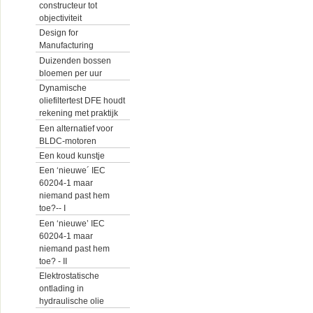
constructeur tot
objectiviteit
Design for
Manufacturing
Duizenden bossen
bloemen per uur
Dynamische
oliefiltertest DFE houdt
rekening met praktijk
Een alternatief voor
BLDC-motoren
Een koud kunstje
Een ‘nieuwe´ IEC
60204-1 maar
niemand past hem
toe?-- I
Een ‘nieuwe’ IEC
60204-1 maar
niemand past hem
toe? - II
Elektrostatische
ontlading in
hydraulische olie