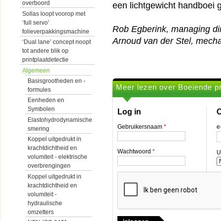
overboord
een lichtgewicht handboei 
Sollas loopt voorop met
‘full servo’
Rob Egberink, managing dir
folieverpakkingsmachine
Arnoud van der Stel, mecha
‘Dual lane’ concept noopt
tot andere blik op
printplaatdetectie
Algemeen
Basisgrootheden en -
Meer lezen over Boeiende p
formules
Eenheden en
Symbolen
Log in
O
Elastohydrodynamische
Gebruikersnaam
*
e
smering
Koppel uitgedrukt in
krachtdichtheid en
Wachtwoord
*
U
volumiteit - elektrische
overbrengingen
Koppel uitgedrukt in
krachtdichtheid en
volumiteit -
hydraulische
omzetters