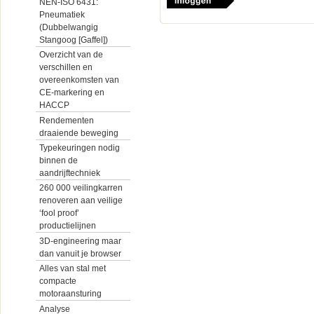
NEN-ISO 6431:
Pneumatiek
(Dubbelwangig
Stangoog [Gaffel])
Overzicht van de
verschillen en
overeenkomsten van
CE-markering en
HACCP
Rendementen
draaiende beweging
Typekeuringen nodig
binnen de
aandrijftechniek
260 000 veilingkarren
renoveren aan veilige
‘fool proof’
productielijnen
3D-engineering maar
dan vanuit je browser
Alles van stal met
compacte
motoraansturing
Analyse