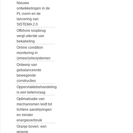
Nieuwe
ontwikkelingen in de
PL-norm en de
lancering van
SISTEMA 2.0
Offshore loopbrug
vergt uiterste van
bekabeling
Online condition
monitoring in
(smeer)oliesystemen
Ontwerp van
gebalanceerde
bewegende
constructies
Oppervlaktebehandeling
is een ketenvraag
Optimalisatie van
mechanismen leidt tot
lichtere aandrijvingen
en minder
energieverbruik
Oranje boven: een
groene