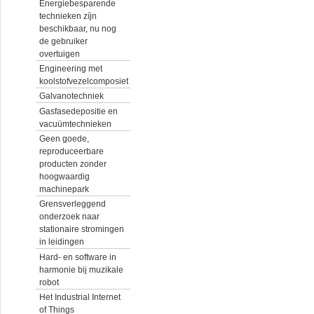
Energiebesparende
technieken zíjn
beschikbaar, nu nog
de gebruiker
overtuigen
Engineering met
koolstofvezelcomposiet
Galvanotechniek
Gasfasedepositie en
vacuümtechnieken
Geen goede,
reproduceerbare
producten zonder
hoogwaardig
machinepark
Grensverleggend
onderzoek naar
stationaire stromingen
in leidingen
Hard- en software in
harmonie bij muzikale
robot
Het Industrial Internet
of Things