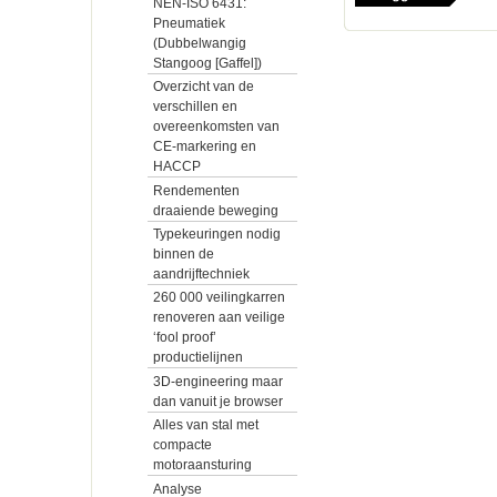
NEN-ISO 6431:
Pneumatiek
(Dubbelwangig
Stangoog [Gaffel])
Overzicht van de
verschillen en
overeenkomsten van
CE-markering en
HACCP
Rendementen
draaiende beweging
Typekeuringen nodig
binnen de
aandrijftechniek
260 000 veilingkarren
renoveren aan veilige
‘fool proof’
productielijnen
3D-engineering maar
dan vanuit je browser
Alles van stal met
compacte
motoraansturing
Analyse