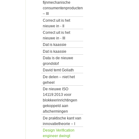
fijnmechanische
consumentenproducten
– III
Correct uit is het
nieuwe in - II
Correct uit is het
nieuwe in - III
Dat is kaassie
Dat is kaassie
Data is de nieuwe
grondstof
David temt Goliath
De delen – niet het
geheel
De nieuwe ISO
14119:2013 voor
blokkeerinrichtingen
gekoppeld aan
afschermingen
De praktische kant van
innovatietheorie – I
Design Verification
engineer dwingt