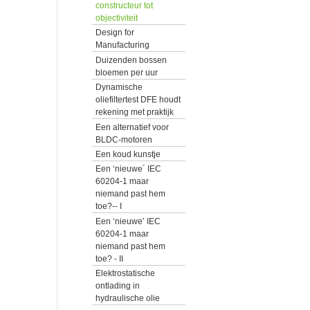
constructeur tot
objectiviteit
Design for
Manufacturing
Duizenden bossen
bloemen per uur
Dynamische
oliefiltertest DFE houdt
rekening met praktijk
Een alternatief voor
BLDC-motoren
Een koud kunstje
Een ‘nieuwe´ IEC
60204-1 maar
niemand past hem
toe?-- I
Een ‘nieuwe’ IEC
60204-1 maar
niemand past hem
toe? - II
Elektrostatische
ontlading in
hydraulische olie