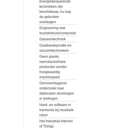
Energiebesparende
technieken zíjn
beschikbaar, nu nog
de gebruiker
overtuigen
Engineering met
koolstofvezelcomposiet
Galvanotechniek
Gasfasedepositie en
vacuümtechnieken
Geen goede,
reproduceerbare
producten zonder
hoogwaardig
machinepark
Grensverleggend
onderzoek naar
stationaire stromingen
in leidingen
Hard- en software in
harmonie bij muzikale
robot
Het Industrial Internet
of Things