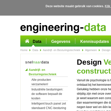
Deze website maakt gebruik van cookies.
Klik
Overslaan en naar de algemene inhoud gaan
Data
Gegevens
Kennisupdates
Home
Data
Aandrijf- en Besturingstechniek
Algemeen
Design V
Design
Ve
snel
naar
data
constructe
Aandrijf- en
Besturingstechniek
Alle producten
Vanuit de psychologie is
verzamelen!
ontstaat bij het kennisnem
Gelukkig hebben onze he
Industriële besturingen:
strijdig zijn met onze ove
de software bepaalt de
je weet waarom een cons
kosten
dan waarnemingen die daa
Intelligent touch panel zet
negen keer wel en één kee
standaard CNC-besturing