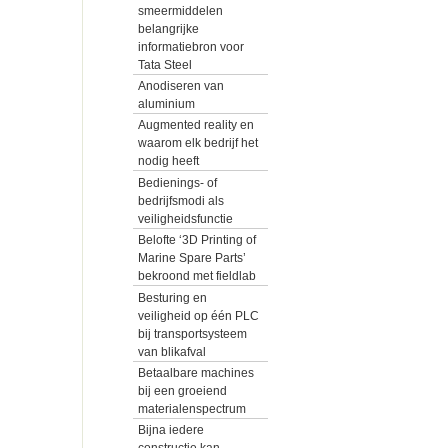
smeermiddelen
belangrijke
informatiebron voor
Tata Steel
Anodiseren van
aluminium
Augmented reality en
waarom elk bedrijf het
nodig heeft
Bedienings- of
bedrijfsmodi als
veiligheidsfunctie
Belofte ‘3D Printing of
Marine Spare Parts’
bekroond met fieldlab
Besturing en
veiligheid op één PLC
bij transportsysteem
van blikafval
Betaalbare machines
bij een groeiend
materialenspectrum
Bijna iedere