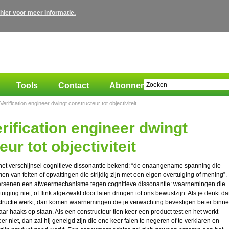
 hier voor meer informatie.
Tools
Contact
Abonnement
erification engineer dwingt constructeur tot objectiviteit
rification engineer dwingt
ur tot objectiviteit
 het verschijnsel cognitieve dissonantie bekend: “de onaangename spanning die
en van feiten of opvattingen die strijdig zijn met een eigen overtuiging of mening”.
rsenen een afweermechanisme tegen cognitieve dissonantie: waarnemingen die
rtuiging niet, of flink afgezwakt door laten dringen tot ons bewustzijn. Als je denkt da
tructie werkt, dan komen waarnemingen die je verwachting bevestigen beter binn
r haaks op staan. Als een constructeur tien keer een product test en het werkt
r niet, dan zal hij geneigd zijn die ene keer falen te negeren of te verklaren en