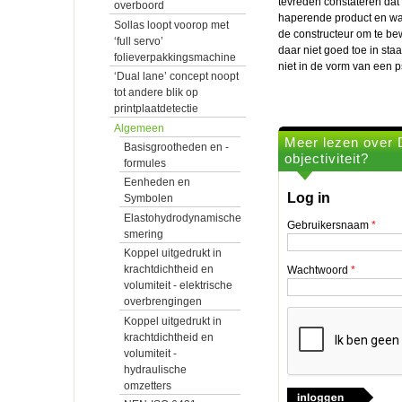
tevreden constateren dat
overboord
haperende product en waa
Sollas loopt voorop met
de constructeur om te bew
‘full servo’
daar niet goed toe in sta
folieverpakkingsmachine
niet in de vorm van een 
‘Dual lane’ concept noopt
tot andere blik op
printplaatdetectie
Algemeen
Meer lezen over D
Basisgrootheden en -
objectiviteit?
formules
Eenheden en
Log in
Symbolen
Elastohydrodynamische
Gebruikersnaam
*
smering
Koppel uitgedrukt in
krachtdichtheid en
Wachtwoord
*
volumiteit - elektrische
overbrengingen
Koppel uitgedrukt in
krachtdichtheid en
volumiteit -
hydraulische
omzetters