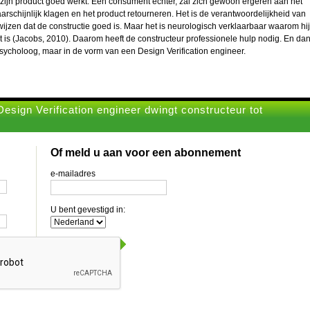
 zijn product goed werkt. Een consument echter, zal zich gewoon ergeren aan het
rschijnlijk klagen en het product retourneren. Het is de verantwoordelijkheid van
ijzen dat de constructie goed is. Maar het is neurologisch verklaarbaar waarom hij
at is (Jacobs, 2010). Daarom heeft de constructeur professionele hulp nodig. En da
psycholoog, maar in de vorm van een Design Verification engineer.
esign Verification engineer dwingt constructeur tot
Of meld u aan voor een abonnement
e-mailadres
U bent gevestigd in: