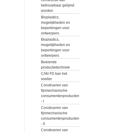
constructie kan
betrouwbaar gelijmd
worden
Bioplastics,
mogelijkheden en
beperkingen voor
ontwerpers
Bioplastics,
mogelijkheden en
beperkingen voor
ontwerpers
Boeiende
productietechniek
CAN FD kan het
sneller
Construeren van
fijnmechanische
consumentenproducten
- I
Construeren van
fijnmechanische
consumentenproducten
- II
Construeren van