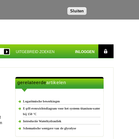
Sluiten
UITGEBREID ZOEKEN
INLOGGEN
gerelateerde
artikelen
Logaritmische bewerkingen
E-pH-evenwichtsdiagram voor het systeem titanium-water
bij 150 °C
t
Introductie Waterhydrauliek
en
Schematische weergave van de glycolyse