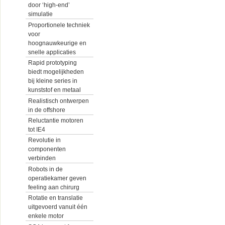
door ‘high-end’
simulatie
Proportionele techniek
voor
hoognauwkeurige en
snelle applicaties
Rapid prototyping
biedt mogelijkheden
bij kleine series in
kunststof en metaal
Realistisch ontwerpen
in de offshore
Reluctantie motoren
tot IE4
Revolutie in
componenten
verbinden
Robots in de
operatiekamer geven
feeling aan chirurg
Rotatie en translatie
uitgevoerd vanuit één
enkele motor