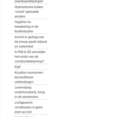
zwenkaandrijvingen
Hydraulische kraker
‘crusht’ gebruikte
anodes
Hygiëne en
bekabeling in de
foodindustrie
Inzicht in gedrag van
de knoop geeft vrijheid
en zekerheid
Is PMI & 3D-annotatie
het einde van de
constructietekening?
Kijk!
Koudlas voorkomen
bij bout/moer-
verbindingen
Levenslang
onderhoudsvrij, hoog
in de windmolen
Lichtgewicht
construeren is geen
doel op zich