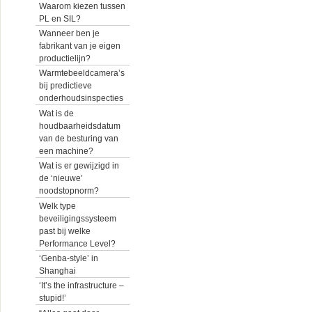
Waarom kiezen tussen
PL en SIL?
Wanneer ben je
fabrikant van je eigen
productielijn?
Warmtebeeldcamera’s
bij predictieve
onderhoudsinspecties
Wat is de
houdbaarheidsdatum
van de besturing van
een machine?
Wat is er gewijzigd in
de ‘nieuwe’
noodstopnorm?
Welk type
beveiligingssysteem
past bij welke
Performance Level?
‘Genba-style’ in
Shanghai
‘It’s the infrastructure –
stupid!’