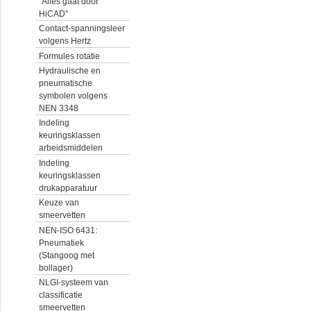
“Alles gaat door
HiCAD”
Contact-spanningsleer
volgens Hertz
Formules rotatie
Hydraulische en
pneumatische
symbolen volgens
NEN 3348
Indeling
keuringsklassen
arbeidsmiddelen
Indeling
keuringsklassen
drukapparatuur
Keuze van
smeervetten
NEN-ISO 6431:
Pneumatiek
(Stangoog met
bollager)
NLGI-systeem van
classificatie
smeervetten