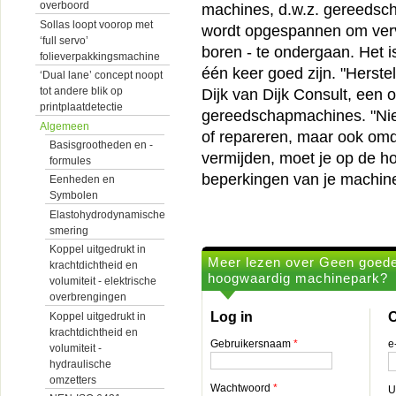
overboord
machines, d.w.z. gereedsc
Sollas loopt voorop met
wordt opgespannen om vervo
‘full servo’
boren - te ondergaan. Het 
folieverpakkingsmachine
één keer goed zijn. "Herste
‘Dual lane’ concept noopt
tot andere blik op
Dijk van Dijk Consult, een 
printplaatdetectie
gereedschapmachines. "Nie
Algemeen
of repareren, maar ook omd
Basisgrootheden en -
vermijden, moet je op de h
formules
beperkingen van je machine
Eenheden en
Symbolen
Elastohydrodynamische
smering
Koppel uitgedrukt in
Meer lezen over Geen goede
krachtdichtheid en
hoogwaardig machinepark?
volumiteit - elektrische
overbrengingen
Log in
O
Koppel uitgedrukt in
krachtdichtheid en
Gebruikersnaam
*
e
volumiteit -
hydraulische
omzetters
Wachtwoord
*
U