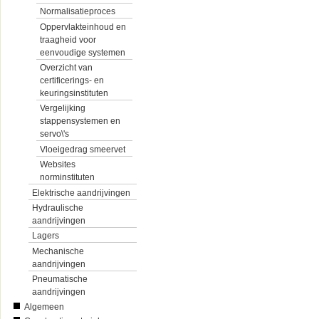
Normalisatieproces
Oppervlakteinhoud en
traagheid voor
eenvoudige systemen
Overzicht van
certificerings- en
keuringsinstituten
Vergelijking
stappensystemen en
servo\'s
Vloeigedrag smeervet
Websites
norminstituten
Elektrische aandrijvingen
Hydraulische
aandrijvingen
Lagers
Mechanische
aandrijvingen
Pneumatische
aandrijvingen
Algemeen