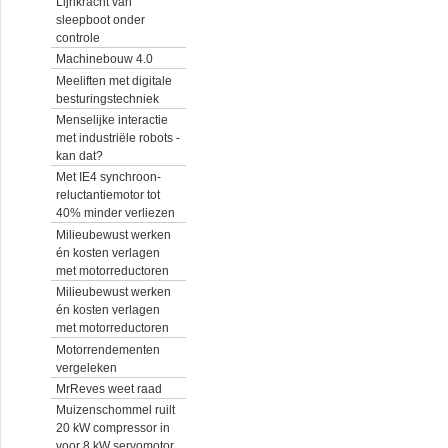
Lijnkracht van
sleepboot onder
controle
Machinebouw 4.0
Meeliften met digitale
besturingstechniek
Menselijke interactie
met industriële robots -
kan dat?
Met IE4 synchroon-
reluctantiemotor tot
40% minder verliezen
Milieubewust werken
én kosten verlagen
met motorreductoren
Milieubewust werken
én kosten verlagen
met motorreductoren
Motorrendementen
vergeleken
MrReves weet raad
Muizenschommel ruilt
20 kW compressor in
voor 8 kW servomotor