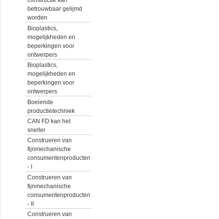
constructie kan
betrouwbaar gelijmd
worden
Bioplastics,
mogelijkheden en
beperkingen voor
ontwerpers
Bioplastics,
mogelijkheden en
beperkingen voor
ontwerpers
Boeiende
productietechniek
CAN FD kan het
sneller
Construeren van
fijnmechanische
consumentenproducten
- I
Construeren van
fijnmechanische
consumentenproducten
- II
Construeren van