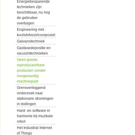
Energiebesparende
technieken zíjn
beschikbaar, nu nog
de gebruiker
overtuigen
Engineering met
koolstofvezelcomposiet
Galvanotechniek
Gasfasedepositie en
vacuümtechnieken
Geen goede,
reproduceerbare
producten zonder
hoogwaardig
machinepark
Grensverleggend
onderzoek naar
stationaire stromingen
in leidingen
Hard- en software in
harmonie bij muzikale
robot
Het Industrial Internet
of Things