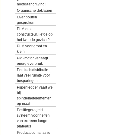
hoofdaandrijving!
Organische deklagen
Over bouten
gesproken
PLM en de
constructeur, liefde op
het tweede gezicht?
PLM voor groot en
klein
PM -motor verlaagt
energieverbruik
Persluchtdistributie
laat veel ruimte voor
besparingen
Pijpenlegger vaart wel
bij
spindelhefelementen
op maat
Positiegeregeld
systeem voor heffen
van extreem lange
plateaus
Productoptimalisatie