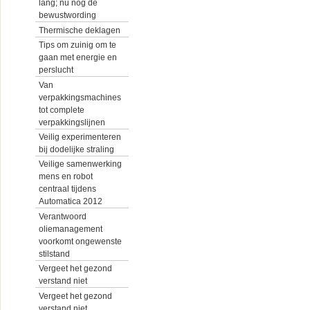
lang; nu nog de
bewustwording
Thermische deklagen
Tips om zuinig om te
gaan met energie en
perslucht
Van
verpakkingsmachines
tot complete
verpakkingslijnen
Veilig experimenteren
bij dodelijke straling
Veilige samenwerking
mens en robot
centraal tijdens
Automatica 2012
Verantwoord
oliemanagement
voorkomt ongewenste
stilstand
Vergeet het gezond
verstand niet
Vergeet het gezond
verstand niet