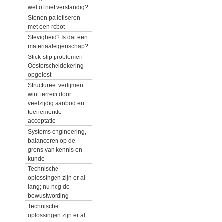
wel of niet verstandig?
Stenen palletiseren
met een robot
Stevigheid? Is dat een
materiaaleigenschap?
Stick-slip problemen
Oosterscheldekering
opgelost
Structureel verlijmen
wint terrein door
veelzijdig aanbod en
toenemende
acceptatie
Systems engineering,
balanceren op de
grens van kennis en
kunde
Technische
oplossingen zijn er al
lang; nu nog de
bewustwording
Technische
oplossingen zijn er al