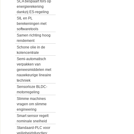
SCA bespaart fors op
energierekening
dankzij ES-regeling
SIL en PL
berekeningen met
softwaretools
Samen richting hoog
rendement
Schone olie in de
kolencentrale
Semi-automatisch
verpakken van
geneesmiddelen met
nauwkeurige lineaire
techniek
Sensorloze BLDC-
motorregeling
Slimme machines
vragen om slimme
engineering
Smart sensor regelt
nominale snelheid
Standaard-PLC voor
veiligheidsfuncties: