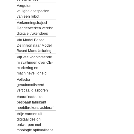
Vergeten
veiligheidsaspecten
van een robot
Verkenningstraject
Denderwerken vereist
digitale trukendoos
Via Model Based
Definition naar Model
Based Manufacturing
Vijf veelvoorkomende
misvattingen over CE-
markering en
machineveiligheid
Volledig
geautomatiseerd
verticaal glasboren
Vooraf nadenken
bespaart fabrikant
hoofdbrekens achteraf
Vrije vormen uit
digitaal design
ontwerpen met
topologie optimalisatie