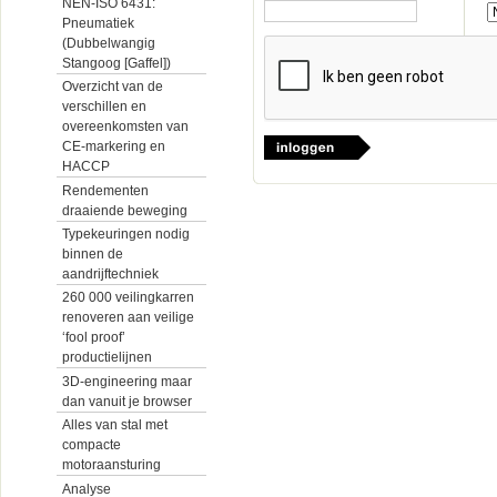
NEN-ISO 6431:
Pneumatiek
(Dubbelwangig
Stangoog [Gaffel])
Overzicht van de
verschillen en
overeenkomsten van
CE-markering en
HACCP
Rendementen
draaiende beweging
Typekeuringen nodig
binnen de
aandrijftechniek
260 000 veilingkarren
renoveren aan veilige
‘fool proof’
productielijnen
3D-engineering maar
dan vanuit je browser
Alles van stal met
compacte
motoraansturing
Analyse