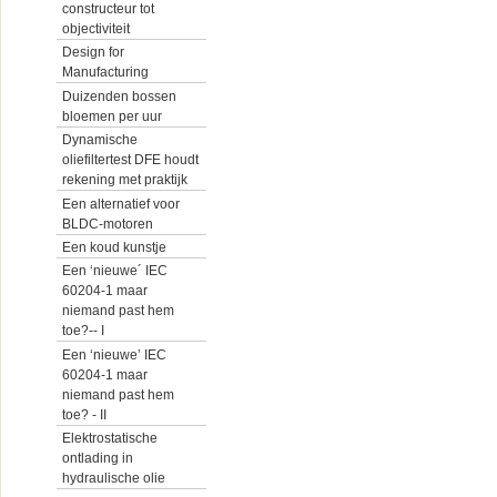
constructeur tot
objectiviteit
Design for
Manufacturing
Duizenden bossen
bloemen per uur
Dynamische
oliefiltertest DFE houdt
rekening met praktijk
Een alternatief voor
BLDC-motoren
Een koud kunstje
Een ‘nieuwe´ IEC
60204-1 maar
niemand past hem
toe?-- I
Een ‘nieuwe’ IEC
60204-1 maar
niemand past hem
toe? - II
Elektrostatische
ontlading in
hydraulische olie