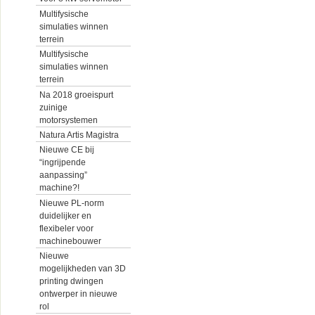
Multifysische
simulaties winnen
terrein
Multifysische
simulaties winnen
terrein
Na 2018 groeispurt
zuinige
motorsystemen
Natura Artis Magistra
Nieuwe CE bij
“ingrijpende
aanpassing”
machine?!
Nieuwe PL-norm
duidelijker en
flexibeler voor
machinebouwer
Nieuwe
mogelijkheden van 3D
printing dwingen
ontwerper in nieuwe
rol