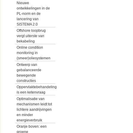
Nieuwe
ontwikkelingen in de
PL-norm en de
lancering van
SISTEMA 2.0
Offshore loopbrug
vergt uiterste van
bekabeling
Online condition
monitoring in
(smeer)oliesystemen
Ontwerp van
gebalanceerde
bewegende
constructies
Oppervlaktebehandeling
is een ketenvraag
Optimalisatie van
mechanismen leidt tot
lichtere aandrijvingen
en minder
energieverbruik
Oranje boven: een
groene