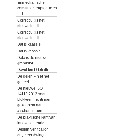
fijnmechanische
consumentenproducten
– III
Correct uit is het
nieuwe in - II
Correct uit is het
nieuwe in - III
Dat is kaassie
Dat is kaassie
Data is de nieuwe
grondstof
David temt Goliath
De delen – niet het
geheel
De nieuwe ISO
14119:2013 voor
blokkeerinrichtingen
gekoppeld aan
afschermingen
De praktische kant van
innovatietheorie – I
Design Verification
engineer dwingt