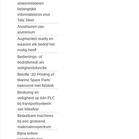
smeermiddelen
belangrijke
informatiebron voor
Tata Steel
Anodiseren van
aluminium
Augmented reality en
waarom elk bedrijf het
nodig heeft
Bedienings- of
bedrijfsmodi als
veiligheidsfunctie
Belofte ‘3D Printing of
Marine Spare Parts’
bekroond met fieldlab
Besturing en
veiligheid op één PLC
bij transportsysteem
van blikafval
Betaalbare machines
bij een groeiend
materialenspectrum
Bijna iedere