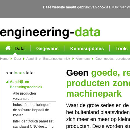
Deze website maakt gebruik van cookies.
Klik hier 
Overslaan en naar de algemene inhoud gaan
Data
Gegevens
Kennisupdates
Tools
Home
Data
Aandrijf- en Besturingstechniek
Algemeen
Geen goede, reproducee
Geen
goede, r
snel
naar
data
producten zon
Aandrijf- en
Besturingstechniek
machinepark
Alle producten
verzamelen!
Waar de grote series en de
Industriële besturingen:
de software bepaalt de
het buitenland plaatsvinde
kosten
zich meer en meer op klei
Intelligent touch panel zet
producten. Deze worden ste
standaard CNC-besturing