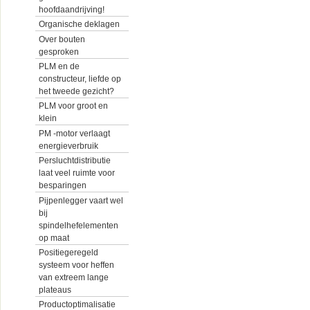
hoofdaandrijving!
Organische deklagen
Over bouten
gesproken
PLM en de
constructeur, liefde op
het tweede gezicht?
PLM voor groot en
klein
PM -motor verlaagt
energieverbruik
Persluchtdistributie
laat veel ruimte voor
besparingen
Pijpenlegger vaart wel
bij
spindelhefelementen
op maat
Positiegeregeld
systeem voor heffen
van extreem lange
plateaus
Productoptimalisatie