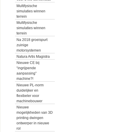
Multifysische
simulaties winnen
terrein
Multifysische
simulaties winnen
terrein
Na 2018 groeispurt
zuinige
motorsystemen
Natura Artis Magistra
Nieuwe CE bij
“ingrijpende
aanpassing”
machine?!
Nieuwe PL-norm
duidelijker en
flexibeler voor
machinebouwer
Nieuwe
mogelijkheden van 3D
printing dwingen
ontwerper in nieuwe
rol