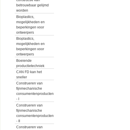
constructie kan
betrouwbaar gelijmd
worden
Bioplastics,
mogelijkheden en
beperkingen voor
ontwerpers
Bioplastics,
mogelijkheden en
beperkingen voor
ontwerpers
Boeiende
productietechniek
CAN FD kan het
sneller
Construeren van
fijnmechanische
consumentenproducten
- I
Construeren van
fijnmechanische
consumentenproducten
- II
Construeren van