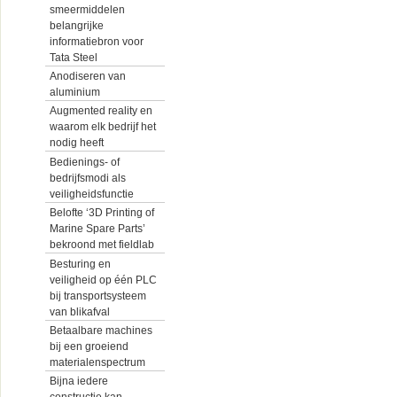
smeermiddelen
belangrijke
informatiebron voor
Tata Steel
Anodiseren van
aluminium
Augmented reality en
waarom elk bedrijf het
nodig heeft
Bedienings- of
bedrijfsmodi als
veiligheidsfunctie
Belofte ‘3D Printing of
Marine Spare Parts’
bekroond met fieldlab
Besturing en
veiligheid op één PLC
bij transportsysteem
van blikafval
Betaalbare machines
bij een groeiend
materialenspectrum
Bijna iedere