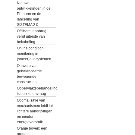
Nieuwe
ontwikkelingen in de
PL-norm en de
lancering van
SISTEMA 2.0
Offshore loopbrug
vergt uiterste van
bekabeling
Online condition
monitoring in
(smeer)oliesystemen
Ontwerp van
gebalanceerde
bewegende
constructies
Oppervlaktebehandeling
is een ketenvraag
Optimalisatie van
mechanismen leidt tot
lichtere aandrijvingen
en minder
energieverbruik
Oranje boven: een
groene