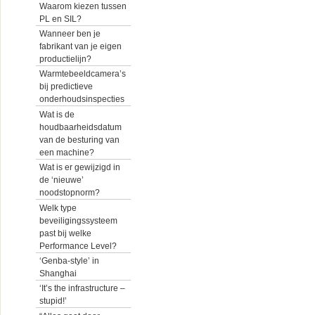
Waarom kiezen tussen
PL en SIL?
Wanneer ben je
fabrikant van je eigen
productielijn?
Warmtebeeldcamera’s
bij predictieve
onderhoudsinspecties
Wat is de
houdbaarheidsdatum
van de besturing van
een machine?
Wat is er gewijzigd in
de ‘nieuwe’
noodstopnorm?
Welk type
beveiligingssysteem
past bij welke
Performance Level?
‘Genba-style’ in
Shanghai
‘It’s the infrastructure –
stupid!’