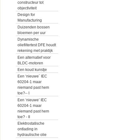
constructeur tot
objectiviteit
Design for
Manufacturing
Duizenden bossen
bloemen per uur
Dynamische
oliefiltertest DFE houdt
rekening met praktijk
Een alternatief voor
BLDC-motoren
Een koud kunstje
Een ‘nieuwe´ IEC
60204-1 maar
niemand past hem
toe?-- I
Een ‘nieuwe’ IEC
60204-1 maar
niemand past hem
toe? - II
Elektrostatische
ontlading in
hydraulische olie