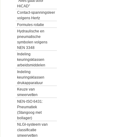
“Alles gaat door
HiCAD”
Contact-spanningsleer
volgens Hertz
Formules rotatie
Hydraulische en
pneumatische
symbolen volgens
NEN 3348
Indeling
keuringsklassen
arbeidsmiddelen
Indeling
keuringsklassen
drukapparatuur
Keuze van
smeervetten
NEN-ISO 6431:
Pneumatiek
(Stangoog met
bollager)
NLGI-systeem van
classificatie
smeervetten