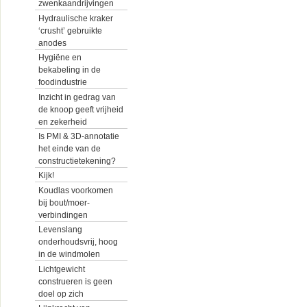
zwenkaandrijvingen
Hydraulische kraker
‘crusht’ gebruikte
anodes
Hygiëne en
bekabeling in de
foodindustrie
Inzicht in gedrag van
de knoop geeft vrijheid
en zekerheid
Is PMI & 3D-annotatie
het einde van de
constructietekening?
Kijk!
Koudlas voorkomen
bij bout/moer-
verbindingen
Levenslang
onderhoudsvrij, hoog
in de windmolen
Lichtgewicht
construeren is geen
doel op zich