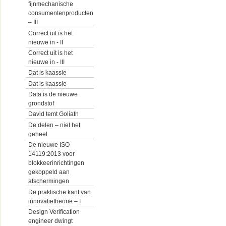
fijnmechanische
consumentenproducten
– III
Correct uit is het
nieuwe in - II
Correct uit is het
nieuwe in - III
Dat is kaassie
Dat is kaassie
Data is de nieuwe
grondstof
David temt Goliath
De delen – niet het
geheel
De nieuwe ISO
14119:2013 voor
blokkeerinrichtingen
gekoppeld aan
afschermingen
De praktische kant van
innovatietheorie – I
Design Verification
engineer dwingt