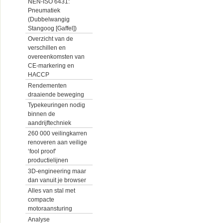
NEN-ISO 6431:
Pneumatiek
(Dubbelwangig
Stangoog [Gaffel])
Overzicht van de
verschillen en
overeenkomsten van
CE-markering en
HACCP
Rendementen
draaiende beweging
Typekeuringen nodig
binnen de
aandrijftechniek
260 000 veilingkarren
renoveren aan veilige
‘fool proof’
productielijnen
3D-engineering maar
dan vanuit je browser
Alles van stal met
compacte
motoraansturing
Analyse