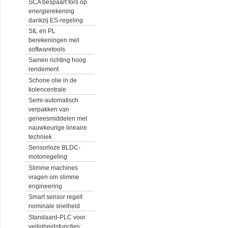
SCA bespaart fors op
energierekening
dankzij ES-regeling
SIL en PL
berekeningen met
softwaretools
Samen richting hoog
rendement
Schone olie in de
kolencentrale
Semi-automatisch
verpakken van
geneesmiddelen met
nauwkeurige lineaire
techniek
Sensorloze BLDC-
motorregeling
Slimme machines
vragen om slimme
engineering
Smart sensor regelt
nominale snelheid
Standaard-PLC voor
veiligheidsfuncties: