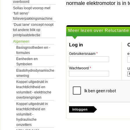
overboord
normale elektromotor is in t
Sollas loopt voorop met
‘full servo’
folieverpakkingsmachine
‘Dual lane’ concept noopt
Meer lezen over Reluctantie
tot andere blik op
printplaatdetectie
Algemeen
Log in
O
Basisgrootheden en -
formules
Gebruikersnaam
*
e
Eenheden en
Symbolen
Wachtwoord
*
U
Elastohydrodynamische
smering
Koppel uitgedrukt in
krachtdichtheid en
volumiteit - elektrische
overbrengingen
Koppel uitgedrukt in
krachtdichtheid en
volumiteit -
hydraulische
omzetters