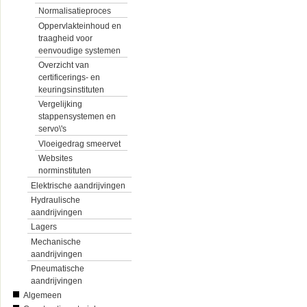
Normalisatieproces
Oppervlakteinhoud en
traagheid voor
eenvoudige systemen
Overzicht van
certificerings- en
keuringsinstituten
Vergelijking
stappensystemen en
servo\'s
Vloeigedrag smeervet
Websites
norminstituten
Elektrische aandrijvingen
Hydraulische
aandrijvingen
Lagers
Mechanische
aandrijvingen
Pneumatische
aandrijvingen
Algemeen