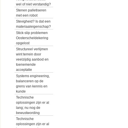
wel of niet verstandig?
Stenen palletiseren
met een robot
Stevigheid? Is dat een
materiaaleigenschap?
Stick-slip problemen
Oosterscheldekering
opgelost
Structureel verlijmen
wint terrein door
veelzijdig aanbod en
toenemende
acceptatie
Systems engineering,
balanceren op de
grens van kennis en
kunde
Technische
oplossingen zijn er al
lang; nu nog de
bewustwording
Technische
oplossingen zijn er al