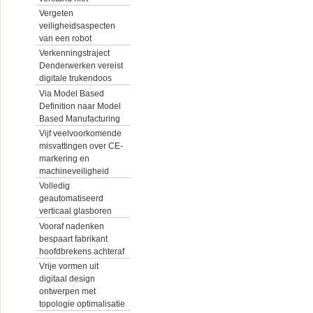
Vergeten
veiligheidsaspecten
van een robot
Verkenningstraject
Denderwerken vereist
digitale trukendoos
Via Model Based
Definition naar Model
Based Manufacturing
Vijf veelvoorkomende
misvattingen over CE-
markering en
machineveiligheid
Volledig
geautomatiseerd
verticaal glasboren
Vooraf nadenken
bespaart fabrikant
hoofdbrekens achteraf
Vrije vormen uit
digitaal design
ontwerpen met
topologie optimalisatie