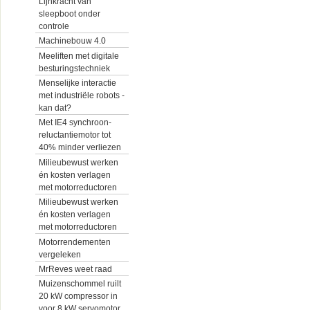
Lijnkracht van
sleepboot onder
controle
Machinebouw 4.0
Meeliften met digitale
besturingstechniek
Menselijke interactie
met industriële robots -
kan dat?
Met IE4 synchroon-
reluctantiemotor tot
40% minder verliezen
Milieubewust werken
én kosten verlagen
met motorreductoren
Milieubewust werken
én kosten verlagen
met motorreductoren
Motorrendementen
vergeleken
MrReves weet raad
Muizenschommel ruilt
20 kW compressor in
voor 8 kW servomotor