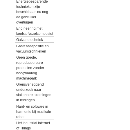
Energiebesparende
technieken zíjn
beschikbaar, nu nog
de gebruiker
overtuigen
Engineering met
koolstofvezelcomposiet
Galvanotechniek
Gasfasedepositie en
vacuümtechnieken
Geen goede,
reproduceerbare
producten zonder
hoogwaardig
machinepark
Grensverleggend
onderzoek naar
stationaire stromingen
in leidingen
Hard- en software in
harmonie bij muzikale
robot
Het Industrial Internet
of Things