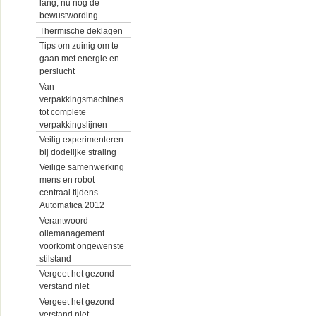
lang; nu nog de
bewustwording
Thermische deklagen
Tips om zuinig om te
gaan met energie en
perslucht
Van
verpakkingsmachines
tot complete
verpakkingslijnen
Veilig experimenteren
bij dodelijke straling
Veilige samenwerking
mens en robot
centraal tijdens
Automatica 2012
Verantwoord
oliemanagement
voorkomt ongewenste
stilstand
Vergeet het gezond
verstand niet
Vergeet het gezond
verstand niet