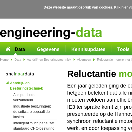
Deze website maakt gebruik van cookies.
Klik hier 
Overslaan en naar de algemene inhoud gaan
Data
Gegevens
Kennisupdates
Tools
Home
Data
Aandrijf- en Besturingstechniek
Algemeen
Reluctantie motoren tot 
Reluctantie
mot
snel
naar
data
Aandrijf- en
Een jaar geleden ging de ee
Besturingstechniek
hetgeen betekent dat alle n
Alle producten
moeten voldoen aan efficië
verzamelen!
IE3 ter sprake komt zijn p
Industriële besturingen:
de software bepaalt de
presenteerde op de Hannov
kosten
synchroon reluctantie mot
Intelligent touch panel zet
werkt en door toepassing v
standaard CNC-besturing