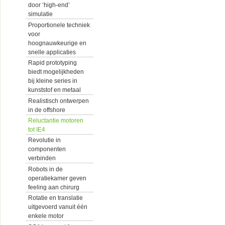
door ‘high-end’
simulatie
Proportionele techniek
voor
hoognauwkeurige en
snelle applicaties
Rapid prototyping
biedt mogelijkheden
bij kleine series in
kunststof en metaal
Realistisch ontwerpen
in de offshore
Reluctantie motoren
tot IE4
Revolutie in
componenten
verbinden
Robots in de
operatiekamer geven
feeling aan chirurg
Rotatie en translatie
uitgevoerd vanuit één
enkele motor