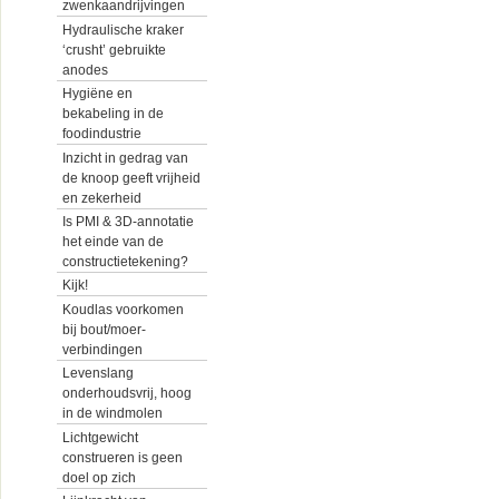
zwenkaandrijvingen
Hydraulische kraker
‘crusht’ gebruikte
anodes
Hygiëne en
bekabeling in de
foodindustrie
Inzicht in gedrag van
de knoop geeft vrijheid
en zekerheid
Is PMI & 3D-annotatie
het einde van de
constructietekening?
Kijk!
Koudlas voorkomen
bij bout/moer-
verbindingen
Levenslang
onderhoudsvrij, hoog
in de windmolen
Lichtgewicht
construeren is geen
doel op zich