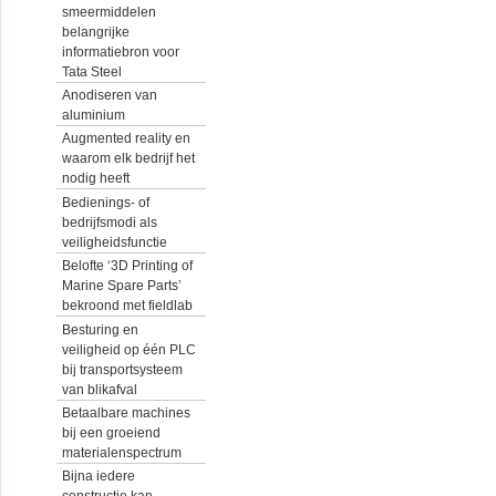
smeermiddelen
belangrijke
informatiebron voor
Tata Steel
Anodiseren van
aluminium
Augmented reality en
waarom elk bedrijf het
nodig heeft
Bedienings- of
bedrijfsmodi als
veiligheidsfunctie
Belofte ‘3D Printing of
Marine Spare Parts’
bekroond met fieldlab
Besturing en
veiligheid op één PLC
bij transportsysteem
van blikafval
Betaalbare machines
bij een groeiend
materialenspectrum
Bijna iedere