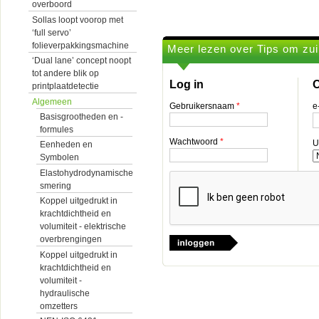
overboord
Sollas loopt voorop met
‘full servo’
folieverpakkingsmachine
Meer lezen over Tips om zui
‘Dual lane’ concept noopt
tot andere blik op
Log in
O
printplaatdetectie
Algemeen
Gebruikersnaam
*
e
Basisgrootheden en -
formules
Wachtwoord
*
U
Eenheden en
Symbolen
Elastohydrodynamische
smering
Koppel uitgedrukt in
krachtdichtheid en
volumiteit - elektrische
overbrengingen
Koppel uitgedrukt in
krachtdichtheid en
volumiteit -
hydraulische
omzetters