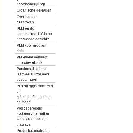
hoofdaandrijving!
Organische deklagen
Over bouten
gesproken
PLM en de
constructeur, liefde op
het tweede gezicht?
PLM voor groot en
klein
PM -motor verlaagt
energieverbruik
Persluchtdistributie
laat veel ruimte voor
besparingen
Pijpenlegger vaart wel
bij
spindelhefelementen
op maat
Positiegeregeld
systeem voor heffen
van extreem lange
plateaus
Productoptimalisatie