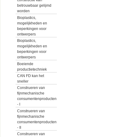
constructie kan
betrouwbaar gelijmd
worden
Bioplastics,
mogelijkheden en
beperkingen voor
ontwerpers
Bioplastics,
mogelijkheden en
beperkingen voor
ontwerpers
Boeiende
productietechniek
CAN FD kan het
sneller
Construeren van
fijnmechanische
consumentenproducten
- I
Construeren van
fijnmechanische
consumentenproducten
- II
Construeren van