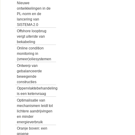
Nieuwe
ontwikkelingen in de
PL-norm en de
lancering van
SISTEMA 2.0
Offshore loopbrug
vergt uiterste van
bekabeling
Online condition
monitoring in
(smeer)oliesystemen
Ontwerp van
gebalanceerde
bewegende
constructies
Oppervlaktebehandeling
is een ketenvraag
Optimalisatie van
mechanismen leidt tot
lichtere aandrijvingen
en minder
energieverbruik
Oranje boven: een
groene