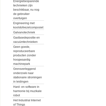
Energiebesparende
technieken zíjn
beschikbaar, nu nog
de gebruiker
overtuigen
Engineering met
koolstofvezelcomposiet
Galvanotechniek
Gasfasedepositie en
vacuümtechnieken
Geen goede,
reproduceerbare
producten zonder
hoogwaardig
machinepark
Grensverleggend
onderzoek naar
stationaire stromingen
in leidingen
Hard- en software in
harmonie bij muzikale
robot
Het Industrial Internet
of Things