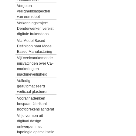
Vergeten
veiligheidsaspecten
van een robot
Verkenningstraject
Denderwerken vereist
digitale trukendoos
Via Model Based
Definition naar Model
Based Manufacturing
Vijf veelvoorkomende
misvattingen over CE-
markering en
machineveiligheid
Volledig
geautomatiseerd
verticaal glasboren
Vooraf nadenken
bespaart fabrikant
hoofdbrekens achteraf
Vrije vormen uit
digitaal design
ontwerpen met
topologie optimalisatie