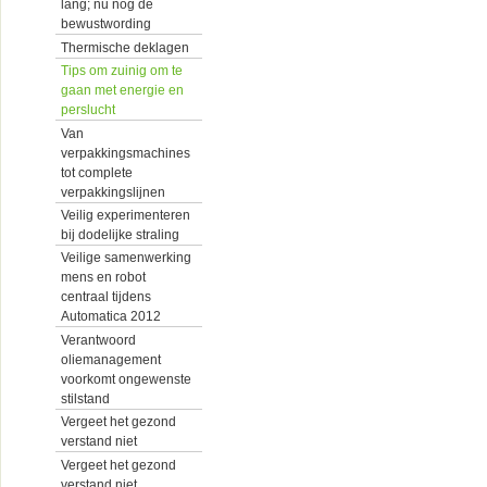
lang; nu nog de
bewustwording
Thermische deklagen
Tips om zuinig om te
gaan met energie en
perslucht
Van
verpakkingsmachines
tot complete
verpakkingslijnen
Veilig experimenteren
bij dodelijke straling
Veilige samenwerking
mens en robot
centraal tijdens
Automatica 2012
Verantwoord
oliemanagement
voorkomt ongewenste
stilstand
Vergeet het gezond
verstand niet
Vergeet het gezond
verstand niet