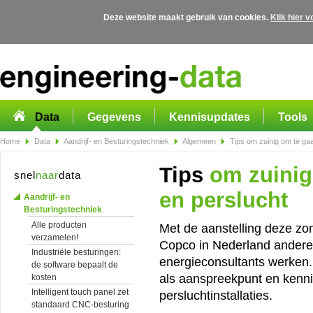
Deze website maakt gebruik van cookies.
Klik hier 
Overslaan en naar de algemene inhoud gaan
Data
Gegevens
Kennisupdates
Tools
Home
Data
Aandrijf- en Besturingstechniek
Algemeen
Tips om zuinig om te gaa
Tips
om zuinig
snel
naar
data
en perslucht
Aandrijf- en
Besturingstechniek
Alle producten
Met de aanstelling deze zo
verzamelen!
Copco in Nederland andere
Industriële besturingen:
energieconsultants werken.
de software bepaalt de
als aanspreekpunt en kenni
kosten
Intelligent touch panel zet
persluchtinstallaties.
standaard CNC-besturing