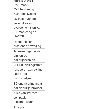
NEN-ISO 6431:
Pneumatiek
(Dubbelwangig
Stangoog [Gaffel])
Overzicht van de
verschillen en
overeenkomsten van
CE-markering en
HACCP
Rendementen
draaiende beweging
Typekeuringen nodig
binnen de
aandrijftechniek
260 000 veilingkarren
renoveren aan veilige
‘fool proof’
productielijnen
3D-engineering maar
dan vanuit je browser
Alles van stal met
compacte
motoraansturing
Analyse