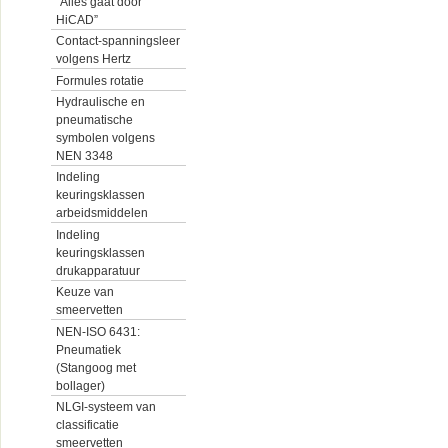
“Alles gaat door
HiCAD”
Contact-spanningsleer
volgens Hertz
Formules rotatie
Hydraulische en
pneumatische
symbolen volgens
NEN 3348
Indeling
keuringsklassen
arbeidsmiddelen
Indeling
keuringsklassen
drukapparatuur
Keuze van
smeervetten
NEN-ISO 6431:
Pneumatiek
(Stangoog met
bollager)
NLGI-systeem van
classificatie
smeervetten