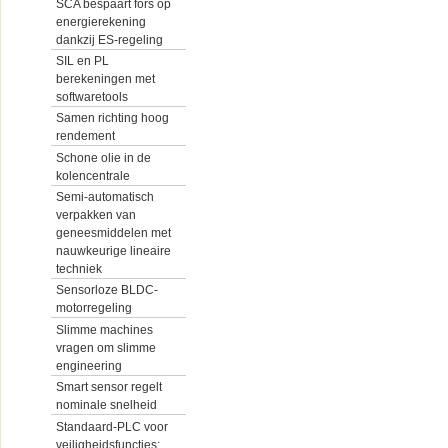
SCA bespaart fors op
energierekening
dankzij ES-regeling
SIL en PL
berekeningen met
softwaretools
Samen richting hoog
rendement
Schone olie in de
kolencentrale
Semi-automatisch
verpakken van
geneesmiddelen met
nauwkeurige lineaire
techniek
Sensorloze BLDC-
motorregeling
Slimme machines
vragen om slimme
engineering
Smart sensor regelt
nominale snelheid
Standaard-PLC voor
veiligheidsfuncties: