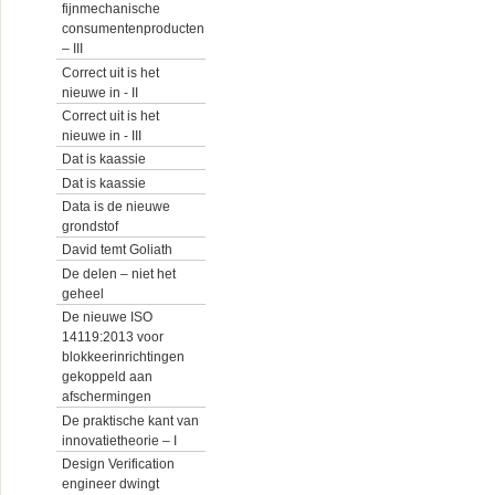
fijnmechanische
consumentenproducten
– III
Correct uit is het
nieuwe in - II
Correct uit is het
nieuwe in - III
Dat is kaassie
Dat is kaassie
Data is de nieuwe
grondstof
David temt Goliath
De delen – niet het
geheel
De nieuwe ISO
14119:2013 voor
blokkeerinrichtingen
gekoppeld aan
afschermingen
De praktische kant van
innovatietheorie – I
Design Verification
engineer dwingt