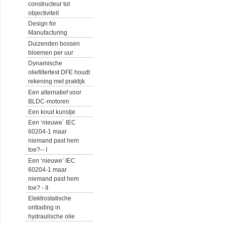
constructeur tot
objectiviteit
Design for
Manufacturing
Duizenden bossen
bloemen per uur
Dynamische
oliefiltertest DFE houdt
rekening met praktijk
Een alternatief voor
BLDC-motoren
Een koud kunstje
Een ‘nieuwe´ IEC
60204-1 maar
niemand past hem
toe?-- I
Een ‘nieuwe’ IEC
60204-1 maar
niemand past hem
toe? - II
Elektrostatische
ontlading in
hydraulische olie