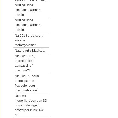
Multifysische
simulaties winnen
terrein
Multifysische
simulaties winnen
terrein
Na 2018 groeispurt
zuinige
motorsystemen
Natura Artis Magistra
Nieuwe CE bij
“ingrijpende
aanpassing”
machine?!
Nieuwe PL-norm
duidelijker en
flexibeler voor
machinebouwer
Nieuwe
mogelijkheden van 3D
printing dwingen
ontwerper in nieuwe
rol