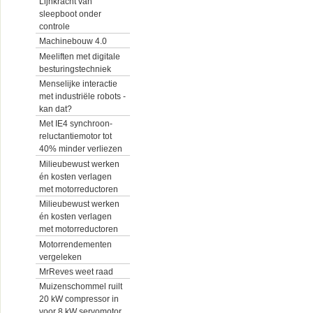
Lijnkracht van
sleepboot onder
controle
Machinebouw 4.0
Meeliften met digitale
besturingstechniek
Menselijke interactie
met industriële robots -
kan dat?
Met IE4 synchroon-
reluctantiemotor tot
40% minder verliezen
Milieubewust werken
én kosten verlagen
met motorreductoren
Milieubewust werken
én kosten verlagen
met motorreductoren
Motorrendementen
vergeleken
MrReves weet raad
Muizenschommel ruilt
20 kW compressor in
voor 8 kW servomotor