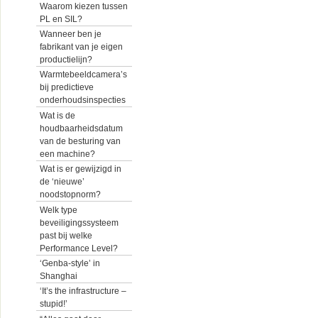
Waarom kiezen tussen
PL en SIL?
Wanneer ben je
fabrikant van je eigen
productielijn?
Warmtebeeldcamera’s
bij predictieve
onderhoudsinspecties
Wat is de
houdbaarheidsdatum
van de besturing van
een machine?
Wat is er gewijzigd in
de ‘nieuwe’
noodstopnorm?
Welk type
beveiligingssysteem
past bij welke
Performance Level?
‘Genba-style’ in
Shanghai
‘It’s the infrastructure –
stupid!’