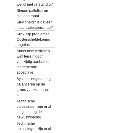
wel of niet verstandig?
Stenen palletiseren
met een robot
Stevigheid? Is dat een
materiaaleigenschap?
Stick-slip problemen
Oosterscheldekering
opgelost
Structureel verlijmen
wint terrein door
veelzijdig aanbod en
toenemende
acceptatie
Systems engineering,
balanceren op de
grens van kennis en
kunde
Technische
oplossingen zijn er al
lang; nu nog de
bewustwording
Technische
oplossingen zijn er al