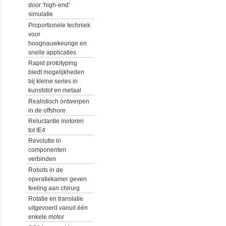
door ‘high-end’
simulatie
Proportionele techniek
voor
hoognauwkeurige en
snelle applicaties
Rapid prototyping
biedt mogelijkheden
bij kleine series in
kunststof en metaal
Realistisch ontwerpen
in de offshore
Reluctantie motoren
tot IE4
Revolutie in
componenten
verbinden
Robots in de
operatiekamer geven
feeling aan chirurg
Rotatie en translatie
uitgevoerd vanuit één
enkele motor