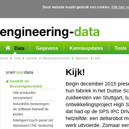
Deze website maakt gebruik van cookies.
Klik hier 
Overslaan en naar de algemene inhoud gaan
Data
Gegevens
Kennisupdates
Tools
Home
Data
Aandrijf- en Besturingstechniek
Algemeen
Kijk!
Kijk!
snel
naar
data
Aandrijf- en
Begin december 2015 presen
Besturingstechniek
hun fabriek in het Duitse S
Alle producten
zuidwesten van Stuttgart, t
verzamelen!
ontwikkelingsproject High 
Industriële besturingen:
de software bepaalt de
dat had op de SPS IPC Driv
kosten
hetzelfde: een deltarobot me
Intelligent touch panel zet
werk uitvoerde. Zomaar een 
standaard CNC-besturing