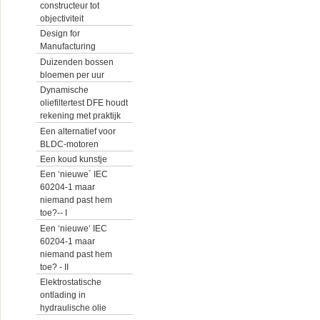
constructeur tot
objectiviteit
Design for
Manufacturing
Duizenden bossen
bloemen per uur
Dynamische
oliefiltertest DFE houdt
rekening met praktijk
Een alternatief voor
BLDC-motoren
Een koud kunstje
Een ‘nieuwe´ IEC
60204-1 maar
niemand past hem
toe?-- I
Een ‘nieuwe’ IEC
60204-1 maar
niemand past hem
toe? - II
Elektrostatische
ontlading in
hydraulische olie