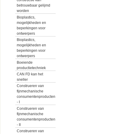
constructie kan
betrouwbaar gelijmd
worden
Bioplastics,
mogelijkheden en
beperkingen voor
ontwerpers
Bioplastics,
mogelijkheden en
beperkingen voor
ontwerpers
Boeiende
productietechniek
CAN FD kan het
sneller
Construeren van
fijnmechanische
consumentenproducten
- I
Construeren van
fijnmechanische
consumentenproducten
- II
Construeren van