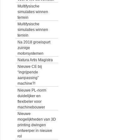
Multifysische
simulaties winnen
terrein
Multifysische
simulaties winnen
terrein
Na 2018 groeispurt
zuinige
motorsystemen
Natura Artis Magistra
Nieuwe CE bij
“ingrijpende
aanpassing”
machine?!
Nieuwe PL-norm
duidelijker en
flexibeler voor
machinebouwer
Nieuwe
mogelijkheden van 3D
printing dwingen
ontwerper in nieuwe
rol