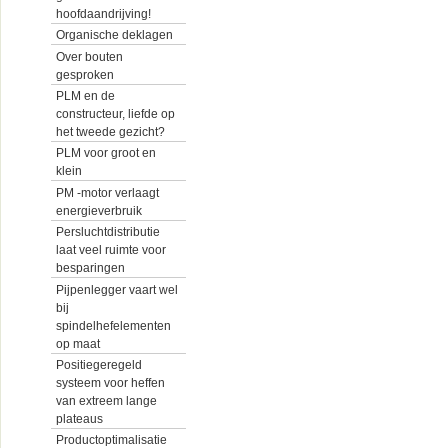
hoofdaandrijving!
Organische deklagen
Over bouten
gesproken
PLM en de
constructeur, liefde op
het tweede gezicht?
PLM voor groot en
klein
PM -motor verlaagt
energieverbruik
Persluchtdistributie
laat veel ruimte voor
besparingen
Pijpenlegger vaart wel
bij
spindelhefelementen
op maat
Positiegeregeld
systeem voor heffen
van extreem lange
plateaus
Productoptimalisatie