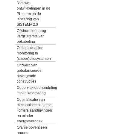
Nieuwe
ontwikkelingen in de
PL-norm en de
lancering van
SISTEMA 2.0
Offshore loopbrug
vergt uiterste van
bekabeling
Online condition
monitoring in
(smeer)oliesystemen
Ontwerp van
gebalanceerde
bewegende
constructies
Oppervlaktebehandeling
is een ketenvraag
Optimalisatie van
mechanismen leidt tot
lichtere aandrijvingen
en minder
energieverbruik
Oranje boven: een
groene