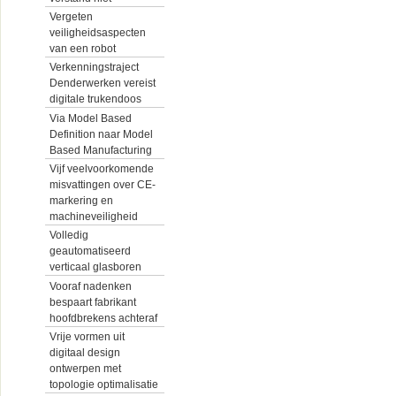
Vergeten
veiligheidsaspecten
van een robot
Verkenningstraject
Denderwerken vereist
digitale trukendoos
Via Model Based
Definition naar Model
Based Manufacturing
Vijf veelvoorkomende
misvattingen over CE-
markering en
machineveiligheid
Volledig
geautomatiseerd
verticaal glasboren
Vooraf nadenken
bespaart fabrikant
hoofdbrekens achteraf
Vrije vormen uit
digitaal design
ontwerpen met
topologie optimalisatie