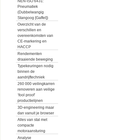
NEN-ISO 6431:
Pneumatiek
(Dubbelwangig
Stangoog [Gaffel])
Overzicht van de
verschillen en
overeenkomsten van
CE-markering en
HACCP
Rendementen
draaiende beweging
Typekeuringen nodig
binnen de
aandrijftechniek
260 000 veilingkarren
renoveren aan veilige
‘fool proof’
productielijnen
3D-engineering maar
dan vanuit je browser
Alles van stal met
compacte
motoraansturing
Analyse