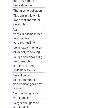
lang; nu nog de
bewustwording
Thermische deklagen
Tips om zuinig om te
gaan met energie en
perslucht
Van
verpakkingsmachines
tot complete
verpakkingslijnen
Veilig experimenteren
bij dodelijke straling
Veilige samenwerking
mens en robot
centraal tijdens
Automatica 2012
Verantwoord
oliemanagement
voorkomt ongewenste
stilstand
Vergeet het gezond
verstand niet
Vergeet het gezond
verstand niet