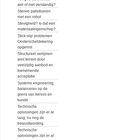
wel of niet verstandig?
Stenen palletiseren
met een robot
Stevigheid? Is dat een
materiaaleigenschap?
Stick-slip problemen
Oosterscheldekering
opgelost
Structureel verlijmen
wint terrein door
veelzijdig aanbod en
toenemende
acceptatie
Systems engineering,
balanceren op de
grens van kennis en
kunde
Technische
oplossingen zijn er al
lang; nu nog de
bewustwording
Technische
oplossingen zijn er al