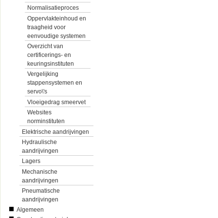
Normalisatieproces
Oppervlakteinhoud en
traagheid voor
eenvoudige systemen
Overzicht van
certificerings- en
keuringsinstituten
Vergelijking
stappensystemen en
servo\'s
Vloeigedrag smeervet
Websites
norminstituten
Elektrische aandrijvingen
Hydraulische
aandrijvingen
Lagers
Mechanische
aandrijvingen
Pneumatische
aandrijvingen
Algemeen