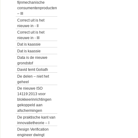
fijnmechanische
consumentenproducten
– III
Correct uit is het
nieuwe in - II
Correct uit is het
nieuwe in - III
Dat is kaassie
Dat is kaassie
Data is de nieuwe
grondstof
David temt Goliath
De delen – niet het
geheel
De nieuwe ISO
14119:2013 voor
blokkeerinrichtingen
gekoppeld aan
afschermingen
De praktische kant van
innovatietheorie – I
Design Verification
engineer dwingt