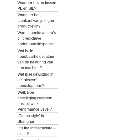
Waarom kiezen tussen
PL en SIL?
Wanneer ben je
fabrikant van je eigen
productielijn?
Warmtebeeldcamera’s
bij predictieve
onderhoudsinspecties
Wat is de
houdbaarheidsdatum
van de besturing van
een machine?
Wat is er gewijzigd in
de ‘nieuwe’
noodstopnorm?
Welk type
beveiligingssysteem
past bij welke
Performance Level?
‘Genba-style’ in
Shanghai
‘It’s the infrastructure –
stupid!’