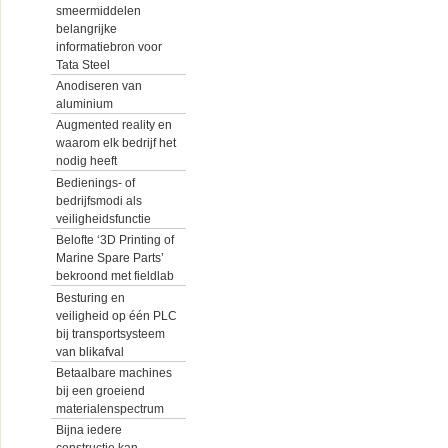
smeermiddelen
belangrijke
informatiebron voor
Tata Steel
Anodiseren van
aluminium
Augmented reality en
waarom elk bedrijf het
nodig heeft
Bedienings- of
bedrijfsmodi als
veiligheidsfunctie
Belofte ‘3D Printing of
Marine Spare Parts’
bekroond met fieldlab
Besturing en
veiligheid op één PLC
bij transportsysteem
van blikafval
Betaalbare machines
bij een groeiend
materialenspectrum
Bijna iedere