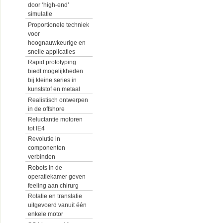
door ‘high-end’
simulatie
Proportionele techniek
voor
hoognauwkeurige en
snelle applicaties
Rapid prototyping
biedt mogelijkheden
bij kleine series in
kunststof en metaal
Realistisch ontwerpen
in de offshore
Reluctantie motoren
tot IE4
Revolutie in
componenten
verbinden
Robots in de
operatiekamer geven
feeling aan chirurg
Rotatie en translatie
uitgevoerd vanuit één
enkele motor