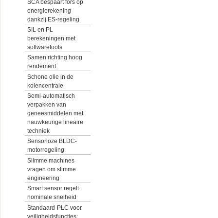
SCA bespaart fors op
energierekening
dankzij ES-regeling
SIL en PL
berekeningen met
softwaretools
Samen richting hoog
rendement
Schone olie in de
kolencentrale
Semi-automatisch
verpakken van
geneesmiddelen met
nauwkeurige lineaire
techniek
Sensorloze BLDC-
motorregeling
Slimme machines
vragen om slimme
engineering
Smart sensor regelt
nominale snelheid
Standaard-PLC voor
veiligheidsfuncties: