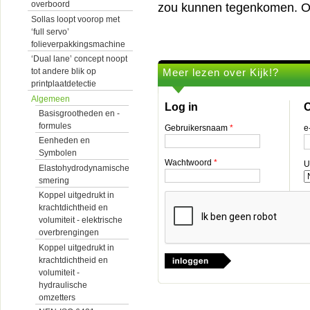
overboord
zou kunnen tegenkomen. Op
Sollas loopt voorop met
‘full servo’
folieverpakkingsmachine
‘Dual lane’ concept noopt
Meer lezen over Kijk!?
tot andere blik op
printplaatdetectie
Algemeen
Log in
O
Basisgrootheden en -
formules
Gebruikersnaam
*
e
Eenheden en
Symbolen
Wachtwoord
*
U
Elastohydrodynamische
smering
Koppel uitgedrukt in
krachtdichtheid en
volumiteit - elektrische
overbrengingen
Koppel uitgedrukt in
krachtdichtheid en
volumiteit -
hydraulische
omzetters