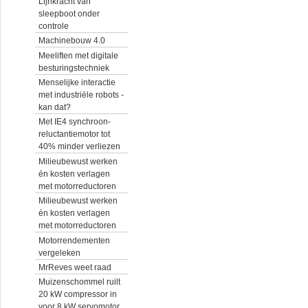
Lijnkracht van
sleepboot onder
controle
Machinebouw 4.0
Meeliften met digitale
besturingstechniek
Menselijke interactie
met industriële robots -
kan dat?
Met IE4 synchroon-
reluctantiemotor tot
40% minder verliezen
Milieubewust werken
én kosten verlagen
met motorreductoren
Milieubewust werken
én kosten verlagen
met motorreductoren
Motorrendementen
vergeleken
MrReves weet raad
Muizenschommel ruilt
20 kW compressor in
voor 8 kW servomotor