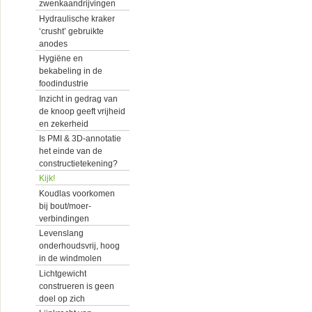
zwenkaandrijvingen
Hydraulische kraker
‘crusht’ gebruikte
anodes
Hygiëne en
bekabeling in de
foodindustrie
Inzicht in gedrag van
de knoop geeft vrijheid
en zekerheid
Is PMI & 3D-annotatie
het einde van de
constructietekening?
Kijk!
Koudlas voorkomen
bij bout/moer-
verbindingen
Levenslang
onderhoudsvrij, hoog
in de windmolen
Lichtgewicht
construeren is geen
doel op zich