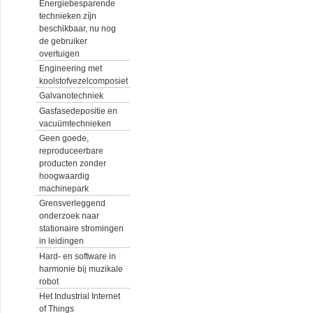
Energiebesparende
technieken zíjn
beschikbaar, nu nog
de gebruiker
overtuigen
Engineering met
koolstofvezelcomposiet
Galvanotechniek
Gasfasedepositie en
vacuümtechnieken
Geen goede,
reproduceerbare
producten zonder
hoogwaardig
machinepark
Grensverleggend
onderzoek naar
stationaire stromingen
in leidingen
Hard- en software in
harmonie bij muzikale
robot
Het Industrial Internet
of Things