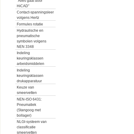
“Alles gaat door
HiCAD”
Contact-spanningsleer
volgens Hertz
Formules rotatie
Hydraulische en
pneumatische
symbolen volgens
NEN 3348
Indeling
keuringsklassen
arbeidsmiddelen
Indeling
keuringsklassen
drukapparatuur
Keuze van
smeervetten
NEN-ISO 6431:
Pneumatiek
(Stangoog met
bollager)
NLGI-systeem van
classificatie
smeervetten