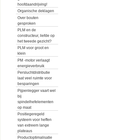
hoofdaandrijving!
Organische deklagen
Over bouten
gesproken
PLM en de
constructeur, liefde op
het tweede gezicht?
PLM voor groot en
klein
PM -motor verlaagt
energieverbruik
Persluchtdistributie
laat veel ruimte voor
besparingen
Pijpenlegger vaart wel
bij
spindelhefelementen
op maat
Positiegeregeld
systeem voor heffen
van extreem lange
plateaus
Productoptimalisatie