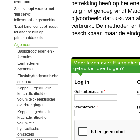
overboord
betrekking heeft op het ene
Sollas loopt voorop met
lang niet genoeg vindt Marc
‘full servo’
bijvoorbeeld dat 60% van 
folieverpakkingsmachine
verbruikt. De methoden en 
‘Dual lane’ concept noopt
tot andere blik op
beschikbaar, maar de eindg
printplaatdetectie
Algemeen
Basisgrootheden en -
formules
Meer lezen over Energiebesp
Eenheden en
gebruiker overtuigen?
Symbolen
Elastohydrodynamische
smering
Log in
O
Koppel uitgedrukt in
Gebruikersnaam
*
e
krachtdichtheid en
volumiteit - elektrische
overbrengingen
Wachtwoord
*
U
Koppel uitgedrukt in
krachtdichtheid en
volumiteit -
hydraulische
omzetters