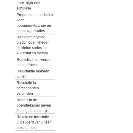
door ‘high-end’
simulatie
Proportionele techniek
voor
hoognauwkeurige en
snelle applicaties
Rapid prototyping
biedt mogelijkheden
bij kleine series in
kunststof en metaal
Realistisch ontwerpen
in de offshore
Reluctantie motoren
tot IE4
Revolutie in
componenten
verbinden
Robots in de
operatiekamer geven
feeling aan chirurg
Rotatie en translatie
uitgevoerd vanuit één
enkele motor