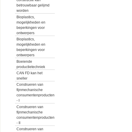
constructie kan
betrouwbaar gelijmd
worden
Bioplastics,
mogelijkheden en
beperkingen voor
ontwerpers
Bioplastics,
mogelijkheden en
beperkingen voor
ontwerpers
Boeiende
productietechniek
CAN FD kan het
sneller
Construeren van
fijnmechanische
consumentenproducten
- I
Construeren van
fijnmechanische
consumentenproducten
- II
Construeren van