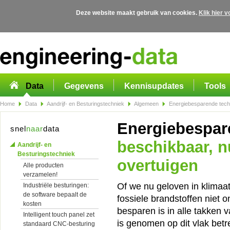
Deze website maakt gebruik van cookies.
Klik hier 
Overslaan en naar de algemene inhoud gaan
Data
Gegevens
Kennisupdates
Tools
Home
Data
Aandrijf- en Besturingstechniek
Algemeen
Energiebesparende techn
Energiebespar
snel
naar
data
beschikbaar, n
Aandrijf- en
Besturingstechniek
overtuigen
Alle producten
verzamelen!
Of we nu geloven in klimaat
Industriële besturingen:
de software bepaalt de
fossiele brandstoffen niet o
kosten
besparen is in alle takken 
Intelligent touch panel zet
is genomen op dit vlak betre
standaard CNC-besturing