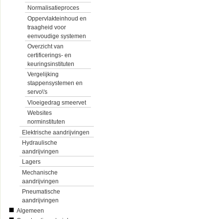
Normalisatieproces
Oppervlakteinhoud en
traagheid voor
eenvoudige systemen
Overzicht van
certificerings- en
keuringsinstituten
Vergelijking
stappensystemen en
servo\'s
Vloeigedrag smeervet
Websites
norminstituten
Elektrische aandrijvingen
Hydraulische
aandrijvingen
Lagers
Mechanische
aandrijvingen
Pneumatische
aandrijvingen
Algemeen