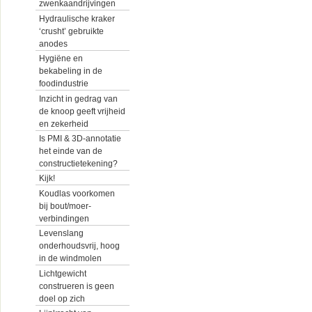
zwenkaandrijvingen
Hydraulische kraker
‘crusht’ gebruikte
anodes
Hygiëne en
bekabeling in de
foodindustrie
Inzicht in gedrag van
de knoop geeft vrijheid
en zekerheid
Is PMI & 3D-annotatie
het einde van de
constructietekening?
Kijk!
Koudlas voorkomen
bij bout/moer-
verbindingen
Levenslang
onderhoudsvrij, hoog
in de windmolen
Lichtgewicht
construeren is geen
doel op zich