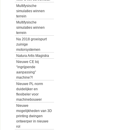
Multifysische
simulaties winnen
terrein
Multifysische
simulaties winnen
terrein
Na 2018 groeispurt
zuinige
motorsystemen
Natura Artis Magistra
Nieuwe CE bij
“ingrijpende
aanpassing”
machine?!
Nieuwe PL-norm
duidelijker en
flexibeler voor
machinebouwer
Nieuwe
mogelijkheden van 3D
printing dwingen
ontwerper in nieuwe
rol