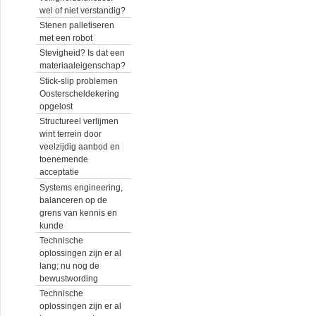
wel of niet verstandig?
Stenen palletiseren
met een robot
Stevigheid? Is dat een
materiaaleigenschap?
Stick-slip problemen
Oosterscheldekering
opgelost
Structureel verlijmen
wint terrein door
veelzijdig aanbod en
toenemende
acceptatie
Systems engineering,
balanceren op de
grens van kennis en
kunde
Technische
oplossingen zijn er al
lang; nu nog de
bewustwording
Technische
oplossingen zijn er al