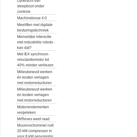
Lijnkracht van
sleepboot onder
controle
Machinebouw 4.0
Meeliften met digitale
besturingstechniek
Menselijke interactie
met industriële robots -
kan dat?
Met IE4 synchroon-
reluctantiemotor tot
40% minder verliezen
Milieubewust werken
én kosten verlagen
met motorreductoren
Milieubewust werken
én kosten verlagen
met motorreductoren
Motorrendementen
vergeleken
MrReves weet raad
Muizenschommel ruilt
20 kW compressor in
voor 8 kW servomotor