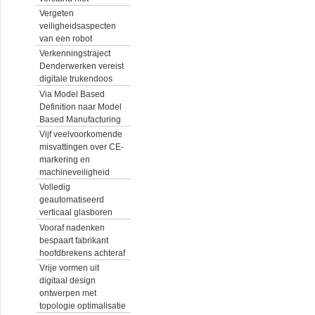
Vergeten
veiligheidsaspecten
van een robot
Verkenningstraject
Denderwerken vereist
digitale trukendoos
Via Model Based
Definition naar Model
Based Manufacturing
Vijf veelvoorkomende
misvattingen over CE-
markering en
machineveiligheid
Volledig
geautomatiseerd
verticaal glasboren
Vooraf nadenken
bespaart fabrikant
hoofdbrekens achteraf
Vrije vormen uit
digitaal design
ontwerpen met
topologie optimalisatie