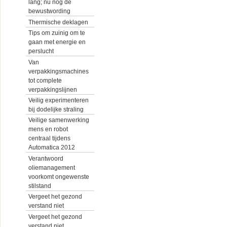
lang; nu nog de
bewustwording
Thermische deklagen
Tips om zuinig om te
gaan met energie en
perslucht
Van
verpakkingsmachines
tot complete
verpakkingslijnen
Veilig experimenteren
bij dodelijke straling
Veilige samenwerking
mens en robot
centraal tijdens
Automatica 2012
Verantwoord
oliemanagement
voorkomt ongewenste
stilstand
Vergeet het gezond
verstand niet
Vergeet het gezond
verstand niet