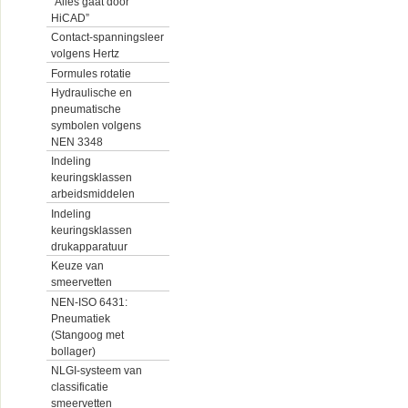
“Alles gaat door
HiCAD”
Contact-spanningsleer
volgens Hertz
Formules rotatie
Hydraulische en
pneumatische
symbolen volgens
NEN 3348
Indeling
keuringsklassen
arbeidsmiddelen
Indeling
keuringsklassen
drukapparatuur
Keuze van
smeervetten
NEN-ISO 6431:
Pneumatiek
(Stangoog met
bollager)
NLGI-systeem van
classificatie
smeervetten