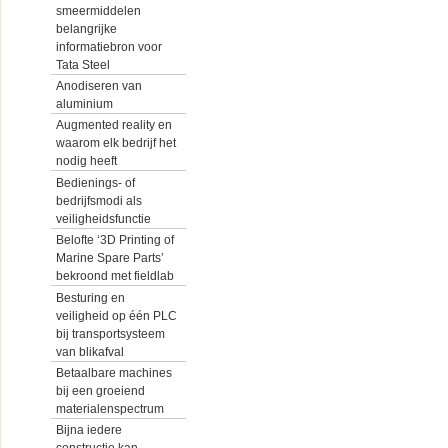
smeermiddelen
belangrijke
informatiebron voor
Tata Steel
Anodiseren van
aluminium
Augmented reality en
waarom elk bedrijf het
nodig heeft
Bedienings- of
bedrijfsmodi als
veiligheidsfunctie
Belofte ‘3D Printing of
Marine Spare Parts’
bekroond met fieldlab
Besturing en
veiligheid op één PLC
bij transportsysteem
van blikafval
Betaalbare machines
bij een groeiend
materialenspectrum
Bijna iedere