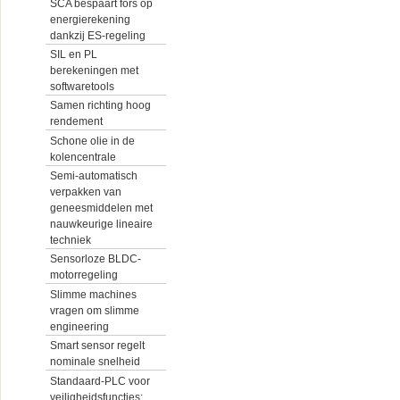
SCA bespaart fors op
energierekening
dankzij ES-regeling
SIL en PL
berekeningen met
softwaretools
Samen richting hoog
rendement
Schone olie in de
kolencentrale
Semi-automatisch
verpakken van
geneesmiddelen met
nauwkeurige lineaire
techniek
Sensorloze BLDC-
motorregeling
Slimme machines
vragen om slimme
engineering
Smart sensor regelt
nominale snelheid
Standaard-PLC voor
veiligheidsfuncties: