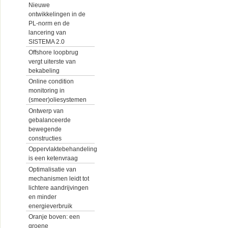
Nieuwe
ontwikkelingen in de
PL-norm en de
lancering van
SISTEMA 2.0
Offshore loopbrug
vergt uiterste van
bekabeling
Online condition
monitoring in
(smeer)oliesystemen
Ontwerp van
gebalanceerde
bewegende
constructies
Oppervlaktebehandeling
is een ketenvraag
Optimalisatie van
mechanismen leidt tot
lichtere aandrijvingen
en minder
energieverbruik
Oranje boven: een
groene