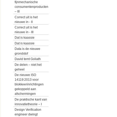
fijnmechanische
consumentenproducten
– III
Correct uit is het
nieuwe in - II
Correct uit is het
nieuwe in - III
Dat is kaassie
Dat is kaassie
Data is de nieuwe
grondstof
David temt Goliath
De delen – niet het
geheel
De nieuwe ISO
14119:2013 voor
blokkeerinrichtingen
gekoppeld aan
afschermingen
De praktische kant van
innovatietheorie – I
Design Verification
engineer dwingt