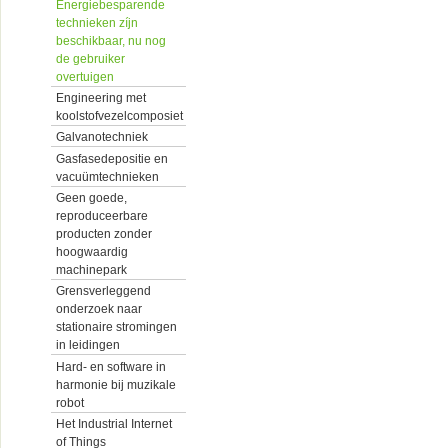
Energiebesparende
technieken zíjn
beschikbaar, nu nog
de gebruiker
overtuigen
Engineering met
koolstofvezelcomposiet
Galvanotechniek
Gasfasedepositie en
vacuümtechnieken
Geen goede,
reproduceerbare
producten zonder
hoogwaardig
machinepark
Grensverleggend
onderzoek naar
stationaire stromingen
in leidingen
Hard- en software in
harmonie bij muzikale
robot
Het Industrial Internet
of Things