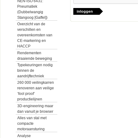
NEN-ISO 6431:
Pneumatiek
(Dubbelwangig
Stangoog [Gaffel])
Overzicht van de
verschillen en
overeenkomsten van
CE-markering en
HACCP
Rendementen
draaiende beweging
Typekeuringen nodig
binnen de
aandrijftechniek
260 000 veilingkarren
renoveren aan veilige
‘fool proof’
productielijnen
3D-engineering maar
dan vanuit je browser
Alles van stal met
compacte
motoraansturing
Analyse