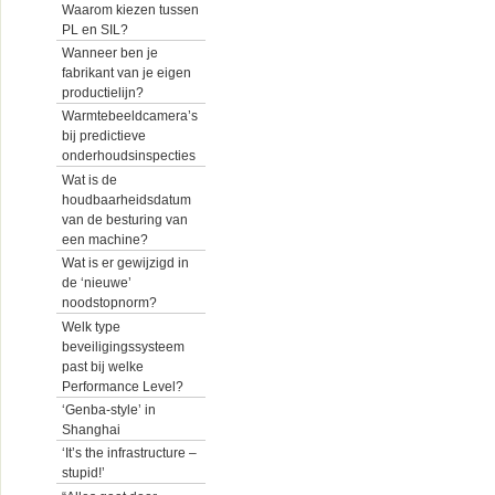
Waarom kiezen tussen
PL en SIL?
Wanneer ben je
fabrikant van je eigen
productielijn?
Warmtebeeldcamera’s
bij predictieve
onderhoudsinspecties
Wat is de
houdbaarheidsdatum
van de besturing van
een machine?
Wat is er gewijzigd in
de ‘nieuwe’
noodstopnorm?
Welk type
beveiligingssysteem
past bij welke
Performance Level?
‘Genba-style’ in
Shanghai
‘It’s the infrastructure –
stupid!’