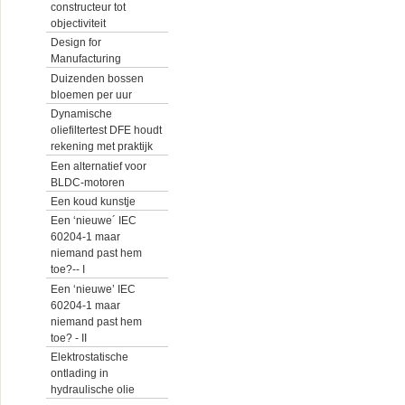
constructeur tot
objectiviteit
Design for
Manufacturing
Duizenden bossen
bloemen per uur
Dynamische
oliefiltertest DFE houdt
rekening met praktijk
Een alternatief voor
BLDC-motoren
Een koud kunstje
Een ‘nieuwe´ IEC
60204-1 maar
niemand past hem
toe?-- I
Een ‘nieuwe’ IEC
60204-1 maar
niemand past hem
toe? - II
Elektrostatische
ontlading in
hydraulische olie