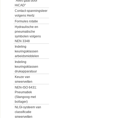
“Alles gaat door
HiCAD”
Contact-spanningsleer
volgens Hertz
Formules rotatie
Hydraulische en
pneumatische
symbolen volgens
NEN 3348
Indeling
keuringsklassen
arbeidsmiddelen
Indeling
keuringsklassen
drukapparatuur
Keuze van
smeervetten
NEN-ISO 6431:
Pneumatiek
(Stangoog met
bollager)
NLGI-systeem van
classificatie
smeervetten