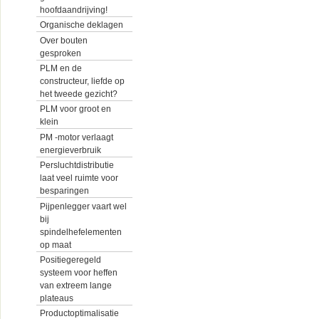
hoofdaandrijving!
Organische deklagen
Over bouten
gesproken
PLM en de
constructeur, liefde op
het tweede gezicht?
PLM voor groot en
klein
PM -motor verlaagt
energieverbruik
Persluchtdistributie
laat veel ruimte voor
besparingen
Pijpenlegger vaart wel
bij
spindelhefelementen
op maat
Positiegeregeld
systeem voor heffen
van extreem lange
plateaus
Productoptimalisatie