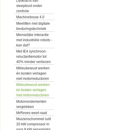
Lijnkracht van
sleepboot onder
controle
Machinebouw 4.0
Meeliften met digitale
besturingstechniek
Menselijke interactie
met industriële robots -
kan dat?
Met IE4 synchroon-
reluctantiemotor tot
40% minder verliezen
Milieubewust werken
én kosten verlagen
met motorreductoren
Milieubewust werken
én kosten verlagen
met motorreductoren
Motorrendementen
vergeleken
MrReves weet raad
Muizenschommel ruilt
20 kW compressor in
voor 8 kW servomotor