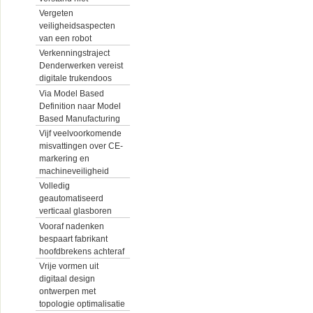
Vergeten
veiligheidsaspecten
van een robot
Verkenningstraject
Denderwerken vereist
digitale trukendoos
Via Model Based
Definition naar Model
Based Manufacturing
Vijf veelvoorkomende
misvattingen over CE-
markering en
machineveiligheid
Volledig
geautomatiseerd
verticaal glasboren
Vooraf nadenken
bespaart fabrikant
hoofdbrekens achteraf
Vrije vormen uit
digitaal design
ontwerpen met
topologie optimalisatie