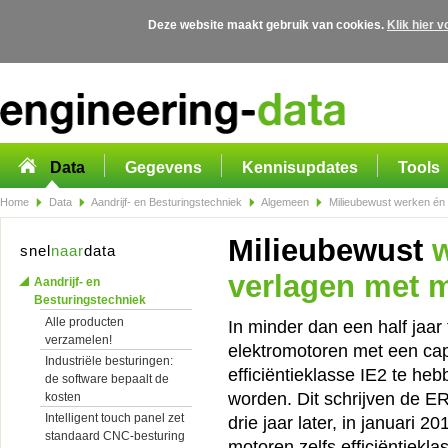
Deze website maakt gebruik van cookies.
Klik hier 
Overslaan en naar de algemene inhoud gaan
Data
Gegevens
Kennisupdates
Tools
Home
Data
Aandrijf- en Besturingstechniek
Algemeen
Milieubewust werken én 
Milieubewust
w
snel
naar
data
verlagen met 
Aandrijf- en
Besturingstechniek
Alle producten
In minder dan een half jaar 
verzamelen!
elektromotoren met een cap
Industriële besturingen:
efficiëntieklasse IE2 te h
de software bepaalt de
worden. Dit schrijven de E
kosten
Intelligent touch panel zet
drie jaar later, in januari 
standaard CNC-besturing
motoren zelfs efficiëntiekl