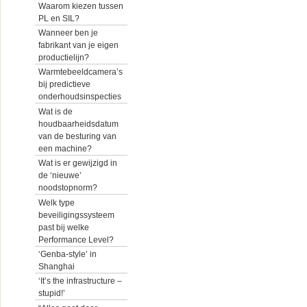
Waarom kiezen tussen
PL en SIL?
Wanneer ben je
fabrikant van je eigen
productielijn?
Warmtebeeldcamera’s
bij predictieve
onderhoudsinspecties
Wat is de
houdbaarheidsdatum
van de besturing van
een machine?
Wat is er gewijzigd in
de ‘nieuwe’
noodstopnorm?
Welk type
beveiligingssysteem
past bij welke
Performance Level?
‘Genba-style’ in
Shanghai
‘It’s the infrastructure –
stupid!’