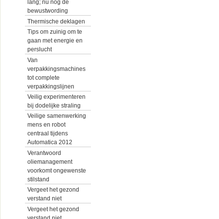
lang; nu nog de
bewustwording
Thermische deklagen
Tips om zuinig om te
gaan met energie en
perslucht
Van
verpakkingsmachines
tot complete
verpakkingslijnen
Veilig experimenteren
bij dodelijke straling
Veilige samenwerking
mens en robot
centraal tijdens
Automatica 2012
Verantwoord
oliemanagement
voorkomt ongewenste
stilstand
Vergeet het gezond
verstand niet
Vergeet het gezond
verstand niet