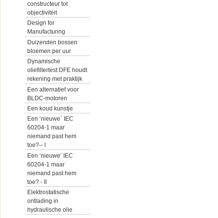
constructeur tot
objectiviteit
Design for
Manufacturing
Duizenden bossen
bloemen per uur
Dynamische
oliefiltertest DFE houdt
rekening met praktijk
Een alternatief voor
BLDC-motoren
Een koud kunstje
Een ‘nieuwe´ IEC
60204-1 maar
niemand past hem
toe?-- I
Een ‘nieuwe’ IEC
60204-1 maar
niemand past hem
toe? - II
Elektrostatische
ontlading in
hydraulische olie