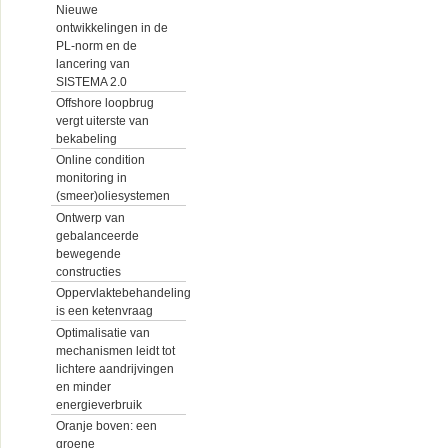
Nieuwe
ontwikkelingen in de
PL-norm en de
lancering van
SISTEMA 2.0
Offshore loopbrug
vergt uiterste van
bekabeling
Online condition
monitoring in
(smeer)oliesystemen
Ontwerp van
gebalanceerde
bewegende
constructies
Oppervlaktebehandeling
is een ketenvraag
Optimalisatie van
mechanismen leidt tot
lichtere aandrijvingen
en minder
energieverbruik
Oranje boven: een
groene