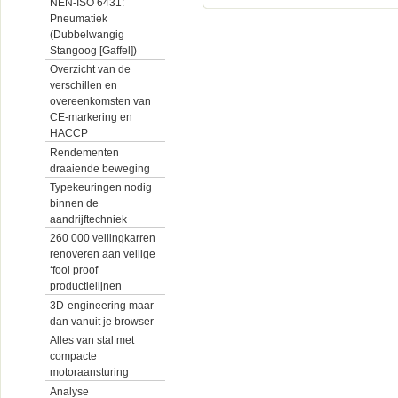
NEN-ISO 6431:
Pneumatiek
(Dubbelwangig
Stangoog [Gaffel])
Overzicht van de
verschillen en
overeenkomsten van
CE-markering en
HACCP
Rendementen
draaiende beweging
Typekeuringen nodig
binnen de
aandrijftechniek
260 000 veilingkarren
renoveren aan veilige
‘fool proof’
productielijnen
3D-engineering maar
dan vanuit je browser
Alles van stal met
compacte
motoraansturing
Analyse