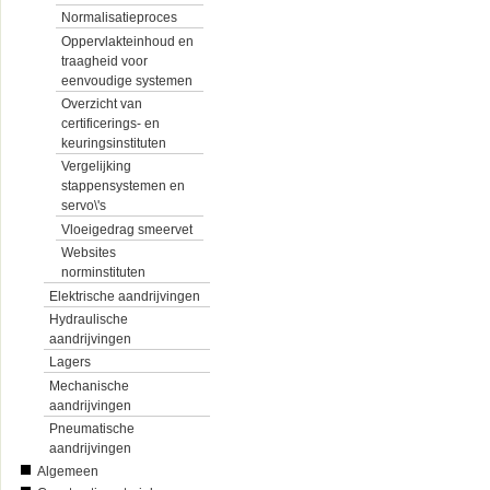
Normalisatieproces
Oppervlakteinhoud en
traagheid voor
eenvoudige systemen
Overzicht van
certificerings- en
keuringsinstituten
Vergelijking
stappensystemen en
servo\'s
Vloeigedrag smeervet
Websites
norminstituten
Elektrische aandrijvingen
Hydraulische
aandrijvingen
Lagers
Mechanische
aandrijvingen
Pneumatische
aandrijvingen
Algemeen