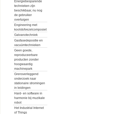
Energiebesparende
technieken zíjn
beschikbaar, nu nog
de gebruiker
overtuigen
Engineering met
koolstofvezelcomposiet
Galvanotechniek
Gasfasedepositie en
vacuümtechnieken
Geen goede,
reproduceerbare
producten zonder
hoogwaardig
machinepark
Grensverleggend
onderzoek naar
stationaire stromingen
in leidingen
Hard- en software in
harmonie bij muzikale
robot
Het Industrial Internet
of Things