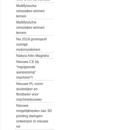
Multifysische
simulaties winnen
terrein
Multifysische
simulaties winnen
terrein
Na 2018 groeispurt
zuinige
motorsystemen
Natura Artis Magistra
Nieuwe CE bij
“ingrijpende
aanpassing”
machine?!
Nieuwe PL-norm
duidelijker en
flexibeler voor
machinebouwer
Nieuwe
mogelijkheden van 3D
printing dwingen
ontwerper in nieuwe
rol