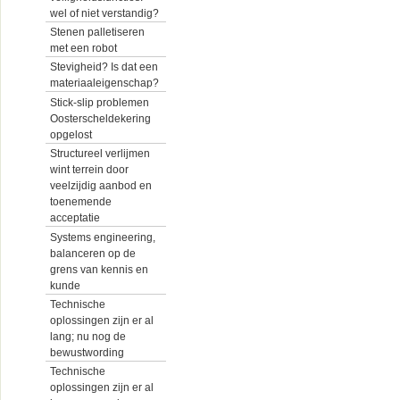
wel of niet verstandig?
Stenen palletiseren
met een robot
Stevigheid? Is dat een
materiaaleigenschap?
Stick-slip problemen
Oosterscheldekering
opgelost
Structureel verlijmen
wint terrein door
veelzijdig aanbod en
toenemende
acceptatie
Systems engineering,
balanceren op de
grens van kennis en
kunde
Technische
oplossingen zijn er al
lang; nu nog de
bewustwording
Technische
oplossingen zijn er al