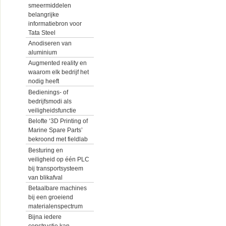
smeermiddelen
belangrijke
informatiebron voor
Tata Steel
Anodiseren van
aluminium
Augmented reality en
waarom elk bedrijf het
nodig heeft
Bedienings- of
bedrijfsmodi als
veiligheidsfunctie
Belofte ‘3D Printing of
Marine Spare Parts’
bekroond met fieldlab
Besturing en
veiligheid op één PLC
bij transportsysteem
van blikafval
Betaalbare machines
bij een groeiend
materialenspectrum
Bijna iedere