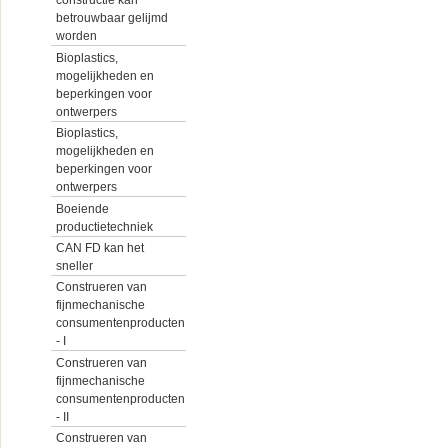
constructie kan
betrouwbaar gelijmd
worden
Bioplastics,
mogelijkheden en
beperkingen voor
ontwerpers
Bioplastics,
mogelijkheden en
beperkingen voor
ontwerpers
Boeiende
productietechniek
CAN FD kan het
sneller
Construeren van
fijnmechanische
consumentenproducten
- I
Construeren van
fijnmechanische
consumentenproducten
- II
Construeren van