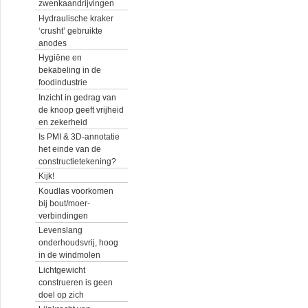
zwenkaandrijvingen
Hydraulische kraker
‘crusht’ gebruikte
anodes
Hygiëne en
bekabeling in de
foodindustrie
Inzicht in gedrag van
de knoop geeft vrijheid
en zekerheid
Is PMI & 3D-annotatie
het einde van de
constructietekening?
Kijk!
Koudlas voorkomen
bij bout/moer-
verbindingen
Levenslang
onderhoudsvrij, hoog
in de windmolen
Lichtgewicht
construeren is geen
doel op zich