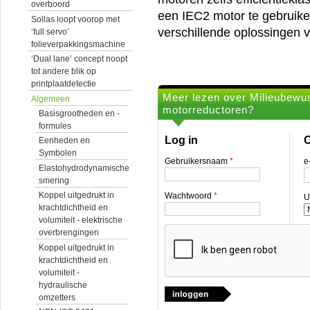
overboord
een IEC2 motor te gebruiken
Sollas loopt voorop met
verschillende oplossingen v
‘full servo’
folieverpakkingsmachine
‘Dual lane’ concept noopt
tot andere blik op
printplaatdetectie
Meer lezen over Milieubewu
Algemeen
motorreductoren?
Basisgrootheden en -
formules
Log in
O
Eenheden en
Symbolen
Gebruikersnaam
*
e
Elastohydrodynamische
smering
Koppel uitgedrukt in
Wachtwoord
*
U
krachtdichtheid en
volumiteit - elektrische
overbrengingen
Koppel uitgedrukt in
krachtdichtheid en
volumiteit -
hydraulische
omzetters