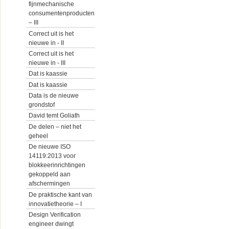
fijnmechanische
consumentenproducten
– III
Correct uit is het
nieuwe in - II
Correct uit is het
nieuwe in - III
Dat is kaassie
Dat is kaassie
Data is de nieuwe
grondstof
David temt Goliath
De delen – niet het
geheel
De nieuwe ISO
14119:2013 voor
blokkeerinrichtingen
gekoppeld aan
afschermingen
De praktische kant van
innovatietheorie – I
Design Verification
engineer dwingt