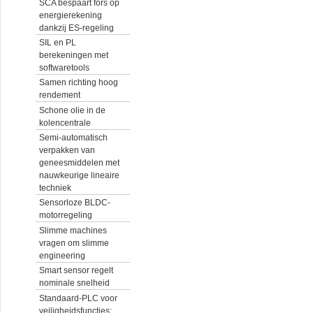
SCA bespaart fors op
energierekening
dankzij ES-regeling
SIL en PL
berekeningen met
softwaretools
Samen richting hoog
rendement
Schone olie in de
kolencentrale
Semi-automatisch
verpakken van
geneesmiddelen met
nauwkeurige lineaire
techniek
Sensorloze BLDC-
motorregeling
Slimme machines
vragen om slimme
engineering
Smart sensor regelt
nominale snelheid
Standaard-PLC voor
veiligheidsfuncties: