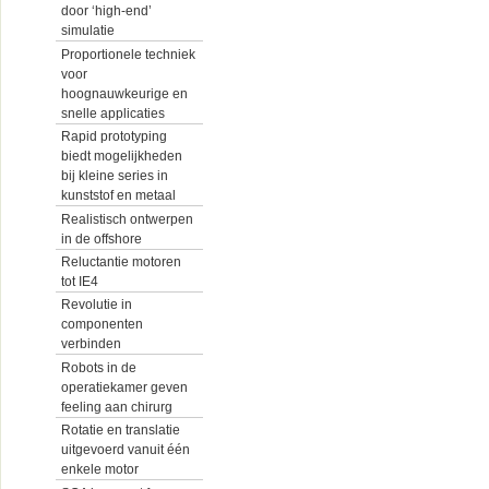
door ‘high-end’
simulatie
Proportionele techniek
voor
hoognauwkeurige en
snelle applicaties
Rapid prototyping
biedt mogelijkheden
bij kleine series in
kunststof en metaal
Realistisch ontwerpen
in de offshore
Reluctantie motoren
tot IE4
Revolutie in
componenten
verbinden
Robots in de
operatiekamer geven
feeling aan chirurg
Rotatie en translatie
uitgevoerd vanuit één
enkele motor