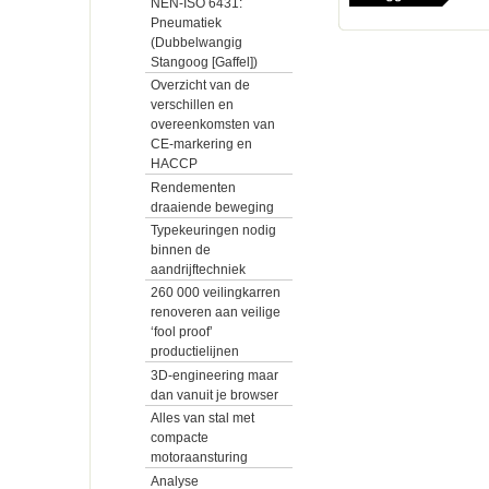
NEN-ISO 6431:
Pneumatiek
(Dubbelwangig
Stangoog [Gaffel])
Overzicht van de
verschillen en
overeenkomsten van
CE-markering en
HACCP
Rendementen
draaiende beweging
Typekeuringen nodig
binnen de
aandrijftechniek
260 000 veilingkarren
renoveren aan veilige
‘fool proof’
productielijnen
3D-engineering maar
dan vanuit je browser
Alles van stal met
compacte
motoraansturing
Analyse