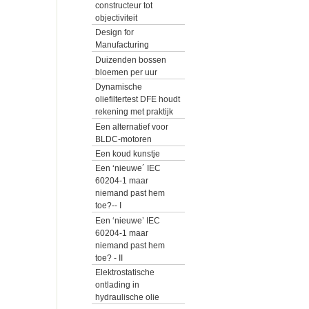
constructeur tot
objectiviteit
Design for
Manufacturing
Duizenden bossen
bloemen per uur
Dynamische
oliefiltertest DFE houdt
rekening met praktijk
Een alternatief voor
BLDC-motoren
Een koud kunstje
Een ‘nieuwe´ IEC
60204-1 maar
niemand past hem
toe?-- I
Een ‘nieuwe’ IEC
60204-1 maar
niemand past hem
toe? - II
Elektrostatische
ontlading in
hydraulische olie