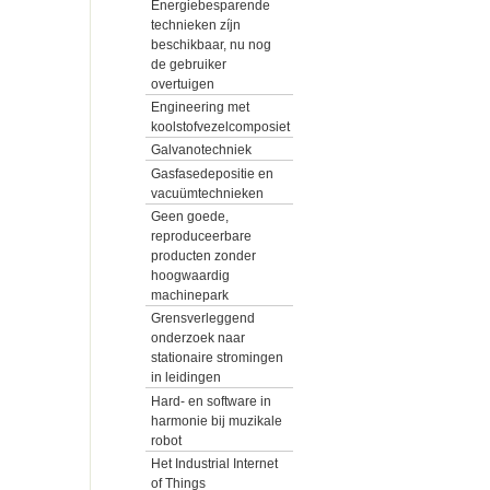
Energiebesparende
technieken zíjn
beschikbaar, nu nog
de gebruiker
overtuigen
Engineering met
koolstofvezelcomposiet
Galvanotechniek
Gasfasedepositie en
vacuümtechnieken
Geen goede,
reproduceerbare
producten zonder
hoogwaardig
machinepark
Grensverleggend
onderzoek naar
stationaire stromingen
in leidingen
Hard- en software in
harmonie bij muzikale
robot
Het Industrial Internet
of Things