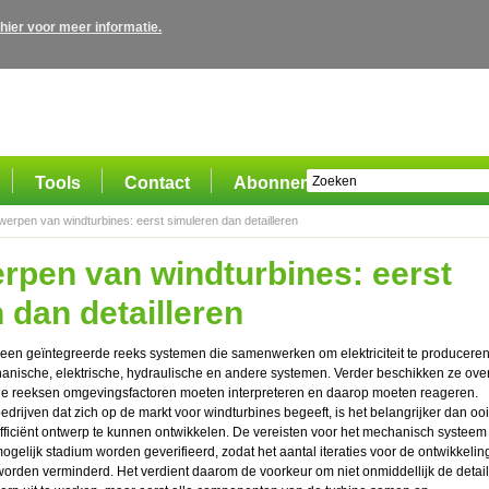
 hier voor meer informatie.
Tools
Contact
Abonnement
erpen van windturbines: eerst simuleren dan detailleren
rpen van windturbines: eerst
 dan detailleren
 een geïntegreerde reeks systemen die samenwerken om elektriciteit te produceren
anische, elektrische, hydraulische en andere systemen. Verder beschikken ze ove
die reeksen omgevingsfactoren moeten interpreteren en daarop moeten reageren.
edrijven dat zich op de markt voor windturbines begeeft, is het belangrijker dan ooi
fficiënt ontwerp te kunnen ontwikkelen. De vereisten voor het mechanisch systeem
gelijk stadium worden geverifieerd, zodat het aantal iteraties voor de ontwikkelin
rden verminderd. Het verdient daarom de voorkeur om niet onmiddellijk de detai