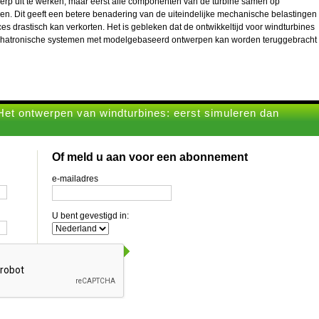
rp uit te werken, maar eerst alle componenten van de turbine samen op
en. Dit geeft een betere benadering van de uiteindelijke mechanische belastingen
es drastisch kan verkorten. Het is gebleken dat de ontwikkeltijd voor windturbines
hatronische systemen met modelgebaseerd ontwerpen kan worden teruggebracht
Het ontwerpen van windturbines: eerst simuleren dan
Of meld u aan voor een abonnement
e-mailadres
U bent gevestigd in: