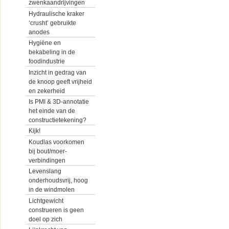
zwenkaandrijvingen
Hydraulische kraker
‘crusht’ gebruikte
anodes
Hygiëne en
bekabeling in de
foodindustrie
Inzicht in gedrag van
de knoop geeft vrijheid
en zekerheid
Is PMI & 3D-annotatie
het einde van de
constructietekening?
Kijk!
Koudlas voorkomen
bij bout/moer-
verbindingen
Levenslang
onderhoudsvrij, hoog
in de windmolen
Lichtgewicht
construeren is geen
doel op zich