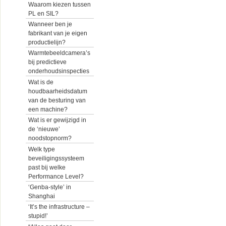
Waarom kiezen tussen
PL en SIL?
Wanneer ben je
fabrikant van je eigen
productielijn?
Warmtebeeldcamera’s
bij predictieve
onderhoudsinspecties
Wat is de
houdbaarheidsdatum
van de besturing van
een machine?
Wat is er gewijzigd in
de ‘nieuwe’
noodstopnorm?
Welk type
beveiligingssysteem
past bij welke
Performance Level?
‘Genba-style’ in
Shanghai
‘It’s the infrastructure –
stupid!’