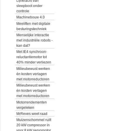
Lijnkracht van
sleepboot onder
controle
Machinebouw 4.0
Meeliften met digitale
besturingstechniek
Menselijke interactie
met industriële robots -
kan dat?
Met IE4 synchroon-
reluctantiemotor tot
40% minder verliezen
Milieubewust werken
én kosten verlagen
met motorreductoren
Milieubewust werken
én kosten verlagen
met motorreductoren
Motorrendementen
vergeleken
MrReves weet raad
Muizenschommel ruilt
20 kW compressor in
voor 8 kW servomotor