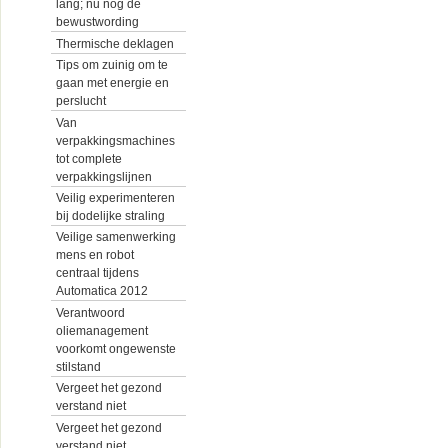
lang; nu nog de
bewustwording
Thermische deklagen
Tips om zuinig om te
gaan met energie en
perslucht
Van
verpakkingsmachines
tot complete
verpakkingslijnen
Veilig experimenteren
bij dodelijke straling
Veilige samenwerking
mens en robot
centraal tijdens
Automatica 2012
Verantwoord
oliemanagement
voorkomt ongewenste
stilstand
Vergeet het gezond
verstand niet
Vergeet het gezond
verstand niet