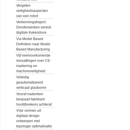
Vergeten
veiligheidsaspecten
van een robot
Verkenningstraject
Denderwerken vereist
digitale trukendoos
Via Model Based
Definition naar Model
Based Manufacturing
Vijf veelvoorkomende
misvattingen over CE-
markering en
machineveiligheid
Volledig
geautomatiseerd
verticaal glasboren
Vooraf nadenken
bespaart fabrikant
hoofdbrekens achteraf
Vrije vormen uit
digitaal design
ontwerpen met
topologie optimalisatie