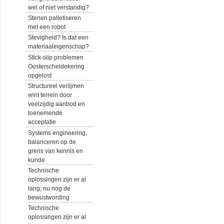
wel of niet verstandig?
Stenen palletiseren
met een robot
Stevigheid? Is dat een
materiaaleigenschap?
Stick-slip problemen
Oosterscheldekering
opgelost
Structureel verlijmen
wint terrein door
veelzijdig aanbod en
toenemende
acceptatie
Systems engineering,
balanceren op de
grens van kennis en
kunde
Technische
oplossingen zijn er al
lang; nu nog de
bewustwording
Technische
oplossingen zijn er al