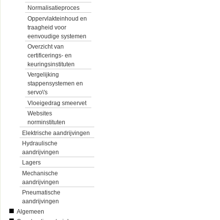
Normalisatieproces
Oppervlakteinhoud en
traagheid voor
eenvoudige systemen
Overzicht van
certificerings- en
keuringsinstituten
Vergelijking
stappensystemen en
servo\'s
Vloeigedrag smeervet
Websites
norminstituten
Elektrische aandrijvingen
Hydraulische
aandrijvingen
Lagers
Mechanische
aandrijvingen
Pneumatische
aandrijvingen
Algemeen