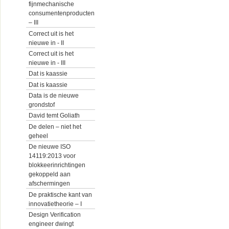
fijnmechanische
consumentenproducten
– III
Correct uit is het
nieuwe in - II
Correct uit is het
nieuwe in - III
Dat is kaassie
Dat is kaassie
Data is de nieuwe
grondstof
David temt Goliath
De delen – niet het
geheel
De nieuwe ISO
14119:2013 voor
blokkeerinrichtingen
gekoppeld aan
afschermingen
De praktische kant van
innovatietheorie – I
Design Verification
engineer dwingt