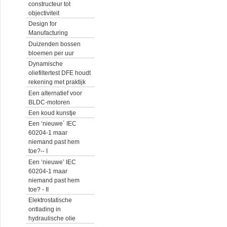
constructeur tot
objectiviteit
Design for
Manufacturing
Duizenden bossen
bloemen per uur
Dynamische
oliefiltertest DFE houdt
rekening met praktijk
Een alternatief voor
BLDC-motoren
Een koud kunstje
Een ‘nieuwe´ IEC
60204-1 maar
niemand past hem
toe?-- I
Een ‘nieuwe’ IEC
60204-1 maar
niemand past hem
toe? - II
Elektrostatische
ontlading in
hydraulische olie