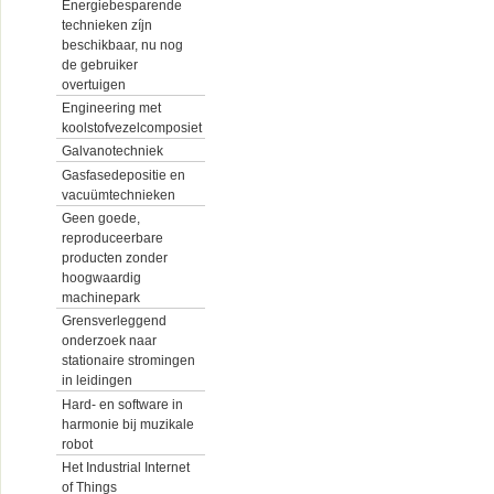
Energiebesparende
technieken zíjn
beschikbaar, nu nog
de gebruiker
overtuigen
Engineering met
koolstofvezelcomposiet
Galvanotechniek
Gasfasedepositie en
vacuümtechnieken
Geen goede,
reproduceerbare
producten zonder
hoogwaardig
machinepark
Grensverleggend
onderzoek naar
stationaire stromingen
in leidingen
Hard- en software in
harmonie bij muzikale
robot
Het Industrial Internet
of Things