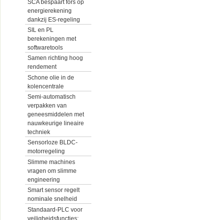
SCA bespaart fors op
energierekening
dankzij ES-regeling
SIL en PL
berekeningen met
softwaretools
Samen richting hoog
rendement
Schone olie in de
kolencentrale
Semi-automatisch
verpakken van
geneesmiddelen met
nauwkeurige lineaire
techniek
Sensorloze BLDC-
motorregeling
Slimme machines
vragen om slimme
engineering
Smart sensor regelt
nominale snelheid
Standaard-PLC voor
veiligheidsfuncties: