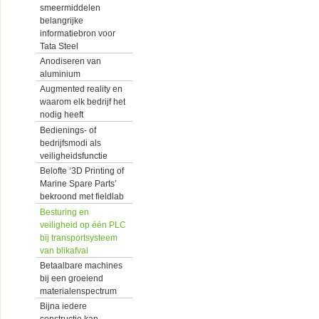
smeermiddelen
belangrijke
informatiebron voor
Tata Steel
Anodiseren van
aluminium
Augmented reality en
waarom elk bedrijf het
nodig heeft
Bedienings- of
bedrijfsmodi als
veiligheidsfunctie
Belofte ‘3D Printing of
Marine Spare Parts’
bekroond met fieldlab
Besturing en
veiligheid op één PLC
bij transportsysteem
van blikafval
Betaalbare machines
bij een groeiend
materialenspectrum
Bijna iedere