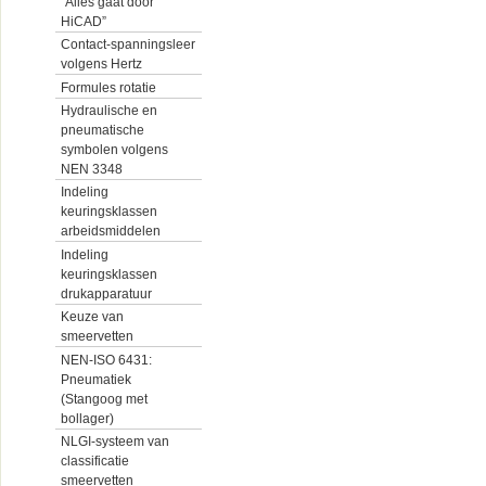
“Alles gaat door
HiCAD”
Contact-spanningsleer
volgens Hertz
Formules rotatie
Hydraulische en
pneumatische
symbolen volgens
NEN 3348
Indeling
keuringsklassen
arbeidsmiddelen
Indeling
keuringsklassen
drukapparatuur
Keuze van
smeervetten
NEN-ISO 6431:
Pneumatiek
(Stangoog met
bollager)
NLGI-systeem van
classificatie
smeervetten