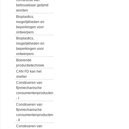
constructie kan
betrouwbaar gelijmd
worden
Bioplastics,
mogelijkheden en
beperkingen voor
ontwerpers
Bioplastics,
mogelijkheden en
beperkingen voor
ontwerpers
Boeiende
productietechniek
CAN FD kan het
sneller
Construeren van
fijnmechanische
consumentenproducten
- I
Construeren van
fijnmechanische
consumentenproducten
- II
Construeren van