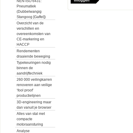
NEN-ISO 6431:
Pneumatiek
(Dubbelwangig
Stangoog [Gaffel])
Overzicht van de
verschillen en
overeenkomsten van
CE-markering en
HACCP
Rendementen
draaiende beweging
Typekeuringen nodig
binnen de
aandrijftechniek
260 000 veilingkarren
renoveren aan veilige
‘fool proof’
productielijnen
3D-engineering maar
dan vanuit je browser
Alles van stal met
compacte
motoraansturing
Analyse