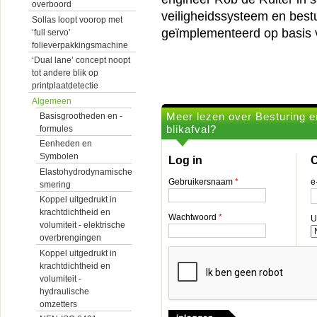
overboord
veiligheidssysteem en best
Sollas loopt voorop met
geïmplementeerd op basis
‘full servo’
folieverpakkingsmachine
‘Dual lane’ concept noopt
tot andere blik op
printplaatdetectie
Algemeen
Meer lezen over Besturing e
Basisgrootheden en -
blikafval?
formules
Eenheden en
Symbolen
Log in
O
Elastohydrodynamische
Gebruikersnaam
*
e
smering
Koppel uitgedrukt in
krachtdichtheid en
Wachtwoord
*
U
volumiteit - elektrische
overbrengingen
Koppel uitgedrukt in
krachtdichtheid en
volumiteit -
hydraulische
omzetters