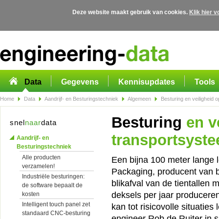
Deze website maakt gebruik van cookies.
Klik hier 
Overslaan en naar de algemene inhoud gaan
Data
Gegevens
Kennisupdates
Tools
Home
Data
Aandrijf- en Besturingstechniek
Algemeen
Besturing en veiligheid o
Besturing
en ve
snel
naar
data
transportsyste
Aandrijf- en
Besturingstechniek
Alle producten
Een bijna 100 meter lange 
verzamelen!
Packaging, producent van b
Industriële besturingen:
blikafval van de tientallen
de software bepaalt de
deksels per jaar produceren
kosten
Intelligent touch panel zet
kan tot risicovolle situaties
standaard CNC-besturing
engineer Rob de Ruiter in 