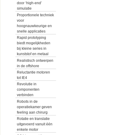
door ‘high-end’
simulatie
Proportionele techniek
voor
hoognauwkeurige en
snelle applicaties
Rapid prototyping
biedt mogelijkheden
bij kleine series in
kunststof en metaal
Realistisch ontwerpen
in de offshore
Reluctantie motoren
tot IE4
Revolutie in
componenten
verbinden
Robots in de
operatiekamer geven
feeling aan chirurg
Rotatie en translatie
uitgevoerd vanuit één
enkele motor