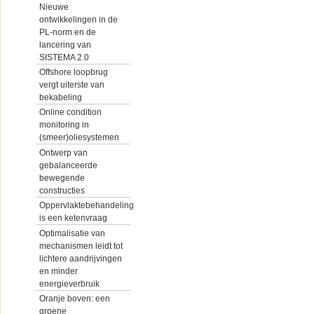
Nieuwe
ontwikkelingen in de
PL-norm en de
lancering van
SISTEMA 2.0
Offshore loopbrug
vergt uiterste van
bekabeling
Online condition
monitoring in
(smeer)oliesystemen
Ontwerp van
gebalanceerde
bewegende
constructies
Oppervlaktebehandeling
is een ketenvraag
Optimalisatie van
mechanismen leidt tot
lichtere aandrijvingen
en minder
energieverbruik
Oranje boven: een
groene