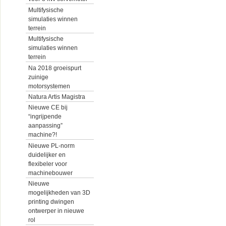
Multifysische
simulaties winnen
terrein
Multifysische
simulaties winnen
terrein
Na 2018 groeispurt
zuinige
motorsystemen
Natura Artis Magistra
Nieuwe CE bij
“ingrijpende
aanpassing”
machine?!
Nieuwe PL-norm
duidelijker en
flexibeler voor
machinebouwer
Nieuwe
mogelijkheden van 3D
printing dwingen
ontwerper in nieuwe
rol