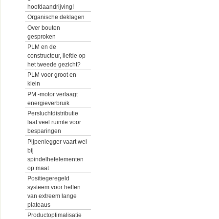
hoofdaandrijving!
Organische deklagen
Over bouten
gesproken
PLM en de
constructeur, liefde op
het tweede gezicht?
PLM voor groot en
klein
PM -motor verlaagt
energieverbruik
Persluchtdistributie
laat veel ruimte voor
besparingen
Pijpenlegger vaart wel
bij
spindelhefelementen
op maat
Positiegeregeld
systeem voor heffen
van extreem lange
plateaus
Productoptimalisatie