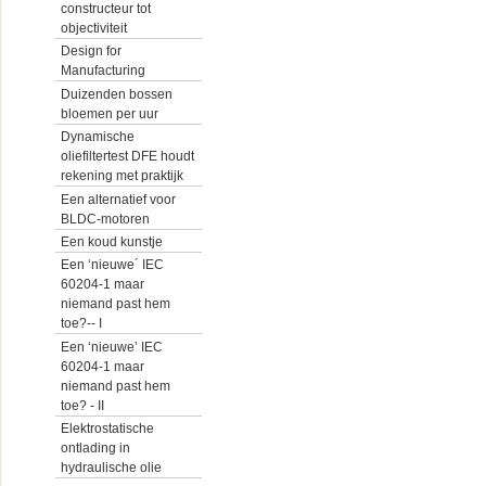
constructeur tot
objectiviteit
Design for
Manufacturing
Duizenden bossen
bloemen per uur
Dynamische
oliefiltertest DFE houdt
rekening met praktijk
Een alternatief voor
BLDC-motoren
Een koud kunstje
Een ‘nieuwe´ IEC
60204-1 maar
niemand past hem
toe?-- I
Een ‘nieuwe’ IEC
60204-1 maar
niemand past hem
toe? - II
Elektrostatische
ontlading in
hydraulische olie