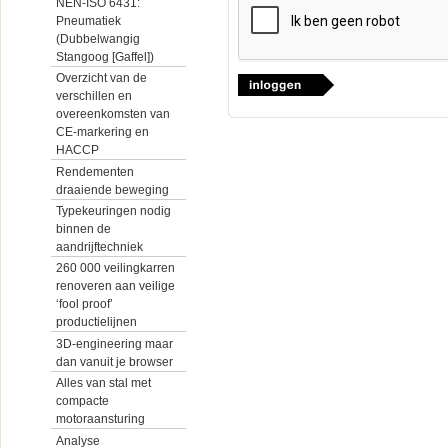
NEN-ISO 6431:
Pneumatiek
(Dubbelwangig
Stangoog [Gaffel])
Overzicht van de
verschillen en
overeenkomsten van
CE-markering en
HACCP
Rendementen
draaiende beweging
Typekeuringen nodig
binnen de
aandrijftechniek
260 000 veilingkarren
renoveren aan veilige
‘fool proof’
productielijnen
3D-engineering maar
dan vanuit je browser
Alles van stal met
compacte
motoraansturing
Analyse