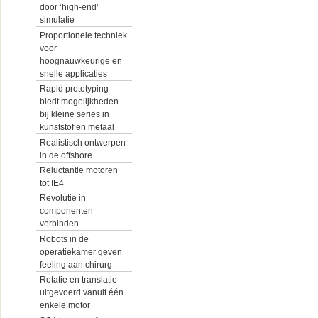
door ‘high-end’
simulatie
Proportionele techniek
voor
hoognauwkeurige en
snelle applicaties
Rapid prototyping
biedt mogelijkheden
bij kleine series in
kunststof en metaal
Realistisch ontwerpen
in de offshore
Reluctantie motoren
tot IE4
Revolutie in
componenten
verbinden
Robots in de
operatiekamer geven
feeling aan chirurg
Rotatie en translatie
uitgevoerd vanuit één
enkele motor