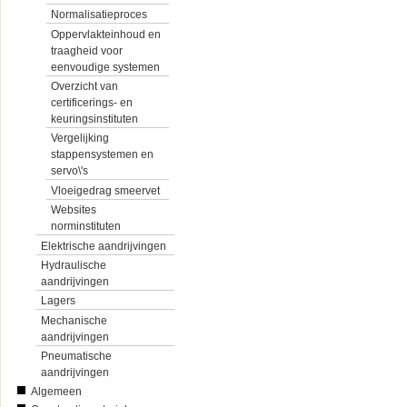
Normalisatieproces
Oppervlakteinhoud en
traagheid voor
eenvoudige systemen
Overzicht van
certificerings- en
keuringsinstituten
Vergelijking
stappensystemen en
servo\'s
Vloeigedrag smeervet
Websites
norminstituten
Elektrische aandrijvingen
Hydraulische
aandrijvingen
Lagers
Mechanische
aandrijvingen
Pneumatische
aandrijvingen
Algemeen