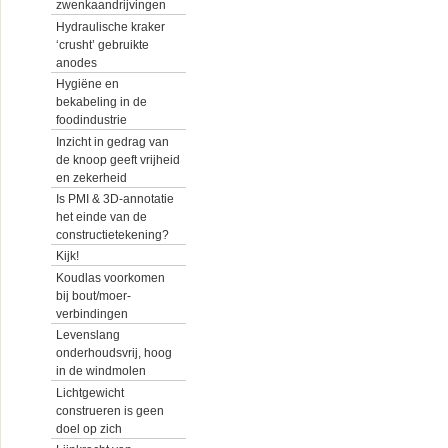
zwenkaandrijvingen
Hydraulische kraker
‘crusht’ gebruikte
anodes
Hygiëne en
bekabeling in de
foodindustrie
Inzicht in gedrag van
de knoop geeft vrijheid
en zekerheid
Is PMI & 3D-annotatie
het einde van de
constructietekening?
Kijk!
Koudlas voorkomen
bij bout/moer-
verbindingen
Levenslang
onderhoudsvrij, hoog
in de windmolen
Lichtgewicht
construeren is geen
doel op zich