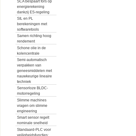
SCA bespaart fors op
energierekening
dankzij ES-regeling
SIL en PL
berekeningen met
softwaretools
Samen richting hoog
rendement
Schone olie in de
kolencentrale
Semi-automatisch
verpakken van
geneesmiddelen met
nauwkeurige lineaire
techniek
Sensorloze BLDC-
motorregeling
Slimme machines
vragen om slimme
engineering
Smart sensor regelt
nominale snelheid
Standaard-PLC voor
veiligheidsfuncties: