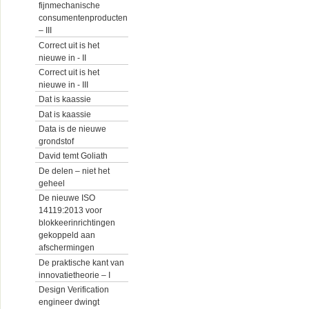
fijnmechanische
consumentenproducten
– III
Correct uit is het
nieuwe in - II
Correct uit is het
nieuwe in - III
Dat is kaassie
Dat is kaassie
Data is de nieuwe
grondstof
David temt Goliath
De delen – niet het
geheel
De nieuwe ISO
14119:2013 voor
blokkeerinrichtingen
gekoppeld aan
afschermingen
De praktische kant van
innovatietheorie – I
Design Verification
engineer dwingt