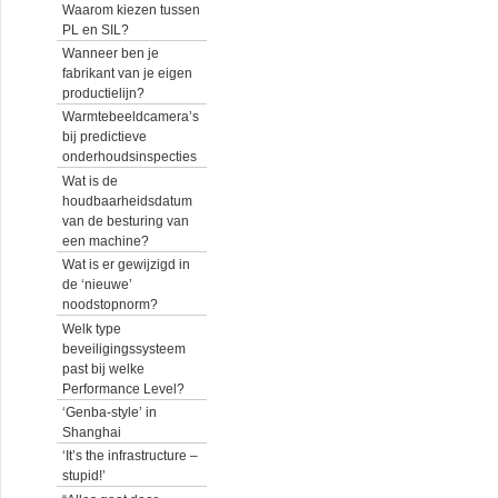
Waarom kiezen tussen
PL en SIL?
Wanneer ben je
fabrikant van je eigen
productielijn?
Warmtebeeldcamera’s
bij predictieve
onderhoudsinspecties
Wat is de
houdbaarheidsdatum
van de besturing van
een machine?
Wat is er gewijzigd in
de ‘nieuwe’
noodstopnorm?
Welk type
beveiligingssysteem
past bij welke
Performance Level?
‘Genba-style’ in
Shanghai
‘It’s the infrastructure –
stupid!’