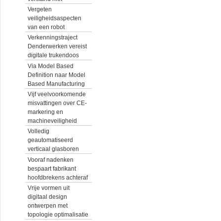
Vergeten
veiligheidsaspecten
van een robot
Verkenningstraject
Denderwerken vereist
digitale trukendoos
Via Model Based
Definition naar Model
Based Manufacturing
Vijf veelvoorkomende
misvattingen over CE-
markering en
machineveiligheid
Volledig
geautomatiseerd
verticaal glasboren
Vooraf nadenken
bespaart fabrikant
hoofdbrekens achteraf
Vrije vormen uit
digitaal design
ontwerpen met
topologie optimalisatie