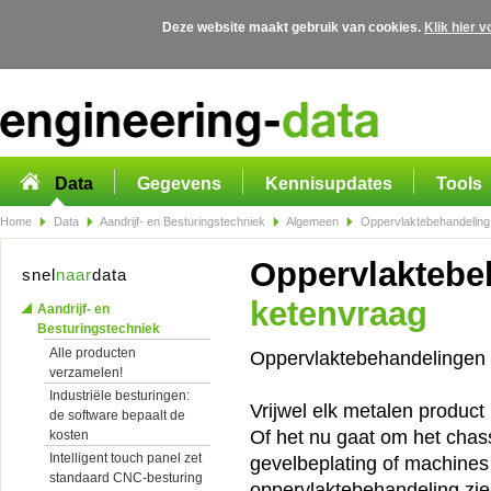
Deze website maakt gebruik van cookies.
Klik hier 
Overslaan en naar de algemene inhoud gaan
Data
Gegevens
Kennisupdates
Tools
Home
Data
Aandrijf- en Besturingstechniek
Algemeen
Oppervlaktebehandeling 
Oppervlaktebe
snel
naar
data
ketenvraag
Aandrijf- en
Besturingstechniek
Alle producten
Oppervlaktebehandelingen v
verzamelen!
Industriële besturingen:
Vrijwel elk metalen produc
de software bepaalt de
Of het nu gaat om het chas
kosten
Intelligent touch panel zet
gevelbeplating of machines 
standaard CNC-besturing
oppervlaktebehandeling zien