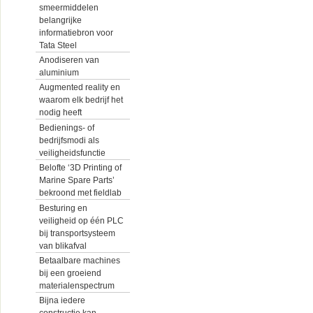
smeermiddelen
belangrijke
informatiebron voor
Tata Steel
Anodiseren van
aluminium
Augmented reality en
waarom elk bedrijf het
nodig heeft
Bedienings- of
bedrijfsmodi als
veiligheidsfunctie
Belofte ‘3D Printing of
Marine Spare Parts’
bekroond met fieldlab
Besturing en
veiligheid op één PLC
bij transportsysteem
van blikafval
Betaalbare machines
bij een groeiend
materialenspectrum
Bijna iedere