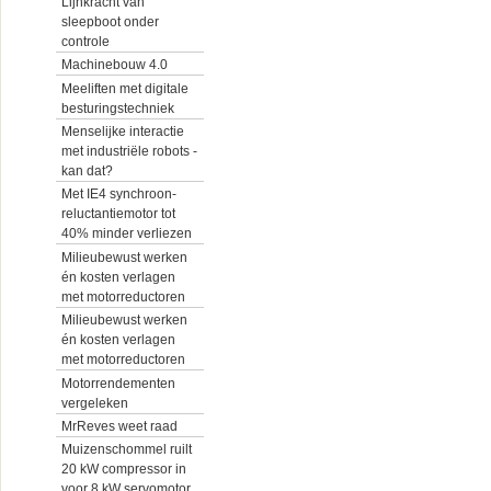
Lijnkracht van
sleepboot onder
controle
Machinebouw 4.0
Meeliften met digitale
besturingstechniek
Menselijke interactie
met industriële robots -
kan dat?
Met IE4 synchroon-
reluctantiemotor tot
40% minder verliezen
Milieubewust werken
én kosten verlagen
met motorreductoren
Milieubewust werken
én kosten verlagen
met motorreductoren
Motorrendementen
vergeleken
MrReves weet raad
Muizenschommel ruilt
20 kW compressor in
voor 8 kW servomotor