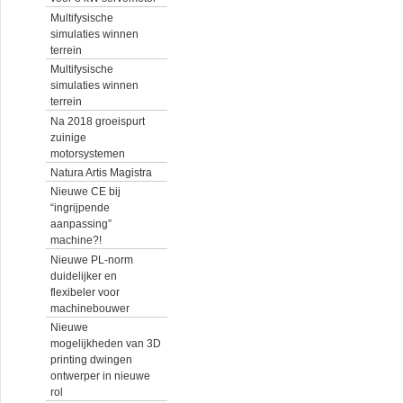
Multifysische
simulaties winnen
terrein
Multifysische
simulaties winnen
terrein
Na 2018 groeispurt
zuinige
motorsystemen
Natura Artis Magistra
Nieuwe CE bij
“ingrijpende
aanpassing”
machine?!
Nieuwe PL-norm
duidelijker en
flexibeler voor
machinebouwer
Nieuwe
mogelijkheden van 3D
printing dwingen
ontwerper in nieuwe
rol