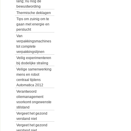
lang; nu nog de
bewustwording
Thermische deklagen
Tips om zuinig om te
gaan met energie en
perslucht
Van
verpakkingsmachines
tot complete
verpakkingslijnen
Veilig experimenteren
bij dodelijke straling
Veilige samenwerking
mens en robot
centraal tijdens
Automatica 2012
Verantwoord
oliemanagement
voorkomt ongewenste
stilstand
Vergeet het gezond
verstand niet
Vergeet het gezond
verstand niet