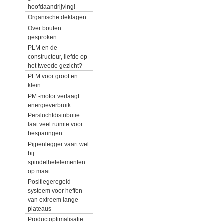
hoofdaandrijving!
Organische deklagen
Over bouten
gesproken
PLM en de
constructeur, liefde op
het tweede gezicht?
PLM voor groot en
klein
PM -motor verlaagt
energieverbruik
Persluchtdistributie
laat veel ruimte voor
besparingen
Pijpenlegger vaart wel
bij
spindelhefelementen
op maat
Positiegeregeld
systeem voor heffen
van extreem lange
plateaus
Productoptimalisatie