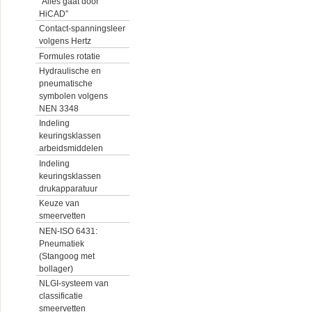
“Alles gaat door
HiCAD”
Contact-spanningsleer
volgens Hertz
Formules rotatie
Hydraulische en
pneumatische
symbolen volgens
NEN 3348
Indeling
keuringsklassen
arbeidsmiddelen
Indeling
keuringsklassen
drukapparatuur
Keuze van
smeervetten
NEN-ISO 6431:
Pneumatiek
(Stangoog met
bollager)
NLGI-systeem van
classificatie
smeervetten