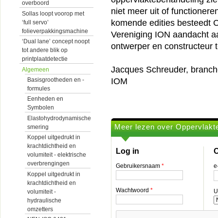
overboord
niet meer uit of functioner
Sollas loopt voorop met
komende edities besteedt 
‘full servo’
folieverpakkingsmachine
Vereniging ION aandacht aa
‘Dual lane’ concept noopt
ontwerper en constructeur t
tot andere blik op
printplaatdetectie
Jacques Schreuder, branche
Algemeen
IOM
Basisgrootheden en -
formules
Eenheden en
Symbolen
Elastohydrodynamische
Meer lezen over Oppervlakt
smering
Koppel uitgedrukt in
krachtdichtheid en
Log in
O
volumiteit - elektrische
overbrengingen
Gebruikersnaam
*
e
Koppel uitgedrukt in
krachtdichtheid en
Wachtwoord
*
U
volumiteit -
hydraulische
omzetters