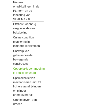
Nieuwe
ontwikkelingen in de
PL-norm en de
lancering van
SISTEMA 2.0
Offshore loopbrug
vergt uiterste van
bekabeling
Online condition
monitoring in
(smeer)oliesystemen
Ontwerp van
gebalanceerde
bewegende
constructies
Oppervlaktebehandeling
is een ketenvraag
Optimalisatie van
mechanismen leidt tot
lichtere aandrijvingen
en minder
energieverbruik
Oranje boven: een
groene