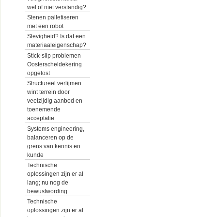
wel of niet verstandig?
Stenen palletiseren
met een robot
Stevigheid? Is dat een
materiaaleigenschap?
Stick-slip problemen
Oosterscheldekering
opgelost
Structureel verlijmen
wint terrein door
veelzijdig aanbod en
toenemende
acceptatie
Systems engineering,
balanceren op de
grens van kennis en
kunde
Technische
oplossingen zijn er al
lang; nu nog de
bewustwording
Technische
oplossingen zijn er al