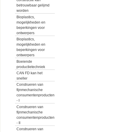
constructie kan
betrouwbaar gelijmd
worden
Bioplastics,
mogelijkheden en
beperkingen voor
ontwerpers
Bioplastics,
mogelijkheden en
beperkingen voor
ontwerpers
Boeiende
productietechniek
CAN FD kan het
sneller
Construeren van
fijnmechanische
consumentenproducten
- I
Construeren van
fijnmechanische
consumentenproducten
- II
Construeren van