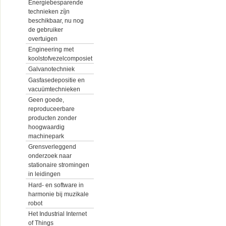
Energiebesparende
technieken zíjn
beschikbaar, nu nog
de gebruiker
overtuigen
Engineering met
koolstofvezelcomposiet
Galvanotechniek
Gasfasedepositie en
vacuümtechnieken
Geen goede,
reproduceerbare
producten zonder
hoogwaardig
machinepark
Grensverleggend
onderzoek naar
stationaire stromingen
in leidingen
Hard- en software in
harmonie bij muzikale
robot
Het Industrial Internet
of Things