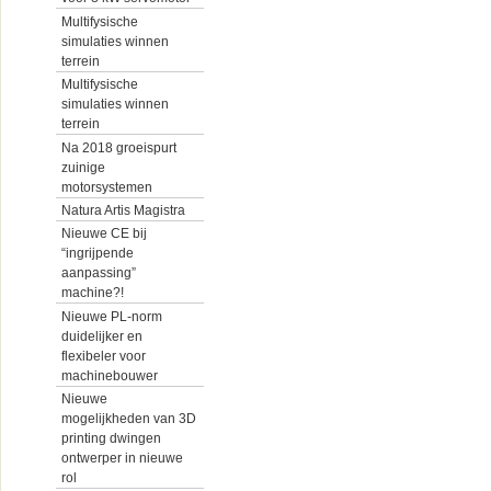
Multifysische
simulaties winnen
terrein
Multifysische
simulaties winnen
terrein
Na 2018 groeispurt
zuinige
motorsystemen
Natura Artis Magistra
Nieuwe CE bij
“ingrijpende
aanpassing”
machine?!
Nieuwe PL-norm
duidelijker en
flexibeler voor
machinebouwer
Nieuwe
mogelijkheden van 3D
printing dwingen
ontwerper in nieuwe
rol