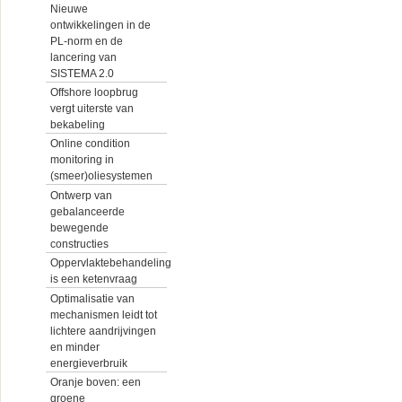
Nieuwe
ontwikkelingen in de
PL-norm en de
lancering van
SISTEMA 2.0
Offshore loopbrug
vergt uiterste van
bekabeling
Online condition
monitoring in
(smeer)oliesystemen
Ontwerp van
gebalanceerde
bewegende
constructies
Oppervlaktebehandeling
is een ketenvraag
Optimalisatie van
mechanismen leidt tot
lichtere aandrijvingen
en minder
energieverbruik
Oranje boven: een
groene