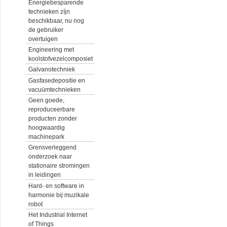
Energiebesparende
technieken zíjn
beschikbaar, nu nog
de gebruiker
overtuigen
Engineering met
koolstofvezelcomposiet
Galvanotechniek
Gasfasedepositie en
vacuümtechnieken
Geen goede,
reproduceerbare
producten zonder
hoogwaardig
machinepark
Grensverleggend
onderzoek naar
stationaire stromingen
in leidingen
Hard- en software in
harmonie bij muzikale
robot
Het Industrial Internet
of Things