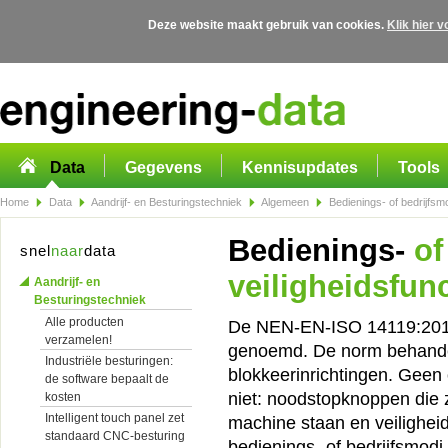
Deze website maakt gebruik van cookies.
Klik hier 
Overslaan en naar de algemene inhoud gaan
Data
Gegevens
Kennisupdates
Tools
Home
Data
Aandrijf- en Besturingstechniek
Algemeen
Bedienings- of bedrijfsmo
Bedienings-
of
snel
naar
data
veiligheidsfunc
Aandrijf- en
Besturingstechniek
Alle producten
De NEN-EN-ISO 14119:2013 
verzamelen!
genoemd. De norm behandelt
Industriële besturingen:
blokkeerinrichtingen. Geen
de software bepaalt de
niet: noodstopknoppen die 
kosten
Intelligent touch panel zet
machine staan en veiligheid
standaard CNC-besturing
bedienings- of bedrijfsmodi