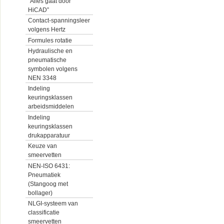
“Alles gaat door
HiCAD”
Contact-spanningsleer
volgens Hertz
Formules rotatie
Hydraulische en
pneumatische
symbolen volgens
NEN 3348
Indeling
keuringsklassen
arbeidsmiddelen
Indeling
keuringsklassen
drukapparatuur
Keuze van
smeervetten
NEN-ISO 6431:
Pneumatiek
(Stangoog met
bollager)
NLGI-systeem van
classificatie
smeervetten