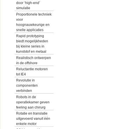
door ‘high-end’
simulatie
Proportionele techniek
voor
hoognauwkeurige en
snelle applicaties
Rapid prototyping
biedt mogelijkheden
bij kleine series in
kunststof en metaal
Realistisch ontwerpen
in de offshore
Reluctantie motoren
tot IE4
Revolutie in
componenten
verbinden
Robots in de
operatiekamer geven
feeling aan chirurg
Rotatie en translatie
uitgevoerd vanuit één
enkele motor