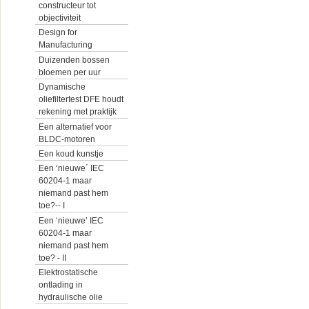
constructeur tot
objectiviteit
Design for
Manufacturing
Duizenden bossen
bloemen per uur
Dynamische
oliefiltertest DFE houdt
rekening met praktijk
Een alternatief voor
BLDC-motoren
Een koud kunstje
Een ‘nieuwe´ IEC
60204-1 maar
niemand past hem
toe?-- I
Een ‘nieuwe’ IEC
60204-1 maar
niemand past hem
toe? - II
Elektrostatische
ontlading in
hydraulische olie