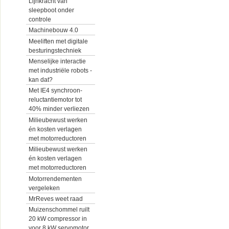
Lijnkracht van
sleepboot onder
controle
Machinebouw 4.0
Meeliften met digitale
besturingstechniek
Menselijke interactie
met industriële robots -
kan dat?
Met IE4 synchroon-
reluctantiemotor tot
40% minder verliezen
Milieubewust werken
én kosten verlagen
met motorreductoren
Milieubewust werken
én kosten verlagen
met motorreductoren
Motorrendementen
vergeleken
MrReves weet raad
Muizenschommel ruilt
20 kW compressor in
voor 8 kW servomotor