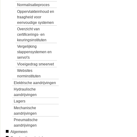
Normalisatieproces
Oppervlakteinhoud en
traagheid voor
eenvoudige systemen
Overzicht van
certificerings- en
keuringsinstituten
Vergelijking
stappensystemen en
servo\'s
Vloeigedrag smeervet
Websites
norminstituten
Elektrische aandrijvingen
Hydraulische
aandrijvingen
Lagers
Mechanische
aandrijvingen
Pneumatische
aandrijvingen
Algemeen