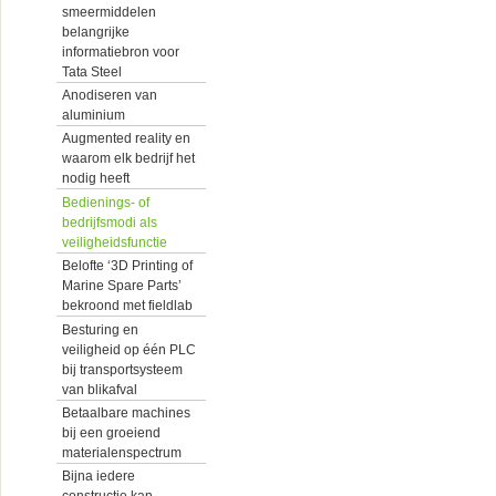
smeermiddelen
belangrijke
informatiebron voor
Tata Steel
Anodiseren van
aluminium
Augmented reality en
waarom elk bedrijf het
nodig heeft
Bedienings- of
bedrijfsmodi als
veiligheidsfunctie
Belofte ‘3D Printing of
Marine Spare Parts’
bekroond met fieldlab
Besturing en
veiligheid op één PLC
bij transportsysteem
van blikafval
Betaalbare machines
bij een groeiend
materialenspectrum
Bijna iedere