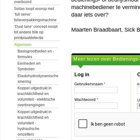
overboord
machinebediener te vermi
Sollas loopt voorop met
daar iets over?
‘full servo’
folieverpakkingsmachine
‘Dual lane’ concept noopt
Maarten Braadbaart, Sick B
tot andere blik op
printplaatdetectie
Algemeen
Basisgrootheden en -
formules
Meer lezen over Bedienings- 
Eenheden en
Symbolen
Log in
O
Elastohydrodynamische
smering
Gebruikersnaam
*
e
Koppel uitgedrukt in
krachtdichtheid en
volumiteit - elektrische
Wachtwoord
*
U
overbrengingen
Koppel uitgedrukt in
krachtdichtheid en
volumiteit -
hydraulische
omzetters