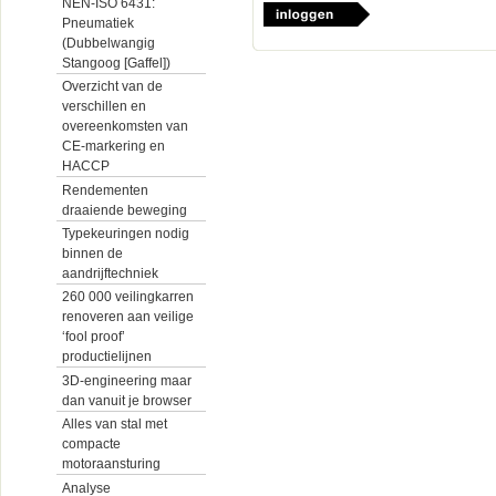
NEN-ISO 6431:
Pneumatiek
(Dubbelwangig
Stangoog [Gaffel])
Overzicht van de
verschillen en
overeenkomsten van
CE-markering en
HACCP
Rendementen
draaiende beweging
Typekeuringen nodig
binnen de
aandrijftechniek
260 000 veilingkarren
renoveren aan veilige
‘fool proof’
productielijnen
3D-engineering maar
dan vanuit je browser
Alles van stal met
compacte
motoraansturing
Analyse