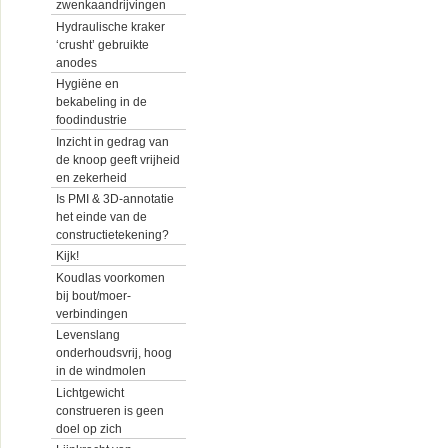
zwenkaandrijvingen
Hydraulische kraker
‘crusht’ gebruikte
anodes
Hygiëne en
bekabeling in de
foodindustrie
Inzicht in gedrag van
de knoop geeft vrijheid
en zekerheid
Is PMI & 3D-annotatie
het einde van de
constructietekening?
Kijk!
Koudlas voorkomen
bij bout/moer-
verbindingen
Levenslang
onderhoudsvrij, hoog
in de windmolen
Lichtgewicht
construeren is geen
doel op zich