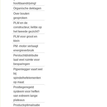
hoofdaandrijving!
Organische deklagen
Over bouten
gesproken
PLM en de
constructeur, liefde op
het tweede gezicht?
PLM voor groot en
klein
PM -motor verlaagt
energieverbruik
Persluchtdistributie
laat veel ruimte voor
besparingen
Pijpenlegger vaart wel
bij
spindelhefelementen
op maat
Positiegeregeld
systeem voor heffen
van extreem lange
plateaus
Productoptimalisatie