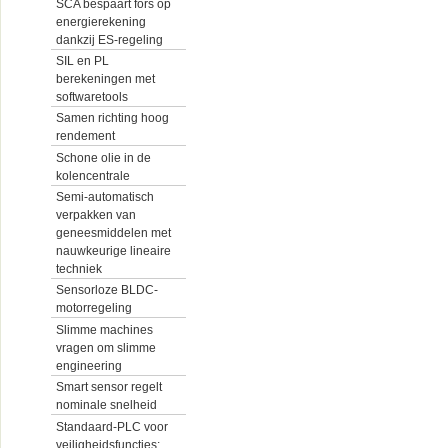
SCA bespaart fors op
energierekening
dankzij ES-regeling
SIL en PL
berekeningen met
softwaretools
Samen richting hoog
rendement
Schone olie in de
kolencentrale
Semi-automatisch
verpakken van
geneesmiddelen met
nauwkeurige lineaire
techniek
Sensorloze BLDC-
motorregeling
Slimme machines
vragen om slimme
engineering
Smart sensor regelt
nominale snelheid
Standaard-PLC voor
veiligheidsfuncties: