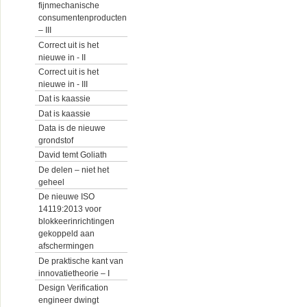
fijnmechanische
consumentenproducten
– III
Correct uit is het
nieuwe in - II
Correct uit is het
nieuwe in - III
Dat is kaassie
Dat is kaassie
Data is de nieuwe
grondstof
David temt Goliath
De delen – niet het
geheel
De nieuwe ISO
14119:2013 voor
blokkeerinrichtingen
gekoppeld aan
afschermingen
De praktische kant van
innovatietheorie – I
Design Verification
engineer dwingt