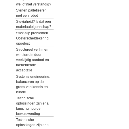
wel of niet verstandig?
Stenen palletiseren
met een robot
Stevigheid? Is dat een
materiaaleigenschap?
Stick-slip problemen
Oosterscheldekering
opgelost
Structureel verlijmen
wint terrein door
veelzijdig aanbod en
toenemende
acceptatie
Systems engineering,
balanceren op de
grens van kennis en
kunde
Technische
oplossingen zijn er al
lang; nu nog de
bewustwording
Technische
oplossingen zijn er al