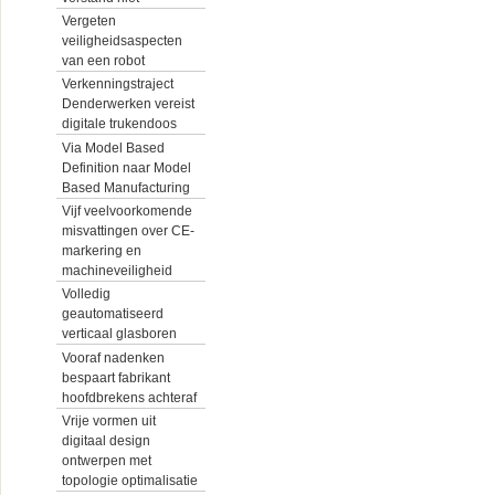
Vergeten
veiligheidsaspecten
van een robot
Verkenningstraject
Denderwerken vereist
digitale trukendoos
Via Model Based
Definition naar Model
Based Manufacturing
Vijf veelvoorkomende
misvattingen over CE-
markering en
machineveiligheid
Volledig
geautomatiseerd
verticaal glasboren
Vooraf nadenken
bespaart fabrikant
hoofdbrekens achteraf
Vrije vormen uit
digitaal design
ontwerpen met
topologie optimalisatie