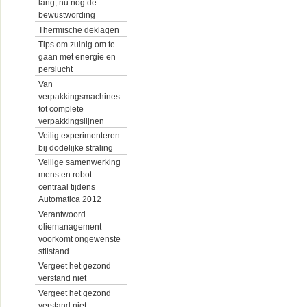
lang; nu nog de
bewustwording
Thermische deklagen
Tips om zuinig om te
gaan met energie en
perslucht
Van
verpakkingsmachines
tot complete
verpakkingslijnen
Veilig experimenteren
bij dodelijke straling
Veilige samenwerking
mens en robot
centraal tijdens
Automatica 2012
Verantwoord
oliemanagement
voorkomt ongewenste
stilstand
Vergeet het gezond
verstand niet
Vergeet het gezond
verstand niet