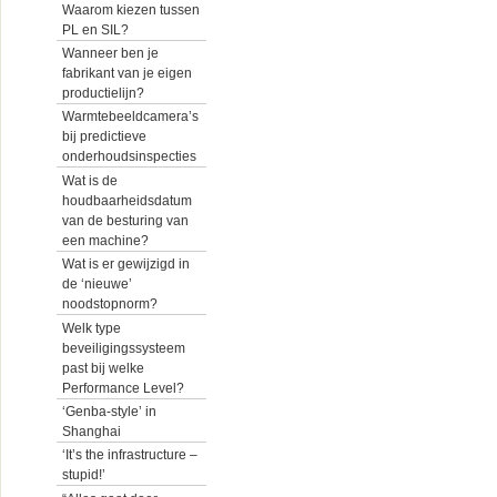
Waarom kiezen tussen
PL en SIL?
Wanneer ben je
fabrikant van je eigen
productielijn?
Warmtebeeldcamera’s
bij predictieve
onderhoudsinspecties
Wat is de
houdbaarheidsdatum
van de besturing van
een machine?
Wat is er gewijzigd in
de ‘nieuwe’
noodstopnorm?
Welk type
beveiligingssysteem
past bij welke
Performance Level?
‘Genba-style’ in
Shanghai
‘It’s the infrastructure –
stupid!’