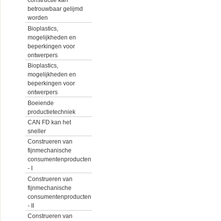
constructie kan
betrouwbaar gelijmd
worden
Bioplastics,
mogelijkheden en
beperkingen voor
ontwerpers
Bioplastics,
mogelijkheden en
beperkingen voor
ontwerpers
Boeiende
productietechniek
CAN FD kan het
sneller
Construeren van
fijnmechanische
consumentenproducten
- I
Construeren van
fijnmechanische
consumentenproducten
- II
Construeren van