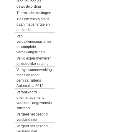
lang; nu nog de
bewustwording
Thermische deklagen
Tips om zuinig om te
gaan met energie en
perslucht
Van
verpakkingsmachines
tot complete
verpakkingslijnen
Veilig experimenteren
bij dodelijke straling
Veilige samenwerking
mens en robot
centraal tijdens
Automatica 2012
Verantwoord
oliemanagement
voorkomt ongewenste
stilstand
Vergeet het gezond
verstand niet
Vergeet het gezond
verstand niet