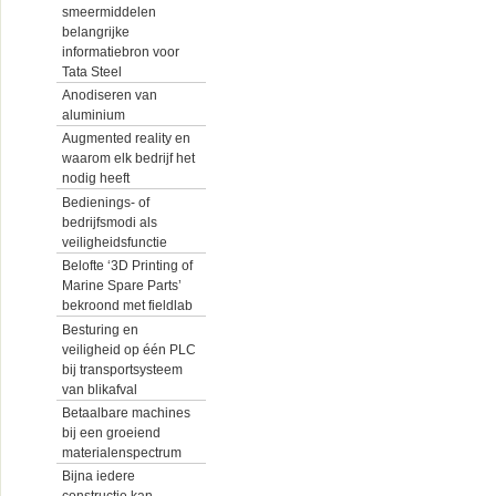
smeermiddelen
belangrijke
informatiebron voor
Tata Steel
Anodiseren van
aluminium
Augmented reality en
waarom elk bedrijf het
nodig heeft
Bedienings- of
bedrijfsmodi als
veiligheidsfunctie
Belofte ‘3D Printing of
Marine Spare Parts’
bekroond met fieldlab
Besturing en
veiligheid op één PLC
bij transportsysteem
van blikafval
Betaalbare machines
bij een groeiend
materialenspectrum
Bijna iedere