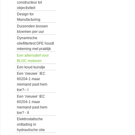
constructeur tot
objectiviteit
Design for
Manufacturing
Duizenden bossen
bloemen per uur
Dynamische
oliefiltertest DFE houdt
rekening met praktijk
Een alternatief voor
BLDC-motoren
Een koud kunstje
Een ‘nieuwe´ IEC
60204-1 maar
niemand past hem
toe?-- I
Een ‘nieuwe’ IEC
60204-1 maar
niemand past hem
toe? - II
Elektrostatische
ontlading in
hydraulische olie