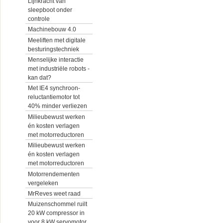
Lijnkracht van
sleepboot onder
controle
Machinebouw 4.0
Meeliften met digitale
besturingstechniek
Menselijke interactie
met industriële robots -
kan dat?
Met IE4 synchroon-
reluctantiemotor tot
40% minder verliezen
Milieubewust werken
én kosten verlagen
met motorreductoren
Milieubewust werken
én kosten verlagen
met motorreductoren
Motorrendementen
vergeleken
MrReves weet raad
Muizenschommel ruilt
20 kW compressor in
voor 8 kW servomotor