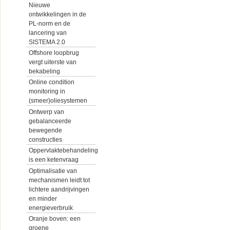
Nieuwe
ontwikkelingen in de
PL-norm en de
lancering van
SISTEMA 2.0
Offshore loopbrug
vergt uiterste van
bekabeling
Online condition
monitoring in
(smeer)oliesystemen
Ontwerp van
gebalanceerde
bewegende
constructies
Oppervlaktebehandeling
is een ketenvraag
Optimalisatie van
mechanismen leidt tot
lichtere aandrijvingen
en minder
energieverbruik
Oranje boven: een
groene