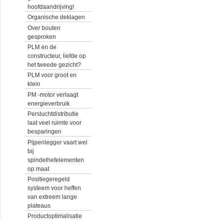
hoofdaandrijving!
Organische deklagen
Over bouten
gesproken
PLM en de
constructeur, liefde op
het tweede gezicht?
PLM voor groot en
klein
PM -motor verlaagt
energieverbruik
Persluchtdistributie
laat veel ruimte voor
besparingen
Pijpenlegger vaart wel
bij
spindelhefelementen
op maat
Positiegeregeld
systeem voor heffen
van extreem lange
plateaus
Productoptimalisatie