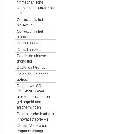
fijnmechanische
consumentenproducten
– III
Correct uit is het
nieuwe in - II
Correct uit is het
nieuwe in - III
Dat is kaassie
Dat is kaassie
Data is de nieuwe
grondstof
David temt Goliath
De delen – niet het
geheel
De nieuwe ISO
14119:2013 voor
blokkeerinrichtingen
gekoppeld aan
afschermingen
De praktische kant van
innovatietheorie – I
Design Verification
engineer dwingt