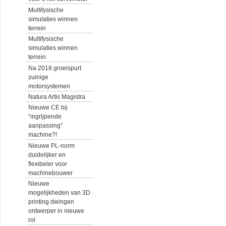
Multifysische
simulaties winnen
terrein
Multifysische
simulaties winnen
terrein
Na 2018 groeispurt
zuinige
motorsystemen
Natura Artis Magistra
Nieuwe CE bij
“ingrijpende
aanpassing”
machine?!
Nieuwe PL-norm
duidelijker en
flexibeler voor
machinebouwer
Nieuwe
mogelijkheden van 3D
printing dwingen
ontwerper in nieuwe
rol