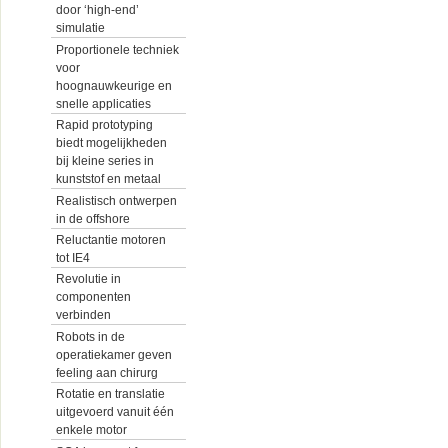
door ‘high-end’
simulatie
Proportionele techniek
voor
hoognauwkeurige en
snelle applicaties
Rapid prototyping
biedt mogelijkheden
bij kleine series in
kunststof en metaal
Realistisch ontwerpen
in de offshore
Reluctantie motoren
tot IE4
Revolutie in
componenten
verbinden
Robots in de
operatiekamer geven
feeling aan chirurg
Rotatie en translatie
uitgevoerd vanuit één
enkele motor