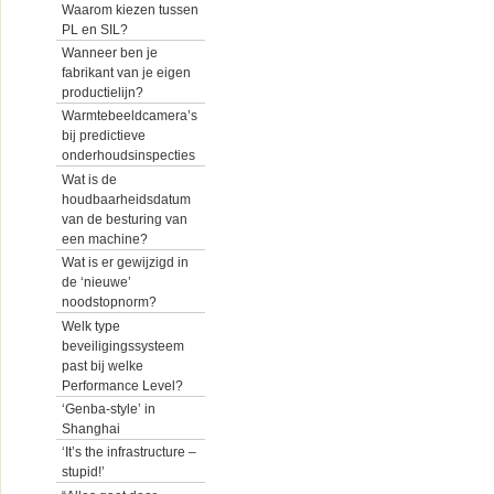
Waarom kiezen tussen
PL en SIL?
Wanneer ben je
fabrikant van je eigen
productielijn?
Warmtebeeldcamera’s
bij predictieve
onderhoudsinspecties
Wat is de
houdbaarheidsdatum
van de besturing van
een machine?
Wat is er gewijzigd in
de ‘nieuwe’
noodstopnorm?
Welk type
beveiligingssysteem
past bij welke
Performance Level?
‘Genba-style’ in
Shanghai
‘It’s the infrastructure –
stupid!’