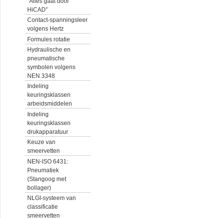
“Alles gaat door
HiCAD”
Contact-spanningsleer
volgens Hertz
Formules rotatie
Hydraulische en
pneumatische
symbolen volgens
NEN 3348
Indeling
keuringsklassen
arbeidsmiddelen
Indeling
keuringsklassen
drukapparatuur
Keuze van
smeervetten
NEN-ISO 6431:
Pneumatiek
(Stangoog met
bollager)
NLGI-systeem van
classificatie
smeervetten