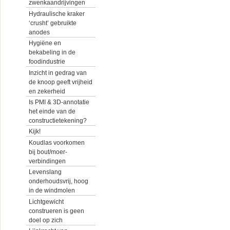
zwenkaandrijvingen
Hydraulische kraker
‘crusht’ gebruikte
anodes
Hygiëne en
bekabeling in de
foodindustrie
Inzicht in gedrag van
de knoop geeft vrijheid
en zekerheid
Is PMI & 3D-annotatie
het einde van de
constructietekening?
Kijk!
Koudlas voorkomen
bij bout/moer-
verbindingen
Levenslang
onderhoudsvrij, hoog
in de windmolen
Lichtgewicht
construeren is geen
doel op zich