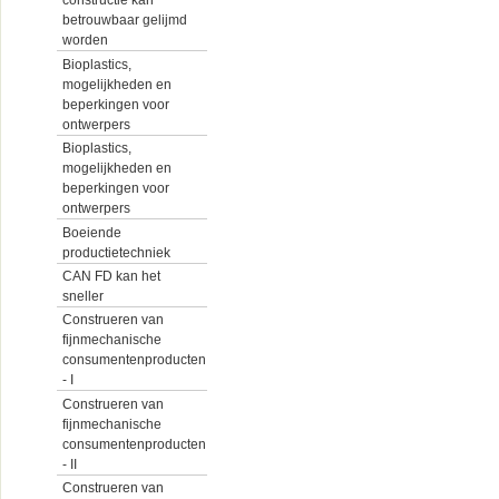
constructie kan
betrouwbaar gelijmd
worden
Bioplastics,
mogelijkheden en
beperkingen voor
ontwerpers
Bioplastics,
mogelijkheden en
beperkingen voor
ontwerpers
Boeiende
productietechniek
CAN FD kan het
sneller
Construeren van
fijnmechanische
consumentenproducten
- I
Construeren van
fijnmechanische
consumentenproducten
- II
Construeren van