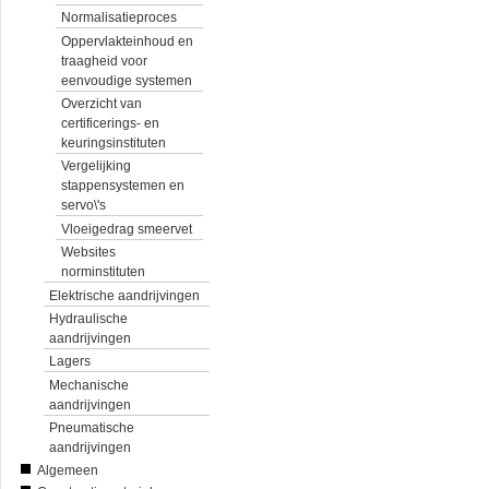
Normalisatieproces
Oppervlakteinhoud en
traagheid voor
eenvoudige systemen
Overzicht van
certificerings- en
keuringsinstituten
Vergelijking
stappensystemen en
servo\'s
Vloeigedrag smeervet
Websites
norminstituten
Elektrische aandrijvingen
Hydraulische
aandrijvingen
Lagers
Mechanische
aandrijvingen
Pneumatische
aandrijvingen
Algemeen