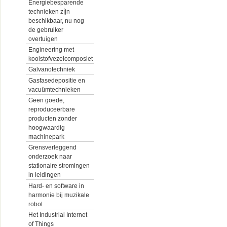
Energiebesparende
technieken zíjn
beschikbaar, nu nog
de gebruiker
overtuigen
Engineering met
koolstofvezelcomposiet
Galvanotechniek
Gasfasedepositie en
vacuümtechnieken
Geen goede,
reproduceerbare
producten zonder
hoogwaardig
machinepark
Grensverleggend
onderzoek naar
stationaire stromingen
in leidingen
Hard- en software in
harmonie bij muzikale
robot
Het Industrial Internet
of Things