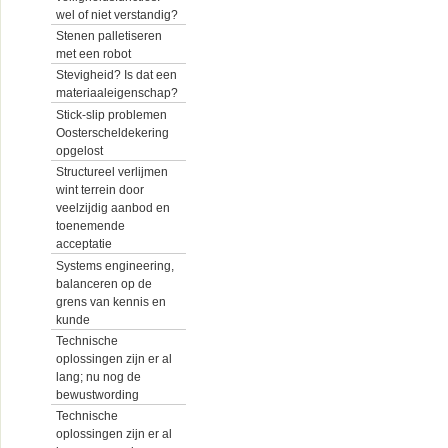
wel of niet verstandig?
Stenen palletiseren
met een robot
Stevigheid? Is dat een
materiaaleigenschap?
Stick-slip problemen
Oosterscheldekering
opgelost
Structureel verlijmen
wint terrein door
veelzijdig aanbod en
toenemende
acceptatie
Systems engineering,
balanceren op de
grens van kennis en
kunde
Technische
oplossingen zijn er al
lang; nu nog de
bewustwording
Technische
oplossingen zijn er al