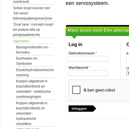
overboord
een servosysteem.
Sollas loopt voorop met
‘full servo’
folieverpakkingsmachine
‘Dual lane’ concept noopt
Meer lezen over Een altern
tot andere blik op
printplaatdetectie
Algemeen
Log in
O
Basisgrootheden en -
formules
Gebruikersnaam
*
e
Eenheden en
Symbolen
Wachtwoord
*
U
Elastohydrodynamische
smering
Koppel uitgedrukt in
krachtdichtheid en
volumiteit - elektrische
overbrengingen
Koppel uitgedrukt in
krachtdichtheid en
volumiteit -
hydraulische
omzetters