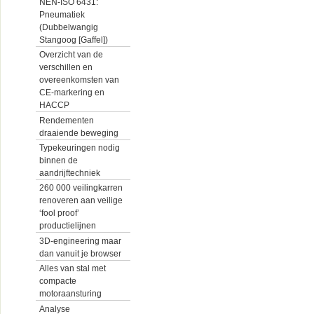
NEN-ISO 6431:
Pneumatiek
(Dubbelwangig
Stangoog [Gaffel])
Overzicht van de
verschillen en
overeenkomsten van
CE-markering en
HACCP
Rendementen
draaiende beweging
Typekeuringen nodig
binnen de
aandrijftechniek
260 000 veilingkarren
renoveren aan veilige
‘fool proof’
productielijnen
3D-engineering maar
dan vanuit je browser
Alles van stal met
compacte
motoraansturing
Analyse