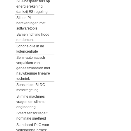
SCA bespaart fors op
energierekening
dankzij ES-regeling
SIL en PL
berekeningen met
softwaretools
Samen richting hoog
rendement
Schone olie in de
kolencentrale
Semi-automatisch
verpakken van
geneesmiddelen met
nauwkeurige lineaire
techniek
Sensorloze BLDC-
motorregeling
Slimme machines
vragen om slimme
engineering
Smart sensor regelt
nominale snelheid
Standaard-PLC voor
veiligheidsfuncties: