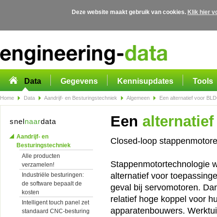
Deze website maakt gebruik van cookies.
Klik hier 
Overslaan en naar de algemene inhoud gaan
Data
Gegevens
Kennisupdates
Tools
Home
Data
Aandrijf- en Besturingstechniek
Algemeen
Een alternatief voor BL
Een
alternatie
snel
naar
data
Aandrijf- en
Closed-loop stappenmotor
Besturingstechniek
Alle producten
Stappenmotortechnologie wer
verzamelen!
alternatief voor toepassing
Industriële besturingen:
de software bepaalt de
geval bij servomotoren. Dan
kosten
relatief hoge koppel voor h
Intelligent touch panel zet
apparatenbouwers. Werktui
standaard CNC-besturing