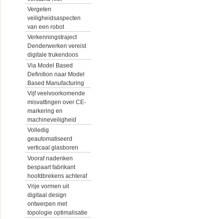
Vergeten
veiligheidsaspecten
van een robot
Verkenningstraject
Denderwerken vereist
digitale trukendoos
Via Model Based
Definition naar Model
Based Manufacturing
Vijf veelvoorkomende
misvattingen over CE-
markering en
machineveiligheid
Volledig
geautomatiseerd
verticaal glasboren
Vooraf nadenken
bespaart fabrikant
hoofdbrekens achteraf
Vrije vormen uit
digitaal design
ontwerpen met
topologie optimalisatie