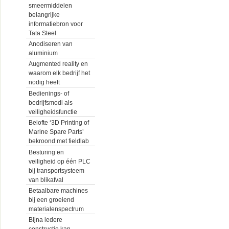
smeermiddelen
belangrijke
informatiebron voor
Tata Steel
Anodiseren van
aluminium
Augmented reality en
waarom elk bedrijf het
nodig heeft
Bedienings- of
bedrijfsmodi als
veiligheidsfunctie
Belofte ‘3D Printing of
Marine Spare Parts’
bekroond met fieldlab
Besturing en
veiligheid op één PLC
bij transportsysteem
van blikafval
Betaalbare machines
bij een groeiend
materialenspectrum
Bijna iedere