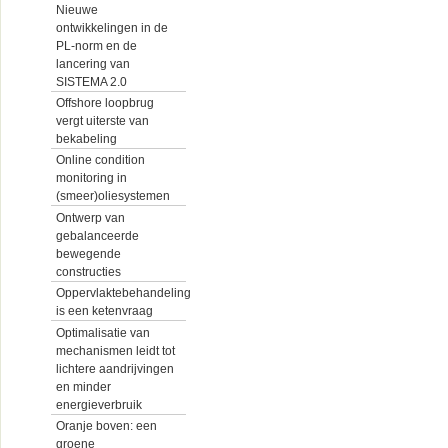
Nieuwe
ontwikkelingen in de
PL-norm en de
lancering van
SISTEMA 2.0
Offshore loopbrug
vergt uiterste van
bekabeling
Online condition
monitoring in
(smeer)oliesystemen
Ontwerp van
gebalanceerde
bewegende
constructies
Oppervlaktebehandeling
is een ketenvraag
Optimalisatie van
mechanismen leidt tot
lichtere aandrijvingen
en minder
energieverbruik
Oranje boven: een
groene