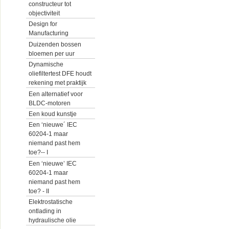
constructeur tot
objectiviteit
Design for
Manufacturing
Duizenden bossen
bloemen per uur
Dynamische
oliefiltertest DFE houdt
rekening met praktijk
Een alternatief voor
BLDC-motoren
Een koud kunstje
Een ‘nieuwe´ IEC
60204-1 maar
niemand past hem
toe?-- I
Een ‘nieuwe’ IEC
60204-1 maar
niemand past hem
toe? - II
Elektrostatische
ontlading in
hydraulische olie