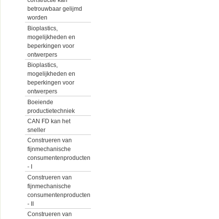
constructie kan
betrouwbaar gelijmd
worden
Bioplastics,
mogelijkheden en
beperkingen voor
ontwerpers
Bioplastics,
mogelijkheden en
beperkingen voor
ontwerpers
Boeiende
productietechniek
CAN FD kan het
sneller
Construeren van
fijnmechanische
consumentenproducten
- I
Construeren van
fijnmechanische
consumentenproducten
- II
Construeren van