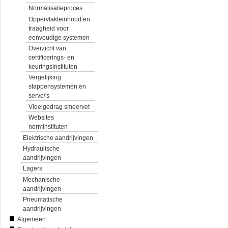
Normalisatieproces
Oppervlakteinhoud en
traagheid voor
eenvoudige systemen
Overzicht van
certificerings- en
keuringsinstituten
Vergelijking
stappensystemen en
servo\'s
Vloeigedrag smeervet
Websites
norminstituten
Elektrische aandrijvingen
Hydraulische
aandrijvingen
Lagers
Mechanische
aandrijvingen
Pneumatische
aandrijvingen
Algemeen