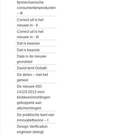
fijnmechanische
consumentenproducten
– III
Correct uit is het
nieuwe in - II
Correct uit is het
nieuwe in - III
Dat is kaassie
Dat is kaassie
Data is de nieuwe
grondstof
David temt Goliath
De delen – niet het
geheel
De nieuwe ISO
14119:2013 voor
blokkeerinrichtingen
gekoppeld aan
afschermingen
De praktische kant van
innovatietheorie – I
Design Verification
engineer dwingt