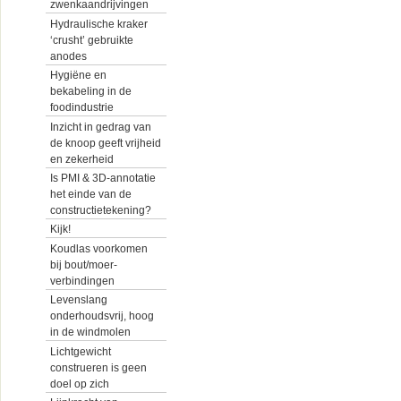
zwenkaandrijvingen
Hydraulische kraker
‘crusht’ gebruikte
anodes
Hygiëne en
bekabeling in de
foodindustrie
Inzicht in gedrag van
de knoop geeft vrijheid
en zekerheid
Is PMI & 3D-annotatie
het einde van de
constructietekening?
Kijk!
Koudlas voorkomen
bij bout/moer-
verbindingen
Levenslang
onderhoudsvrij, hoog
in de windmolen
Lichtgewicht
construeren is geen
doel op zich