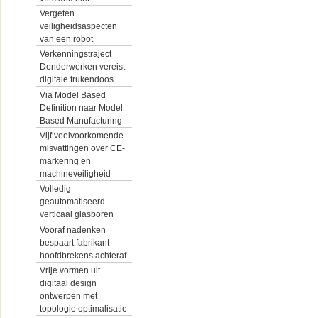
Vergeten
veiligheidsaspecten
van een robot
Verkenningstraject
Denderwerken vereist
digitale trukendoos
Via Model Based
Definition naar Model
Based Manufacturing
Vijf veelvoorkomende
misvattingen over CE-
markering en
machineveiligheid
Volledig
geautomatiseerd
verticaal glasboren
Vooraf nadenken
bespaart fabrikant
hoofdbrekens achteraf
Vrije vormen uit
digitaal design
ontwerpen met
topologie optimalisatie