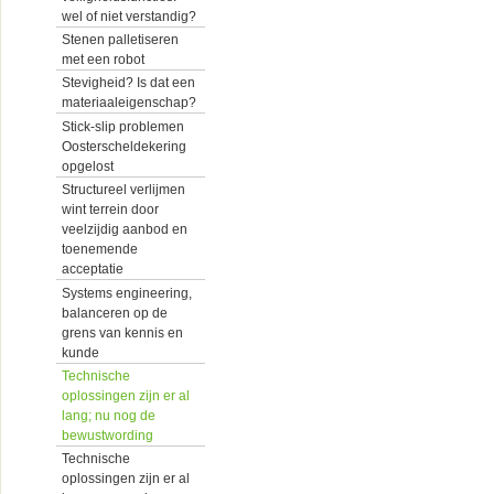
wel of niet verstandig?
Stenen palletiseren
met een robot
Stevigheid? Is dat een
materiaaleigenschap?
Stick-slip problemen
Oosterscheldekering
opgelost
Structureel verlijmen
wint terrein door
veelzijdig aanbod en
toenemende
acceptatie
Systems engineering,
balanceren op de
grens van kennis en
kunde
Technische
oplossingen zijn er al
lang; nu nog de
bewustwording
Technische
oplossingen zijn er al