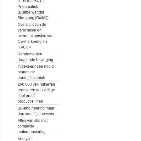
NEN-ISO 6431:
Pneumatiek
(Dubbelwangig
Stangoog [Gaffel])
Overzicht van de
verschillen en
overeenkomsten van
CE-markering en
HACCP
Rendementen
draaiende beweging
Typekeuringen nodig
binnen de
aandrijftechniek
260 000 veilingkarren
renoveren aan veilige
‘fool proof’
productielijnen
3D-engineering maar
dan vanuit je browser
Alles van stal met
compacte
motoraansturing
Analyse