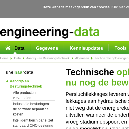
Deze website maakt gebruik van cookies.
Klik hier 
Overslaan en naar de algemene inhoud gaan
Data
Gegevens
Kennisupdates
Tools
Home
Data
Aandrijf- en Besturingstechniek
Algemeen
Technische oplossingen z
Technische
opl
snel
naar
data
nu nog de bew
Aandrijf- en
Besturingstechniek
Alle producten
Persluchtlekkages leveren w
verzamelen!
lekkages aan hydraulische 
Industriële besturingen:
niet weg dat de energiereke
de software bepaalt de
uitvallen wanneer de onder
kosten
Intelligent touch panel zet
vroeg stadium opspoort en 
standaard CNC-besturing
enige mogelijkheid voor he