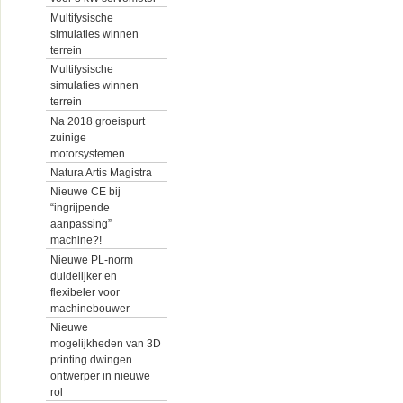
Multifysische
simulaties winnen
terrein
Multifysische
simulaties winnen
terrein
Na 2018 groeispurt
zuinige
motorsystemen
Natura Artis Magistra
Nieuwe CE bij
“ingrijpende
aanpassing”
machine?!
Nieuwe PL-norm
duidelijker en
flexibeler voor
machinebouwer
Nieuwe
mogelijkheden van 3D
printing dwingen
ontwerper in nieuwe
rol