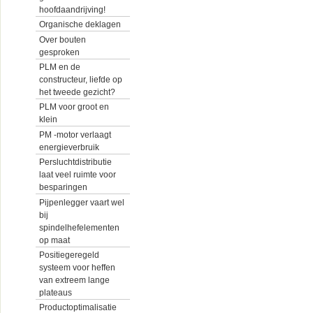
hoofdaandrijving!
Organische deklagen
Over bouten
gesproken
PLM en de
constructeur, liefde op
het tweede gezicht?
PLM voor groot en
klein
PM -motor verlaagt
energieverbruik
Persluchtdistributie
laat veel ruimte voor
besparingen
Pijpenlegger vaart wel
bij
spindelhefelementen
op maat
Positiegeregeld
systeem voor heffen
van extreem lange
plateaus
Productoptimalisatie