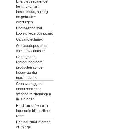
Energiebesparende
technieken zíjn
beschikbaar, nu nog
de gebruiker
overtuigen
Engineering met
koolstofvezelcomposiet
Galvanotechniek
Gasfasedepositie en
vacuümtechnieken
Geen goede,
reproduceerbare
producten zonder
hoogwaardig
machinepark
Grensverleggend
onderzoek naar
stationaire stromingen
in leidingen
Hard- en software in
harmonie bij muzikale
robot
Het Industrial Internet
of Things