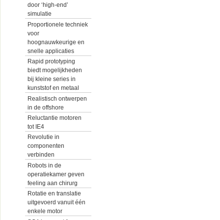
door ‘high-end’
simulatie
Proportionele techniek
voor
hoognauwkeurige en
snelle applicaties
Rapid prototyping
biedt mogelijkheden
bij kleine series in
kunststof en metaal
Realistisch ontwerpen
in de offshore
Reluctantie motoren
tot IE4
Revolutie in
componenten
verbinden
Robots in de
operatiekamer geven
feeling aan chirurg
Rotatie en translatie
uitgevoerd vanuit één
enkele motor