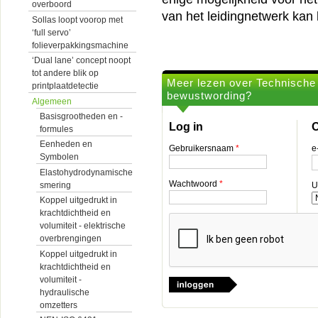
overboord
van het leidingnetwerk kan 
Sollas loopt voorop met
‘full servo’
folieverpakkingsmachine
‘Dual lane’ concept noopt
tot andere blik op
Meer lezen over Technische o
printplaatdetectie
bewustwording?
Algemeen
Basisgrootheden en -
Log in
O
formules
Eenheden en
Gebruikersnaam
*
e
Symbolen
Elastohydrodynamische
Wachtwoord
*
smering
U
Koppel uitgedrukt in
krachtdichtheid en
volumiteit - elektrische
overbrengingen
Koppel uitgedrukt in
krachtdichtheid en
volumiteit -
hydraulische
omzetters