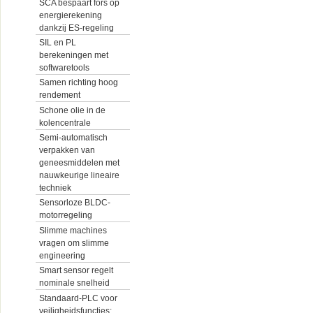
SCA bespaart fors op
energierekening
dankzij ES-regeling
SIL en PL
berekeningen met
softwaretools
Samen richting hoog
rendement
Schone olie in de
kolencentrale
Semi-automatisch
verpakken van
geneesmiddelen met
nauwkeurige lineaire
techniek
Sensorloze BLDC-
motorregeling
Slimme machines
vragen om slimme
engineering
Smart sensor regelt
nominale snelheid
Standaard-PLC voor
veiligheidsfuncties: