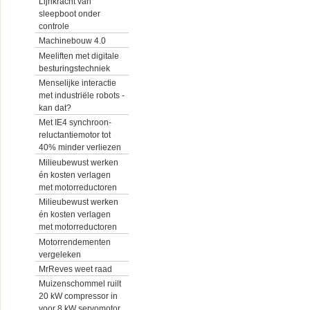
Lijnkracht van
sleepboot onder
controle
Machinebouw 4.0
Meeliften met digitale
besturingstechniek
Menselijke interactie
met industriële robots -
kan dat?
Met IE4 synchroon-
reluctantiemotor tot
40% minder verliezen
Milieubewust werken
én kosten verlagen
met motorreductoren
Milieubewust werken
én kosten verlagen
met motorreductoren
Motorrendementen
vergeleken
MrReves weet raad
Muizenschommel ruilt
20 kW compressor in
voor 8 kW servomotor