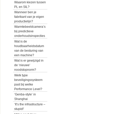
Waarom kiezen tussen
PL en SIL?
Wanneer ben je
fabrikant van je eigen
productielijn?
Warmtebeeldcamera’s
bij predictieve
onderhoudsinspecties
Wat is de
houdbaarheidsdatum
van de besturing van
een machine?
Wat is er gewijzigd in
de ‘nieuwe’
noodstopnorm?
Welk type
beveiligingssysteem
past bij welke
Performance Level?
‘Genba-style’ in
Shanghai
‘It’s the infrastructure –
stupid!’