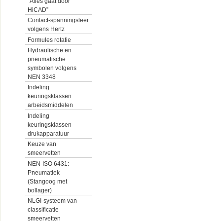
“Alles gaat door
HiCAD”
Contact-spanningsleer
volgens Hertz
Formules rotatie
Hydraulische en
pneumatische
symbolen volgens
NEN 3348
Indeling
keuringsklassen
arbeidsmiddelen
Indeling
keuringsklassen
drukapparatuur
Keuze van
smeervetten
NEN-ISO 6431:
Pneumatiek
(Stangoog met
bollager)
NLGI-systeem van
classificatie
smeervetten