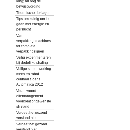
lang; nu nog de
bewustwording
Thermische deklagen
Tips om zuinig om te
gaan met energie en
perslucht
Van
verpakkingsmachines
tot complete
verpakkingslijnen
Veilig experimenteren
bij dodelijke straling
Veilige samenwerking
mens en robot
centraal tijdens
Automatica 2012
Verantwoord
oliemanagement
voorkomt ongewenste
stilstand
Vergeet het gezond
verstand niet
Vergeet het gezond
verstand niet