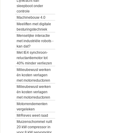
Lijnkracht van
sleepboot onder
controle
Machinebouw 4.0
Meeliften met digitale
besturingstechniek
Menselijke interactie
met industriële robots -
kan dat?
Met IE4 synchroon-
reluctantiemotor tot
40% minder verliezen
Milieubewust werken
én kosten verlagen
met motorreductoren
Milieubewust werken
én kosten verlagen
met motorreductoren
Motorrendementen
vergeleken
MrReves weet raad
Muizenschommel ruilt
20 kW compressor in
voor 8 kW servomotor