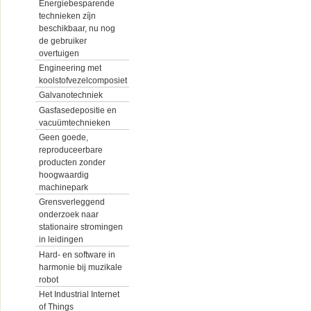
Energiebesparende
technieken zíjn
beschikbaar, nu nog
de gebruiker
overtuigen
Engineering met
koolstofvezelcomposiet
Galvanotechniek
Gasfasedepositie en
vacuümtechnieken
Geen goede,
reproduceerbare
producten zonder
hoogwaardig
machinepark
Grensverleggend
onderzoek naar
stationaire stromingen
in leidingen
Hard- en software in
harmonie bij muzikale
robot
Het Industrial Internet
of Things