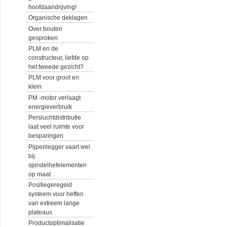
hoofdaandrijving!
Organische deklagen
Over bouten
gesproken
PLM en de
constructeur, liefde op
het tweede gezicht?
PLM voor groot en
klein
PM -motor verlaagt
energieverbruik
Persluchtdistributie
laat veel ruimte voor
besparingen
Pijpenlegger vaart wel
bij
spindelhefelementen
op maat
Positiegeregeld
systeem voor heffen
van extreem lange
plateaus
Productoptimalisatie