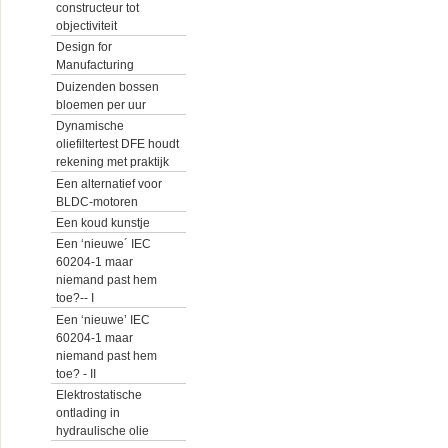
constructeur tot
objectiviteit
Design for
Manufacturing
Duizenden bossen
bloemen per uur
Dynamische
oliefiltertest DFE houdt
rekening met praktijk
Een alternatief voor
BLDC-motoren
Een koud kunstje
Een ‘nieuwe´ IEC
60204-1 maar
niemand past hem
toe?-- I
Een ‘nieuwe’ IEC
60204-1 maar
niemand past hem
toe? - II
Elektrostatische
ontlading in
hydraulische olie