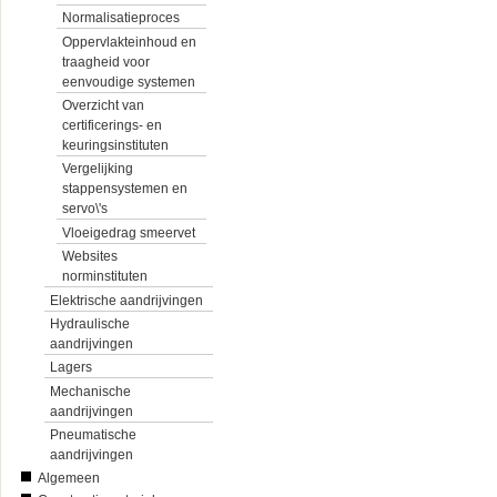
Normalisatieproces
Oppervlakteinhoud en
traagheid voor
eenvoudige systemen
Overzicht van
certificerings- en
keuringsinstituten
Vergelijking
stappensystemen en
servo\'s
Vloeigedrag smeervet
Websites
norminstituten
Elektrische aandrijvingen
Hydraulische
aandrijvingen
Lagers
Mechanische
aandrijvingen
Pneumatische
aandrijvingen
Algemeen