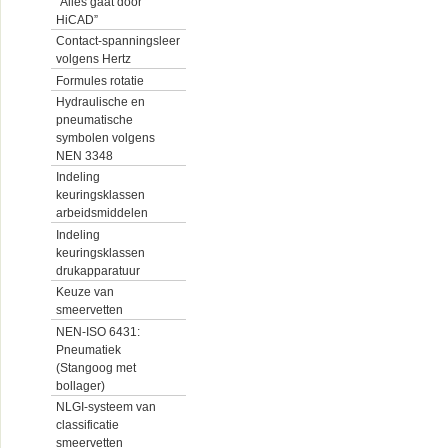
“Alles gaat door
HiCAD”
Contact-spanningsleer
volgens Hertz
Formules rotatie
Hydraulische en
pneumatische
symbolen volgens
NEN 3348
Indeling
keuringsklassen
arbeidsmiddelen
Indeling
keuringsklassen
drukapparatuur
Keuze van
smeervetten
NEN-ISO 6431:
Pneumatiek
(Stangoog met
bollager)
NLGI-systeem van
classificatie
smeervetten