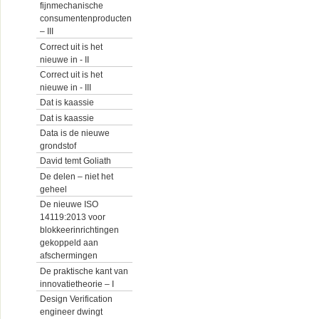
fijnmechanische
consumentenproducten
– III
Correct uit is het
nieuwe in - II
Correct uit is het
nieuwe in - III
Dat is kaassie
Dat is kaassie
Data is de nieuwe
grondstof
David temt Goliath
De delen – niet het
geheel
De nieuwe ISO
14119:2013 voor
blokkeerinrichtingen
gekoppeld aan
afschermingen
De praktische kant van
innovatietheorie – I
Design Verification
engineer dwingt