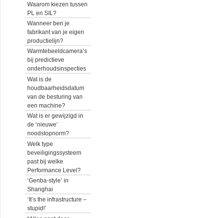
Waarom kiezen tussen
PL en SIL?
Wanneer ben je
fabrikant van je eigen
productielijn?
Warmtebeeldcamera’s
bij predictieve
onderhoudsinspecties
Wat is de
houdbaarheidsdatum
van de besturing van
een machine?
Wat is er gewijzigd in
de ‘nieuwe’
noodstopnorm?
Welk type
beveiligingssysteem
past bij welke
Performance Level?
‘Genba-style’ in
Shanghai
‘It’s the infrastructure –
stupid!’