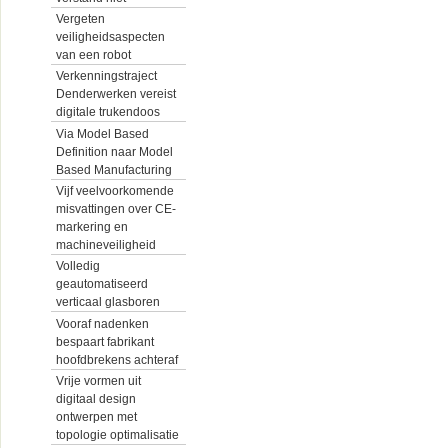
Vergeten
veiligheidsaspecten
van een robot
Verkenningstraject
Denderwerken vereist
digitale trukendoos
Via Model Based
Definition naar Model
Based Manufacturing
Vijf veelvoorkomende
misvattingen over CE-
markering en
machineveiligheid
Volledig
geautomatiseerd
verticaal glasboren
Vooraf nadenken
bespaart fabrikant
hoofdbrekens achteraf
Vrije vormen uit
digitaal design
ontwerpen met
topologie optimalisatie