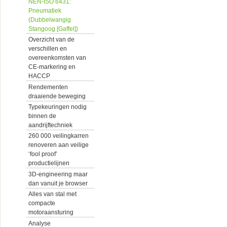
NEN-ISO 6431:
Pneumatiek
(Dubbelwangig
Stangoog [Gaffel])
Overzicht van de
verschillen en
overeenkomsten van
CE-markering en
HACCP
Rendementen
draaiende beweging
Typekeuringen nodig
binnen de
aandrijftechniek
260 000 veilingkarren
renoveren aan veilige
‘fool proof’
productielijnen
3D-engineering maar
dan vanuit je browser
Alles van stal met
compacte
motoraansturing
Analyse