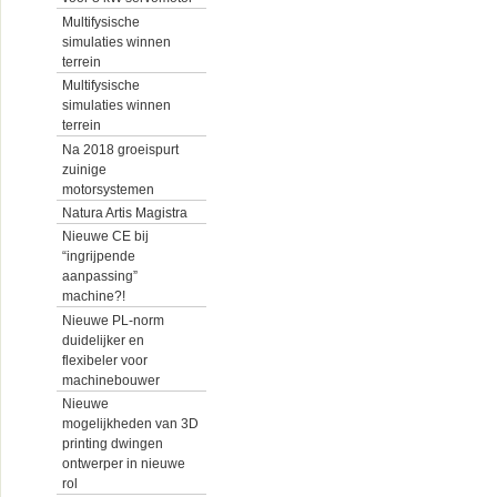
Multifysische
simulaties winnen
terrein
Multifysische
simulaties winnen
terrein
Na 2018 groeispurt
zuinige
motorsystemen
Natura Artis Magistra
Nieuwe CE bij
“ingrijpende
aanpassing”
machine?!
Nieuwe PL-norm
duidelijker en
flexibeler voor
machinebouwer
Nieuwe
mogelijkheden van 3D
printing dwingen
ontwerper in nieuwe
rol