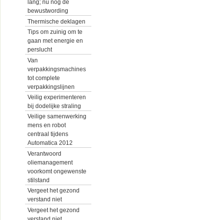
lang; nu nog de
bewustwording
Thermische deklagen
Tips om zuinig om te
gaan met energie en
perslucht
Van
verpakkingsmachines
tot complete
verpakkingslijnen
Veilig experimenteren
bij dodelijke straling
Veilige samenwerking
mens en robot
centraal tijdens
Automatica 2012
Verantwoord
oliemanagement
voorkomt ongewenste
stilstand
Vergeet het gezond
verstand niet
Vergeet het gezond
verstand niet