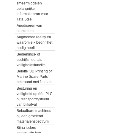
smeermiddelen
belangrijke
informatiebron voor
Tata Steel
Anodiseren van
aluminium
Augmented reality en
waarom elk bedrijf het
nodig heeft
Bedienings- of
bedrijfsmodi als
veiligheidsfunctie
Belofte ‘3D Printing of
Marine Spare Parts’
bekroond met fieldlab
Besturing en
veiligheid op één PLC
bij transportsysteem
van blikafval
Betaalbare machines
bij een groeiend
materialenspectrum
Bijna iedere