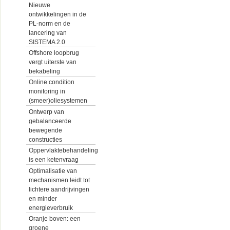
Nieuwe
ontwikkelingen in de
PL-norm en de
lancering van
SISTEMA 2.0
Offshore loopbrug
vergt uiterste van
bekabeling
Online condition
monitoring in
(smeer)oliesystemen
Ontwerp van
gebalanceerde
bewegende
constructies
Oppervlaktebehandeling
is een ketenvraag
Optimalisatie van
mechanismen leidt tot
lichtere aandrijvingen
en minder
energieverbruik
Oranje boven: een
groene