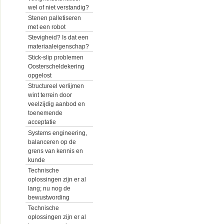
wel of niet verstandig?
Stenen palletiseren
met een robot
Stevigheid? Is dat een
materiaaleigenschap?
Stick-slip problemen
Oosterscheldekering
opgelost
Structureel verlijmen
wint terrein door
veelzijdig aanbod en
toenemende
acceptatie
Systems engineering,
balanceren op de
grens van kennis en
kunde
Technische
oplossingen zijn er al
lang; nu nog de
bewustwording
Technische
oplossingen zijn er al