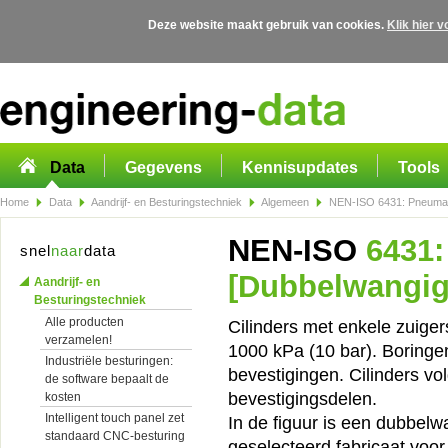
Deze website maakt gebruik van cookies.
Klik hier 
Overslaan en naar de algemene inhoud gaan
Data
Gegevens
Kennisupdates
Tools
Home
Data
Aandrijf- en Besturingstechniek
Algemeen
NEN-ISO 6431: Pneumati
NEN-ISO
6431:
snel
naar
data
[Dubbelwangig 
Aandrijf- en
Besturingstechniek
Alle producten
Cilinders met enkele zuige
verzamelen!
1000 kPa (10 bar). Boringe
Industriële besturingen:
bevestigingen. Cilinders 
de software bepaalt de
bevestigingsdelen.
kosten
Intelligent touch panel zet
In de figuur is een dubbelw
standaard CNC-besturing
geselecteerd fabricaat voor