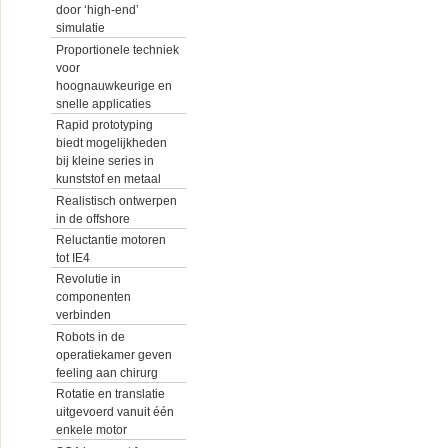
door ‘high-end’
simulatie
Proportionele techniek
voor
hoognauwkeurige en
snelle applicaties
Rapid prototyping
biedt mogelijkheden
bij kleine series in
kunststof en metaal
Realistisch ontwerpen
in de offshore
Reluctantie motoren
tot IE4
Revolutie in
componenten
verbinden
Robots in de
operatiekamer geven
feeling aan chirurg
Rotatie en translatie
uitgevoerd vanuit één
enkele motor