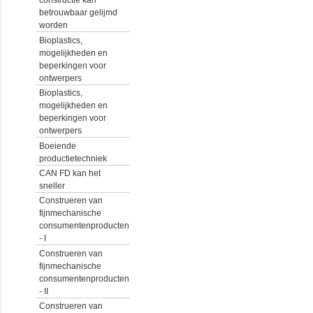
constructie kan
betrouwbaar gelijmd
worden
Bioplastics,
mogelijkheden en
beperkingen voor
ontwerpers
Bioplastics,
mogelijkheden en
beperkingen voor
ontwerpers
Boeiende
productietechniek
CAN FD kan het
sneller
Construeren van
fijnmechanische
consumentenproducten
- I
Construeren van
fijnmechanische
consumentenproducten
- II
Construeren van