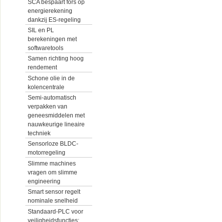
SCA bespaart fors op
energierekening
dankzij ES-regeling
SIL en PL
berekeningen met
softwaretools
Samen richting hoog
rendement
Schone olie in de
kolencentrale
Semi-automatisch
verpakken van
geneesmiddelen met
nauwkeurige lineaire
techniek
Sensorloze BLDC-
motorregeling
Slimme machines
vragen om slimme
engineering
Smart sensor regelt
nominale snelheid
Standaard-PLC voor
veiligheidsfuncties: