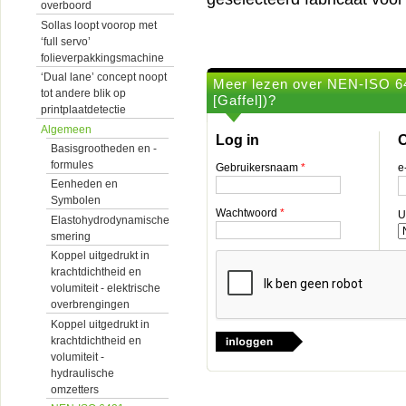
overboord
Sollas loopt voorop met
‘full servo’
folieverpakkingsmachine
‘Dual lane’ concept noopt
Meer lezen over NEN-ISO 6
tot andere blik op
[Gaffel])?
printplaatdetectie
Algemeen
Log in
O
Basisgrootheden en -
formules
Gebruikersnaam
*
e
Eenheden en
Symbolen
Wachtwoord
*
U
Elastohydrodynamische
smering
Koppel uitgedrukt in
krachtdichtheid en
volumiteit - elektrische
overbrengingen
Koppel uitgedrukt in
krachtdichtheid en
volumiteit -
hydraulische
omzetters