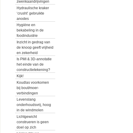
zwenkaandrijvingen
Hydraulische kraker
‘crusht’ gebruikte
anodes
Hygiëne en
bekabeling in de
foodindustrie
Inzicht in gedrag van
de knoop geeft vrijheid
en zekerheid
Is PMI & 3D-annotatie
het einde van de
constructietekening?
Kijk!
Koudlas voorkomen
bij bout/moer-
verbindingen
Levenslang
onderhoudsvrij, hoog
in de windmolen
Lichtgewicht
construeren is geen
doel op zich