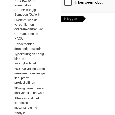
NEN-ISO 6431:
Pneumatiek
(Dubbelwangig
Stangoog [Gaffel])
Overzicht van de
verschillen en
overeenkomsten van
CE-markering en
HACCP
Rendementen
draaiende beweging
Typekeuringen nodig
binnen de
aandrijftechniek
260 000 veilingkarren
renoveren aan veilige
‘fool proof’
productielijnen
3D-engineering maar
dan vanuit je browser
Alles van stal met
compacte
motoraansturing
Analyse