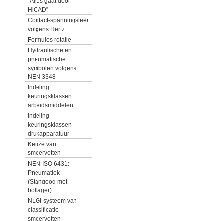
“Alles gaat door
HiCAD”
Contact-spanningsleer
volgens Hertz
Formules rotatie
Hydraulische en
pneumatische
symbolen volgens
NEN 3348
Indeling
keuringsklassen
arbeidsmiddelen
Indeling
keuringsklassen
drukapparatuur
Keuze van
smeervetten
NEN-ISO 6431:
Pneumatiek
(Stangoog met
bollager)
NLGI-systeem van
classificatie
smeervetten