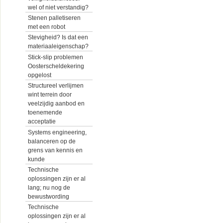
wel of niet verstandig?
Stenen palletiseren
met een robot
Stevigheid? Is dat een
materiaaleigenschap?
Stick-slip problemen
Oosterscheldekering
opgelost
Structureel verlijmen
wint terrein door
veelzijdig aanbod en
toenemende
acceptatie
Systems engineering,
balanceren op de
grens van kennis en
kunde
Technische
oplossingen zijn er al
lang; nu nog de
bewustwording
Technische
oplossingen zijn er al