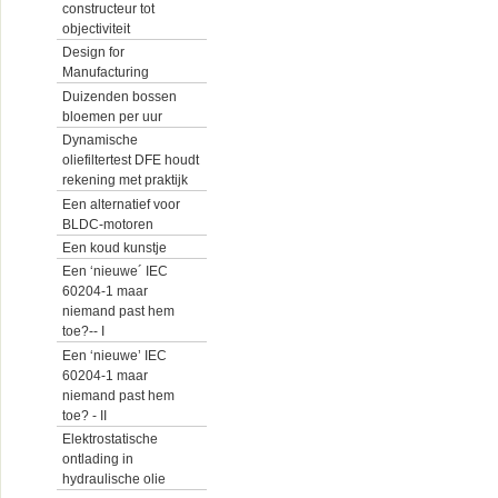
constructeur tot
objectiviteit
Design for
Manufacturing
Duizenden bossen
bloemen per uur
Dynamische
oliefiltertest DFE houdt
rekening met praktijk
Een alternatief voor
BLDC-motoren
Een koud kunstje
Een ‘nieuwe´ IEC
60204-1 maar
niemand past hem
toe?-- I
Een ‘nieuwe’ IEC
60204-1 maar
niemand past hem
toe? - II
Elektrostatische
ontlading in
hydraulische olie