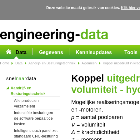
Deze website maakt gebruik van cookies.
Klik hier 
Overslaan en naar de algemene inhoud gaan
Data
Gegevens
Kennisupdates
Tools
Home
Data
Aandrijf- en Besturingstechniek
Algemeen
Koppel uitgedrukt in krac
Koppel
uitgedr
snel
naar
data
volumiteit - h
Aandrijf- en
Besturingstechniek
Alle producten
Mogelijke realiseringsmoge
verzamelen!
en -motoren.
Industriële besturingen:
p
= aantal poolparen
de software bepaalt de
V
= volumiteit
kosten
Intelligent touch panel zet
Δ
= krachtdichtheid
standaard CNC-besturing
T
= moment