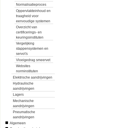
Normalisatieproces
Oppervlakteinhoud en
traagheid voor
eenvoudige systemen
Overzicht van
certificerings- en
keuringsinstituten
Vergelijking
stappensystemen en
servo\'s
Vloeigedrag smeervet
Websites
norminstituten
Elektrische aandrijvingen
Hydraulische
aandrijvingen
Lagers
Mechanische
aandrijvingen
Pneumatische
aandrijvingen
Algemeen