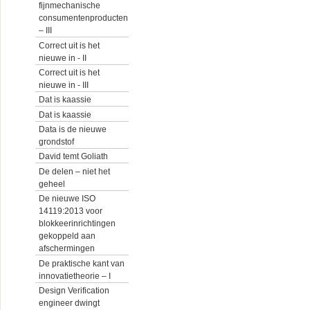
fijnmechanische
consumentenproducten
– III
Correct uit is het
nieuwe in - II
Correct uit is het
nieuwe in - III
Dat is kaassie
Dat is kaassie
Data is de nieuwe
grondstof
David temt Goliath
De delen – niet het
geheel
De nieuwe ISO
14119:2013 voor
blokkeerinrichtingen
gekoppeld aan
afschermingen
De praktische kant van
innovatietheorie – I
Design Verification
engineer dwingt