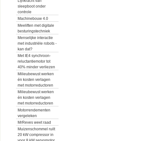
Lijnkracht van
sleepboot onder
controle
Machinebouw 4.0
Meeliften met digitale
besturingstechniek
Menselijke interactie
met industriële robots -
kan dat?
Met IE4 synchroon-
reluctantiemotor tot
40% minder verliezen
Milieubewust werken
én kosten verlagen
met motorreductoren
Milieubewust werken
én kosten verlagen
met motorreductoren
Motorrendementen
vergeleken
MrReves weet raad
Muizenschommel ruilt
20 kW compressor in
voor 8 kW servomotor