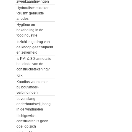
zwenkaandrijvingen
Hydraulische kraker
‘crusht’ gebruikte
anodes
Hygiëne en
bekabeling in de
foodindustrie
Inzicht in gedrag van
de knoop geeft vrijheid
en zekerheid
Is PMI & 3D-annotatie
het einde van de
constructietekening?
Kijk!
Koudlas voorkomen
bij bout/moer-
verbindingen
Levenslang
onderhoudsvrij, hoog
in de windmolen
Lichtgewicht
construeren is geen
doel op zich