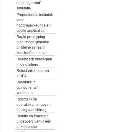
door ‘high-end’
simulatie
Proportionele techniek
voor
hoognauwkeurige en
snelle applicaties
Rapid prototyping
biedt mogelijkheden
bij kleine series in
kunststof en metaal
Realistisch ontwerpen
in de offshore
Reluctantie motoren
tot IE4
Revolutie in
componenten
verbinden
Robots in de
operatiekamer geven
feeling aan chirurg
Rotatie en translatie
uitgevoerd vanuit één
enkele motor