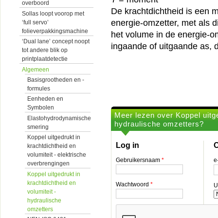
overboord
De krachtdichtheid is een m
Sollas loopt voorop met
energie-omzetter, met als d
‘full servo’
folieverpakkingsmachine
het volume in de energie-o
‘Dual lane’ concept noopt
ingaande of uitgaande as, d
tot andere blik op
printplaatdetectie
Algemeen
Basisgrootheden en -
formules
Eenheden en
Symbolen
Meer lezen over Koppel uitge
Elastohydrodynamische
hydraulische omzetters?
smering
Koppel uitgedrukt in
Log in
O
krachtdichtheid en
volumiteit - elektrische
Gebruikersnaam
*
e
overbrengingen
Koppel uitgedrukt in
krachtdichtheid en
Wachtwoord
*
U
volumiteit -
hydraulische
omzetters