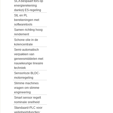
SCA bespaart fors op
energierekening
dankzij ES-regeling
SIL en PL
berekeningen met
softwaretools
Samen richting hoog
rendement
Schone olie in de
kolencentrale
Semi-automatisch
verpakken van
geneesmiddelen met
nauwkeurige lineaire
techniek
Sensorloze BLDC-
motorregeling
Slimme machines
vragen om slimme
engineering
Smart sensor regelt
nominale snelheid
Standaard-PLC voor
veiligheidsfuncties: