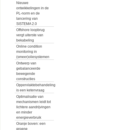
Nieuwe
ontwikkelingen in de
PL-norm en de
lancering van
SISTEMA 2.0
Offshore loopbrug
vergt uiterste van
bekabeling
Online condition
monitoring in
(smeer)oliesystemen
Ontwerp van
gebalanceerde
bewegende
constructies
Oppervlaktebehandeling
is een ketenvraag
Optimalisatie van
mechanismen leidt tot
lichtere aandrijvingen
en minder
energieverbruik
Oranje boven: een
groene