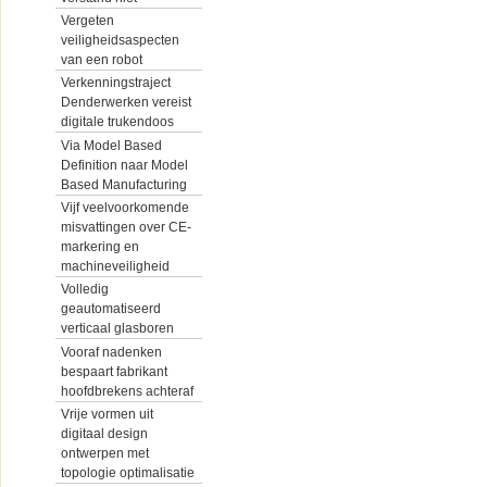
Vergeten
veiligheidsaspecten
van een robot
Verkenningstraject
Denderwerken vereist
digitale trukendoos
Via Model Based
Definition naar Model
Based Manufacturing
Vijf veelvoorkomende
misvattingen over CE-
markering en
machineveiligheid
Volledig
geautomatiseerd
verticaal glasboren
Vooraf nadenken
bespaart fabrikant
hoofdbrekens achteraf
Vrije vormen uit
digitaal design
ontwerpen met
topologie optimalisatie