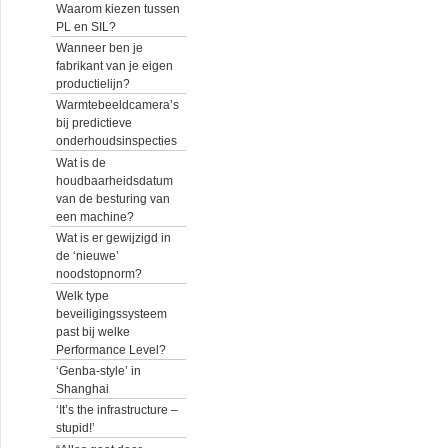
Waarom kiezen tussen
PL en SIL?
Wanneer ben je
fabrikant van je eigen
productielijn?
Warmtebeeldcamera’s
bij predictieve
onderhoudsinspecties
Wat is de
houdbaarheidsdatum
van de besturing van
een machine?
Wat is er gewijzigd in
de ‘nieuwe’
noodstopnorm?
Welk type
beveiligingssysteem
past bij welke
Performance Level?
‘Genba-style’ in
Shanghai
‘It’s the infrastructure –
stupid!’