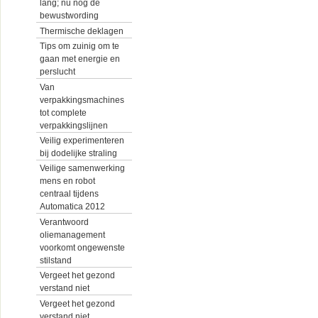
lang; nu nog de
bewustwording
Thermische deklagen
Tips om zuinig om te
gaan met energie en
perslucht
Van
verpakkingsmachines
tot complete
verpakkingslijnen
Veilig experimenteren
bij dodelijke straling
Veilige samenwerking
mens en robot
centraal tijdens
Automatica 2012
Verantwoord
oliemanagement
voorkomt ongewenste
stilstand
Vergeet het gezond
verstand niet
Vergeet het gezond
verstand niet