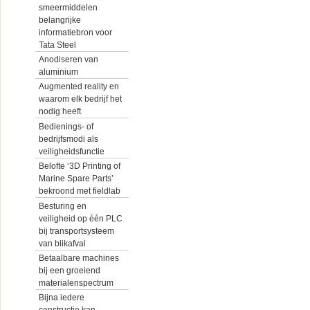
smeermiddelen
belangrijke
informatiebron voor
Tata Steel
Anodiseren van
aluminium
Augmented reality en
waarom elk bedrijf het
nodig heeft
Bedienings- of
bedrijfsmodi als
veiligheidsfunctie
Belofte ‘3D Printing of
Marine Spare Parts’
bekroond met fieldlab
Besturing en
veiligheid op één PLC
bij transportsysteem
van blikafval
Betaalbare machines
bij een groeiend
materialenspectrum
Bijna iedere