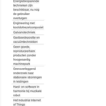
Energiebesparende
technieken zíjn
beschikbaar, nu nog
de gebruiker
overtuigen
Engineering met
koolstofvezelcomposiet
Galvanotechniek
Gasfasedepositie en
vacuümtechnieken
Geen goede,
reproduceerbare
producten zonder
hoogwaardig
machinepark
Grensverleggend
onderzoek naar
stationaire stromingen
in leidingen
Hard- en software in
harmonie bij muzikale
robot
Het Industrial Internet
of Things