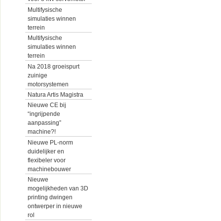
Multifysische
simulaties winnen
terrein
Multifysische
simulaties winnen
terrein
Na 2018 groeispurt
zuinige
motorsystemen
Natura Artis Magistra
Nieuwe CE bij
“ingrijpende
aanpassing”
machine?!
Nieuwe PL-norm
duidelijker en
flexibeler voor
machinebouwer
Nieuwe
mogelijkheden van 3D
printing dwingen
ontwerper in nieuwe
rol