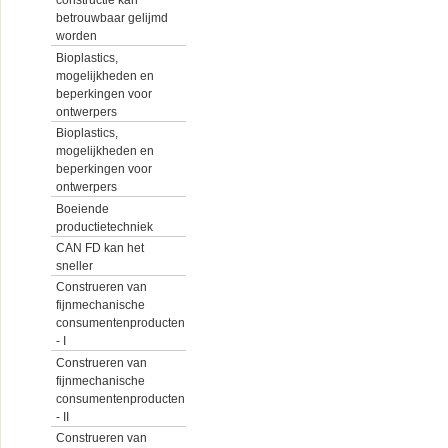
constructie kan
betrouwbaar gelijmd
worden
Bioplastics,
mogelijkheden en
beperkingen voor
ontwerpers
Bioplastics,
mogelijkheden en
beperkingen voor
ontwerpers
Boeiende
productietechniek
CAN FD kan het
sneller
Construeren van
fijnmechanische
consumentenproducten
- I
Construeren van
fijnmechanische
consumentenproducten
- II
Construeren van