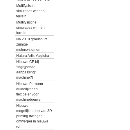
Multifysische
simulaties winnen
terrein
Multifysische
simulaties winnen
terrein
Na 2018 groeispurt
zuinige
motorsystemen
Natura Artis Magistra
Nieuwe CE bij
“ingrijpende
aanpassing”
machine?!
Nieuwe PL-norm
duidelijker en
flexibeler voor
machinebouwer
Nieuwe
mogelijkheden van 3D
printing dwingen
ontwerper in nieuwe
rol