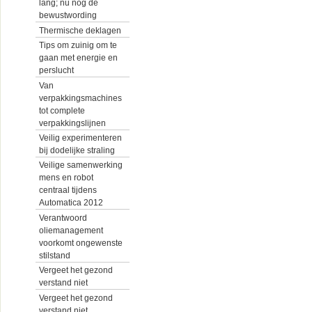
lang; nu nog de
bewustwording
Thermische deklagen
Tips om zuinig om te
gaan met energie en
perslucht
Van
verpakkingsmachines
tot complete
verpakkingslijnen
Veilig experimenteren
bij dodelijke straling
Veilige samenwerking
mens en robot
centraal tijdens
Automatica 2012
Verantwoord
oliemanagement
voorkomt ongewenste
stilstand
Vergeet het gezond
verstand niet
Vergeet het gezond
verstand niet