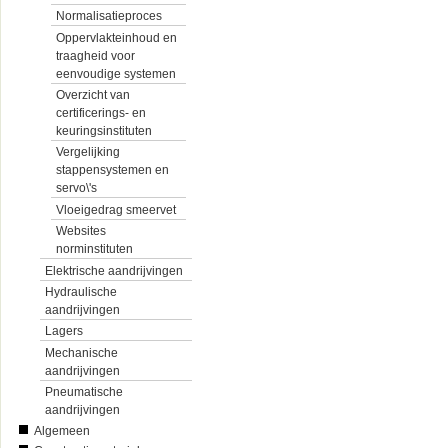
Normalisatieproces
Oppervlakteinhoud en
traagheid voor
eenvoudige systemen
Overzicht van
certificerings- en
keuringsinstituten
Vergelijking
stappensystemen en
servo\'s
Vloeigedrag smeervet
Websites
norminstituten
Elektrische aandrijvingen
Hydraulische
aandrijvingen
Lagers
Mechanische
aandrijvingen
Pneumatische
aandrijvingen
Algemeen