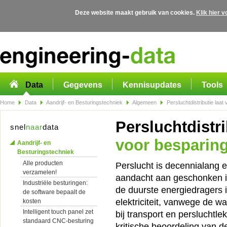
Deze website maakt gebruik van cookies.
Klik hier 
Overslaan en naar de algemene inhoud gaan
Data
Gegevens
Kennisupdates
Tools
Home
Data
Aandrijf- en Besturingstechniek
Algemeen
Persluchtdistributie laat
Persluchtdistri
snel
naar
data
voor besparin
Aandrijf- en
Besturingstechniek
Alle producten
Perslucht is decennialang 
verzamelen!
aandacht aan geschonken is.
Industriële besturingen:
de duurste energiedragers i
de software bepaalt de
elektriciteit, vanwege de w
kosten
Intelligent touch panel zet
bij transport en persluchtle
standaard CNC-besturing
kritische beoordeling van d