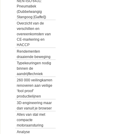
NEN-ISO 6431:
Pneumatiek
(Dubbelwangig
Stangoog [Gaffel])
Overzicht van de
verschillen en
overeenkomsten van
CE-markering en
HACCP
Rendementen
draaiende beweging
Typekeuringen nodig
binnen de
aandrijftechniek
260 000 veilingkarren
renoveren aan veilige
‘fool proof’
productielijnen
3D-engineering maar
dan vanuit je browser
Alles van stal met
compacte
motoraansturing
Analyse