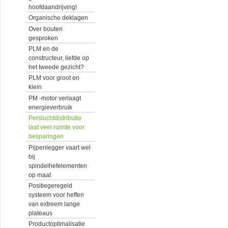
hoofdaandrijving!
Organische deklagen
Over bouten
gesproken
PLM en de
constructeur, liefde op
het tweede gezicht?
PLM voor groot en
klein
PM -motor verlaagt
energieverbruik
Persluchtdistributie
laat veel ruimte voor
besparingen
Pijpenlegger vaart wel
bij
spindelhefelementen
op maat
Positiegeregeld
systeem voor heffen
van extreem lange
plateaus
Productoptimalisatie