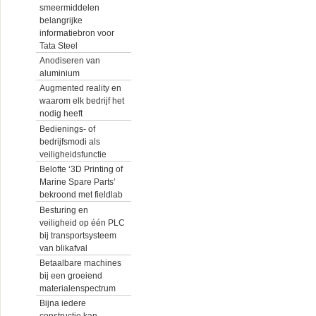
smeermiddelen
belangrijke
informatiebron voor
Tata Steel
Anodiseren van
aluminium
Augmented reality en
waarom elk bedrijf het
nodig heeft
Bedienings- of
bedrijfsmodi als
veiligheidsfunctie
Belofte ‘3D Printing of
Marine Spare Parts’
bekroond met fieldlab
Besturing en
veiligheid op één PLC
bij transportsysteem
van blikafval
Betaalbare machines
bij een groeiend
materialenspectrum
Bijna iedere