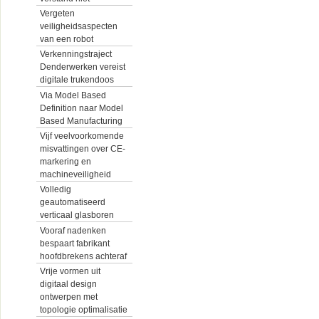
Vergeten
veiligheidsaspecten
van een robot
Verkenningstraject
Denderwerken vereist
digitale trukendoos
Via Model Based
Definition naar Model
Based Manufacturing
Vijf veelvoorkomende
misvattingen over CE-
markering en
machineveiligheid
Volledig
geautomatiseerd
verticaal glasboren
Vooraf nadenken
bespaart fabrikant
hoofdbrekens achteraf
Vrije vormen uit
digitaal design
ontwerpen met
topologie optimalisatie