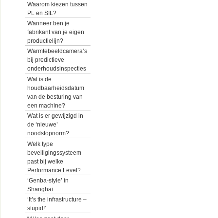
Waarom kiezen tussen
PL en SIL?
Wanneer ben je
fabrikant van je eigen
productielijn?
Warmtebeeldcamera’s
bij predictieve
onderhoudsinspecties
Wat is de
houdbaarheidsdatum
van de besturing van
een machine?
Wat is er gewijzigd in
de ‘nieuwe’
noodstopnorm?
Welk type
beveiligingssysteem
past bij welke
Performance Level?
‘Genba-style’ in
Shanghai
‘It’s the infrastructure –
stupid!’