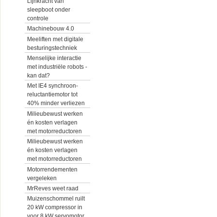
Lijnkracht van
sleepboot onder
controle
Machinebouw 4.0
Meeliften met digitale
besturingstechniek
Menselijke interactie
met industriële robots -
kan dat?
Met IE4 synchroon-
reluctantiemotor tot
40% minder verliezen
Milieubewust werken
én kosten verlagen
met motorreductoren
Milieubewust werken
én kosten verlagen
met motorreductoren
Motorrendementen
vergeleken
MrReves weet raad
Muizenschommel ruilt
20 kW compressor in
voor 8 kW servomotor