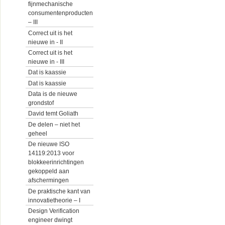
fijnmechanische
consumentenproducten
– III
Correct uit is het
nieuwe in - II
Correct uit is het
nieuwe in - III
Dat is kaassie
Dat is kaassie
Data is de nieuwe
grondstof
David temt Goliath
De delen – niet het
geheel
De nieuwe ISO
14119:2013 voor
blokkeerinrichtingen
gekoppeld aan
afschermingen
De praktische kant van
innovatietheorie – I
Design Verification
engineer dwingt