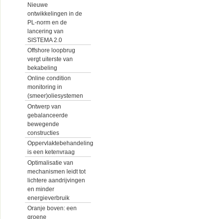
Nieuwe
ontwikkelingen in de
PL-norm en de
lancering van
SISTEMA 2.0
Offshore loopbrug
vergt uiterste van
bekabeling
Online condition
monitoring in
(smeer)oliesystemen
Ontwerp van
gebalanceerde
bewegende
constructies
Oppervlaktebehandeling
is een ketenvraag
Optimalisatie van
mechanismen leidt tot
lichtere aandrijvingen
en minder
energieverbruik
Oranje boven: een
groene