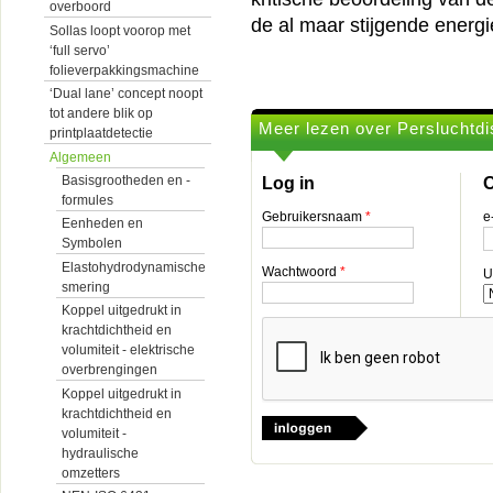
overboord
de al maar stijgende energi
Sollas loopt voorop met
‘full servo’
folieverpakkingsmachine
‘Dual lane’ concept noopt
tot andere blik op
Meer lezen over Persluchtdis
printplaatdetectie
Algemeen
Basisgrootheden en -
Log in
O
formules
Gebruikersnaam
*
e
Eenheden en
Symbolen
Elastohydrodynamische
Wachtwoord
*
U
smering
Koppel uitgedrukt in
krachtdichtheid en
volumiteit - elektrische
overbrengingen
Koppel uitgedrukt in
krachtdichtheid en
volumiteit -
hydraulische
omzetters