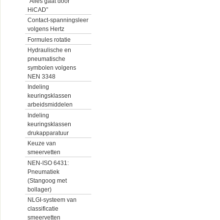
“Alles gaat door
HiCAD”
Contact-spanningsleer
volgens Hertz
Formules rotatie
Hydraulische en
pneumatische
symbolen volgens
NEN 3348
Indeling
keuringsklassen
arbeidsmiddelen
Indeling
keuringsklassen
drukapparatuur
Keuze van
smeervetten
NEN-ISO 6431:
Pneumatiek
(Stangoog met
bollager)
NLGI-systeem van
classificatie
smeervetten