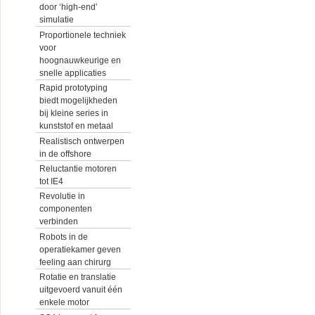
door ‘high-end’
simulatie
Proportionele techniek
voor
hoognauwkeurige en
snelle applicaties
Rapid prototyping
biedt mogelijkheden
bij kleine series in
kunststof en metaal
Realistisch ontwerpen
in de offshore
Reluctantie motoren
tot IE4
Revolutie in
componenten
verbinden
Robots in de
operatiekamer geven
feeling aan chirurg
Rotatie en translatie
uitgevoerd vanuit één
enkele motor