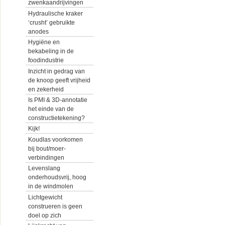
zwenkaandrijvingen
Hydraulische kraker
‘crusht’ gebruikte
anodes
Hygiëne en
bekabeling in de
foodindustrie
Inzicht in gedrag van
de knoop geeft vrijheid
en zekerheid
Is PMI & 3D-annotatie
het einde van de
constructietekening?
Kijk!
Koudlas voorkomen
bij bout/moer-
verbindingen
Levenslang
onderhoudsvrij, hoog
in de windmolen
Lichtgewicht
construeren is geen
doel op zich