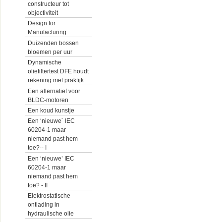
constructeur tot
objectiviteit
Design for
Manufacturing
Duizenden bossen
bloemen per uur
Dynamische
oliefiltertest DFE houdt
rekening met praktijk
Een alternatief voor
BLDC-motoren
Een koud kunstje
Een ‘nieuwe´ IEC
60204-1 maar
niemand past hem
toe?-- I
Een ‘nieuwe’ IEC
60204-1 maar
niemand past hem
toe? - II
Elektrostatische
ontlading in
hydraulische olie