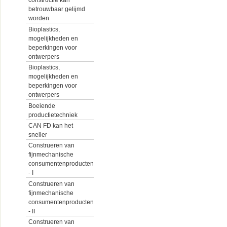
constructie kan
betrouwbaar gelijmd
worden
Bioplastics,
mogelijkheden en
beperkingen voor
ontwerpers
Bioplastics,
mogelijkheden en
beperkingen voor
ontwerpers
Boeiende
productietechniek
CAN FD kan het
sneller
Construeren van
fijnmechanische
consumentenproducten
- I
Construeren van
fijnmechanische
consumentenproducten
- II
Construeren van