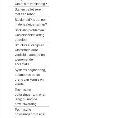
wel of niet verstandig?
Stenen palletiseren
met een robot
Stevigheid? Is dat een
materiaaleigenschap?
Stick-slip problemen
Oosterscheldekering
opgelost
Structureel verlijmen
wint terrein door
veelzijdig aanbod en
toenemende
acceptatie
Systems engineering,
balanceren op de
grens van kennis en
kunde
Technische
oplossingen zijn er al
lang; nu nog de
bewustwording
Technische
oplossingen zijn er al