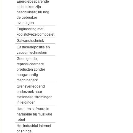
Energiebesparende
technieken zíjn
beschikbaar, nu nog
de gebruiker
overtuigen
Engineering met
koolstofvezelcomposiet
Galvanotechniek
Gasfasedepositie en
vacuümtechnieken
Geen goede,
reproduceerbare
producten zonder
hoogwaardig
machinepark
Grensverleggend
onderzoek naar
stationaire stromingen
in leidingen
Hard- en software in
harmonie bij muzikale
robot
Het Industrial Internet
of Things