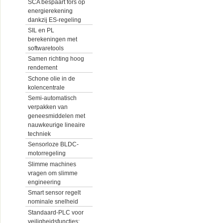
SCA bespaart fors op
energierekening
dankzij ES-regeling
SIL en PL
berekeningen met
softwaretools
Samen richting hoog
rendement
Schone olie in de
kolencentrale
Semi-automatisch
verpakken van
geneesmiddelen met
nauwkeurige lineaire
techniek
Sensorloze BLDC-
motorregeling
Slimme machines
vragen om slimme
engineering
Smart sensor regelt
nominale snelheid
Standaard-PLC voor
veiligheidsfuncties: