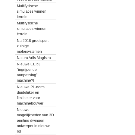
Multifysische
simulaties winnen
terrein
Multifysische
simulaties winnen
terrein
Na 2018 groeispurt
zuinige
motorsystemen
Natura Artis Magistra
Nieuwe CE bij
“ingrijpende
aanpassing”
machine?!
Nieuwe PL-norm
duidelijker en
flexibeler voor
machinebouwer
Nieuwe
mogelijkheden van 3D
printing dwingen
ontwerper in nieuwe
rol