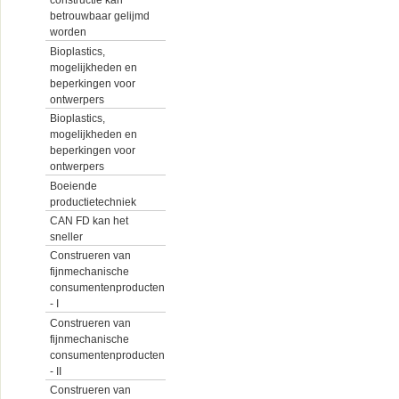
constructie kan
betrouwbaar gelijmd
worden
Bioplastics,
mogelijkheden en
beperkingen voor
ontwerpers
Bioplastics,
mogelijkheden en
beperkingen voor
ontwerpers
Boeiende
productietechniek
CAN FD kan het
sneller
Construeren van
fijnmechanische
consumentenproducten
- I
Construeren van
fijnmechanische
consumentenproducten
- II
Construeren van