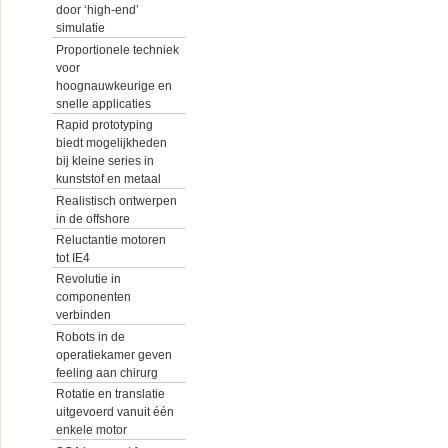
door ‘high-end’
simulatie
Proportionele techniek
voor
hoognauwkeurige en
snelle applicaties
Rapid prototyping
biedt mogelijkheden
bij kleine series in
kunststof en metaal
Realistisch ontwerpen
in de offshore
Reluctantie motoren
tot IE4
Revolutie in
componenten
verbinden
Robots in de
operatiekamer geven
feeling aan chirurg
Rotatie en translatie
uitgevoerd vanuit één
enkele motor