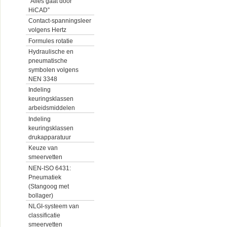
“Alles gaat door
HiCAD”
Contact-spanningsleer
volgens Hertz
Formules rotatie
Hydraulische en
pneumatische
symbolen volgens
NEN 3348
Indeling
keuringsklassen
arbeidsmiddelen
Indeling
keuringsklassen
drukapparatuur
Keuze van
smeervetten
NEN-ISO 6431:
Pneumatiek
(Stangoog met
bollager)
NLGI-systeem van
classificatie
smeervetten