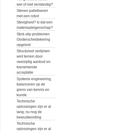
wel of niet verstandig?
Stenen palletiseren
met een robot
Stevigheid? Is dat een
materiaaleigenschap?
Stick-slip problemen
Oosterscheldekering
opgelost
Structureel verlijmen
wint terrein door
veelzijdig aanbod en
toenemende
acceptatie
Systems engineering,
balanceren op de
grens van kennis en
kunde
Technische
oplossingen zijn er al
lang; nu nog de
bewustwording
Technische
oplossingen zijn er al