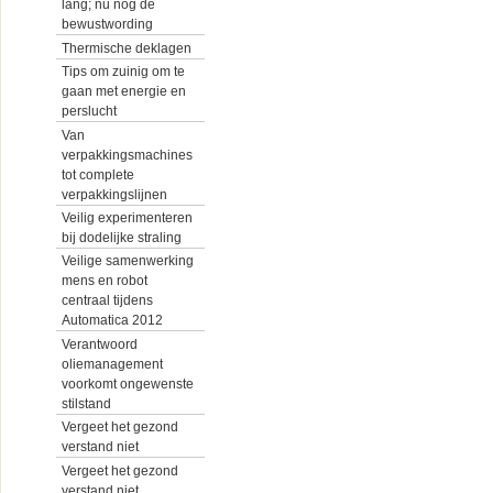
lang; nu nog de
bewustwording
Thermische deklagen
Tips om zuinig om te
gaan met energie en
perslucht
Van
verpakkingsmachines
tot complete
verpakkingslijnen
Veilig experimenteren
bij dodelijke straling
Veilige samenwerking
mens en robot
centraal tijdens
Automatica 2012
Verantwoord
oliemanagement
voorkomt ongewenste
stilstand
Vergeet het gezond
verstand niet
Vergeet het gezond
verstand niet