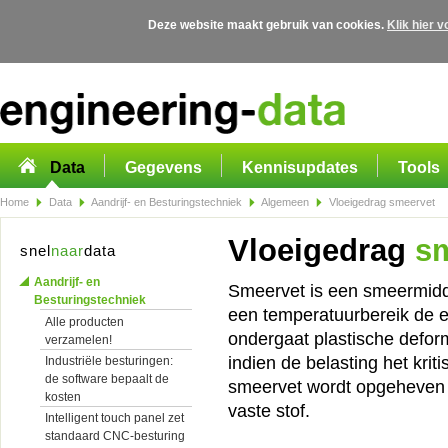
Deze website maakt gebruik van cookies.
Klik hier 
Overslaan en naar de algemene inhoud gaan
Data
Gegevens
Kennisupdates
Tools
Home
Data
Aandrijf- en Besturingstechniek
Algemeen
Vloeigedrag smeervet
Vloeigedrag
sm
snel
naar
data
Aandrijf- en
Smeervet is een smeermidd
Besturingstechniek
een temperatuurbereik de e
Alle producten
ondergaat plastische deforma
verzamelen!
indien de belasting het kri
Industriële besturingen:
de software bepaalt de
smeervet wordt opgeheven 
kosten
vaste stof.
Intelligent touch panel zet
standaard CNC-besturing