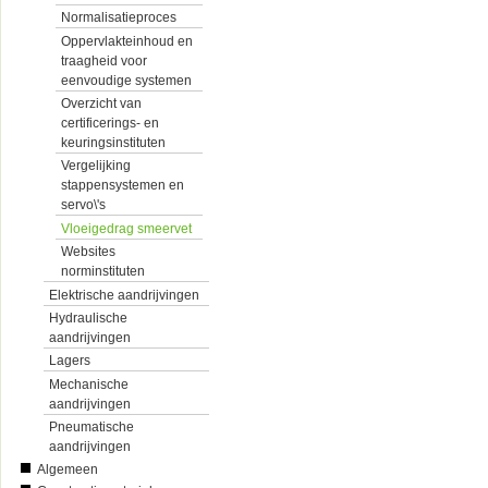
Normalisatieproces
Oppervlakteinhoud en
traagheid voor
eenvoudige systemen
Overzicht van
certificerings- en
keuringsinstituten
Vergelijking
stappensystemen en
servo\'s
Vloeigedrag smeervet
Websites
norminstituten
Elektrische aandrijvingen
Hydraulische
aandrijvingen
Lagers
Mechanische
aandrijvingen
Pneumatische
aandrijvingen
Algemeen