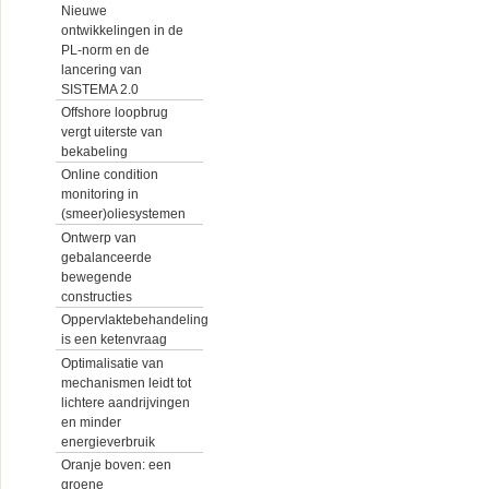
Nieuwe
ontwikkelingen in de
PL-norm en de
lancering van
SISTEMA 2.0
Offshore loopbrug
vergt uiterste van
bekabeling
Online condition
monitoring in
(smeer)oliesystemen
Ontwerp van
gebalanceerde
bewegende
constructies
Oppervlaktebehandeling
is een ketenvraag
Optimalisatie van
mechanismen leidt tot
lichtere aandrijvingen
en minder
energieverbruik
Oranje boven: een
groene