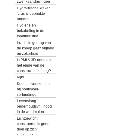
zwenkaandrijvingen
Hydraulische kraker
‘crusht’ gebruikte
anodes
Hygiëne en
bekabeling in de
foodindustrie
Inzicht in gedrag van
de knoop geeft vrijheid
en zekerheid
Is PMI & 3D-annotatie
het einde van de
constructietekening?
Kijk!
Koudlas voorkomen
bij bout/moer-
verbindingen
Levenslang
onderhoudsvrij, hoog
in de windmolen
Lichtgewicht
construeren is geen
doel op zich