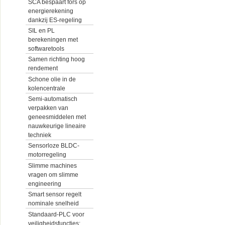
SCA bespaart fors op
energierekening
dankzij ES-regeling
SIL en PL
berekeningen met
softwaretools
Samen richting hoog
rendement
Schone olie in de
kolencentrale
Semi-automatisch
verpakken van
geneesmiddelen met
nauwkeurige lineaire
techniek
Sensorloze BLDC-
motorregeling
Slimme machines
vragen om slimme
engineering
Smart sensor regelt
nominale snelheid
Standaard-PLC voor
veiligheidsfuncties: