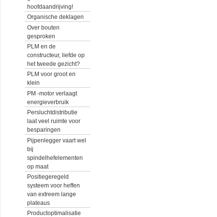
hoofdaandrijving!
Organische deklagen
Over bouten
gesproken
PLM en de
constructeur, liefde op
het tweede gezicht?
PLM voor groot en
klein
PM -motor verlaagt
energieverbruik
Persluchtdistributie
laat veel ruimte voor
besparingen
Pijpenlegger vaart wel
bij
spindelhefelementen
op maat
Positiegeregeld
systeem voor heffen
van extreem lange
plateaus
Productoptimalisatie