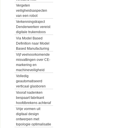
Vergeten
veiligheidsaspecten
van een robot
Verkenningstraject
Denderwerken vereist
digitale trukendoos
Via Model Based
Definition naar Model
Based Manufacturing
Vijf veelvoorkomende
misvattingen over CE-
markering en
machineveiligheid
Volledig
geautomatiseerd
verticaal glasboren
Vooraf nadenken
bespaart fabrikant
hoofdbrekens achteraf
Vrije vormen uit
digitaal design
ontwerpen met
topologie optimalisatie