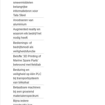
smeermiddelen
belangrijke
informatiebron voor
Tata Steel
Anodiseren van
aluminium
Augmented reality en
waarom elk bedrijf het
nodig heeft
Bedienings- of
bedrijfsmodi als
veiligheidsfunctie
Belofte ‘3D Printing of
Marine Spare Parts’
bekroond met fieldlab
Besturing en
veiligheid op één PLC
bij transportsysteem
van blikafval
Betaalbare machines
bij een groeiend
materialenspectrum
Bijna iedere