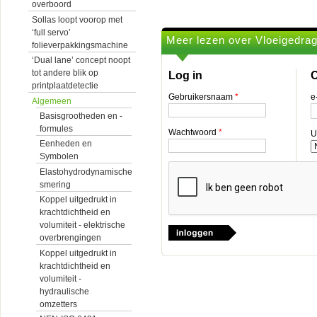
overboord
Sollas loopt voorop met
‘full servo’
Meer lezen over Vloeigedra
folieverpakkingsmachine
‘Dual lane’ concept noopt
tot andere blik op
Log in
O
printplaatdetectie
Gebruikersnaam
*
e
Algemeen
Basisgrootheden en -
formules
Wachtwoord
*
U
Eenheden en
Symbolen
Elastohydrodynamische
smering
Koppel uitgedrukt in
krachtdichtheid en
volumiteit - elektrische
overbrengingen
Koppel uitgedrukt in
krachtdichtheid en
volumiteit -
hydraulische
omzetters