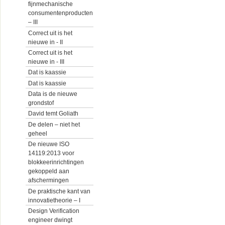
fijnmechanische
consumentenproducten
– III
Correct uit is het
nieuwe in - II
Correct uit is het
nieuwe in - III
Dat is kaassie
Dat is kaassie
Data is de nieuwe
grondstof
David temt Goliath
De delen – niet het
geheel
De nieuwe ISO
14119:2013 voor
blokkeerinrichtingen
gekoppeld aan
afschermingen
De praktische kant van
innovatietheorie – I
Design Verification
engineer dwingt