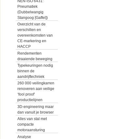
NEN-ISO 6431:
Pneumatiek
(Dubbelwangig
Stangoog [Gaffel])
Overzicht van de
verschillen en
overeenkomsten van
CE-markering en
HACCP
Rendementen
draaiende beweging
Typekeuringen nodig
binnen de
aandrijftechniek
260 000 veilingkarren
renoveren aan veilige
‘fool proof’
productielijnen
3D-engineering maar
dan vanuit je browser
Alles van stal met
compacte
motoraansturing
Analyse