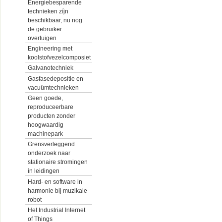
Energiebesparende
technieken zíjn
beschikbaar, nu nog
de gebruiker
overtuigen
Engineering met
koolstofvezelcomposiet
Galvanotechniek
Gasfasedepositie en
vacuümtechnieken
Geen goede,
reproduceerbare
producten zonder
hoogwaardig
machinepark
Grensverleggend
onderzoek naar
stationaire stromingen
in leidingen
Hard- en software in
harmonie bij muzikale
robot
Het Industrial Internet
of Things