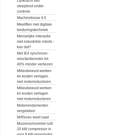
Lijnkracht van
sleepboot onder
controle
Machinebouw 4.0
Meeliften met digitale
besturingstechniek
Menselijke interactie
met industriële robots -
kan dat?
Met IE4 synchroon-
reluctantiemotor tot
40% minder verliezen
Milieubewust werken
én kosten verlagen
met motorreductoren
Milieubewust werken
én kosten verlagen
met motorreductoren
Motorrendementen
vergeleken
MrReves weet raad
Muizenschommel ruilt
20 kW compressor in
voor 8 kW servomotor