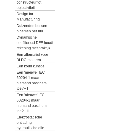
constructeur tot
objectiviteit
Design for
Manufacturing
Duizenden bossen
bloemen per uur
Dynamische
oliefiltertest DFE houdt
rekening met praktijk
Een alternatief voor
BLDC-motoren
Een koud kunstje
Een ‘nieuwe´ IEC
60204-1 maar
niemand past hem
toe?-- I
Een ‘nieuwe’ IEC
60204-1 maar
niemand past hem
toe? - II
Elektrostatische
ontlading in
hydraulische olie