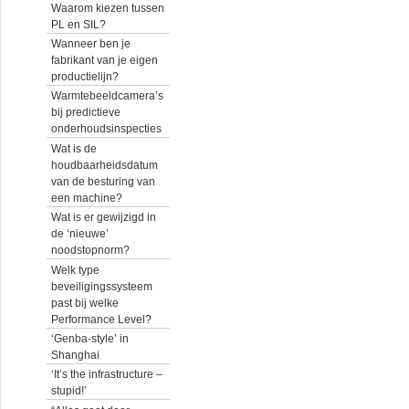
Waarom kiezen tussen
PL en SIL?
Wanneer ben je
fabrikant van je eigen
productielijn?
Warmtebeeldcamera’s
bij predictieve
onderhoudsinspecties
Wat is de
houdbaarheidsdatum
van de besturing van
een machine?
Wat is er gewijzigd in
de ‘nieuwe’
noodstopnorm?
Welk type
beveiligingssysteem
past bij welke
Performance Level?
‘Genba-style’ in
Shanghai
‘It’s the infrastructure –
stupid!’