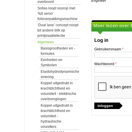
Engineer
overboord
Sollas loopt voorop met
‘full servo’
folieverpakkingsmachine
Meer lezen over 
‘Dual lane’ concept noopt
tot andere blik op
printplaatdetectie
Log in
Algemeen
Basisgrootheden en -
Gebruikersnaam
*
formules
Eenheden en
Wachtwoord
*
Symbolen
Elastohydrodynamische
smering
Koppel uitgedrukt in
krachtdichtheid en
volumiteit - elektrische
overbrengingen
Koppel uitgedrukt in
krachtdichtheid en
volumiteit -
hydraulische
omzetters