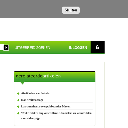
Sluiten
UITGEBREID ZOEKEN
INLOGGEN
gerelateerde
artikelen
Afwikkelen van kabels
Kabelrailmontage
Lay-outschema ovenpakbrander Maxon
Werkdrukken bij verschillende diameters en wanddikten
van stalen pijp