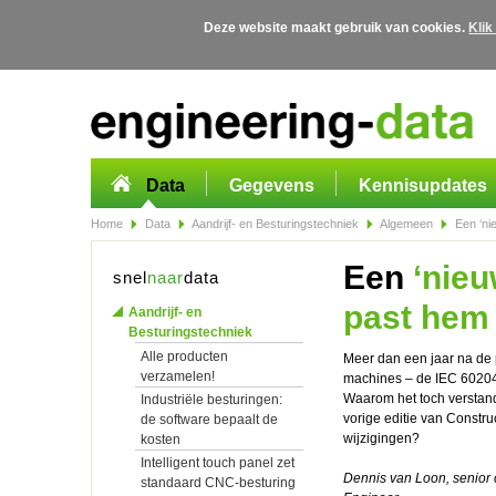
Deze website maakt gebruik van cookies.
Klik
Overslaan en naar de algemene inhoud gaan
Data
Gegevens
Kennisupdates
Home
Data
Aandrijf- en Besturingstechniek
Algemeen
Een ‘ni
Een
‘nieu
snel
naar
data
past hem t
Aandrijf- en
Besturingstechniek
Alle producten
Meer dan een jaar na de p
verzamelen!
machines – de IEC 60204-
Waarom het toch verstand
Industriële besturingen:
vorige editie van Constru
de software bepaalt de
wijzigingen?
kosten
Intelligent touch panel zet
Dennis van Loon, senior 
standaard CNC-besturing