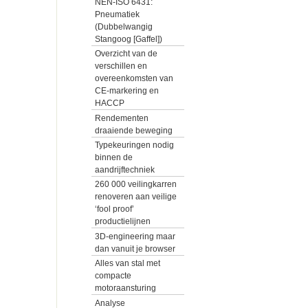
NEN-ISO 6431:
Pneumatiek
(Dubbelwangig
Stangoog [Gaffel])
Overzicht van de
verschillen en
overeenkomsten van
CE-markering en
HACCP
Rendementen
draaiende beweging
Typekeuringen nodig
binnen de
aandrijftechniek
260 000 veilingkarren
renoveren aan veilige
‘fool proof’
productielijnen
3D-engineering maar
dan vanuit je browser
Alles van stal met
compacte
motoraansturing
Analyse