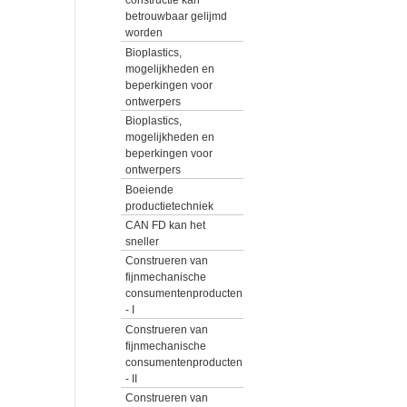
constructie kan
betrouwbaar gelijmd
worden
Bioplastics,
mogelijkheden en
beperkingen voor
ontwerpers
Bioplastics,
mogelijkheden en
beperkingen voor
ontwerpers
Boeiende
productietechniek
CAN FD kan het
sneller
Construeren van
fijnmechanische
consumentenproducten
- I
Construeren van
fijnmechanische
consumentenproducten
- II
Construeren van