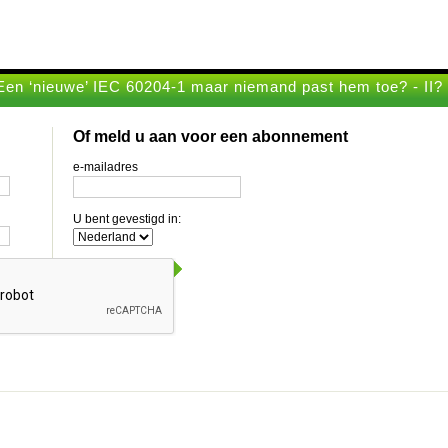
Een ‘nieuwe’ IEC 60204-1 maar niemand past hem toe? - II?
Of meld u aan voor een abonnement
e-mailadres
U bent gevestigd in: