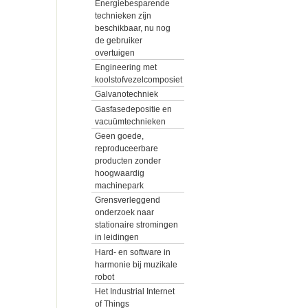
Energiebesparende
technieken zíjn
beschikbaar, nu nog
de gebruiker
overtuigen
Engineering met
koolstofvezelcomposiet
Galvanotechniek
Gasfasedepositie en
vacuümtechnieken
Geen goede,
reproduceerbare
producten zonder
hoogwaardig
machinepark
Grensverleggend
onderzoek naar
stationaire stromingen
in leidingen
Hard- en software in
harmonie bij muzikale
robot
Het Industrial Internet
of Things