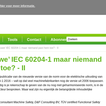
 hier voor meer informatie.
Tools
Contact
Abonnement
euwe’ IEC 60204-1 maar niemand past hem toe? - II
we’ IEC 60204-1 maar niemand
oe? - II
ublicatie van de nieuwste versie van de norm voor de elektrische uitrusting van
1:2016 – valt op dat veel machinefabrikanten nog de versie uit 2006 toepassen.
ig is je rekenschap te geven van de nu nog niet geharmoniseerde norm, is in de
cteur besproken. Maar wat zijn nu eigenlijk de belangrijkste inhoudelijke
consultant Machine Safety, D&F Consulting BV, TÜV certified Functional Safety