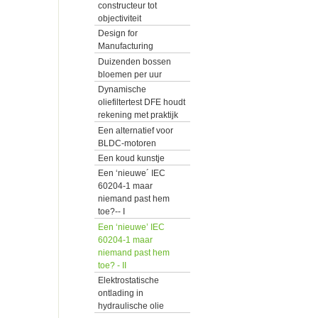
constructeur tot
objectiviteit
Design for
Manufacturing
Duizenden bossen
bloemen per uur
Dynamische
oliefiltertest DFE houdt
rekening met praktijk
Een alternatief voor
BLDC-motoren
Een koud kunstje
Een ‘nieuwe´ IEC
60204-1 maar
niemand past hem
toe?-- I
Een ‘nieuwe’ IEC
60204-1 maar
niemand past hem
toe? - II
Elektrostatische
ontlading in
hydraulische olie