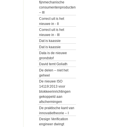
fijnmechanische
consumentenproducten
– III
Correct uit is het
nieuwe in - II
Correct uit is het
nieuwe in - III
Dat is kaassie
Dat is kaassie
Data is de nieuwe
grondstof
David temt Goliath
De delen – niet het
geheel
De nieuwe ISO
14119:2013 voor
blokkeerinrichtingen
gekoppeld aan
afschermingen
De praktische kant van
innovatietheorie – I
Design Verification
engineer dwingt