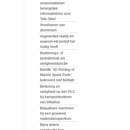
smeermiddelen
belangrijke
informatiebron voor
Tata Steel
Anodiseren van
aluminium
Augmented reality en
waarom elk bedrijf het
nodig heeft
Bedienings- of
bedrijfsmodi als
veiligheidsfunctie
Belofte ‘3D Printing of
Marine Spare Parts’
bekroond met fieldlab
Besturing en
veiligheid op één PLC
bij transportsysteem
van blikafval
Betaalbare machines
bij een groeiend
materialenspectrum
Bijna iedere